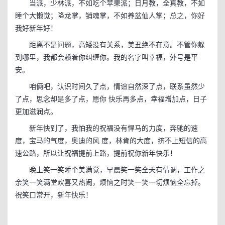
当派，少林派，不如吃个苹果派；日月教，全真教，不如
睡个大懒觉；降龙掌，销魂掌，不如养盆仙人掌；总之，你好
我好新年好！
距离不是问题，高矮没有关系，美丑绝不在意。不管你躲
到哪里，我都会赖着你纠缠你。我的名字叫幸福，外号是平
安。
咱俩吧，认识时间久了点，情谊自然深了点，联系虽然少
了点，思念却是多了点，愿你 快乐再多点，幸福增加点，日子
更加滋润点。
新年快到了，我怕我的祝福没有悍马的力度，奔驰的速
度，宝马的气度，奥迪的风 度，林肯的大度，挤不上短信的高
速公路，所以让祝福提前上路，提前祝你新年快乐！
晚上笑一笑睡个美满觉，早晨笑一笑全天有情调，工作之
余笑一笑满堂欢喜又热闹，烦恼之时笑一笑一切烦恼全忘掉。
祝笑口常开，新年快乐！