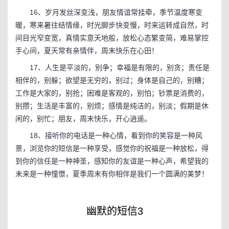
16、岁月发丝深变浅，朋友情谊常挂牵，季节温度寒变
暖，寒来暑往结情缘，时光脚步快变慢，时来运转成自然，时
间目光窄变宽，真情实意天地般，放松心态繁变简，难易掌控
手心间，夏天常有亲情伴，周末快乐在心田！
17、人生是平淡的，别争；幸福是有限的，别贪；责任是
相伴的，别躲；欲望是无穷的，别过；身体是自己的，别糟；
工作是大家的，别抢；困难是客观的，别怕；钞票是消费的，
别攒；生活是丰富的，别烦；感情是纯洁的，别淡；假期是休
闲的，别忙；朋友，周末快乐，开心逍遥。
18、接听你的电话是一种心情，看到你的笑容是一种风
景，浏览你的短信是一种享受，感觉你的祝福是一种放松，得
到你的信任是一种神圣，感知你的友谊是一种心声，希望我的
未来是一种憧憬，夏季周末有你相伴是我们一个圆满的美梦！
幽默的短信3