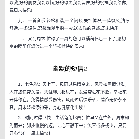
珍藏,好的朋友我会珍惜,好的微笑我会留住,好的祝福我会给你,
祝周末快乐!
九、 一首音乐,轻松和谐;一个问候,关怀体贴;一阵微风,清凉
舒适;一条短信,温馨弥漫手指一按,送去我的真诚:周末快乐!
十、 又到周末,忙碌了一周的您可以稍稍休息一下了,愿初
夏的暖阳伴您渡过一个轻松愉快的周末!
幽默的短信2
1、七色彩虹天上开，风雨过后晴空来，风景如画情似海，
人在旅途常关爱，天涯咫尺相思在，友爱常驻花不败，幸福花
开伴你在，免得情感受伤害，风雨过后快乐晒，情谊无价永不
衰，周末轻松添神采，身心健康化尘埃！
2、时间过得飞快，生活龟兔比赛；忙里又在忙外，周末如
约而来；脚步慢慢的迈，让心平静下来；笑容或多或少，只要
开心常在。周末愉快！