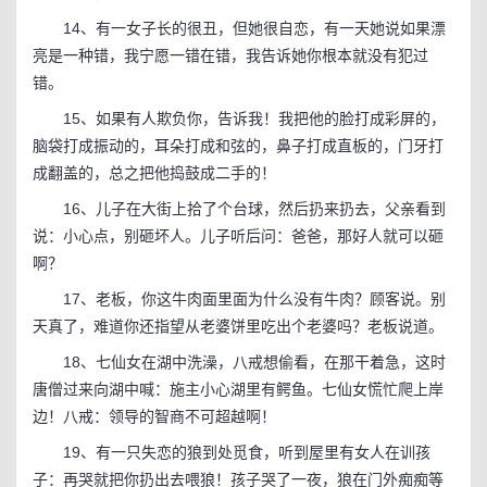
14、有一女子长的很丑，但她很自恋，有一天她说如果漂
亮是一种错，我宁愿一错在错，我告诉她你根本就没有犯过
错。
15、如果有人欺负你，告诉我！我把他的脸打成彩屏的，
脑袋打成振动的，耳朵打成和弦的，鼻子打成直板的，门牙打
成翻盖的，总之把他捣鼓成二手的！
16、儿子在大街上拾了个台球，然后扔来扔去，父亲看到
说：小心点，别砸坏人。儿子听后问：爸爸，那好人就可以砸
啊？
17、老板，你这牛肉面里面为什么没有牛肉？顾客说。别
天真了，难道你还指望从老婆饼里吃出个老婆吗？老板说道。
18、七仙女在湖中洗澡，八戒想偷看，在那干着急，这时
唐僧过来向湖中喊：施主小心湖里有鳄鱼。七仙女慌忙爬上岸
边！八戒：领导的智商不可超越啊！
19、有一只失恋的狼到处觅食，听到屋里有女人在训孩
子：再哭就把你扔出去喂狼！孩子哭了一夜，狼在门外痴痴等