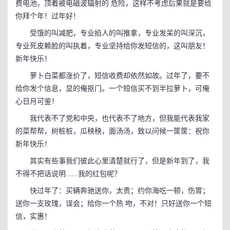
费电池，顶着被电磁波辐射的 危险，这样不考虑后果就是要给
你拜个年！过年好！
受饿的叫减肥，专业掐人的叫推拿，专业发呆的叫深沉，
专业死皮赖脸的叫执着，专业坚持给你发短信的，这叫朋友！
新年快乐！
萝卜白菜都涨价了，短信收费却依然如故。过年了，要不
给你发个信息，显的俺抠门。一个短信买不到半拉萝卜，可俺
心日月可鉴！
我代表不了党和中央，也代表不了地方，但我能代表我家
的菜帮帮，树桩桩，瓜秧秧，面汤汤，致以问候一筐筐：祝你
新年快乐！
其实有些事我们彼此心里清楚就行了，但是新年到了，我
不得不把话说明......我的红包呢？
快过年了：买辆奔驰送你，太贵；约你海吃一顿，伤胃；
送你一支玫瑰，误会；给你一个热 吻，不对！只好送你一个短
信，实惠！