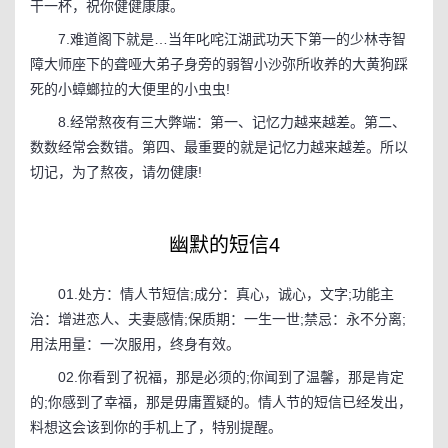
干一杯，祝你健健康康。
7.难道阁下就是…当年叱咤江湖武功天下第一的少林寺智
障大师座下的聋哑大弟子身旁的弱智小沙弥所收养的大黄狗踩
死的小蟑螂拉的大便里的小虫虫!
8.经常熬夜有三大弊端：第一、记忆力越来越差。第二、
数数经常会数错。第四、最重要的就是记忆力越来越差。所以
切记，为了熬夜，请勿健康!
幽默的短信4
01.处方：情人节短信;成分：真心，诚心，文字;功能主
治：增进恋人、夫妻感情;保质期：一生一世;禁忌：永不分离;
用法用量：一次服用，终身有效。
02.你看到了祝福，那是必须的;你闻到了温馨，那是肯定
的;你感到了幸福，那是毋庸置疑的。情人节的短信已经发出，
料想这会该到你的手机上了，特别提醒。