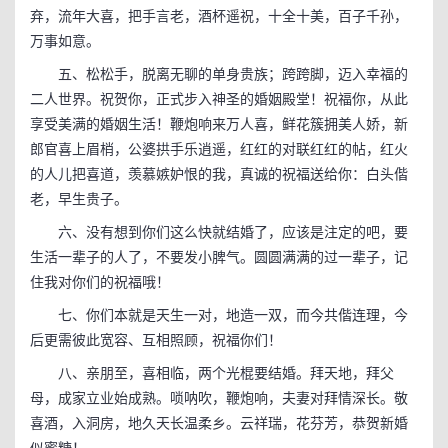
弃，流年大喜，把手言老，酒杯遥祝，十全十美，百子千孙，
万事如意。
五、松松手，脱离无聊的单身贵族；跨跨脚，迈入幸福的
二人世界。祝贺你，正式步入神圣的婚姻殿堂！祝福你，从此
享受美满的婚姻生活！鞭炮响来万人喜，鲜花簇拥美人娇，新
郎官喜上眉梢，公婆拱手乐逍遥，红红的对联红红的帖，红火
的人儿把喜道，羡慕嫉妒恨的我，真诚的祝福送给你：白头偕
老，早生贵子。
六、没有想到你们这么快就结婚了，应该是注定的吧，要
生活一辈子的人了，不要发小脾气。圆圆满满的过一辈子，记
住我对你们的祝福哦！
七、你们本就是天生一对，地造一双，而今共偕连理，今
后更需彼此宽容、互相照顾，祝福你们！
八、亲朋至，喜相临，两个光棍要结婚。拜天地，拜父
母，成家立业始成熟。唢呐吹，鞭炮响，夫妻对拜情深长。敬
喜酒，入洞房，地久天长温柔乡。云祥瑞，花芬芳，恭贺新婚