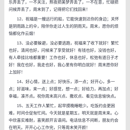
乐弄丢了，一不关注，熬夜把美梦弄丢了，一不在意，忙碌把
问候弄丢了，周末到了，记得把它们找回来！
12、祝福是一艘远行的船，它能快速到达你的身边；关怀
是阴雨路上的伞，陪伴你走过人生的阴雨天。周末，愿你的烦
恼都化作云烟！
13、没必要躲避，没必要逃跑，祝福来了收下就好！繁忙
也好，清闲也好，问候来了享受就好！有钱也好，没钱也好，
有人牵挂比啥都重要！工作也好，休息也好，松弛有道日子才
好！我在也好，我走也好，我心里有你明白就好！周末愿你好
上加好！
14、好心情，送上点；好快乐，添一点；好开心，多一
点；好滋味，来一点；好感觉，想一点；好给力，再加点；好
幸福，凑齐点。祝你周末高兴点、撒欢点、看见信息愉快点。
15、五天工作人繁忙，起早摸晚睡眠少。吃饭约会更困
难，时间仓促匆忙间。今天就是星期五，明天就是周末来。心
中欣喜实难耐，喜笑颜开言语间。电话信息不间断，朋友约会
在明天。开开心心工作完，只等周末笑开颜！