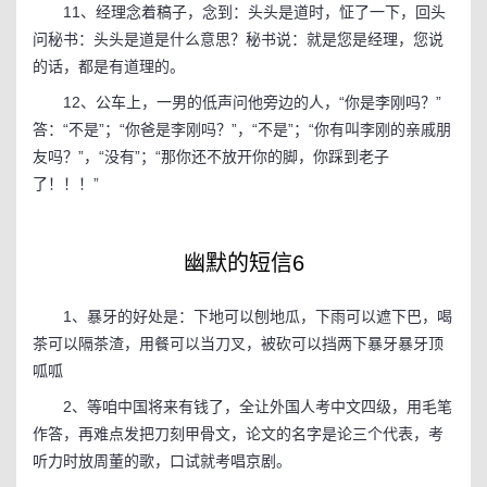
11、经理念着稿子，念到：头头是道时，怔了一下，回头
问秘书：头头是道是什么意思？秘书说：就是您是经理，您说
的话，都是有道理的。
12、公车上，一男的低声问他旁边的人，“你是李刚吗？”
答：“不是”；“你爸是李刚吗？”，“不是”；“你有叫李刚的亲戚朋
友吗？”，“没有”；“那你还不放开你的脚，你踩到老子
了！！！”
幽默的短信6
1、暴牙的好处是：下地可以刨地瓜，下雨可以遮下巴，喝
茶可以隔茶渣，用餐可以当刀叉，被砍可以挡两下暴牙暴牙顶
呱呱
2、等咱中国将来有钱了，全让外国人考中文四级，用毛笔
作答，再难点发把刀刻甲骨文，论文的名字是论三个代表，考
听力时放周董的歌，口试就考唱京剧。