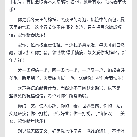
手机号，有机会取得本人亲笔签 名cd，数量有限。预祝春节快
乐！
你是我冬天里的棉袄，黑夜里的灯泡，饥饿中的面包，夏
天里的雪糕。这个春节你不在 我的身边，只有把思念编成短
信，祝你新春快乐！
祝你：位高权重责任轻，事少钱多离家近，每天睡到自然
醒，别人加班你加薪，领钱数 得手抽筋，靓女爱你发神经。新
年吉祥！
发一条短信一毛，回一条也一毛，一毛又一毛，加起来好
多毛，新年到了，忍着痛再拔 一毛，送给你！祝你春节快乐！
欢声笑语的新春佳节，当然少不了幽默来助兴，以下是一
些搞笑的祝福短信，希望对你有所帮助哟。
你的一笑，使人心跳；你的一看，世界震撼；你的一站，
交通瘫痪；你不打扮，已很好看；你一打扮，宇宙惊叹——美
女，祝你新年快乐！
别说我无情无义，好歹我也传了条一毛钱的短信，不惜浪