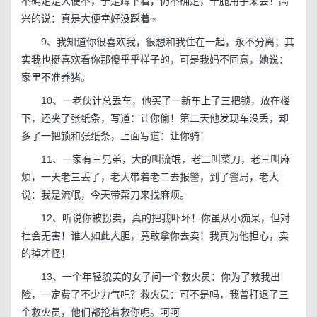
不确定是大便不，于是蹲下看，仍不确定，干脆用手来尝！高
兴的说：真是大便幸好没踩着~
9、我知道你很喜欢我，很想和我住在一起，永不分离；其
实我也挺喜欢看你那傻乎乎样子的，可是我妈不同意，她说：
家里不准养猪。
10、一老伙计总丢车，他买了一新车上了三把锁，放在楼
下，还夹了张纸条，写道：让你偷！第二天他发现车没丢，却
多了一把锁和张纸条，上面写道：让你骑！
11、一家有三兄弟，大的叫流氓，老二叫菜刀，老三叫麻
烦，一天老三丢了，老大带着老二去报警，到了警局，老大
说：我是流氓，今天带菜刀来找麻烦。
12、听说你被拐卖，真的把我吓坏！你虽从小痴呆，但对
社会无害！谁人如此大胆，竟敢拿你去卖！我真为他担心，卖
的掉才怪！
13、一个年轻貌美的女子问一个救火员：你为了救我出
险，一定费了不少力气吧？救火员：可不是吗，我曾打退了三
个救火员，他们都抢着救你呢。呵呵