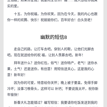
去泪痕；如果你爱我，我要向全世界广播……我只想给你我真
实的爱。
十五、为你祝福，为你欢笑，因为在今天，我的内心也跟
你一样的欢腾、快乐！祝姐姐你们，百年好合！白头到老！
幽默的短信8
走自己的路，让打车去吧。穿别人的鞋，让他们光脚去
吧。现在就送给你的祝 福，让别人羡慕去吧。新年！
拜年送什么？送你红包，俗气！送你特产，老气！送你水
果，土气！还是送你，有创意！用短信送关心，这是我的心
意！新年好！
因为你的可爱，特意给你关怀；晚上被子要盖，免得手脚
冷坏；没事刁根骨头，这样可以 补钙；不要说我太坏，祝你新
年愉快！
新春大礼怎能错过？编写短信：我要请你吃饭发送到我的