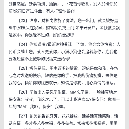
到自然醒，钞票领到手抽筋，手下花钱你收礼，别人加班你加
薪!公司日产进斗金，有人打理你省心!
【23】注意，财神向你施了魔法，您一出门，就会被好运
砸中;如果呆在家里，财富就会找上门;如果开窗户，金钱就会飘
进家中。你是躲不过的，好好接受吧!
【24】你知道吗?最近财神爷迷上了你，他会给你惊喜：人
民币会缠上您，爱人更爱你，小猫小狗也会追着舔你，连我也
要发短信奉上诚挚的祝福来送给你!
【25】短信是我，用字颂唱的赞歌，短信是你和我，在伤
心之时发送的快乐，短信是你的手，把我的伤痛抚摸，短信是
我的心，倾听你的忧伤欢乐，短信是你我，用心真情的编写。
【26】学校出入要凭学生证，MM忘了带，一脸纯真地对
保安说：叔叔，我这次忘了，可以让我进去么?保安问：你哪一
年的?MM：我87。保安：我89。
【27】花美花香花芬芳，花花绽放。话善话真话感动，话
话有情。多才多艺多幸福，多多益善。常来常往常祝福，常常