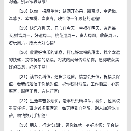
沟通。别忘常联系哦!
【28】送你一棵愿望树：结满开心果、甜蜜瓜、幸运梅、
温馨李、幸福桃、富贵枣，映红你一年顺畅的运程!
【29】快乐在昨天，开心在今天，幸福在明天，逍遥每一
天;财富周一，好运周二，桃花运周三，贵人周四，收获周五，
游玩周六，愿天天好心情!
【30】收藏好快乐的讯息，打包好幸福的甜蜜，找个幸运
的快递，携带祝福的话语，将我的问候传递给你，愿你收获美
好的旨意，好运不离!
【31】读书会增值，通货会贬值，情意会升值，祝福会保
值，看我的短信于你绝对值：祝你钱财涨值，工作顺直，心态
率直，聪明正直，言信行直!
【32】生活辛苦多烦忧，没事乐乐精神斗，祝你：位高权
重责任轻，事少钱多离家近，每天睡到自然醒，别人加班你加
薪，领钱数到手抽筋!
【33】朋友，行走“江湖”，愿你练就一身好本领：学会快