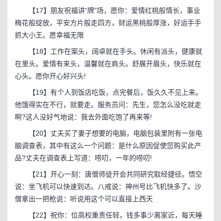
【17】朋友祝福讲“牌”场，愿你：爱情红桃般情长，事业
梅花般绽放，平安方片般走四方，财运黑桃般厚涨，好运手手
抓大小王。愿幸福无限
【18】工作在案头，阔卓就在手头。休闲有派头，健康就
在里头。爱情有来头，温馨就在肩头。舒展开眉头，快乐就在
心头。愿你开心好兴头!
【19】有个人到饭店吃饭，点完餐后，饭久久不见上来。
他饿得实在不行，就要走。服务员问：先生，您怎么没吃就走
啊?这人没好气地说：我去外面吃饱了再来等!
【20】丈夫买了妻子想要的电脑，电脑包装里附有一张电
脑调查表，其中有这么一个问题：是什么原因促使您购买此产
品?丈夫在调查表上写道：唠叨，一年的唠叨!
【21】开心一刻：唐僧师徒开会共同研究取经捷径。悟空
说：坐飞机可以快速到达。八戒说：神州号比飞机快多了。沙
僧拿出一把枪说：听说用这个可以直接上西天
【22】祝你：位高权重责任轻，钱多事少离家近，每天睡