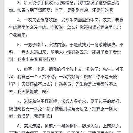
3、听人说你手机收不到短信息，我特意发了这条信息给
你。如果收到了请回复：有了，是刚刚有的。还是你的呢
4、一农夫去饭店吃饭，发现牛肉面里没牛肉。农夫：老板
牛肉面里怎么没牛肉。老板说：怎么？你还指望老婆饼里吃出
个老婆来。
5、一男子路上，突然内急。于是就找到一隐蔽地解决。不
料，一老太太跳出来：随地大小便罚款五元！那男子看了看说
到：我拿出来看看不行啊！
6、旅客：小姐，把我的行李放上去！乘务员：先生，对不
起，我自己一个人抬不动，一起抬好吗？旅客：你不是天使
吗？！天使还放不上去？！乘务员：先生你是上帝都放不上
去，我天使能放上吗？
7、米饭和包子打群架，米饭人多势众，见了包子的就打，
糖包肉包无一幸免！粽子被逼到墙角无耐之下把衣服一撕大
喊：看清楚，我是卧底！
8、某人走路，见前方一黑色物体，疑是大便，上前观之，