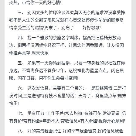
炎热，带给你一天的好心情!
三、 别因太多的忙碌冷淡温柔莫因无奈的追求湮没享受挣
钱不是人生的全部无限风光就在心灵深处停停你匆匆的脚步尽
情享受生活的赐福!周末了，别忘了——好好歇歇!
四、 找一个雅致的茶座名字叫缘，摆两把旧藤椅分放两
边，倒两杯清酒望空轻祝干杯，让思念伴酒香飘远，让友情因
牵挂再真挚!周末快乐
五、 如果有一天你感到疲倦，只要一转身我的祝福就在你
身边，不管离多远不管多少年，这祝福化为蓝星点点，闪在晨
曦，闪在日暮，闪在你生命每寸空间!
六、 这次发信息，主要有三个目的：一是联络感情;二是打
发时间;三是送句特有技术含量的话：天冷了，窝里垫点草!周末
快乐!
七、 常有压力=工作不差!常去购物=有钱可花!常被宴请=仍
有身价!常有约会=年龄不大!常收信息=有人牵挂!祝你开心顺利!
八、 好的美景我会记住,好的季节我会留恋,好的信息我会