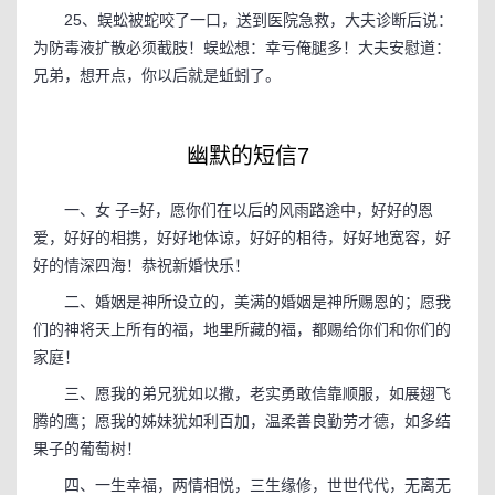
25、蜈蚣被蛇咬了一口，送到医院急救，大夫诊断后说：
为防毒液扩散必须截肢！蜈蚣想：幸亏俺腿多！大夫安慰道：
兄弟，想开点，你以后就是蚯蚓了。
幽默的短信7
一、女 子=好，愿你们在以后的风雨路途中，好好的恩
爱，好好的相携，好好地体谅，好好的相待，好好地宽容，好
好的情深四海！恭祝新婚快乐！
二、婚姻是神所设立的，美满的婚姻是神所赐恩的；愿我
们的神将天上所有的福，地里所藏的福，都赐给你们和你们的
家庭！
三、愿我的弟兄犹如以撒，老实勇敢信靠顺服，如展翅飞
腾的鹰；愿我的姊妹犹如利百加，温柔善良勤劳才德，如多结
果子的葡萄树！
四、一生幸福，两情相悦，三生缘修，世世代代，无离无