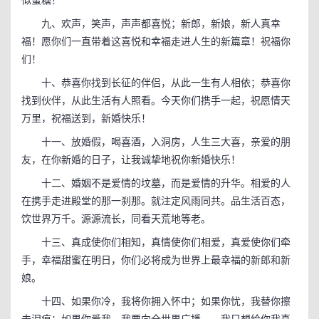
似蜜糖！
九、欢声，笑声，声声都喜悦；新郎，新娘，新人真幸
福！愿你们一直带着这喜悦和幸福走进人生的新篇章！祝福你
们！
十、恭喜你找到长征的伴侣，从此一生有人相依；恭喜你
找到伙伴，从此生活有人照看。今天你们携手一起，祝愿情天
万里，祝福送到，新婚快乐！
十一、放婚假，喝喜酒，入洞房，人生三大喜，亲爱的朋
友，在你新婚的日子，让我诚挚地祝你新婚快乐！
十二、婚姻不是爱情的坟墓，而是爱情的升华。相爱的人
在携手走进殿堂的那一刹那。就注定风雨同共。品生活百态，
饮世界万千。源源流长，同看天荒地等老。
十三、真成使你们相知，真情使你们相爱，真爱使你们牵
手，幸福甜蜜在明日，你们必将成为世界上最幸福的新郎和新
娘。
十四、如果你冷，我将你拥入怀中；如果你忧，我替你擦