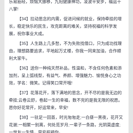
乐易筋经，烦恼大挪移，九阳健康神功，凌波平安步，福运十
八掌!
【34】拉动思念的内需，促进问候的就业，保持牵挂的增
长，稳定快乐的民生，攻克距离的难关，坚持祝福的科学发
展，祝你事业大成。
【35】人生路上几多愁，不为失败找借口，只为成功找理
由，理想路要追求，平地起万丈楼，你我一同来加油，合作顺
利大家牛。
【36】送你一种纯天然补品，性温和，不含任何色素和添
加剂，呈上弧线型，有益气、养颜、增强魅力、愉悦身心之功
效，学名：微笑。记得笑口常开哦!
【37】花落花开，落下满地的思念，开不尽的是我无边的
牵挂;云卷云舒，卷起一生的幸福，数不完的是我无限的祝愿。
愿你好花常开，好运常来，早安!
【38】一驻足一回首，时光匆匆走;一白昼一黑夜，花开又
花谢;一相聚一别离，何处觅岁月;一辈子一条路，光阴莫虚度;
一世友一生情，早安祝福你。