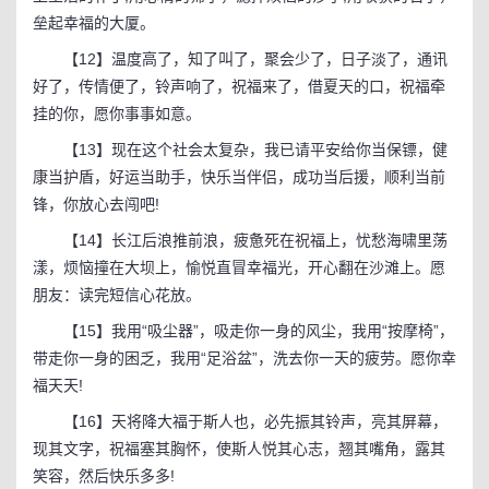
垒起幸福的大厦。
【12】温度高了，知了叫了，聚会少了，日子淡了，通讯
好了，传情便了，铃声响了，祝福来了，借夏天的口，祝福牵
挂的你，愿你事事如意。
【13】现在这个社会太复杂，我已请平安给你当保镖，健
康当护盾，好运当助手，快乐当伴侣，成功当后援，顺利当前
锋，你放心去闯吧!
【14】长江后浪推前浪，疲惫死在祝福上，忧愁海啸里荡
漾，烦恼撞在大坝上，愉悦直冒幸福光，开心翻在沙滩上。愿
朋友：读完短信心花放。
【15】我用“吸尘器”，吸走你一身的风尘，我用“按摩椅”，
带走你一身的困乏，我用“足浴盆”，洗去你一天的疲劳。愿你幸
福天天!
【16】天将降大福于斯人也，必先振其铃声，亮其屏幕，
现其文字，祝福塞其胸怀，使斯人悦其心志，翘其嘴角，露其
笑容，然后快乐多多!