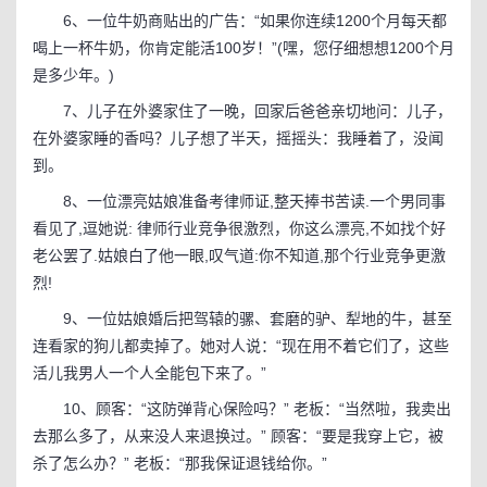
6、一位牛奶商贴出的广告：“如果你连续1200个月每天都
喝上一杯牛奶，你肯定能活100岁！”(嘿，您仔细想想1200个月
是多少年。)
7、儿子在外婆家住了一晚，回家后爸爸亲切地问：儿子，
在外婆家睡的香吗？儿子想了半天，摇摇头：我睡着了，没闻
到。
8、一位漂亮姑娘准备考律师证,整天捧书苦读.一个男同事
看见了,逗她说: 律师行业竞争很激烈，你这么漂亮,不如找个好
老公罢了.姑娘白了他一眼,叹气道:你不知道,那个行业竞争更激
烈!
9、一位姑娘婚后把驾辕的骡、套磨的驴、犁地的牛，甚至
连看家的狗儿都卖掉了。她对人说：“现在用不着它们了，这些
活儿我男人一个人全能包下来了。”
10、顾客：“这防弹背心保险吗？” 老板：“当然啦，我卖出
去那么多了，从来没人来退换过。” 顾客：“要是我穿上它，被
杀了怎么办？” 老板：“那我保证退钱给你。”