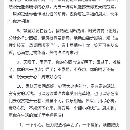
缕阳光能温暖你的心扉，周五一阵清风能拂去你五天的劳累，
一周的短信你会懂得友谊的珍贵。祝你度过幸福的周末，快乐
与你常相随！
8、挚爱好友在我心，情绪激荡舞缤纷，时光流转飞逝过，
分秒必争少困顿，春风得意要勤恳，地动山摇步履稳，知书达
理少较真，风调雨顺不混沌，喜上眉梢座上宾，笑容可掬友亲
近，心满意足物华新，热情洋溢周末润！
9、天晴了，雨停了，你的心情也该光明了；事过了，难散
了，你的未来也该灿烂了；不发愁，不多想，你的明天还有
爱！祝天天开心！周末好心情
10、家财万贯固然好，钞票太少也别恼，富有富的活法，
穷有穷的活法。可以远渡重洋去享受阳光草地，也可以守在家
门去观赏花开云卷，景虽不同，快乐相通。所以，用尽心机，
费尽心思，不如沉下心来，感受每一个细小的快乐。周末到，
愿你在生活的海洋里幸福畅游！
11、一不小心，压力把放松弄丢了，一不谨慎，烦恼把快