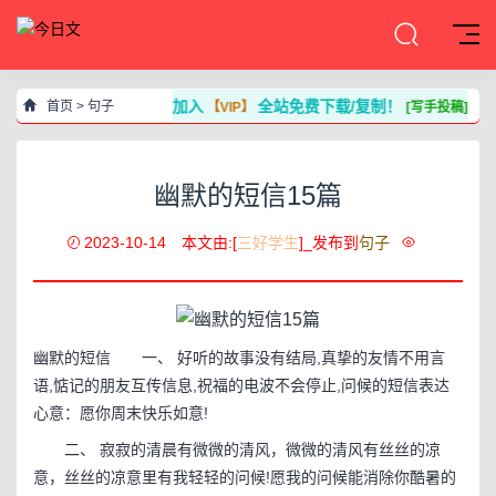
加入
全站免费下载/复制！
首页
>
句子
【VIP】
[写手投稿]
幽默的短信15篇
2023-10-14
本文由:[
三好学生
]_发布到
句子
幽默的短信 一、 好听的故事没有结局,真挚的友情不用言
语,惦记的朋友互传信息,祝福的电波不会停止,问候的短信表达
心意：愿你周末快乐如意!
二、 寂寂的清晨有微微的清风，微微的清风有丝丝的凉
意，丝丝的凉意里有我轻轻的问候!愿我的问候能消除你酷暑的