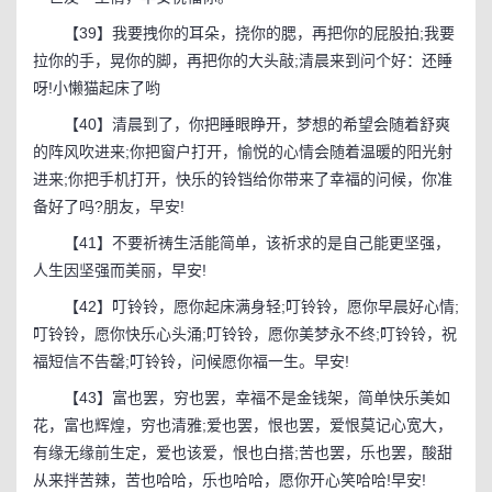
【39】我要拽你的耳朵，挠你的腮，再把你的屁股拍;我要
拉你的手，晃你的脚，再把你的大头敲;清晨来到问个好：还睡
呀!小懒猫起床了哟
【40】清晨到了，你把睡眼睁开，梦想的希望会随着舒爽
的阵风吹进来;你把窗户打开，愉悦的心情会随着温暖的阳光射
进来;你把手机打开，快乐的铃铛给你带来了幸福的问候，你准
备好了吗?朋友，早安!
【41】不要祈祷生活能简单，该祈求的是自己能更坚强，
人生因坚强而美丽，早安!
【42】叮铃铃，愿你起床满身轻;叮铃铃，愿你早晨好心情;
叮铃铃，愿你快乐心头涌;叮铃铃，愿你美梦永不终;叮铃铃，祝
福短信不告罄;叮铃铃，问候愿你福一生。早安!
【43】富也罢，穷也罢，幸福不是金钱架，简单快乐美如
花，富也辉煌，穷也清雅;爱也罢，恨也罢，爱恨莫记心宽大，
有缘无缘前生定，爱也该爱，恨也白搭;苦也罢，乐也罢，酸甜
从来拌苦辣，苦也哈哈，乐也哈哈，愿你开心笑哈哈!早安!