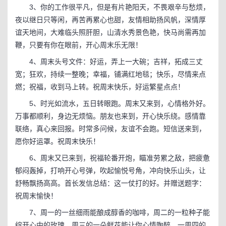
3、你的工作很平凡，但是有片艳阳天，不畏艰辛与愁烦，
夜以继日只等闲，再苦再累心也甜，友情相助扬风帆，深情厚
谊天地间，大难临头照肝胆，山清水秀景色艳，快马尚需再加
鞭，只要有你在眼前，开心周末乐无限！
4、周末头号文件：好运，弄上一大碗；吉祥，拓成三丈
宽；狂欢，持续一整晚；幸福，铺满红地毯；快乐，尽情来点
燃；祝福，收到马上转。祝周末快乐，好运繁星点点！
5、时光如流水，五日转眼跑。周末又来到，心情格外好。
万事都顺利，身边无烦恼。朋友也来到，开心快乐绕。感情靠
联络，真心来回报。时常多问候，友谊不会跑。短信送来到，
愿你好运罩。祝周末快乐！
6、周末又已来到，祝福轮番开炮，瞄准劳累之敌，把疲惫
郁闷轰掉，打响开心号弹，吹起愉悦号角，冲向快乐山头，让
舒畅飘扬高高。首长发信总结：这一仗打的好。并赠送题字：
祝周末愉快！
7、周一的一丝细雨能酿成醇香的咖啡，周二的一粒种子能
绽开心中的玫瑰，周三的一朵鲜花能让你心情陶醉，一周四的