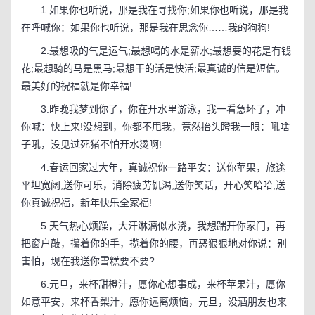
1.如果你也听说，那是我在寻找你;如果你也听说，那是我
在呼喊你：如果你也听说，那是我在思念你……我的狗狗!
2.最想吸的气是运气;最想喝的水是薪水;最想要的花是有钱
花;最想骑的马是黑马;最想干的活是快活;最真诚的信是短信。
最美好的祝福就是你幸福!
3.昨晚我梦到你了，你在开水里游泳，我一看急坏了，冲
你喊：快上来!没想到，你都不甩我，竟然抬头瞪我一眼：吼啥
子吼，没见过死猪不怕开水烫啊!
4.春运回家过大年，真诚祝你一路平安：送你苹果，旅途
平坦宽阔;送你可乐，消除疲劳饥渴;送你笑话，开心笑哈哈;送
你真诚祝福，新年快乐全家福!
5.天气热心烦躁，大汗淋漓似水浇，我想踹开你家门，再
把窗户敲，攥着你的手，揽着你的腰，再恶狠狠地对你说：别
害怕，现在我送你雪糕要不要?
6.元旦，来杯甜橙汁，愿你心想事成，来杯苹果汁，愿你
如意平安，来杯香梨汁，愿你远离烦恼，元旦，没酒朋友也来