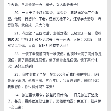
至天亮，含泪长叹一声：骗子，女人都是骗子！
20、一人无意中获得魔壶，魔壶说：我能满足你三个愿
望。他说：我想长生不老，还有刀枪不入，还想学会游泳！话
音刚落，就变成一只大乌龟！
21、老虎读了三国以后，去抓野猪！见猪窝无一猪，摸摸
胡须说：空城计！转身见兽夹上有一死猪，大惊：苦肉计！忽
然又见到你，大喜：呦呵！还有美人计！
22、一傻子看见前面有一堆便便。他凑过去闻了闻好像是
便便，抠了抠感觉是便便，尝了尝肯定是便便。傻子高兴地
说：还好没踩到！
23、我昨晚做了个梦，梦里500年前我们都是神仙，我们
关系很密切，形影不离。五百年后，我又遇到你，很想问你：
我很想你，你过得好吗？孝天！
24、狼崽喜欢素食，狼爸妈很苦恼。一日见狼崽狂追兔
子，甚喜，最终狼崽摁住兔子，恶狠狠地说：兔崽子，把胡萝
卜交出来！