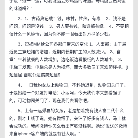
子没下过一个蛋，可我能品尝炒鸡蛋的味道。母鸡能尝出鸡蛋
的味道吗？”
2、1、古药典记载：钱，味甘，性热，有毒… 2、钱不是
问题，问题是没钱。 3、男人要有钱，和谁都有缘。 4、不要相
信什么一见钟情，因为你不能一眼看出对方挣多少钱。
3、短裙MM给公司各部门带来的变化 1、人事部：由于最
近员工穿短裙的增加，近期内长期旷工的人数减少。 2、食
堂：坐着就餐的人数增加，边吃饭边看报纸的人数减少。 3、
电梯工发现：电梯总是人为损坏，而大多数员工喜欢爬楼梯。[!
短信居 幽默芬达搞笑短信!]
4、一日我约女友上动物园，不料她迟到，动物园关门了。
于是她给一个好友打电话：小丽呵，今天我们本来想看猴子
的，可动物园关门了，现在我们去看你吧。
5、上有一远郊县的女孩，老是想着找有钱人富二代什么
的，刚才上线了说，她有微博了，关注了好多有钱人，马上就
会成功的。我问微博你怎么看出有钱没钱啊。她说“发送的微博
来自iphone客户端的就是有钱人啊。”