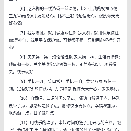
【6】芝麻糊的一缕浓香一丝温情，比不上我的祝福浓情;
三九胃泰的像朋友般贴心，比不上我的短信暖心。祝愿你天天
好心情!
【7】我是蜘蛛，就用健康网住你;是大树，就用快乐遮住
你;是神仙，就用平安保护你。可我都不是，只能用心祝福你开
心!
【8】天天笑一笑，烦恼溜烟跑;家人抱一抱，生活有情调;
琐事搁一搁，睡个美满觉;钞票数一数，别管多和少。淡看得
失，快乐就好!
【9】手机一开，笑口常开;手机一响，黄金万两;短信一
到，定有好报;短信读起，万事顺意;祝你天天开心，事事顺利。
【10】咱俩吧，认识时间久了点，情谊自然深了点，联系
虽少了点，思念却是多了点，愿你快乐再多点，幸福增加点，
联系勤一点，日子滋润点
【11】用快乐的珠子，串起时间的链子;用开心的布料，缀
上生活的补丁;用心情的筛子，滤掉烦恼的沙子;用收获的石子，