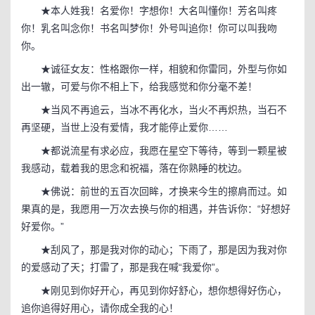
★本人姓我！名爱你！字想你！大名叫懂你！芳名叫疼
你！乳名叫念你！书名叫梦你！外号叫追你！你可以叫我吻
你。
★诚征女友：性格跟你一样，相貌和你雷同，外型与你如
出一辙，可爱与你不相上下，给我感觉和你分毫不差！
★当风不再追云，当冰不再化水，当火不再炽热，当石不
再坚硬，当世上没有爱情，我才能停止爱你……
★都说流星有求必应，我愿在星空下等待，等到一颗星被
我感动，载着我的思念和祝福，落在你熟睡的枕边。
★佛说：前世的五百次回眸，才换来今生的擦肩而过。如
果真的是，我愿用一万次去换与你的相遇，并告诉你：“好想好
好爱你。”
★刮风了，那是我对你的动心；下雨了，那是因为我对你
的爱感动了天；打雷了，那是我在喊“我爱你”。
★刚见到你好开心，再见到你好舒心，想你想得好伤心，
追你追得好用心，请你成全我的心！