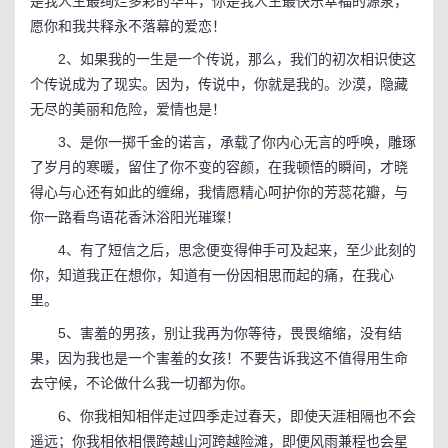
是我人生最绚烂多彩的华年，你是我人生最快乐幸福的源泉，
愿你和我共释永不落幕的爱恋！
2、如果我的一生是一个传说，那么，我们的初次相识使这
个传说成为了现实。因为，传说中，你就是我的。沙漠，隐藏
无尽的美丽和危险，爱情也是！
3、是你一掷千金的诺言，承载了你内心无言的呼唤，雕琢
了岁月的寒暖，留住了你不变的容颜，在我顿悟的瞬间，才晓
得心与心还有如此的缠绵，我情愿精心呵护你的芳蕊花瓣，与
你一路看鸟语花香沐浴阳光璀璨！
4、有了短信之后，思念便变得伸手可及起来，至少此刻的
你，知道我正在想你，知道有一份因相思而起的痛，在我心
里。
5、害羞的男孩，别让我再为你等待，畏畏缩缩，没有结
果，因为我也是一个害羞的女孩！不要告诉我这不值得用生命
去守候，不论做什么我一切都为你。
6、你我相知相伴走过四季走过春天，即使天涯相隔也不会
遥远；你我相依相偎跨越山河跨越险滩，即便风雨兼程也会星