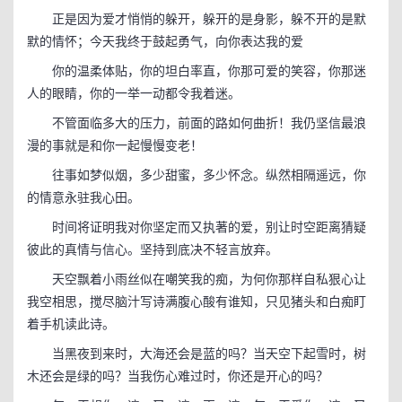
正是因为爱才悄悄的躲开，躲开的是身影，躲不开的是默
默的情怀；今天我终于鼓起勇气，向你表达我的爱
你的温柔体贴，你的坦白率直，你那可爱的笑容，你那迷
人的眼睛，你的一举一动都令我着迷。
不管面临多大的压力，前面的路如何曲折！我仍坚信最浪
漫的事就是和你一起慢慢变老！
往事如梦似烟，多少甜蜜，多少怀念。纵然相隔遥远，你
的情意永驻我心田。
时间将证明我对你坚定而又执著的爱，别让时空距离猜疑
彼此的真情与信心。坚持到底决不轻言放弃。
天空飘着小雨丝似在嘲笑我的痴，为何你那样自私狠心让
我空相思，搅尽脑汁写诗满腹心酸有谁知，只见猪头和白痴盯
着手机读此诗。
当黑夜到来时，大海还会是蓝的吗？当天空下起雪时，树
木还会是绿的吗？当我伤心难过时，你还是开心的吗？