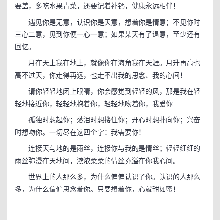
要盖，多吃水果青菜，还要记着补钙，健康永远相伴！
遇见你是无意，认识你是天意，想着你是情意；不见你时
三心二意，见到你便一心一意；如果某天有了退意，至少还有
回忆。
月在天上我在地上，就像你在海角我在天涯。月升再高也
高不过天，你走得再远，也走不出我的思念、我的心间！
请你轻轻地闭上眼睛，你会感觉到轻轻的风，那是我在轻
轻地接近你，轻轻地抱着你，轻轻地吻着你，我爱你
孤独时想起你；落泪时想搂住你；开心时想扑向你；兴奋
时想吻你。一切尽在这四个字：我需要你！
连接天与地的是雨丝，连接你与我的是情丝；轻轻细细的
雨丝弥漫在天地间，浓浓柔柔的情丝充溢在你我心间。
世界上的人那么多，为什么偏偏认识了你。认识的人那么
多，为什么偏偏思念着你。只要想着你，心就甜如蜜！