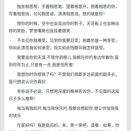
独坐相思椅，手握相思笔，望着相思月，想着相思的你，
写着相思信，句句相思语，滴滴相思泪。想的就是你！
想你的时候，空中也会显出你的影子，天花板上也会映出
你的笑脸，梦里嘴角也会挂着微笑...
不去见你我难受，见到你我要忍受；抱着你是一种享受，
你如此漂亮我如何承受；现实如此残酷叫我怎样接受。
我要追你到天涯,不管你到哪儿,我都在你的身边伴着你,直
到你死为止,只是有一点,我是怕死鬼!
我想你时你想我了吗？不管我们相距多远前面的路多长，
我只想说认识你真好
有些话不必说，只想用深邃的眼神告诉你，不见面的这段
日子多么难熬！
每当我独处时,每当我快乐时,我都会想起你,想让你加倍我
的快乐
在家好吗？我是挺闷的，来，笑一笑吧，请看：如果，你