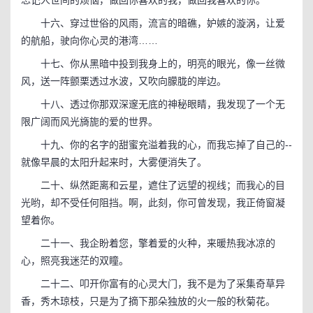
忘记人世间的烦恼，做回你喜欢的我，做回我喜欢的你。
十六、穿过世俗的风雨，流言的暗礁，妒嫉的漩涡，让爱
的航船，驶向你心灵的港湾……
十七、你从黑暗中投到我身上的，明亮的眼光，像一丝微
风，送一阵颤栗透过水波，又吹向朦胧的岸边。
十八、透过你那双深邃无底的神秘眼睛，我发现了一个无
限广阔而风光旖旎的爱的世界。
十九、你的名字的甜蜜充溢着我的心，而我忘掉了自己的--
就像早晨的太阳升起来时，大雾便消失了。
二十、纵然距离和云星，遮住了远望的视线；而我心的目
光哟，却不受任何阻挡。啊，此刻，你可曾发现，我正倚窗凝
望着你。
二十一、我企盼着您，擎着爱的火种，来暖热我冰凉的
心，照亮我迷茫的双瞳。
二十二、叩开你富有的心灵大门，我不是为了采集奇草异
香，秀木琼枝，只是为了摘下那朵独放的火一般的秋菊花。