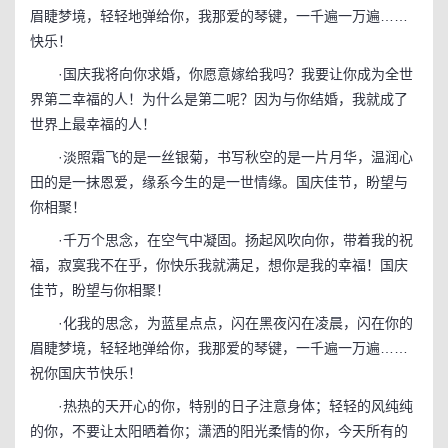
眉睫梦境，轻轻地弹给你，我那爱的琴键，一千遍一万遍……
快乐！
·国庆我将向你求婚，你愿意嫁给我吗？我要让你成为全世
界第二幸福的人！为什么是第二呢？因为与你结婚，我就成了
世界上最幸福的人！
·淡照霜飞的是一丝银菊，书写秋空的是一片月华，温润心
田的是一抹恩爱，缘系今生的是一世情缘。国庆佳节，盼望与
你相聚！
·千万个思念，在空气中凝固。扬起风吹向你，带着我的祝
福，寂寞我不在乎，你快乐我就满足，想你是我的幸福！国庆
佳节，盼望与你相聚！
·化我的思念，为蓝星点点，闪在黑夜闪在凌晨，闪在你的
眉睫梦境，轻轻地弹给你，我那爱的琴键，一千遍一万遍……
祝你国庆节快乐！
·热热的天开心的你，特别的日子注意身体；轻轻的风纯纯
的你，不要让太阳晒着你；潇洒的阳光柔情的你，今天所有的