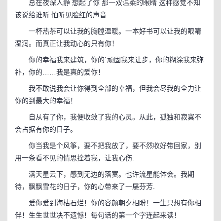
总在夜深人静 想起了你 那一双温柔的眼睛 这种感觉不知
该说给谁听 怕听见脸红的声音
一杯热茶可以让我的胸膛温暖。一本好书可以让我的眼睛
湿润。而真正让我动心的只有你！
你的幸福我来建筑，你的`顽固我来让步，你的糊涂我来弥
补，你的……我是真的爱你！
我不敢说我会让你得到全部的幸福，但我会尽我的全力让
你的到最大的幸福！
自从有了你，我便收敛了我的心灵。从此，孤独和寂寞不
会占据有你的日子。
你当我是个风筝，要不把我放了，要不然收好带回家，别
用一条看不见的情思拴着我，让我心伤.
满天星云下，感到无边的落寞。也许流星能体会。我期
待，飘飘雪花的日子，你的心带来了一屡芬芳.
爱你爱到海枯石烂！你的容颜朝夕相盼！一生只想有你相
伴！生生世世决不遗憾！每句话的第一个字连起来读！