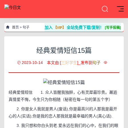
加入
全站免费下载/复制！
首页
>
句子
【VIP】
[写手投稿]
经典爱情短信15篇
2023-10-14
本文由:[
三好学生
]_发布到
句子
经典爱情短信 1. 众人皆醒我独醉，心有灵犀最珍贵。邂逅
真情爱不悔，今生只为你相随（秘密在每一句的第五个字）
2. 你是女人我就是男人(废话),你是最高兴的人那我是最开
心的人(实话),你是我的恋人那我就是最幸福的男人(真心话).
3. 我只想和你白头到老.爱永远在我们的心中，在我们的眼