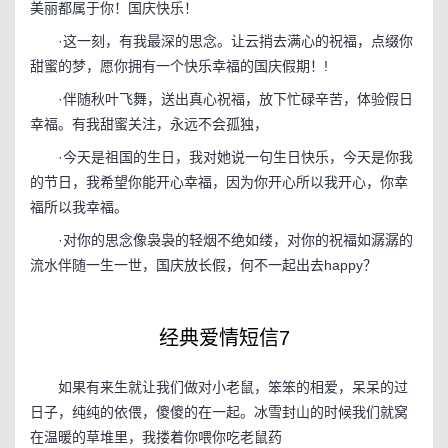
美丽都属于你！国庆快乐！
·这一刻，有我最深的思念。让云捎去满心的祝福，点缀你
甜蜜的梦，愿你拥有一个快乐幸福的国庆假期！!
·伴随秋叶飞舞，送出真心祝福，放下忙碌辛苦，体验假日
幸福。有我甜蜜关注，永远不会孤独，
·今天是祖国的生日，我对她说一句生日快乐，今天是你我
的节日，我希望你能开心幸福，因为你开心所以我开心，你幸
福所以我幸福。
·对你的思念像袅袅的轻烟不绝如缕，对你的祝福如潺潺的
流水伴随一生一世，国庆放长假，何不一起出去happy？
经典爱情短信7
如果有来生就让我们做对小老鼠，笨笨的相爱，呆呆的过
日子，纯纯的依偎，傻傻的在一起。冰雪封山的时候我们就窝
在温暖的草堆里，我搂着你喂你吃老鼠药