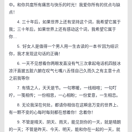
中。和你共度所有痛苦与快乐的时光！我爱你所有的优点与缺
点！
4. 三十年后，如果世界上还有坚持这个词，我希望它属于
我；三十年后，如果世界上还有感动这个词，我希望它属于
你…
5. ‘好女人是值得一个男人用一生去读的一本书’因为结识
你，我才发现这句话的正确！
6. 一天不见想看你两眼发直没有气三次拿起电话机四肢冰
凉汗直披五脏六腑在叹气七嘴八舌怪自己久而久之有主意十点
之前我等你
7. 有情之人，天天是节。一句寒暖，一线相喧；一句叮
咛，一笺相传；一份相思，一心相盼；一份爱意，一生相恋。
8. 无论我深在何处，都请你相信在这瞬息万变的世界上、
有一颗不变的心每时每刻都在想着你！念着你！
9. 不管是晴天、阴天、雨天，能见到你的一天，就是晴朗
的一天；不管是昨天、今天、明天，能和你在一起的一天，就