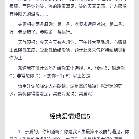
眼睛，而是你的笑，笑的甜蜜满足，笑的天真无邪，让人感觉
有种阳光的温暖……
夫妻相处两条原则：第一条，老婆永远是对的；第二条，
万一老婆错了，参照第一条执行。
天气预报：今天白天有点想你，下午转大至暴想，心情将
由此降低五度，受此低情绪影响，预计此类天气将持续到见到
你为止
知道我在做什么吗？给你五个选择：A：想你 B：很想你
C：非常想你 D：不想你不行 E：以上皆是
请用升调加降调大声朗读：泥是窝的嘴矮！泥是窝的梦
乡。窝忧郁得看着泥，窝要对泥说：窝爱泥！
经典爱情短信5
1、亲爱的，你知道吗？你是我人生最猝不及防的遇见，你