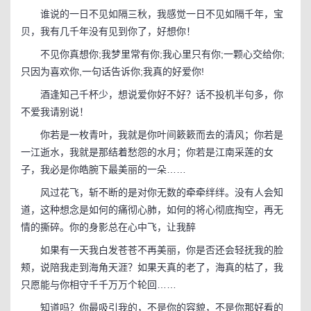
谁说的一日不见如隔三秋，我感觉一日不见如隔千年，宝
贝，我有几千年没有见到你了，好想你！
不见你真想你;我梦里常有你;我心里只有你;一颗心交给你;
只因为喜欢你,一句话告诉你;我真的好爱你!
酒逢知己千杯少，想说爱你好不好？话不投机半句多，你
不爱我请别说！
你若是一枚青叶，我就是你叶间簌簌而去的清风；你若是
一江逝水，我就是那结着愁怨的水月；你若是江南采莲的女
子，我必是你皓腕下最美丽的一朵……
风过花飞，斩不断的是对你无数的牵牵绊绊。没有人会知
道，这种想念是如何的痛彻心肺，如何的将心彻底掏空，再无
情的撕碎。你的身影总在心中飞，让我醉
如果有一天我白发苍苍不再美丽，你是否还会轻抚我的脸
颊，说陪我走到海角天涯？如果天真的老了，海真的枯了，我
只愿能与你相守千千万万个轮回……
知道吗？你最吸引我的，不是你的容貌，不是你那好看的