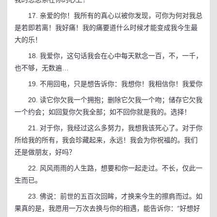
17. 亲爱的你！我所有的真心以被你发现，可你为何对我总
是若即若离！我好痛！我的痛要道什么时候才能变成我今生最
大的乐！
18. 我爱你，这句话我会在心中每天默念一百，不，一千，
也不够，无数遍…
19. 不用回电，只是想告诉你：我想你！我相信你！我爱你
20. 读它你欠我一个拥抱；删除它欠我一个吻；储存它欠我
一个约会；如回复你欠我全部；如不回你就是我的。选择！
21. 对于你，我经过这么多努力，我想我该死心了。对于你
所给我的所有，我会珍藏起来，永远！我会为你祝福的。我们
还是做朋友，好吗？
22. 风风雨雨的人生路，想要和你一起走过。不长，仅此一
生而已。
23. 佛说：前世的五百次回眸，才换来今生的擦肩而过。如
果真的是，我愿用一万次去换与你的相遇，能告诉你：“好想好