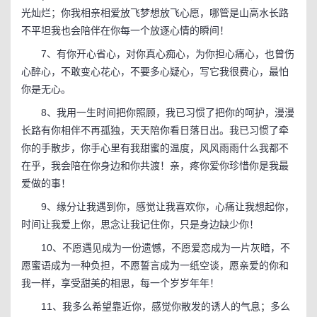
光灿烂；你我相亲相爱放飞梦想放飞心愿，哪管是山高水长路
不平坦我也会陪伴在你每一个放逐心情的瞬间！
7、有你开心省心，对你真心痴心，为你担心痛心，也曾伤
心醉心，不敢变心花心，不要多心疑心，写它我很费心，最怕
你是无心。
8、我用一生时间把你照顾，我已习惯了把你的呵护，漫漫
长路有你相伴不再孤独，天天陪你看日落日出。我已习惯了牵
你的手散步，你手心里有我甜蜜的温度，风风雨雨什么我都不
在乎，我会陪在你身边和你共渡！亲，疼你爱你珍惜你是我最
爱做的事！
9、缘分让我遇到你，感觉让我喜欢你，心痛让我想起你，
时间让我爱上你，思念让我记住你，只是身边缺少你！
10、不愿遇见成为一份遗憾，不愿爱恋成为一片灰暗，不
愿蜜语成为一种负担，不愿誓言成为一纸空谈，愿亲爱的你和
我一样，享受甜美的相思，每一个岁岁年年！
11、我多么希望靠近你，感觉你散发的诱人的气息；多么