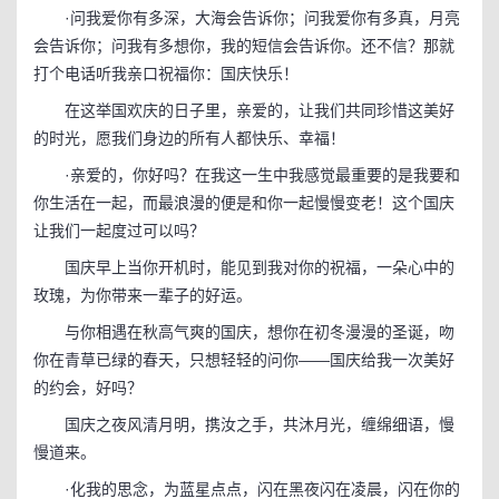
·问我爱你有多深，大海会告诉你；问我爱你有多真，月亮
会告诉你；问我有多想你，我的短信会告诉你。还不信？那就
打个电话听我亲口祝福你：国庆快乐！
在这举国欢庆的日子里，亲爱的，让我们共同珍惜这美好
的时光，愿我们身边的所有人都快乐、幸福！
·亲爱的，你好吗？在我这一生中我感觉最重要的是我要和
你生活在一起，而最浪漫的便是和你一起慢慢变老！这个国庆
让我们一起度过可以吗？
国庆早上当你开机时，能见到我对你的祝福，一朵心中的
玫瑰，为你带来一辈子的好运。
与你相遇在秋高气爽的国庆，想你在初冬漫漫的圣诞，吻
你在青草已绿的春天，只想轻轻的问你——国庆给我一次美好
的约会，好吗？
国庆之夜风清月明，携汝之手，共沐月光，缠绵细语，慢
慢道来。
·化我的思念，为蓝星点点，闪在黑夜闪在凌晨，闪在你的