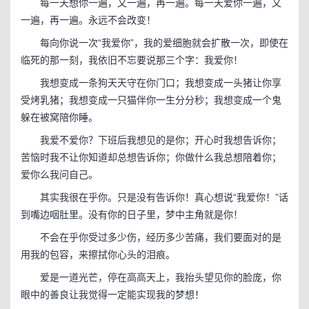
每一天想你一遍，又一遍，再一遍。每一天爱你一遍，又
一遍，再一遍。永远不会改变！
每向你说一次“我爱你”，我的爱细胞就会扩散一次，即使在
临死的那一刻，我依旧不忘要说那三个字：我爱你！
我想变成一条狗天天守在你门口；我想变成一头猪让你享
受烤乳猪；我想变成一只猫伴你一生分分秒；我想变成一个鬼
躲在被窝陪你睡。
我爱不爱你？下班后我想见的是你；开心时我想告诉你；
苦恼时我不让你知道却总想告诉你；你做什么我总想陪着你；
爱你么我问自己。
其实我很在乎你。只是没有告诉你！真心想说“我爱你！”话
到嘴边咽肚里。没有你的日子里，梦中主角就是你！
不会在乎你受过多少伤，经历多少苦痛，我们要面对的是
用我的包容，来擦拭你心头的泪痕。
爱是一道光芒，停在高高天上，我抬头望见你的脸庞，你
眼中的善良让我觉得一定能实现我的梦想！