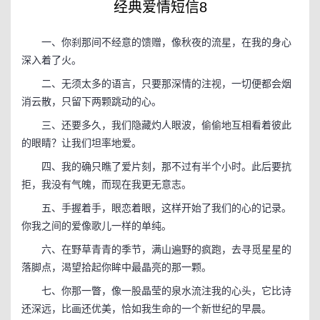
经典爱情短信8
一、你刹那间不经意的馈赠，像秋夜的流星，在我的身心
深入着了火。
二、无须太多的语言，只要那深情的注视，一切便都会烟
消云散，只留下两颗跳动的心。
三、还要多久，我们隐藏灼人眼波，偷偷地互相看着彼此
的眼睛？让我们坦率地爱。
四、我的确只瞧了爱片刻，那不过有半个小时。此后要抗
拒，我没有气魄，而现在我更无意志。
五、手握着手，眼恋着眼，这样开始了我们的心的记录。
你我之间的爱像歌儿一样的单纯。
六、在野草青青的季节，满山遍野的疯跑，去寻觅星星的
落脚点，渴望拾起你眸中最晶亮的那一颗。
七、你那一瞥，像一股晶莹的泉水流注我的心头，它比诗
还深远，比画还优美，恰如我生命的一个新世纪的早晨。