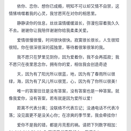
依你、恋你、想你已成瘾，明知不可以却又情不自禁，这
情愫啃噬着我的心灵，我甘愿死在对你的相思里。
静静读你的信息，丝丝温情缓缓滋长，弥漫包容着我久久
不去。谢谢你让我陪伴谢谢你给我柔柔关爱。
爱情很慢很慢，时间很快很快。寂寞很长很长，人生很短
很短。你在很深很深的孤独里，等待着很笨很笨的我。
我不愿只在梦里见到你，因为爱着你，我不会再孤寂；我
不愿只在夜里思念你，拥有你的爱，相信我会创造奇迹
天，因为有了阳光所以很蓝，地，因为有了春雨所以很
绿，海，因为有了风儿所以很宽，心，因为有了你所以很美！
唯一的答案往往是没有答案，没有答案也是一种答案。就
像我爱你，没有答案，若有就是因为爱所以爱！
距离不代表分离；没联络不代表忘记；没通电话不代表冷
落；没见面更不是没关心你；在凉爽的季节里，我会牵挂你！
爱你不是我的错，都是月亮惹的祸。请把下列数字相加：