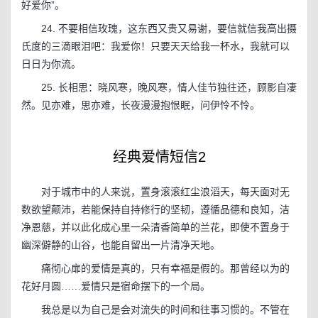
好爱你”。
24. 不要相信玫瑰，这东西又贵又易谢，要信就信我高出摄
氏度的三滴眼泪吧：我爱你！只要天天给我一杯水，我就可以
日日为你流。
25. 长相思：晓风寒，晚风寒，情人佳节独往还，顾影自凄
然。见亦难，思亦难，长夜漫漫抱恨眠，问伊怜不怜。
经典爱情短信2
对于城市中的人来说，置身滚滚红尘浪滔天，每天面对无
数欲望颠沛，若能保持自持修行的坚韧，遵循品德和良知，洁
净恩慈，并以此化成心里一朵清香简单的兰花，即使不置身于
幽深僻静的山谷，也能自留出一片清净天地。
痛彻心扉的爱情是真的，只有幸福是假的。那曾经以为的
花好月圆……爱情只是宿命摆下的一个局。
我总是以为自己是会对流失的时间和往事习惯的。不管在