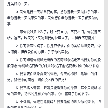
是美好的一天。
10. 爱你是我一天最重要的事，想你是我一天最快乐的事，
看你是我一天最享受的事，爱你想你看你是我一辈子都要做的
事
11. 跟你说过多少次了，晚上要当心，不要出门，你就是不
听，这不，昨天晚上又跑到我的梦里来了，害得我不愿醒来！
12. 你可曾照过镜子，你是否相信，你的美貌举世无双，令
人倾倒，但我爱你的心灵，胜于你的容貌。
13. 你可知道你能够走出我的视野却永远走不出我对你的殷
殷思念;你能够远离我的身影却永远不能远离我对你的浓浓眷恋.
14. 我需要你就象夏天的雪糕；冬天的棉袄；黑暗中的灯
泡；饥饿中的面包；请你投入我的怀抱！
15. 我已病入膏肓：眼睛只能看到你的身影；耳朵只能听得
你的声音；记忆的是有关你的事；心中塞满了你的名字。
16. 小懒猫，你还在睡觉吗？我要偷偷的进入你的梦中，把
我的思念系在你的心上！