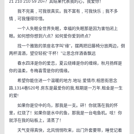
21 210 210 59 20=？其结果代表我的心，我爱你！
我不完美﹐可我很真实。我不富有﹐可我快乐﹔我不多
情﹐可我懂得珍惜。
一个人失眠全世界失眠，幸福的失眠那是因为害怕闭上
眼。如何想你想到六点？如何爱你爱到终点？
找一个雅致的茶座名字叫“缘”，摆两把旧藤椅分放两边，倒
两杯清酒，望空轻祝“干杯！”让思念伴酒香飘远
春水四泽是你的爱恋，夏云绕峰是你的缠绵，秋月扬辉是
你的温柔，冬梅喜雪是你的情缘。
希望你能住进一个温暖的地方.地址:爱情市;相思街思念
路,1314巷520号.房东是最爱你的我,租期是一万年,租金是一生
的爱!
如果你是空中的鸟，那我是一支。砰！你就落在我的怀
里，红烧了！如果你是水中的鱼，那我是一台电鱼机。吱！你
就浮在我的砧板上，清蒸了！
天气变得真快，北风悄悄吹来，出门外套要带，睡觉记着