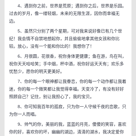
4、遇到你之前，世界是荒原；遇到你之后，世界是乐园。
过去的岁月，像一缕轻烟，未来的无限生涯，因你而幸福无
边。
5、虽然只分别了两个星期，可对我来说好像已有几个世
纪！我会情不自禁地想起你，并且偷偷地拿其他女孩和你比
较。放心，没有一个能和你比的！我想你了！
6、月很圆，花很香，祝你身体更健康；鱼在游，鸟在叫，
祝你天天哈哈笑；手中烟，杯中酒，祝你好运天天有；欢乐多
忧愁少，愿你的明天更美好。
7、你的每一个眼神都让我眷恋，你的每一个动作都让我着
迷，你的每一个微笑都让我觉得幸福。天变冷了，有没有好好
照顾自己？记住，别让我担心了，我的宝贝。
8、你可知我百年的孤寂，只为你一人守候千夜的恋歌，只
为你一人而唱。
9、帅气的你，美丽的我，蓝蓝的月亮，傻傻的笑容，喜欢
你的好，喜欢你的坏，幽幽的湖边，清清的湖水，我决定爱你