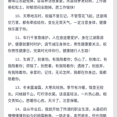
香味过浓避免掉，容易养活很重要，吊篮绿萝发财树，工作疲
倦松松土，抑郁烦闷全跑掉。愿工作愉快！
10、天寒地冻时，祝福不曾忘记，不管雪花飞起，还是晴
空万里，都有牵挂给你，变化无常天气，一定注意身体，健康
快乐属于你。
11、车行千里靠维护，人在旅途要爱护，身在江湖需调
护，健康就要时时护；调节减压身体壮，男性健康要关注，祝
你男性健康日，完美时光伴你行，健康随行人生路！
12、生病了，别害怕，有我陪着你；伤心了，别难过，有
我陪着你；烦恼了，别憋着，有我陪着你；遇挫了，别放弃，
有我陪着你。亲爱的，记住，无论怎样，我都在你身边，我都
陪着你。
13、冬来露凝霜，大寒风轻扬。季节有冷暖，情意无短
长。问候越千山，叮咛添衣裳。话语虽轻淡，一片热心肠。相
交贵知心，愿暖你心房。天冷了，注意保暖。
14、自从毕业后，我就开始了所谓的职业生涯，从最初的
懵懵懂懂到如今的稍露触角，一路走来，虽然艰辛，但也领略