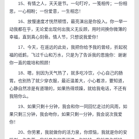
15、有情之人，天天是节。一句叮咛，一笺相传；一份相
思，一心相盼；一份爱意，一生相恋！
16、放慢速度才恍然顿悟，最亮演出是你投入。你一举一
动我都在乎，无论爱出现何出我义无反顾，用时间换你微薄的
幸福，直到真心刻骨。情人节，只想说我爱你！
17、今天，在遥远的此处，我把你给予我的曾经，折起祝
福的纸鹤，飞过千山和万水，只是为了告诉我的恩施你：谢谢
你一直的栽培和照顾！
18、嗯，别因为天气热了，就多吃冷饮，小心自己的肠
胃。也别热了就少穿衣服，最近温差大，小心着凉，要知道，
心静自然凉是有道理的，如果热得烦躁，就给我电话，不还有
我陪你么。
19、如果只剩十分钟，我会和你一同回忆走过的风雨，如
果只剩三分钟，我会吻你，如果只剩一分钟，我会说次我爱
你！
20、你劳累，我就做你的活力泉，你烦恼，我就是你的安