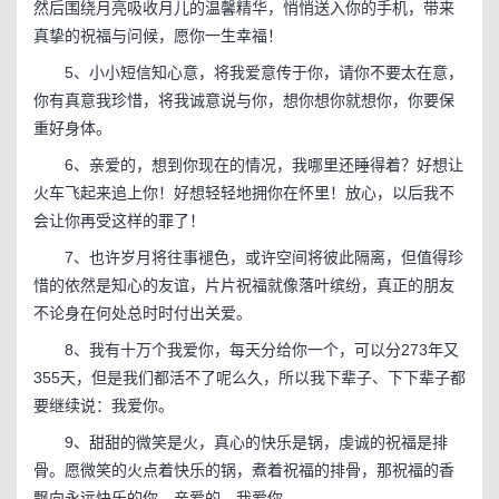
然后围绕月亮吸收月儿的温馨精华，悄悄送入你的手机，带来
真挚的祝福与问候，愿你一生幸福！
5、小小短信知心意，将我爱意传于你，请你不要太在意，
你有真意我珍惜，将我诚意说与你，想你想你就想你，你要保
重好身体。
6、亲爱的，想到你现在的情况，我哪里还睡得着？好想让
火车飞起来追上你！好想轻轻地拥你在怀里！放心，以后我不
会让你再受这样的罪了！
7、也许岁月将往事褪色，或许空间将彼此隔离，但值得珍
惜的依然是知心的友谊，片片祝福就像落叶缤纷，真正的朋友
不论身在何处总时时付出关爱。
8、我有十万个我爱你，每天分给你一个，可以分273年又
355天，但是我们都活不了呢么久，所以我下辈子、下下辈子都
要继续说：我爱你。
9、甜甜的微笑是火，真心的快乐是锅，虔诚的祝福是排
骨。愿微笑的火点着快乐的锅，煮着祝福的排骨，那祝福的香
飘向永远快乐的你，亲爱的，我爱你。