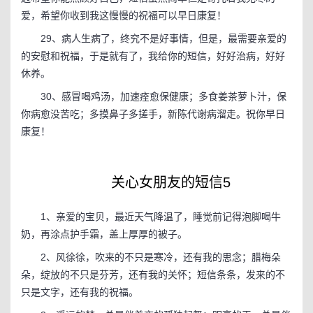
爱，希望你收到我这慢慢的祝福可以早日康复！
29、病人生病了，终究不是好事情，但是，最需要亲爱的
的安慰和祝福，于是就有了，我给你的短信，好好治病，好好
休养。
30、感冒喝鸡汤，加速痊愈保健康；多食姜茶萝卜汁，保
你病愈没苦吃；多摸鼻子多搓手，新陈代谢病溜走。祝你早日
康复！
关心女朋友的短信5
1、亲爱的宝贝，最近天气降温了，睡觉前记得泡脚喝牛
奶，再涂点护手霜，盖上厚厚的被子。
2、风徐徐，吹来的不只是寒冷，还有我的思念；腊梅朵
朵，绽放的不只是芬芳，还有我的关怀；短信条条，发来的不
只是文字，还有我的祝福。