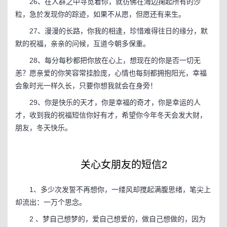
26、在人群之中寻觅着你，就彷佛在海边掬起所有的沙
粒，急於发现你的踪迹，如果不从愿，但愿还有来生。
27、漫漫的长路，你我的相逢，珍惜难得往日的缘分，默
默的祝福，亲亲的问候，互道今朝多保重。
28、每分每秒都把你放在心上，想现在的你是否一切无
恙？愿亲爱的你笑容常挂脸庞，心情也每刻都拥抱阳光，幸福
会象时光一样久长，只要你想我就会在身旁！
29、你是快乐的天才，你是幸福的奇才，你是幸运的人
才，收到我的祝福短信你好有才，希望你今年冬天会发大财，
朋友，冬天快乐。
关心女朋友的短信2
1、多少次发誓不再想你，一缕风却搅起满腹思绪，笔尖上
却流出：一万个思念。
2 、梦自己想梦的，爱自己想爱的，做自己想做的，因为