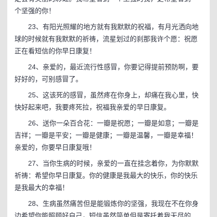
个坚强的你！
23、有阳光照耀的地方就有我默默的祝福，有月光洒向地
球的时候就有我默默的祈祷，流星划过的刹那我许个愿：祝愿
正在看短信的你早日康复！
24、亲爱的，最近流行性感冒，你要记得提前预防啊，要
好好的，可别感冒了。
25、这该死的感冒，虽然疼在你身上，却痛在我心里，快
快好起来吧，我要疼死拉，祝福我亲爱的早日康复。
26、送你一朵百合花：一瓣是祝愿；一瓣是如意；一瓣是
吉祥；一瓣是平安；一瓣是健康；一瓣是温馨，一瓣是幸福！
亲爱的，你要早日康复哦！
27、当你生病的时候，亲爱的一直在挂念着你，为你默默
祈祷：希望你早日康复。你的健康是我最大的快乐，你的快乐
是我最大的幸福！
28、生病虽然痛苦但是能锻炼你的坚强，我现在不在你身
边希望你能照顾好自己，短信虽然简单但是寄托着我无尽的