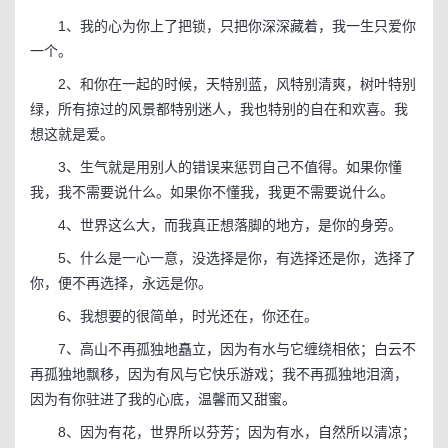
1、我的心为你上了把锁，只把你深深藏着，我一生只爱你
一个。
2、和你在一起的时候，天特别蓝，风特别清爽，树叶特别
绿，所有掠过的风景都特别迷人，我也特别的自在和欢喜。我
想这就是爱。
3、生气就是用别人的错误来惩罚自己不值得。如果你懂
我，我不需要说什么。如果你不懂我，我更不需要说什么。
4、世界这么大，而我真正想落脚的地方，是你的身旁。
5、什么是一心一意，没选择是你，有选择还是你，选择了
你，便不再选择，永远是你。
6、我想要的很简单，时光还在，你还在。
7、高山不再孤独地矗立，因为有水与它缠绕相依；白云不
再孤独地飘移，因为有风与它快乐游戏；我不再孤独地泪滴，
因为有你驻进了我的心底，温馨而又甜蜜。
8、因为有花，世界所以芬芳；因为有水，自然所以清凉；