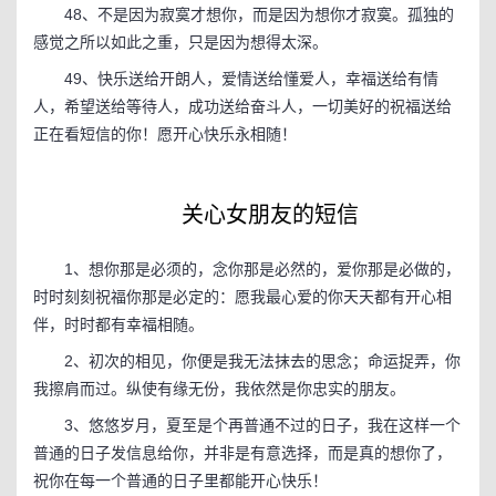
48、不是因为寂寞才想你，而是因为想你才寂寞。孤独的
感觉之所以如此之重，只是因为想得太深。
49、快乐送给开朗人，爱情送给懂爱人，幸福送给有情
人，希望送给等待人，成功送给奋斗人，一切美好的祝福送给
正在看短信的你！愿开心快乐永相随！
关心女朋友的短信
1、想你那是必须的，念你那是必然的，爱你那是必做的，
时时刻刻祝福你那是必定的：愿我最心爱的你天天都有开心相
伴，时时都有幸福相随。
2、初次的相见，你便是我无法抹去的思念；命运捉弄，你
我擦肩而过。纵使有缘无份，我依然是你忠实的朋友。
3、悠悠岁月，夏至是个再普通不过的日子，我在这样一个
普通的日子发信息给你，并非是有意选择，而是真的想你了，
祝你在每一个普通的日子里都能开心快乐！