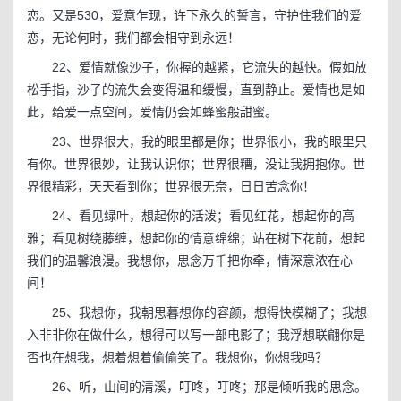
恋。又是530，爱意乍现，许下永久的誓言，守护住我们的爱
恋，无论何时，我们都会相守到永远！
22、爱情就像沙子，你握的越紧，它流失的越快。假如放
松手指，沙子的流失会变得温和缓慢，直到静止。爱情也是如
此，给爱一点空间，爱情仍会如蜂蜜般甜蜜。
23、世界很大，我的眼里都是你；世界很小，我的眼里只
有你。世界很妙，让我认识你；世界很糟，没让我拥抱你。世
界很精彩，天天看到你；世界很无奈，日日苦念你！
24、看见绿叶，想起你的活泼；看见红花，想起你的高
雅；看见树绕藤缠，想起你的情意绵绵；站在树下花前，想起
我们的温馨浪漫。我想你，思念万千把你牵，情深意浓在心
间！
25、我想你，我朝思暮想你的容颜，想得快模糊了；我想
入非非你在做什么，想得可以写一部电影了；我浮想联翩你是
否也在想我，想着想着偷偷笑了。我想你，你想我吗？
26、听，山间的清溪，叮咚，叮咚；那是倾听我的思念。