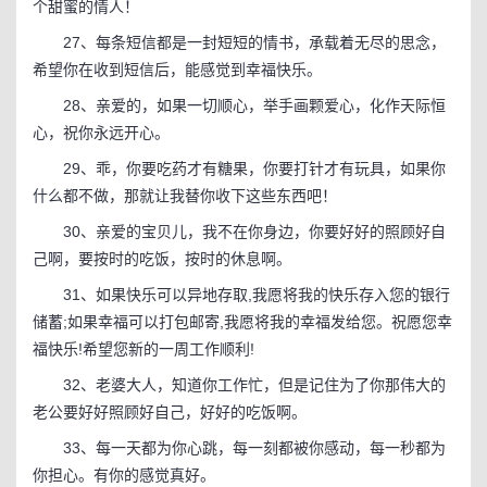
个甜蜜的情人！
27、每条短信都是一封短短的情书，承载着无尽的思念，
希望你在收到短信后，能感觉到幸福快乐。
28、亲爱的，如果一切顺心，举手画颗爱心，化作天际恒
心，祝你永远开心。
29、乖，你要吃药才有糖果，你要打针才有玩具，如果你
什么都不做，那就让我替你收下这些东西吧！
30、亲爱的宝贝儿，我不在你身边，你要好好的照顾好自
己啊，要按时的吃饭，按时的休息啊。
31、如果快乐可以异地存取,我愿将我的快乐存入您的银行
储蓄;如果幸福可以打包邮寄,我愿将我的幸福发给您。祝愿您幸
福快乐!希望您新的一周工作顺利!
32、老婆大人，知道你工作忙，但是记住为了你那伟大的
老公要好好照顾好自己，好好的吃饭啊。
33、每一天都为你心跳，每一刻都被你感动，每一秒都为
你担心。有你的感觉真好。