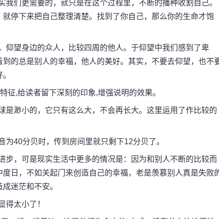
其实我们更需要的，就只是在这个过程里，不断的播种收割自己。
，就停下来把自己整理清楚。找到了你自己，那么你的生命才饱
较，仰望身边的众人，比较四周的他人。于仰望中我们感到了卑
看到的总是别人的幸福，他人的美好。其实，不要去仰望，也不
好。
特征,给读者留下深刻的印象,增强说明的效果。
地球是渺小的，它只有这么大，不会再长大。这里运用了作比较的
音为40分贝时，传到房间里就只剩下12分贝了。
有进步，可是现实生活中更多的情况是：因为和别人不断的比较而
中度日，不如关起门来创造自己的幸福，老是羡慕别人真是失败
造成迷茫和不安。
显得太小了！