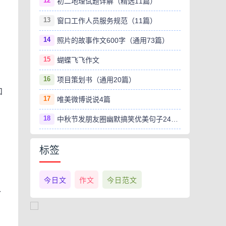
12
初二地理试题详解（精选11篇）
13
窗口工作人员服务规范（11篇）
14
照片的故事作文600字（通用73篇）
15
蝴蝶飞飞作文
16
项目策划书（通用20篇）
和
17
唯美微博说说4篇
18
中秋节发朋友圈幽默搞笑优美句子240句
标签
今日文
作文
今日范文
今