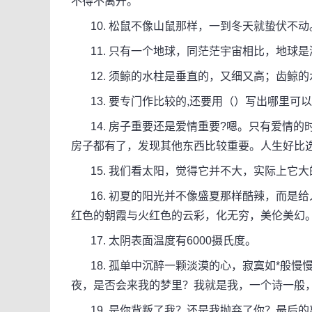
不得不离开。
10. 松鼠不像山鼠那样，一到冬天就蛰伏不动
11. 只有一个地球，同茫茫宇宙相比，地球
12. 须鲸的水柱是垂直的，又细又高；齿鲸的
13. 要专门作比较的,还要用（）写出哪里可
14. 房子重要还是爱情重要?嗯。只有爱情的
房子都有了，发现其他东西比较重要。人生好比
15. 我们看太阳，觉得它并不大，实际上它大
16. 初夏的阳光并不像盛夏那样酷辣，而是
红色的朝霞与火红色的云彩，化无穷，美伦美幻
17. 太阴表面温度有6000摄氏度。
18. 孤单中沉醉一颗淡漠的心，寂寞如*般慢
夜，是否会来我的梦里？我就是我，一个诗一般
19. 是你背叛了我？还是我抛弃了你？最后