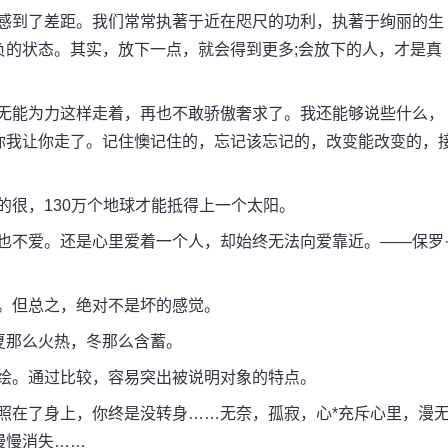
们感到了差距。我们常常执著于近在咫尺的功利，执著于绚丽的生
负的状态。其实，放下一点，就会得到更多;会放下的人，才是真
。无能为力这样走着，再也不敢骄傲奢求了。我还能够说些什么，
你我让你走了。记住懊记住的，忘记该忘记的，改变能改变的，
的很，130万个地球才能抵得上一个太阳。
也不爱。还是心里爱着一个人，却始终无法向爱靠近。——保罗
。但总之，绝对不是坏的感觉。
，夏那么火热，冬那么含蓄。
彩绘。通过比较，容易突出被说明对象的特点。
照在了身上，你终是没转身……无奈，孤寂，心*充斥心里，漫
慢慢消失……