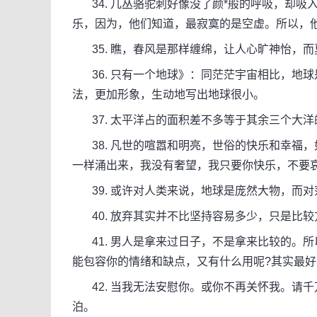
34. 几丛骆驼刺好像没了颜*般的呼吸，却吸
乐，因为，他们知道，最寂寞的是空虚。所以，
35. 瞧，春风是那样缠绵，让人心旷神怡，
36. 只有一个地球》：同茫茫宇宙相比，地
法，更加形象，生动地写出地球很小。
37. 太平洋占的面积差不多等于其余三个大
38. 凡世的喧嚣和明亮，世俗的快乐和幸福
一样涌出来，我没有奢望，我只要你快乐，不要
39. 或许对人类来说，地球是庞然大物，而
40. 放弃其实并不比坚持容易多少，只是比较
41. 男人是拿来过日子，不是拿来比较的。
能包容你的情绪和缺点，又有什么用呢?其实最
42. 当我无法安慰你。或你不再关怀我。请
泊。