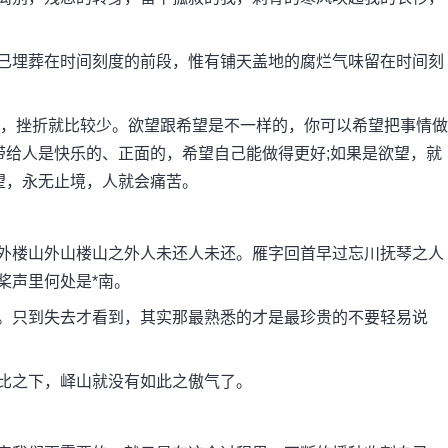
早已埋葬在时间刻度的前段，惟有铺天盖地的腐烂气味留在时间刻
候，挫折就比较少。欲望跟希望是不一样的，你可以希望把事情做
带给人是快乐的、正面的，希望自己能做得更好;如果是欲望，就
望，永无止境，人就会痛苦。
楼外楼山外山楼山之外人未还人未还。雁字回首早过忘川抚琴之人
桨声里何处是*南。
有。只到失去才看到，其实那最熟悉的才是最珍贵的不要轻易说
相比之下，峄山就没有如此之傲气了。