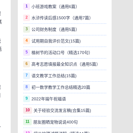
1
小班游戏教案（通用6篇）
现
2
水浒传读后感1500字（通用7篇）
糕
3
公司财务制度（通用5篇）
4
能
试用期自我评价范文(15篇)
活
5
植树节的活动口号（精选170句）
6
高考志愿填报最全知识点（通用5篇）
，
7
语文教学工作总结(15篇)
8
滚
初一数学教学工作总结精选20篇
划
9
2022年端午祝福语
10
关于经验交流发言稿(合集15篇)
11
朋友圈晒宠物说说400句
人