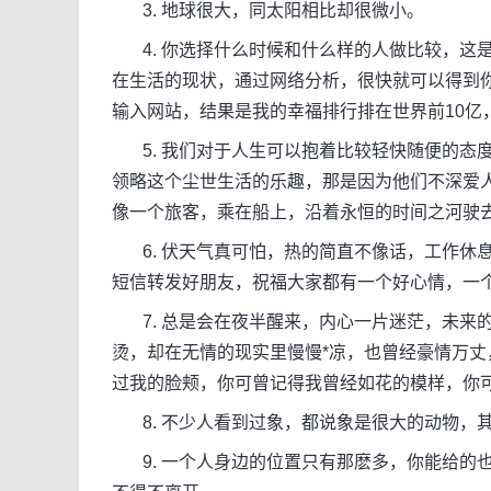
3. 地球很大，同太阳相比却很微小。
4. 你选择什么时候和什么样的人做比较，这
在生活的现状，通过网络分析，很快就可以得到
输入网站，结果是我的幸福排行排在世界前10亿
5. 我们对于人生可以抱着比较轻快随便的态
领略这个尘世生活的乐趣，那是因为他们不深爱
像一个旅客，乘在船上，沿着永恒的时间之河驶
6. 伏天气真可怕，热的简直不像话，工作休
短信转发好朋友，祝福大家都有一个好心情，一
7. 总是会在夜半醒来，内心一片迷茫，未来
烫，却在无情的现实里慢慢*凉，也曾经豪情万丈
过我的脸颊，你可曾记得我曾经如花的模样，你
8. 不少人看到过象，都说象是很大的动物，
9. 一个人身边的位置只有那麽多，你能给的