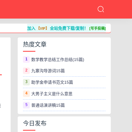
加入
全站免费下载/复制！
【VIP】
[写手投稿]
热度文章
1
数学教学总结工作总结(15篇)
2
九寨沟导游词15篇
3
助学金申请书范文15篇
4
大男子主义是什么意思
5
类
普通话演讲稿15篇
今日发布