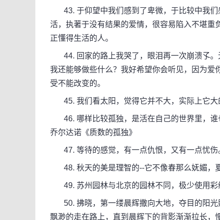
43. 于仰望中我们感到了卑微，于比较中我
活，执著于没有结果的爱情，很容易陷入不堪重
正懂得生活的人。
44. 回家的路上我哭了，眼泪再一次崩溃孓
我还能够做些什么？我好希望你会听见，因为爱
受不能改变的。
45. 我们看太阳，觉得它并不大，实际上它大
46. 哪样比较孤独，是活在自己的世界里，谁
乔尔达诺《质数的孤独》
47. 等待的感觉，有一点仇恨，又有一点忧伤
48. 秋天的美是理智的--它不像春那么妩媚
49. 苏州园林与北京的园林不同，极少使用
50. 拂晓，第一缕晨辉撒向大地，夺目的阳光
飘渺的走在路上，直到晨辉下的背影渐渐拉长，