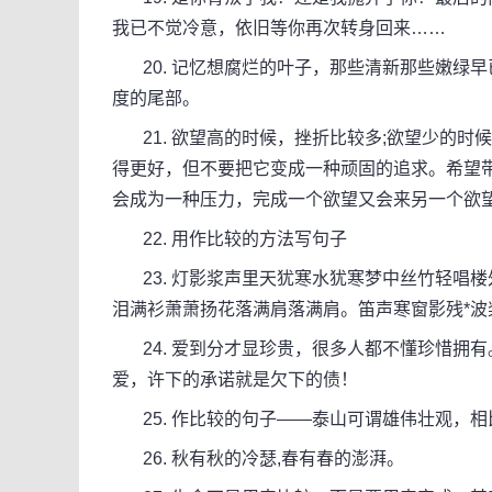
我已不觉冷意，依旧等你再次转身回来……
20. 记忆想腐烂的叶子，那些清新那些嫩绿
度的尾部。
21. 欲望高的时候，挫折比较多;欲望少的时
得更好，但不要把它变成一种顽固的追求。希望
会成为一种压力，完成一个欲望又会来另一个欲
22. 用作比较的方法写句子
23. 灯影浆声里天犹寒水犹寒梦中丝竹轻唱
泪满衫萧萧扬花落满肩落满肩。笛声寒窗影残*波
24. 爱到分才显珍贵，很多人都不懂珍惜拥
爱，许下的承诺就是欠下的债！
25. 作比较的句子——泰山可谓雄伟壮观，
26. 秋有秋的冷瑟,春有春的澎湃。