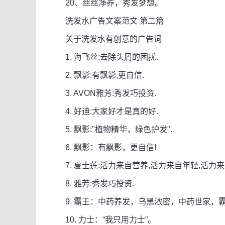
20、丝丝净养，秀发梦想。
洗发水广告文案范文 第二篇
关于洗发水有创意的广告词
1. 海飞丝:去除头屑的困扰.
2. 飘影:有飘影,更自信.
3. AVON雅芳:秀发巧投资.
4. 好迪:大家好才是真的好.
5. 飘影:"植物精华，绿色护发".
6. 飘影：有飘影，更自信!
7. 夏士莲:活力来自营养,活力来自年轻,活力来
8. 雅芳:秀发巧投资.
9. 霸王：中药养发，乌黑浓密，中药世家，霸
10. 力士：“我只用力士”。