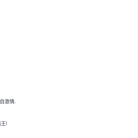
自激情.
王!