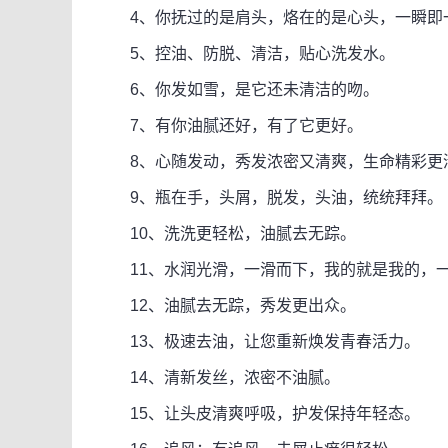
4、你抚过的是肩头，烙在的是心头，一瞬即
5、控油、防脱、清洁，贴心洗发水。
6、你发如雪，是它还未清洁的吻。
7、有你油腻还好，有了它更好。
8、心随发动，秀发浓密又清爽，生命精彩更
9、瓶在手，头屑，脱发，头油，统统拜拜。
10、洗洗更轻松，油腻去无踪。
11、水润光滑，一滑而下，我的就是我的，
12、油腻去无踪，秀发更出众。
13、极速去油，让您重新焕发青春活力。
14、清新发丝，浓密不油腻。
15、让头皮清爽呼吸，护发保持年轻态。