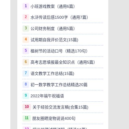
1
小班游戏教案（通用6篇）
2
水浒传读后感1500字（通用7篇）
3
公司财务制度（通用5篇）
4
试用期自我评价范文(15篇)
5
植树节的活动口号（精选170句）
6
高考志愿填报最全知识点（通用5篇）
7
语文教学工作总结(15篇)
8
初一数学教学工作总结精选20篇
9
2022年端午祝福语
10
关于经验交流发言稿(合集15篇)
11
朋友圈晒宠物说说400句