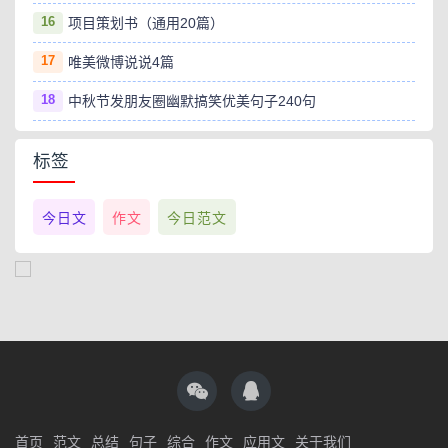
16
项目策划书（通用20篇）
17
唯美微博说说4篇
18
中秋节发朋友圈幽默搞笑优美句子240句
标签
今日文
作文
今日范文
首页
范文
总结
句子
综合
作文
应用文
关于我们