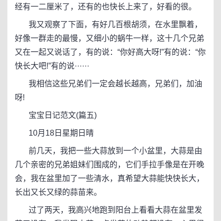
经有一二厘米了，还有的也快长上来了，好看的很。
我又观察了下面，有好几百根胡须，在水里飘着，
好像一群走的最慢，又细小的蜗牛一样，这十几个兄弟
又在一起又说话了，有的说：“你好高大呀!”有的说：“你
快长大吧!”有的说······
我相信这些兄弟们一定会越长越高，兄弟们，加油
呀!
宝宝日记范文(篇五)
10月18日星期日晴
前几天，我把一些大蒜放到一个小盆里，大蒜是由
几个亲密的兄弟姐妹们围成的，它们手拉手像是在开晚
会，我在盆里加了一些清水，真希望大蒜能快快长大，
长出又长又绿的蒜苗来。
过了两天，我高兴地跑到阳台上看看大蒜在盆里发