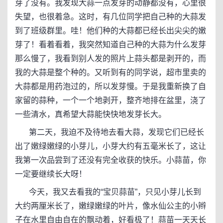
芽了没有。我发现大蒜一点发芽的动静都没有，心里很
失望，也很着急。这时，有几位同学把自己种的大蒜发
到了班级群里。哇！他们种的大蒜都已经长出尖尖的嫩
芽了！看着看着，我突然知道自己种的大蒜为什么发芽
那么慢了，我看到别人发的照片上蒜头都是剥开的，而
我的大蒜是整个种的。又听到有的同学说，超市里卖的
大蒜都是用药泡过的，所以发芽慢。于是我重新换了自
家留的蒜种，一个一个地剥开，整齐地排在盆里，浇了
一些清水，真希望大蒜能快快地发芽长大。
第二天，我迫不及待地去看大蒜，发现它们已经长
出了嫩绿嫩绿的小芽儿，小芽大约有五毫米长了，这让
我第一次品尝到了还没有完全收获的快乐。小蒜苗，你
一定要继续长大呀！
今天，我又去看我的“宝贝蒜苗”，只见小芽儿长到
大约两厘米长了，嫩绿嫩绿的叶片，像水仙公主的小辫
子在水里自由自在的飘动着，好看极了！蒜苗一天天长