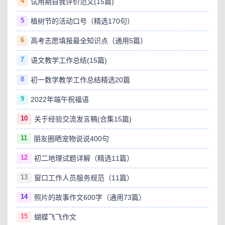
4
试用期自我评价范文(15篇)
5
植树节的活动口号（精选170句）
6
高考志愿填报最全知识点（通用5篇）
7
语文教学工作总结(15篇)
8
初一数学教学工作总结精选20篇
9
2022年端午祝福语
10
关于经验交流发言稿(合集15篇)
11
朋友圈晒宠物说说400句
12
初二地理试题详解（精选11篇）
13
窗口工作人员服务规范（11篇）
14
照片的故事作文600字（通用73篇）
15
蝴蝶飞飞作文