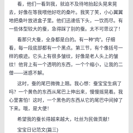
看，他们一看到我，就迫不及待地抬起头晃来晃
去，好像在等我喂他好吃的桑叶。我笑了笑，小心翼翼
地把桑叶放进盒子里。他们迅速低下头，一饮而尽。有
一些体型较大的蚕，急得踩了别的蚕。太不可思议了！
看那只大蚕，全身都是白的。有一种“肉”。仔细
看，每一段底部都有一个黑点。第三节，有个像括号一
样的痕迹。它头上有很多皱纹，好像是老人头上的皱
纹！他背上有一个透明的东西，一个个缩小，让我的二
僧——迷惑不解。
这时，蚕的尾巴微微上翘。我心想：蚕宝宝生病了
吗？一个黄色的东西从尾巴上伸出来，慢慢摇晃着。我
心里害怕！这时，一个黑色的东西从它的尾巴中间掉了
下来。哦，是大便！
希望我的蚕长得越来越大，吐丝为民做贡献！
宝宝日记范文(篇三)