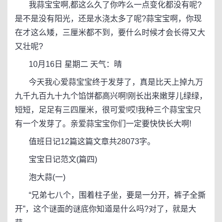
我蒜宝宝啊,都这么久了你咋么一点变化都没有呢?
是不是没有阳光，还是水浇太多了呢?蒜宝宝啊，你现
在才这么矮，三厘米都不到，要什么时候才会长得又大
又壮呢?
10月16日 星期二 天气：晴
今天我心爱蒜宝宝终于发芽了，真是比天上掉九万
九千九百九十九个馅饼都高兴啊!刚长出来嫩芽儿绿绿，
短短，足足有三四厘米，很可爱!哎!我种三个蒜宝宝只
有一个发芽了。亲爱蒜宝宝你们一定要快快长大啊!
值班日记12篇这篇文章共28073字。
宝宝日记范文(篇四)
泡大蒜(一)
“兄弟七八个，围着柱子坐，要是一分开，裤子全撕
开”，这个谜面的谜底你知道是什么吗?对了，就是大