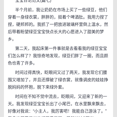
宝宝日记范文(篇七)
半个月前，我让奶奶在市场上买了一些绿豆，他们
穿着一身绿衣裳，胖胖的，挺着个啤酒肚。我用力捏了
捏，硬邦邦的。我抓了一把放进玻璃杯里倒上温水，然
后带着盼望绿豆宝宝快点长大的心愿进入了甜美的梦
乡。
第二天，我起床第一件事就是去看看我的绿豆宝宝
们怎么样了？我惊奇地发现，绿豆们胖了一圈，而且颜
色也青了许多。
时间过得真快，眨眼间又过了两天，我发现它们腰
围又增加了，并且还撑破了绿衣裳，就像调皮的娃娃挣
脱妈妈的怀抱，脱下来绿外套。
时间在不知不觉中流去，眨眼间，又迎来了新的一
天。我发现绿豆宝宝长出了小尾巴，在水里飘来飘去，
好像对我说：“小主人，我厉害吧！我能自己游泳了。”