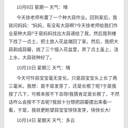
10月8日 星期一 天气：晴
今天徐老师布置了一个种大蒜作业。回到家后，我
就问妈妈：“妈妈，有没有大蒜啊?今天徐老师给我们作
业是种大蒜!”于是妈妈找出大蒜递给了我，然后我到楼
下找了一点土，把土放入花盆端回了家。然后，我把大
蒜剥成蒜瓣，挑了三个插入花盆里，弄了点土盖上，浇
上水，大蒜就种好了。
10月10日 星期三 天气：晴
今天可怜蒜宝宝毫无变化，只是蒜宝宝头上长了两
三毫米。我想：是不是发芽了，还是长根了呢?于是我
按了几下，可根本按不下去呀!我猜肯定是长根了，不然
话咋么会按不下去呢?我就十分想把蒜瓣拔出来看一
看，于是，我就更盼望蒜宝宝快快发芽，快快长大!
10月14日 星期天 天气：多云