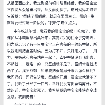
从蛹里面出来，我走到桌前顿时瞠目结舌，我的蚕宝宝
不仅没从蚕蛹里出来，丝反而更多了。这时妈妈走过来
告诉我：“蚕结了蚕蛹后，就是在里面生长，蚕的一生
就是要经过这一阶段的。”我听了连忙点头。
中午吃过午饭，我看我的蚕宝宝的桑叶吃完了，我
连忙从冰箱里拿出桑叶来，高高兴兴的往桌子旁走去，
因为我忘记了有一只蚕宝宝正在盒盖的一端结蚕蛹，所
以我刚刚把盒盖时候，因为打不开，只好用力了，一用
力，蚕蛹就和盒盖粘在一起了，幸好蚕蛹没有飞出去，
不然就……我唯一的一只蚕蛹就不见了，蚕蛹肯定就成
两半了。我突然想：如果我把蚕蛹剪开来会怎么样呢？
我问妈妈，妈妈告诉我，蚕蛹剪开后，蚕宝宝就活不了
了。我听了长舒了一口气，幸好我没有把蚕蛹剪开，不
然的话，蚕宝宝就死了。我希望我的蚕宝宝能快点变成
蚕蛾，我期待着！