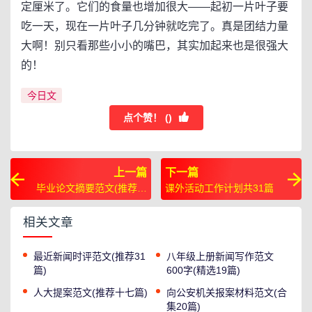
定厘米了。它们的食量也增加很大——起初一片叶子要
吃一天，现在一片叶子几分钟就吃完了。真是团结力量
大啊！别只看那些小小的嘴巴，其实加起来也是很强大
的！
今日文
点个赞！ (
)
上一篇
下一篇
毕业论文摘要范文(推荐十
课外活动工作计划共31篇
八篇)
相关文章
最近新闻时评范文(推荐31
八年级上册新闻写作范文
篇)
600字(精选19篇)
人大提案范文(推荐十七篇)
向公安机关报案材料范文(合
集20篇)