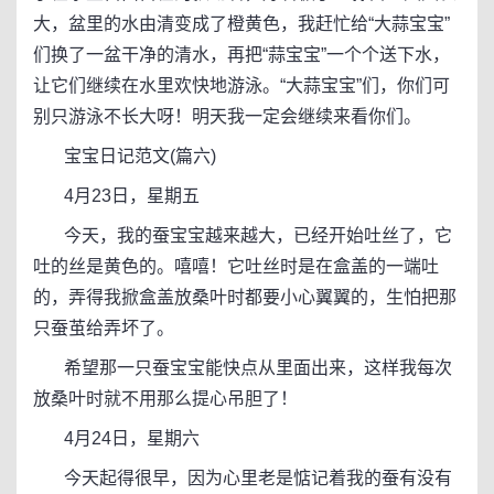
大，盆里的水由清变成了橙黄色，我赶忙给“大蒜宝宝”
们换了一盆干净的清水，再把“蒜宝宝”一个个送下水，
让它们继续在水里欢快地游泳。“大蒜宝宝”们，你们可
别只游泳不长大呀！明天我一定会继续来看你们。
宝宝日记范文(篇六)
4月23日，星期五
今天，我的蚕宝宝越来越大，已经开始吐丝了，它
吐的丝是黄色的。嘻嘻！它吐丝时是在盒盖的一端吐
的，弄得我掀盒盖放桑叶时都要小心翼翼的，生怕把那
只蚕茧给弄坏了。
希望那一只蚕宝宝能快点从里面出来，这样我每次
放桑叶时就不用那么提心吊胆了！
4月24日，星期六
今天起得很早，因为心里老是惦记着我的蚕有没有