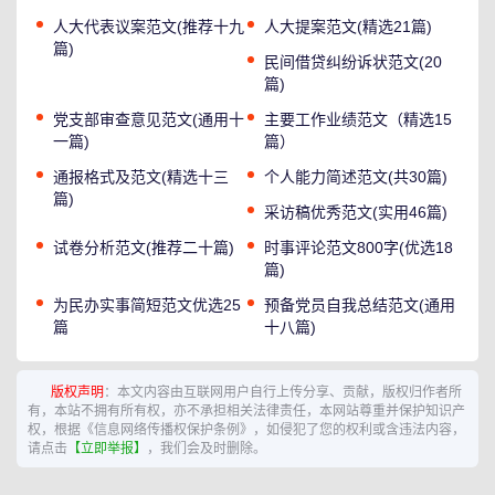
人大代表议案范文(推荐十九
人大提案范文(精选21篇)
篇)
民间借贷纠纷诉状范文(20
篇)
党支部审查意见范文(通用十
主要工作业绩范文（精选15
一篇)
篇）
通报格式及范文(精选十三
个人能力简述范文(共30篇)
篇)
采访稿优秀范文(实用46篇)
试卷分析范文(推荐二十篇)
时事评论范文800字(优选18
篇)
为民办实事简短范文优选25
预备党员自我总结范文(通用
篇
十八篇)
版权声明
：本文内容由互联网用户自行上传分享、贡献，版权归作者所
有，本站不拥有所有权，亦不承担相关法律责任，本网站尊重并保护知识产
权，根据《信息网络传播权保护条例》，如侵犯了您的权利或含违法内容，
请点击
【立即举报】
，我们会及时删除。