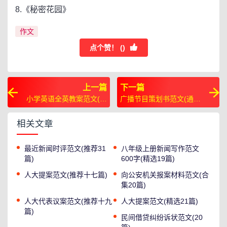
8.《秘密花园》
作文
点个赞！ (
)
上一篇
下一篇
小学英语全英教案范文(通
广播节目策划书范文(通用
用十七篇)
十四篇)
相关文章
最近新闻时评范文(推荐31
八年级上册新闻写作范文
篇)
600字(精选19篇)
人大提案范文(推荐十七篇)
向公安机关报案材料范文(合
集20篇)
人大代表议案范文(推荐十九
人大提案范文(精选21篇)
篇)
民间借贷纠纷诉状范文(20