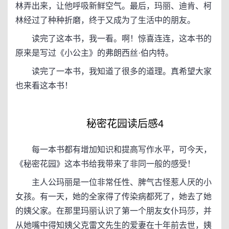
林弄出来，让他呼吸新鲜空气。最后，玛丽、迪肯、柯
林经过了种种折磨，终于又成为了生活中的朋友。
读完了这本书，我一看。啊！惊喜连连，这本书的
原来是写过《小公主》的弗朗西丝·伯内特。
读完了一本书，我知道了很多的道理。真希望大家
也来看这本书！
秘密花园读后感4
每一本书都有增加知识和提高写作水平，可今天，
《秘密花园》这本书给我带来了非同一般的感受！
主人公玛丽是一位非常任性、脾气古怪惹人厌的小
女孩。有一天，她的全家得了传染病都死了，她去了她
的姨父家。在那里玛丽认识了第一个朋友女仆玛莎，并
从她嘴中得知姨父克雷文先生的爱妻在十年前去世，姨