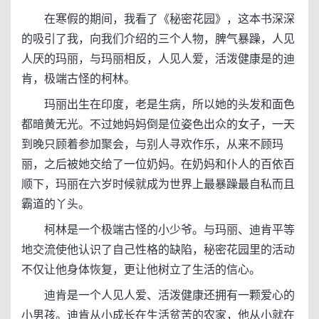
在寒假的期间，我看了《秘密花园》，这本书深深
的吸引了我，向我们介绍的三个人物，脾气暴躁，人见
人厌的玛丽，与玛丽相反，人见人爱，活泼健康是的迪
肯，极端古怪的柯林。
玛丽出生在印度，老是生病，所以她的头发和面色
都暗黄无光。不过她妈妈倒是位姿色出众的女子，一天
到晚只顾着参加聚会，与别人寻欢作乐，从来不顾玛
丽，之后被她交给了一位奶妈。在奶妈和仆人的百依百
顺下，玛丽在六岁时候就成为世界上最暴躁最自私而且
霸道的丫头。
柯林是一个极端古怪的小少爷。与玛丽、迪肯平等
地交流使他认识了自己性格的缺陷，秘密花园里的活动
不仅让他身体恢复，更让他树立了生活的信心。
迪肯是一个人见人爱、活泼健康还拥有一颗爱心的
小男孩。迪肯从小成长在生活贫苦的农家，他从小就在