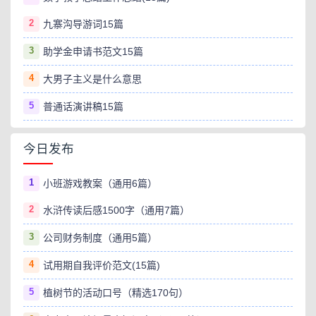
2
九寨沟导游词15篇
3
助学金申请书范文15篇
4
大男子主义是什么意思
5
普通话演讲稿15篇
今日发布
1
小班游戏教案（通用6篇）
2
水浒传读后感1500字（通用7篇）
3
公司财务制度（通用5篇）
4
试用期自我评价范文(15篇)
5
植树节的活动口号（精选170句）