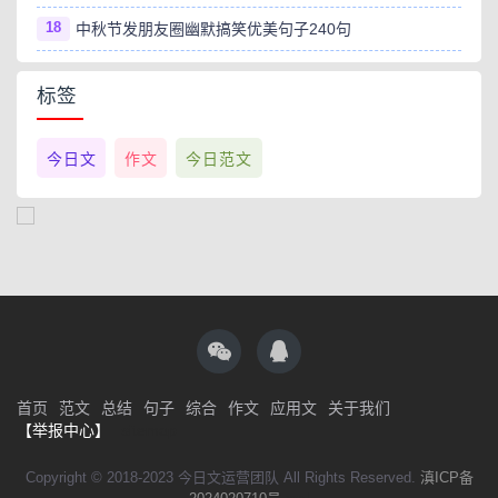
18
中秋节发朋友圈幽默搞笑优美句子240句
标签
今日文
作文
今日范文
首页
范文
总结
句子
综合
作文
应用文
关于我们
【举报中心】
sitemap
Copyright © 2018-2023 今日文运营团队 All Rights Reserved.
滇ICP备