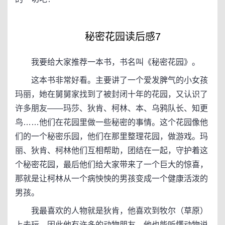
秘密花园读后感7
我要给大家推荐一本书，书名叫《秘密花园》。
这本书非常好看。主要讲了一个爱发脾气的小女孩
玛丽，她在舅舅家找到了被封闭十年的花园，又认识了
许多朋友——玛莎、狄肯、柯林、本、乌鸦队长、知更
鸟……他们在花园里做一些秘密的事情。这个花园像他
们的一个秘密乐园，他们在那里整理花园，做游戏。玛
丽、狄肯、柯林他们互相帮助，团结在一起，守护着这
个秘密花园，最后他们给大家带来了一个巨大的惊喜，
那就是让柯林从一个病怏怏的男孩变成一个健康活泼的
男孩。
我最喜欢的人物就是狄肯，他喜欢到牧尔（草原）
上去玩，因此他有许多的动物朋友，他也能听懂动物说