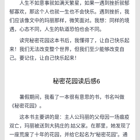
人生不如意事就如满天繁星，如果一遇到挫折就郁
郁寡欢，那这个人也就一生也不会快乐。遇到挫折，我
们应该像文中的玛丽那样，微笑面对。我想：同样的境
遇，心态不同，人生的轨道恐怕也会不同。
读完秘密花园这本书后，我懂得了，让自己快乐起
来！我们无法改变整个世界，但我们至少能够改变自
己。要记住，让自己快乐起来！
秘密花园读后感6
暑假期间，我看了一本很有意思的书，书名叫做
《秘密花园》。
这本书主要讲的是：主人公玛丽的父母因一场瘟疫
双亡，玛丽被送到大鸫庄的.姑父家。在那里，她发现了
一座荒废了十年的花园，并给它起名为“秘密花园”。通