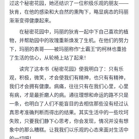
过这个秘密花园，她还结识了一位积极乐观的朋友——
狄肯，在他的感染和大自然的熏陶下，略显病态的玛丽
渐渐变得健康起来。
在秘密花园中，玛丽的狄肯一起中下自己喜欢的植
物，并帮助园中的玫瑰重新焕发了生机。在他们的努力
下，玛丽的表哥——被玛丽称作“土霸王”的柯林也重拾
了生活的信心，从轮椅上站了起来！
读完了这本书《秘密花园》使我明白了：只有乐
观，积极，微笑，才会使我们有精神，也只有有精神，
我们才会拥有健康。病痛，往往只有在我们心里，心里
有病，才是最折磨人的病。通往理想和命运的路不只是
一条，也明白了人们不能盲目的去相信那些没有经过认
真思考准确判断而得出的结果。其实生活中的一些坎坷
失败，只要我们静下心思考，你会发现，情况并没有想
象中的那么糟糕。让我我们以乐观的心态来面对生活中
的一切吧！