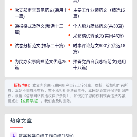
篇)
党支部审查意见范文(通用十
主要工作业绩范文（精选15
一篇)
篇）
通报格式及范文(精选十三
个人能力简述范文(共30篇)
篇)
采访稿优秀范文(实用46篇)
试卷分析范文(推荐二十篇)
时事评论范文800字(优选18
篇)
为民办实事简短范文优选25
预备党员自我总结范文(通用
篇
十八篇)
版权声明
：本文内容由互联网用户自行上传分享、贡献，版权归作者所
有，本站不拥有所有权，亦不承担相关法律责任，本网站尊重并保护知识产
权，根据《信息网络传播权保护条例》，如侵犯了您的权利或含违法内容，
请点击
【立即举报】
，我们会及时删除。
热度文章
1
数学教学总结工作总结(15篇)