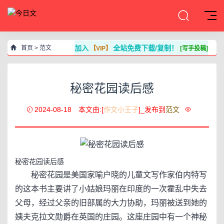
加入
全站免费下载/复制！
首页
>
范文
【VIP】
[写手投稿]
秘密花园读后感
2024-08-18
本文由:[
作文小王子
]_发布到
范文
秘密花园读后感
秘密花园是美国家喻户晓的儿童文写作家伯内特写
的这本书主要讲了小姑娘玛丽在印度的一次霍乱中失去
父母，经过父亲的旧部属的大力协助，玛丽被送到她的
姨夫克拉文勋爵在英国的庄园。这座庄园中有一个神秘