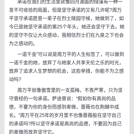
承诺在我们的生活里就像四月湖面的绿藻有一种一
发不可收拾的局面，但是坚守承诺的又有几许呢?周万
平坚守承诺愿意一辈子在烈士陵园守候，她做到了，如
今已是她坚守承诺的第25个年头，她还会坚守下去。她
的坚守不仅让大众感动，我相信烈士们在九泉之下也会
为之感动的。
一诺千金”可以说是周万平的人生标签了，可以做到
一诺千金的她，放弃了与她家人共享天伦之乐的时光，
放弃了追求人生梦想的机会，这些举措，你能不为之感
动吗?
周万平就像傲雪里的一支孤梅，不畏严寒，只为坚
守曾经的一句承诺。萨迪曾说：“假如你有高尚的品
德，不要为你的身份而感到卑微，蔷薇也在荆棘中成
长。”周万平在25年的岁月里不也像蔷薇般在坚守自己
的承诺吗?所以坚守承诺是高尚的品德，不要因为自己
的卑微而放弃坚守它。