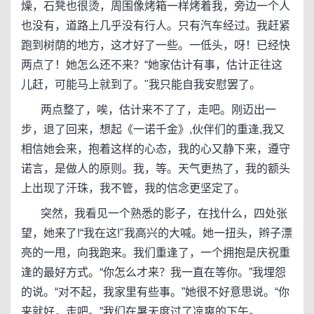
燥，石凳也很烫，周围像烤箱一样烤着我，旁边一个人
也没有，道路上几乎没有行人。只有汽车经过。我赶紧
跑到树荫的地方，这才好了一些。一低头，呀！已经快
两点了！她怎么还不来？“她家估计有事，估计正往这
儿赶，可能马上就到了。"我只能自我安慰罢了。
两点整了，唉，估计来不了了，走吧。刚迈出一
步，退了回来，想起《一诺千金》,伙伴们的重逢,我又
相信她会来，抱着这样的心态，我的心又静下来，遵守
诺言，是做人的原则。我，等。天气更热了，我的额头
上出现了汗珠，我不管，我的信念更坚定了。
突然，我看见一个熟悉的影子，在找什么，四处张
望，她来了!“我在这!"我高兴的大喊。她一扭头，辫子漂
亮的一甩，向我跑来。我们重逢了，一个拥抱是庆祝重
逢的最好方式。“你怎么才来？我一直在等你。”我埋怨
的说。“对不起，我家里有些事。”她很不好意思说。“你
来就好，走吧。”我们在暑天度过了凉爽的下午。