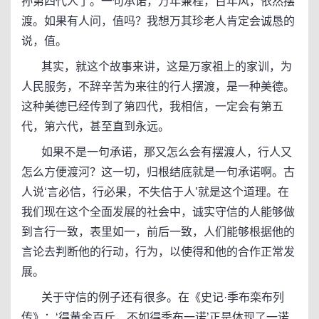
孙第四代人了。一句承诺，万年兼程，百年风，依然摆
渡。如果有人问，值吗？我想万其珍老人肯定会诚恳的
说，值。
其实，就这个故事来讲，这是万家祖上的家训，为
人民服务，不辞辛苦为来往的行人摆渡，是一种美德。
这种美德已经传到了第四代，我相信，一定会有第五
代，第六代，甚至直到永远。
如果不是一句承诺，那又怎么会有摆渡人，行人又
怎么方便渡河？这一切，归根结底就是一句承诺啊。古
人说‘言必信，行必果，不失信于人’就是这个道理。在
我们现在这个全面发展的社会中，诚实守信的人能够做
到言行一致，表里如一，前后一致，人们能够根据他的
言论去判断他的行动，行为，以使得和他的合作正常发
展。
关于守信的例子还有很多。在《史记·季布栾布列
传》：‘得黄金百斤，不如得季布一诺’正是体现了一诺