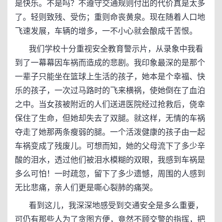
是快乐。不是吗？不遵守交通规则付出的代价真是太多
了。轻则致残、受伤；重则命丧黄泉。现在随着人口地
飞速发展，车辆的增多，一不小心就会酿成千苦恨。
我们学校十分重视安全教育警示片，从录象中我看
到了一幕幕因车祸而造成的悲剧。我印象最深的是那个
一辈子只能坐在篮球上生活的孩子，她本是个幸福、快
乐的孩子，一次过马路时的飞来横祸，使她倒在了血泊
之中。当女孩被附近的人们送进医院经过抢救后，侥幸
保住了生命，但她却失去了双腿。就这样，无情的车祸
夺走了她那两条瘦弱的腿。一个活泼健康的孩子由一起
车祸变成了残废儿。可想而知，她的父母流下了多少辛
酸的泪水，透过他们被泪水模糊的双眼，我感到车祸是
多么可怕！一时疏忽，留下了多少遗憾，周围的人感到
无比悲痛，亲人们更是嘶心裂肺的痛哭。
看到这儿，我深深地感受到交通安全是多么重要，
可仍有那些人为了贪图方便，竟然不顾交警的指挥，把