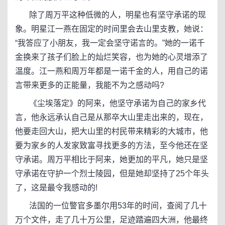
除了周万平这种低微的人，明星也有坚守承诺的现
象。明星江一燕在固定的时间里会去山里支教，她说：
“我答应了小朋友，我一定会坚守诺言的。”她的一诺千
金换来了孩子们脸上的灿烂笑容，也为她的心灵增添了
温度。江一燕和周万年都是一诺千金的人，用自己的诺
言带来更多的正能量，我能不为之感动吗?
《尘埃落定》的阿来，他坚守承诺为自己的家乡代
言，他永远承认自己是从那卒大山里走出来的，现在，
他要走回大山，把大山里的村民带来精彩的大城市，他
要为家乡的人发家致富寻找更多的方法，至今他还在坚
守承诺。周万平相比于阿来，她更加的平凡，她只是坚
守承诺在守护一个烈士陵园，但是她却坚持了25个年头
了，这是最令我感动的!
法国的一位警官多墨尔用53年的时间，查阅了几十
万个文件，走了几十万公里，足迹踏遍四大洲，他最终