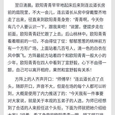
翌日清晨。欧阳青青早早地起床后来到连云道长房
前的庭院里，不大一会儿，连云道长从房中穿戴整齐地
走了出来，径直来到欧阳青青身旁：“青青啊，今天你
有几个人要认识一下，跟我来吧！”说罢，便提步走在
前面，欧阳青青赶忙跟了上去。后山桃林中。欧阳青青
看着眼前的一切，不由得怔了怔：郁郁葱葱的桃林前方
有一个方形广场，上面站着几百号人，清一色的白衣在
风中飘飞。方阵最前方站着四个和欧阳青青一般大小的
少年，欧阳青青在四人中看到了宣舒毅，心下不由得一
颤，自己可以离开相府，果然和宣舒毅有关系！
方阵上的人齐声开口：“师傅早！”连云道长点了点
头，随即开口，声音不大，但是在场的每个人都可以听
到，大概是使用了内力推送了的：“今天我有一件事要
对大家说，就是关于本观的五弟子的人选，为师已经想
到了合适的人来担任这个头衔，下面为师就把她介绍给