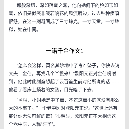
那般深切，深如落雪之渊，他向她俯下的脸如玉如
雪，依旧是似笑非笑若噙花的风流唇边，过去种种痴嗔
恨怨，在这一刻凝固成了三寸眸光，一寸天堂，一寸地
狱，她在中间。
一诺千金作文1
“怎么会这样，莫名其妙地中了毒？坠子，你快去请
大夫！金伯，再找几个丫鬟来！”欧阳元正对金伯吩咐
到，他此时此刻竟想起了云百笙生前对他所说的话……
他看了看床上躺着的女孩，目光暗了下去。
”丞相，小姐她是中了毒，不过这毒小的就没有那么
大的本事了。”一个老中医对欧阳元正说。”这世上还有
能让你无法可解的毒？”很明显，欧阳元正不大相信这
个老中医，人称“医圣”。