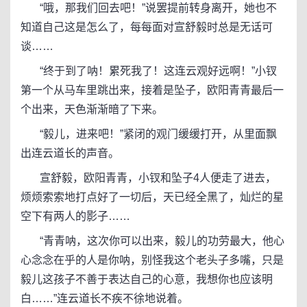
“哦，那我们回去吧！”说罢提前转身离开，她也不
知道自己这是怎么了，每每面对宣舒毅时总是无话可
谈……
“终于到了呐！累死我了！这连云观好远啊！”小钗
第一个从马车里跳出来，接着是坠子，欧阳青青最后一
个出来，天色渐渐暗了下来。
“毅儿，进来吧！”紧闭的观门缓缓打开，从里面飘
出连云道长的声音。
宣舒毅，欧阳青青，小钗和坠子4人便走了进去，
烦烦索索地打点好了一切后，天已经全黑了，灿烂的星
空下有两人的影子……
“青青呐，这次你可以出来，毅儿的功劳最大，他心
心念念在乎的人是你呐，别怪我这个老头子多嘴，只是
毅儿这孩子不善于表达自己的心意，我想你也应该明
白……”连云道长不疾不徐地说着。