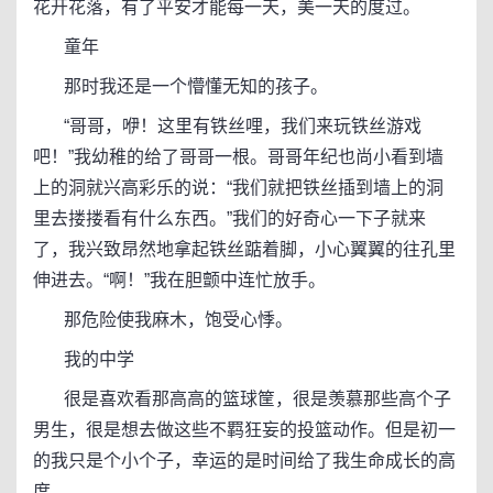
花开花落，有了平安才能每一天，美一天的度过。
童年
那时我还是一个懵懂无知的孩子。
“哥哥，咿！这里有铁丝哩，我们来玩铁丝游戏
吧！”我幼稚的给了哥哥一根。哥哥年纪也尚小看到墙
上的洞就兴高彩乐的说：“我们就把铁丝插到墙上的洞
里去搂搂看有什么东西。”我们的好奇心一下子就来
了，我兴致昂然地拿起铁丝踮着脚，小心翼翼的往孔里
伸进去。“啊！”我在胆颤中连忙放手。
那危险使我麻木，饱受心悸。
我的中学
很是喜欢看那高高的篮球筐，很是羡慕那些高个子
男生，很是想去做这些不羁狂妄的投篮动作。但是初一
的我只是个小个子，幸运的是时间给了我生命成长的高
度。