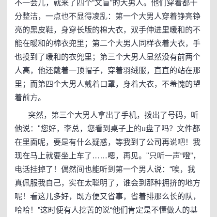
不一会儿，就来了四个“文盲”的大男人。他们穿着都十
分整洁，一点也不显得凌乱：第一个大男人穿着铮亮铮
亮的黑皮鞋，身穿长版的棉大衣，双手伸进里暖和的不
能在暖和的棉衣兜里；第二个大男人同样衣着大衣，手
也投到了暖和的衣兜里；第三个大男人显然没有前两个
人高，他还戴着一顶帽子，穿着羽绒服，直直的站在那
里；而第四个大男人戴着口罩，身着大衣，不羞愧的望
着前方。
突然，第三个大男人拿出了手机，拨出了号码，听
他说："您好，李总，您看到桌子上的u盘了吗？文件都
在里面呢，要是有什么疑惑，等我到了公司再说吧！我
现在马上就要坐上车了……嗯，再见。"只听一声“噔”，
电话挂掉了！偶然间也能听到第一个男人说：“唉，我
真佩服我自己，实在太聪明了，谁会到那种拥挤的地方
呢！看这儿多好，既方便又省事，省着排那么长的队，
哈哈！”这时便有人挖苦的说“他们肯定是不懂做人的基