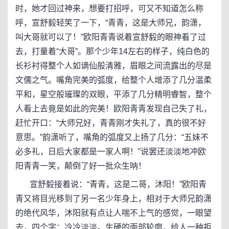
时，她才回过神来，想要打招呼，可又不知道怎么称
呼，宣舒毅轻笑了一下，“青青，这是大师兄，韵潇，
叫大哥就可以了！”欧阳青青说着宣舒毅的眼神看了过
去，打量着“大哥”。那个少年14左右的样子，纯白色的
长衫衬得整个人如谪仙般清雅，眉眼之间流露出的尽是
文儒之气。嘴角完美的弧度，给整个人增添了几分温柔
平和，星空般璀璨的双眼，平添了几分精明睿智，整个
人看上去竟是如此的完美！欧阳青青发现自己失了礼，
赶忙开口：“大师兄好，青青刚才失礼了，真的很不好
意思。”韵潇听了，嘴角的弧度又上扬了几分：“五妹不
必多礼，日后大家都是一家人啊！”说罢还淡淡地冲欧
阳青青一笑，颠倒了好一批众生呐！
宣舒毅接着说：“青青，这是二哥，沐阳！”欧阳青
青又将目光移到了另一名少年身上，相对于大师兄韵潇
的绝代风华，沐阳就有点让人喘不上气的感觉，一眼望
去，四个字：冷冷淡淡。生硬的面部轮廓，给人一种拒