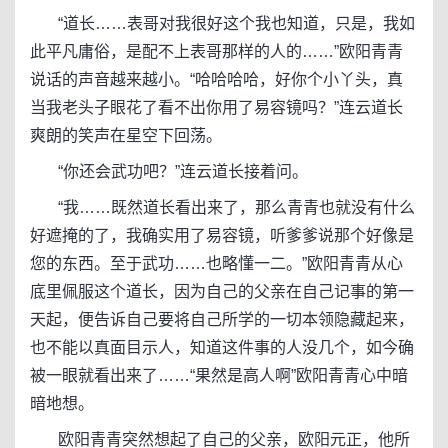
“道长……表哥对我很好这个我也知道，只是，我如
此平凡庸俗，是配不上表哥那样的人的……”欧阳青青
说话的声音越来越小。“哈哈哈哈，好你个小丫头，真
当我老头子眼花了看不出你用了易容镜吗？”连云道长
爽朗的笑声在星空下回荡。
“你还会武功吧？”连云道长接着问。
“我……既然道长看出来了，那么青青也就没有什么
好遮掩的了，我确实用了易容镜，听爹爹说那个好像是
您的东西。至于武功……也略懂一二。”欧阳青青从心
底里佩服这个道长，因为自己的父亲在自己记事的第一
天起，便告诉自己要将自己所学的一切本领隐藏起来，
也不能以真面目示人，知道这件事的人没几个，如今确
被一眼就看出来了……“果然是高人啊”欧阳青青心中暗
暗地想。
欧阳青青突然想起了自己的父亲，欧阳元正，他所