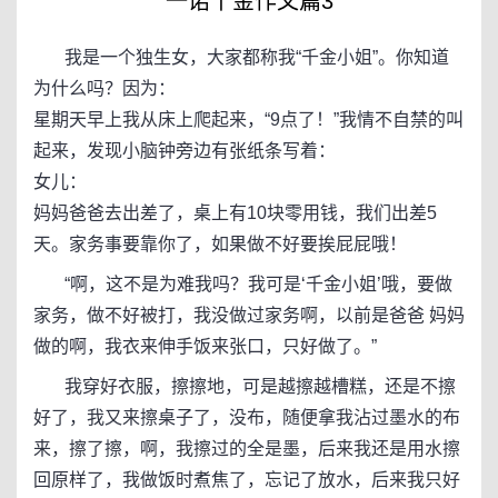
一诺千金作文篇3
我是一个独生女，大家都称我“千金小姐”。你知道
为什么吗？因为：
星期天早上我从床上爬起来，“9点了！”我情不自禁的叫
起来，发现小脑钟旁边有张纸条写着：
女儿：
妈妈爸爸去出差了，桌上有10块零用钱，我们出差5
天。家务事要靠你了，如果做不好要挨屁屁哦！
“啊，这不是为难我吗？我可是‘千金小姐’哦，要做
家务，做不好被打，我没做过家务啊，以前是爸爸 妈妈
做的啊，我衣来伸手饭来张口，只好做了。”
我穿好衣服，擦擦地，可是越擦越槽糕，还是不擦
好了，我又来擦桌子了，没布，随便拿我沾过墨水的布
来，擦了擦，啊，我擦过的全是墨，后来我还是用水擦
回原样了，我做饭时煮焦了，忘记了放水，后来我只好