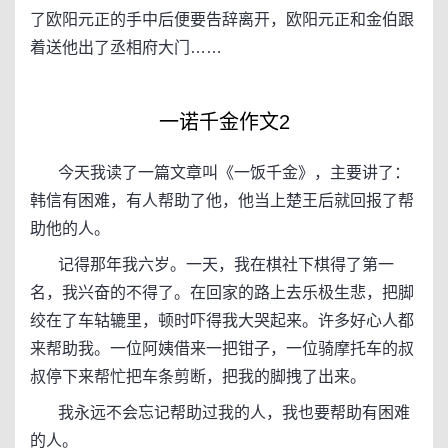
了欧阳元正的手中后便要告辞离开，欧阳元正和金伯跟
着送他出了丞相府大门……
一诺千金作文2
今天我读了一篇文章叫《一饭千金》，主要讲了：
韩信有困难，有人帮助了他，他当上楚王后就回报了帮
助他的人。
记得那年我六岁。一天，我在棋社下棋得了第一
名，我兴奋的不得了。在回家的路上去乐极生悲，把脚
绞在了车轱辘里，顿时吓得我大哭起来。许多好心人都
来帮助我。一位阿姨借来一把钳子，一位骑摩托车的叔
叔停下来帮忙把车条剪断，把我的脚拽了出来。
我永远不会忘记帮助过我的人，我也要帮助有困难
的人。