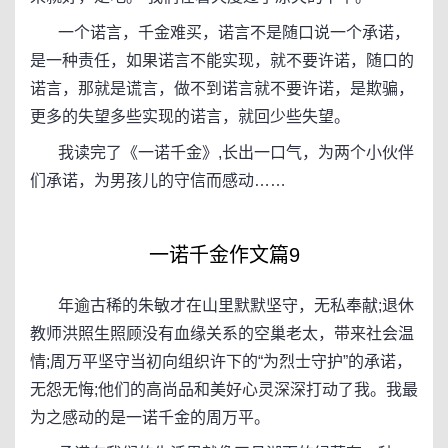
一个诺言，千金难买，诺言不是随口说一个承诺，
是一种责任，如果诺言不能实现，就不要许诺，随口的
诺言，那就是谎言，做不到诺言就不要许诺，是欺骗，
更多的失望多些实现的诺言，就回少些失望。
我读完了《一诺千金》,长出一口气，为两个小伙伴
们承诺，为男孩儿的守信而感动……
一诺千金作文篇9
年逾古稀的朱敏才在山里默默坚守，无私奉献;退休
教师洪照生照顾没有血缘关系的空巢老太，带来社会温
情;周万平坚守当初向组织许下的“为烈士守护”的承诺，
无怨无悔;他们的高尚品和美好心灵深深打动了我。我最
为之感动的是一诺千金的周万平。