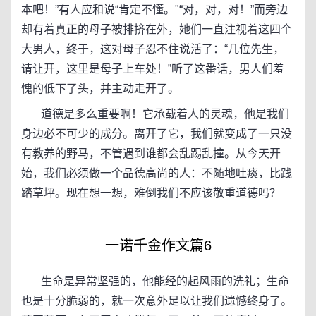
本吧！”有人应和说“肯定不懂。"“对，对，对！”而旁边
却有着真正的母子被排挤在外，她们一直注视着这四个
大男人，终于，这对母子忍不住说活了：“几位先生，
请让开，这里是母子上车处！”听了这番话，男人们羞
愧的低下了头，并主动走开了。
道德是多么重要啊！它承载着人的灵魂，他是我们
身边必不可少的成分。离开了它，我们就变成了一只没
有教养的野马，不管遇到谁都会乱踢乱撞。从今天开
始，我们必须做一个品德高尚的人：不随地吐痰，比践
踏草坪。现在想一想，难倒我们不应该敬重道德吗？
一诺千金作文篇6
生命是异常坚强的，他能经的起风雨的洗礼；生命
也是十分脆弱的，就一次意外足以让我们遗憾终身了。