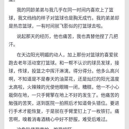
我的同龄弟弟与我几乎在同一时间内喜欢上了篮
球，我文绉绉的样子对篮球也是胸无成竹。我的弟弟却
是热恋篮球，一有时间就飞影似的打篮球去啦。
说起那天的经历，他也痛苦，我也真替他捏了几把
汗。
在天边阳光明媚的动人，加上那份对篮球的喜爱就
跑去老年活动室打篮球。和一帮不认识的球员发球，接
球，传球，投篮之中挥汗淋漓，得分得分。他多么高兴
啊，不知道是不是春天的油菜花，还是灿烂的阳光温度
太高啦，火辣辣的光使他眼睛一闭，糟糕，他一不小心
栽倒在地，一只手臂擎在地上不好的发生了。他痛苦的
勉强的苦笑，送到医院一拍照后才知道骨头错位。要进
行手术才能恢复，于是就在手臂里钉上了一枚铁钉。痛
苦啊，嗅着消毒酒精心中好不舒服，难受后难过。