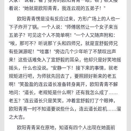
大家！”说着，看了身旁的欧阳青青一眼，顿了顿又接
着说：“她就是欧阳青青，我连云观的五弟子！”
欧阳青青愣是没有反应过来，方形广场上的人也一
下子炸开了锅。一个人说：“师傅居然让一个女子来当
五弟子？可见这个人不简单啊！”一个人又随声附和：
“唉，那可不？听说那丫头和四师兄，就是宣舒毅师兄
有些渊源呢！”“哇塞！”旁边几个少年听了不禁叹出声
来！这些话难免入了宣舒毅的耳朵，他却只是好笑地摇
摇头，什么也没说。“安静一下！接下来的事情，就老
规矩进行吧，为师就先回去了，要照顾好新来的老五
啊！”笑盈盈的连云道长准备转身离开，欧阳青青不解
地问：“道长，老规矩是什么啊？还有我怎么成了……
老五？”连云道长只是笑笑，冲着宣舒毅打了个眼神，
欧阳青青一时不知道要说些什么，连云道长趁机……溜
之大吉。
欧阳青青呆在原地，知道有四个人出现在她面前