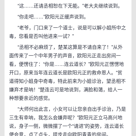
“这……还请丞相恕在下无能。”老大夫继续说到。
“你走吧……”欧阳元正缓声说到。
“老爷，门口来了一个道士，说是可以解小姐所中之
毒，您看是否叫他进来一试？”
“丞相不必麻烦了，楚某这算是不请自来了！”从外
面传来了一个中年男子的声音，欧阳元正走出房间一
看，便愣住了：“你是……连云道长？”欧阳元正愣愣地
开口，原来当年连云道长是欧阳元正的救命恩人。“贫
道得知小姐身中奇毒，特此前来为小姐诊治，望丞相不
嫌弃才是呐！”楚连云可是地说到，满脸和蔼，给人一
种想要亲近的感觉。
“大师何出此言，小女可以让您亲自出手诊治，乃是
三生有幸呐，我怎么会嫌弃呢？”欧阳元正立马高兴地
说，身子一侧，微微摆了一个“请进”的姿势，连云道长
便会意，点了点头，提步走向欧阳青青的房间。