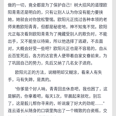
做的一切，竟全都是为了保护自己！树大招风的道理欧
阳青青还是明白的，只有让别人认为你没有能力要挟
她，她就会对你放松警惕。欧阳元正找过各种本领的老
师来教欧阳青青，但都是秘密地，神不知鬼不觉。欧阳
元正每次看到欧阳青青为了掩藏受别人的欺负时，不能
出手，又不能坐以待毙，所以他选择了逃避，不去面
对，大概会好受一些吧？欧阳元正也是不容易的，自从
云百笙死后，各方的达官贵人便带着自家女眷前来，为
了巩固自己的势力，先后又纳了几名女子进府。
欧阳元正的方法，说精明却又糊涂，看来人有失
手，马有失蹄，是真的。
“你爹是个好人呐，青青回去休息吧，我也困了，这
是解药，你拿着吧，每天1次，早晨起来就吃，别忘
了，这是毅儿帮你寻来的，听说废了好大的劲呢……”
连云道长从随身的口袋里掏出了一个精致的白瓷瓶，交