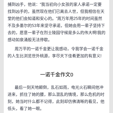
捕到凶手，他说：“我当初向小女孩的家人承诺一定要
找到凶手的，虽然现在他们已离去人世，但我相信在天
堂的他们会知道和安心的。”周万年用25年的时间虽然
不及多墨尔的53年来坚守承诺，但她会用一辈子坚持下
去的，愿意一辈子在烈士陵园守候是多么的伟大啊!我的
感动如泉涌般无法停歇。
周万平的一诺千金更让我感动，令我学会一诺千金
的人生比浏览世外桃源，享尽天下佳肴更加的有意义!
一诺千金作文0
最后一刻天地颠倒，乱石如雨，电光火石瞬间他冲
进来，抓住了她的腰，那么混乱的情境，那么危机的时
刻，她当时什么都不记得，此刻却仿佛清晰的看见，他
低头，看了她一眼。