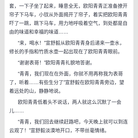
套，一下子坐了起来，睡意全无，欧阳青青正准备撩开
帘子下马车，小钗从外面揭开了帘子，着实把欧阳青青
吓了一跳，跳下马车，用力地呼吸着空气，到处都是自
由的味道和幸福的味道……
“来，喝水！”宣舒毅从欧阳青青身后递来一壶水，
修长的手指和竹质水壶一起出现在了欧阳青青眼前。
“谢谢表哥！”欧阳青青礼貌地答谢。
“青青，我们现在在外面，你就不用再称我为表哥
了，听着……有些生分了”宣舒毅在欧阳青青旁边，望
着远处的山，静静地说。
欧阳青青低着头不说话，两人就这么沉默了一会
儿……
“青青，我们回去继续赶路吧，今天晚上就可以到连
云观了！”宣舒毅淡漠地开口，不带丝毫情绪。