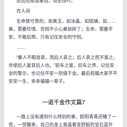
这危险使我害怕，饱受惊吓。
在人间
生命使可贵的，如美玉，如冰晶，如琉璃，如……
美，需要珍惜，否则不小心美就碎了；生命，需要平
安，不敢后想，只有记住安全的守则。
……
“秦人不暇自哀，而后人哀之；后人哀之而不鉴之，
亦使后人复哀后人也。”前车之鉴，后车之师，记住安
全的警示，也记住平安一刻值千金。最后祝福大家平平
安安一生，幸幸福福一辈子。
一诺千金作文篇7
一路上没有遇到什么特别的事，欧阳青青还睡了一
觉，一觉醒来，自己的身上竟盖着宣舒毅的宝石蓝外