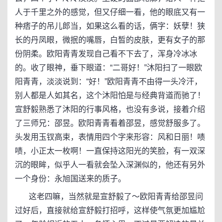
人于千里之外的感觉，但又仔细一看，他的眼底又有一
种痞子的吊儿郎当，如果这么看的话，俩字：妖孽！狭
长的丹凤眼，微抿的嘴唇，白皙的皮肤，更有女子的那
份阴柔。欧阳青青发现自己看不下去了，浑身冷冰冰
的。收了眼神，垂下眼道：“二哥好！”沐阳扫了一眼欧
阳青青，淡淡说到：“好！”欧阳青青不由得一头冷汗，
别人都是人如其名，这个沐阳怕是与经典背道而驰了！
宣舒毅熟悉了沐阳的行事风格，也没有多说，接着介绍
了三师兄：邵昱。欧阳青青看着邵昱，感觉舒服多了。
头发用玉钗高束，表情用四个字来形容：风和日丽！啧
啧，小正太一枚啊！一直保持这阳光的笑脸，有一双深
沉的眼眸，似乎人一看就会坠入深渊似的，他还有另外
一个身份：永旭国送来的质子。
这老四嘛，当然就是宣舒毅了～欧阳青青给邵昱问
过好后，直接就给宣舒毅打招呼，这样使气氛更加尴尬