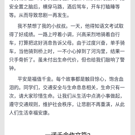
安全置之脑后，横穿马路，酒后驾车，开车打瞌睡等
等。从而导致悲剧一再发生。
我不禁想了我的小叔叔。一天，他得知语文考试取
得了好成绩。一路上哼着小调，兴高采烈地骑着自行
车，打算把这好消息告诉父母。由于过度兴奋，单手骑
车，当他骑到桥上时，一不小心掉到了河沟里，结果一
只手骨折了。虽未付出生命代价，但也给我们敲响了警
钟。
平安是福值千金。每个故事都是触目惊心，饱含血
泪的。同学们，交通安全与生命息息相关，生命只有一
次，请大家珍惜生命。让我们从生活中点滴小事做起，
遵守交通规则，维护社会秩序，让悲剧不再重演，从此
人们生活幸福安康。