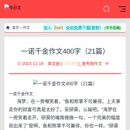
加入
全站免费下载/复制！
首页
>
作文
【VIP】
[写手投稿]
一诺千金作文400字（21篇）
2023-11-19
本文由:[
三好学生
]_发布到
作文
一诺千金作文
海梦，在一旁嘲笑着，“鱼和熊掌不可兼得，上天拿
走你的财富可真是太好了。安研葵，认输吧。“海梦在
一旁笑着走开，研葵的嘴角微微一勾，一个完美的幅度
就出来了”是啊，鱼和熊掌不可兼得，你也一样。“研葵