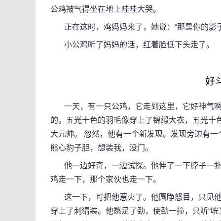
公鸡被气得坐在地上哇哇大哭。
正在这时，鸡妈妈来了，她说：“那是你的影子
小公鸡听了妈妈的话，红着脸低下头走了。
好
一天，有一只公鸡，它走到这里，它好神气啊
的。五光十色的羽毛像穿上了锦缎大衣，五光十
大元帅。 忽然，他有一个新发现。发现旁边有
熊心豹子胆，想装我，没门。
他一边好奇，一边试探。他伸了一下脖子一扑
鸡走一下，那个家伙也走一下。
这一下，可把他惹火了。他圆睁怒目，只见他
穿上了刺猬装。他憋足了劲，使劲一撞，只听“咣