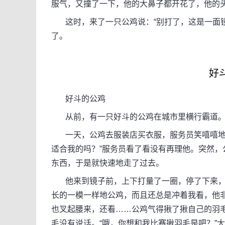
服气，又撞了一下，他的大鼻子都开花了，他的头
这时，来了一只公鸡说：“别打了，这是一面镜
了。
好
好斗的公鸡
从前，有一只好斗的公鸡在城市里横行霸道。整
一天，公鸡去服装店买衣服，服务员笑嘻嘻地迎
适合我的吗？”服务员看了看没有再理他。突然
东西，于是就快速地走了过去。
他来到镜子前，上下打量了一圈，停了下来，对
长的一模一样地公鸡，而且还总是冲着我看，他非常
也叉起腰来，还看……公鸡气得揪了揪自己的羽毛
毛没有说话。“哦，你想和我比赛揪羽毛是吧？”大