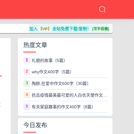
加入
全站免费下载/复制！
【VIP】
[写手投稿]
热度文章
1
礼貌的故事（5篇）
2
why作文400字（5篇）
3
陶醉,在爱中作文600字（30篇）
4
抗击疫情最美最可爱的人白衣天使作文800字（8篇）
过
5
有关家庭趣事的作文400字（8篇）
今日发布