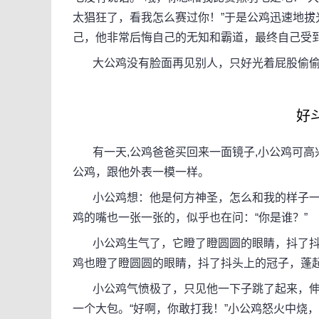
太猖狂了，看我怎么赛过你！”于是公鸡迅速地拔
己，他非常后悔自己的无知和霸道，最终自己受
大公鸡没有脸面再见别人，只好光着屁股偷偷
好
有一天,公鸡爸爸买回来一面镜子,小公鸡可高
公鸡，跟他外表一模一样。
小公鸡想：他是何方神圣，怎么和我的样子一模
鸡的嘴也一张一张的，似乎也在问：“你是谁？”
小公鸡生气了，它瞪了瞪圆圆的眼睛，抖了抖
鸡也瞪了瞪圆圆的眼睛，抖了抖头上的冠子，蓬
小公鸡气愤极了，只见他一下子跳了起来，伸出
一个大包。“好啊，你敢打我！”小公鸡怒火中烧