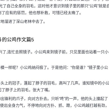
光了自己全身的羽毛，这时他才意识到镜子里的那只“公鸡”就是
到了应有的惩罚，他也想补救，可惜已经太晚了。
地溜进了深山老林中去了。
斗的公鸡作文篇5
兴了,连忙去照镜子。小公鸡来到镜子前，只见里面也站着一只小
一样呢？小公鸡纳闷极了。于是他问：“你是谁？”镜子里小公
头上的冠子，蓬起了脖子的羽毛，高叫了几声。谁知镜中的小
起了脖子上的羽毛，张大了嘴。
锋利的爪子，向对方扑去。只听“咚”的一声，他的头上撞起了
，使出全身力气，不停地向对方扑、抓、蹬，小公鸡越打越有劲，