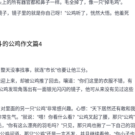
上的所有器官都和鼻子一样。毛全掉了，像一只“掉毛鸡”。
子，镜子里的就是你自己呀！”公鸡听了，恍然大悟。他羞死
斗的公鸡作文篇4
天没事找事，就连“市长”也要让他三分。
上来，却被公鸡推了回去。嚷道：“你们这里的衣服不错，有
，公鸡发现角落出有一面银光闪闪的镜子，他可从来没有见过这些
里面的另一只“公鸡”非常感兴趣。心想：“天下居然还有敢和
生气。”就说：“喂！你看什么看？”公鸡叉起了腰，那只“公鸡”
，“你有这么漂亮的羽毛吗？”只见，那只鸡也揪了一下自己的羽
公鸡问道。那只“公鸡”还是一言不发，并且继续看他。“你小子也