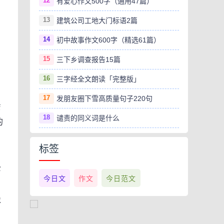
12
有爱心作文500字（通用47篇）
13
建筑公司工地大门标语2篇
14
初中故事作文600字（精选61篇）
15
三下乡调查报告15篇
16
三字经全文朗读「完整版」
17
发朋友圈下雪高质量句子220句
弯
18
谴责的同义词是什么
的
标签
公
今日文
作文
今日范文
像