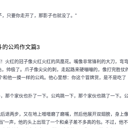
，只要你走开了，那影子也就没了。”
斗的公鸡作文篇3
！火红的冠子像火红火红的凤凰花。嘴像非常锋利的大刀，弯
色，帅极了。爪子像尖尖的刺，走起路来硬嘣嘣的，像打完胜仗
一个和他一摸一样的公鸡。他心里想：你这个冒牌货，是不是吃了
，那个家伙也扑了一下。公鸡跳一下，那个家伙也跳了一下。
后退两步，又在地上噌噌磨了磨嘴，然后他展开双翅膀，身上
当”一声，他的头上出现了一个和桌子差不多高的包。不过，他不