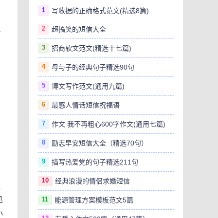
1
写收据的正确格式范文(精选8篇)
2
超搞笑的短信大全
子
。
3
招商软文范文(精选十七篇)
：
4
母与子的经典句子精选90句
5
博文写作范文(通用九篇)
6
最感人情话短信祝福语
7
作文 我不再粗心600字作文(通用七篇)
8
励志早安短信大全（精选70句）
9
描写热爱党的句子精选211句
10
经典浪漫的情侣求婚短信
上
11
见
能源管理方案模板范文5篇
小