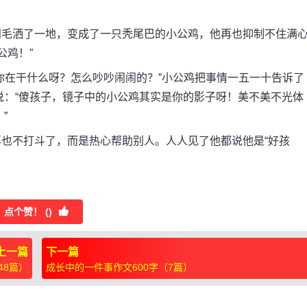
毛洒了一地，变成了一只秃尾巴的小公鸡，他再也抑制不住满
公鸡！”
在干什么呀？怎么吵吵闹闹的？”小公鸡把事情一五一十告诉了
说：“傻孩子，镜子中的小公鸡其实是你的影子呀！美不美不光体
”
不打斗了，而是热心帮助别人。人人见了他都说他是“好孩
点个赞！ (
)
上一篇
下一篇
48篇）
成长中的一件事作文600字（7篇）