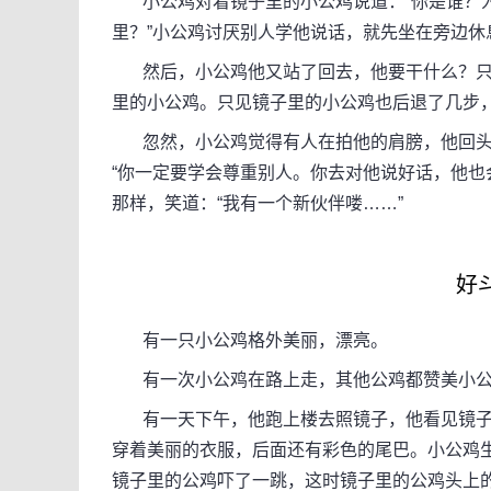
小公鸡对着镜子里的小公鸡说道：“你是谁？为
里？”小公鸡讨厌别人学他说话，就先坐在旁边休
然后，小公鸡他又站了回去，他要干什么？只
里的小公鸡。只见镜子里的小公鸡也后退了几步
忽然，小公鸡觉得有人在拍他的肩膀，他回头
“你一定要学会尊重别人。你去对他说好话，他也
那样，笑道：“我有一个新伙伴喽……”
好
有一只小公鸡格外美丽，漂亮。
有一次小公鸡在路上走，其他公鸡都赞美小公
有一天下午，他跑上楼去照镜子，他看见镜子
穿着美丽的衣服，后面还有彩色的尾巴。小公鸡
镜子里的公鸡吓了一跳，这时镜子里的公鸡头上