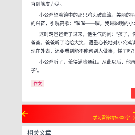
直到筋皮力尽。
小公鸡望着镜中的那只鸡头破血流，美丽的羽
的兴奋，引吭高歌：“喔喔——喔，我是聪明的小
这时鸡爸爸走了过来，他生气的问：“孩子，你
爸爸。爸爸听了哈哈大笑，语重心长地对小公鸡
现在外表，还要看到能不能帮别人做事，懂了吗？
小公鸡听了，羞得满脸通红。从此以后，他再也
子”。
作文
学习雷锋精神800字（
相关文章