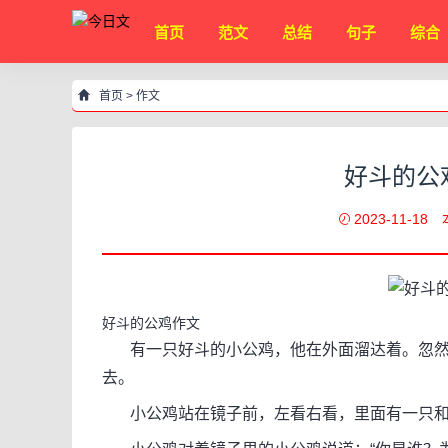
首页
范文
总结
句子
综合
首页
>
作文
好斗的公
2023-11-18
好斗的公鸡作文
有一只好斗的小公鸡，他在外面溜达着。忽然
去。
小公鸡站在镜子前，左看右看，里面有一只和