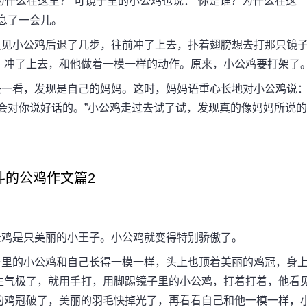
什么在这里？”可镜子里的小公鸡也说：“你是谁？为什么在这
息了一会儿。
见小公鸡后退了几步，往前冲了上去，扑着翅膀想去打那只镜
，冲了上去，和他做着一模一样的动作。原来，小公鸡要打架了
一看，发现是自己的妈妈。这时，妈妈语重心长地对小公鸡说
会对你说好话的。”小公鸡走过去试了试，发现真的像妈妈所说的
斗的公鸡作文篇2
鸡是只美丽的小王子。小公鸡就变得特别骄傲了。
里的小公鸡和自己长得一模一样，头上也顶着美丽的鸡冠，身
生气极了，就用手打，用脚踢镜子里的小公鸡，打着打着，他看
的鸡冠破了，美丽的羽毛快掉光了，再看看自己和他一模一样，