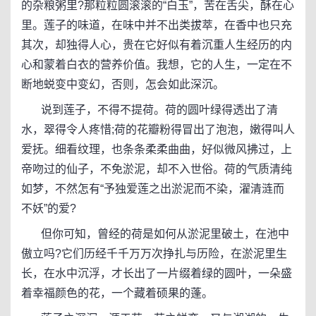
的杂粮粥里?那粒粒圆滚滚的“白玉”，苦在舌尖，酥在心
里。莲子的味道，在味中并不出类拔萃，在香中也只充
其次，却独得人心，贵在它好似有着沉重人生经历的内
心和蒙着白衣的营养价值。我想，它的人生，一定在不
断地蜕变中变幻，否则，怎会如此深沉。
说到莲子，不得不提荷。荷的圆叶绿得透出了清
水，翠得令人疼惜;荷的花瓣粉得冒出了泡泡，嫩得叫人
爱抚。细看纹理，也条条柔柔曲曲，好似微风拂过，上
帝吻过的仙子，不免淤泥，却不入世俗。荷的气质清纯
如梦，不然怎有“予独爱莲之出淤泥而不染，濯清涟而
不妖”的爱?
但你可知，曾经的荷是如何从淤泥里破土，在池中
傲立吗?它们历经千千万万次挣扎与历险，在淤泥里生
长，在水中沉浮，才长出了一片缀着绿的圆叶，一朵盛
着幸福颜色的花，一个藏着硕果的蓬。