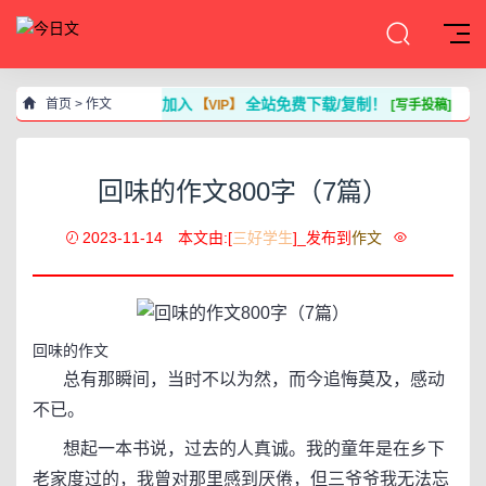
加入
全站免费下载/复制！
首页
>
作文
【VIP】
[写手投稿]
回味的作文800字（7篇）
2023-11-14
本文由:[
三好学生
]_发布到
作文
回味的作文
总有那瞬间，当时不以为然，而今追悔莫及，感动
不已。
想起一本书说，过去的人真诚。我的童年是在乡下
老家度过的，我曾对那里感到厌倦，但三爷爷我无法忘