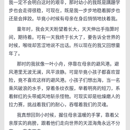
我一定不会明白这时的艰辛，那时幼小的我既是蹒跚学
步也会走得很稳，可现在，既是我一步步地稳着脚步也
还是会摔跤。毕竟小时候有母亲在身后悄悄地扶着我。
童年时，我会天天盼望着长大，天天伸出手指算时
间，期待着。可有一天我终于长大了，要告诉全世界的
时候，喉咙却苦涩地说不出话。所以现在的我又回想童
年了。
那时的我就像一叶小舟，停靠在母亲的避风港。避
风港里无波无澜，风平浪静。可是毕竟小孩子都喜欢冒
险，竟不喜欢这样的避风港。小孩子们想出海，当一名
乘风破浪的水手，穿着条纹衣服，举着明亮的短刀，系
着鲜红的头带威风地斩杀怪物。可现实却是枯燥磨人的
拉力赛，挑战着我们的耐心，吞噬着我们的灵魂。
我真想回到小时候，握住母亲温暖的手掌，靠着父
亲厚实的肩膀，跟着他们走向世界的天涯海角永远不分