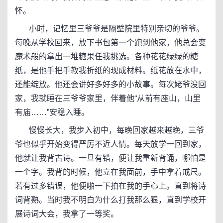
怀。
小时，记忆里三爷爷是隔壁院里特别亲切的爷爷。
每晚从学校回来，放下书包第一个跑到他家，他总会变
魔术般的拿出一堆糖果任我挑选。各种花花绿绿的糖
纸，是他手把手教我折纸的现成材料。纸花放在水中，
还能绽放。他还会讲好多好多的小故事。每次姥爷没回
家，我就睡在三爷爷家里，伴着他“从前有座山，山里
有庙……”安稳入睡。
慢慢长大，我步入初中，每晚回家越来越晚，三爷
爷也似乎开始变得严厉不近人情。每天放学一回到家，
他就让我背古诗。一旦有错，便让我重新背诵，哪怕是
一个字。我背的时候，他立在我面前，手中拿着戒尺。
若有过多错误，他便啪一下拍在我的手心上。直到将诗
词背熟。当时我不明白为什么打我那么狠，直到学校开
展诗词大会，我拿了一等奖。