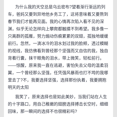
为什么我的天空总是乌云密布?望着渐行渐远的列
车，爸妈又要到异地他乡务工了，这将意味着又要熬到
春节我们才能再见面。我的心情再次陷入看不见的深
渊，似乎无论怎样向上攀爬都触摸不到希望。我多像一
只离群的孤雁，努力煽动伤痕累累的双翅，孤独地缓缓
前行。忽然，一滴冰冷的泪水划过我的脸颊，透过模糊
的视线，我仿佛看到曾经那个坚强而又自信的我，独自
背着行囊，抹干眼角的泪水，带上微笑，轻松前行。
——惊醒，原来我一直在逃避，害怕失去父母的温柔羽
翼，一个曾经那么坚强，任凭强风暴雨也打不垮的我哪
里去了?不，我要选择坚强，选择那份执着，我要拥抱
明天的太阳
我笑了，原来选择也是如此美妙，当我们站在人生
的十字路口，用自己稚嫩的翅膀选择搏击长空时，细细
回味，那一瞬间的选择不也很精彩吗?