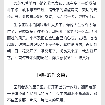
曾经扎着羊角小辫的稚气女孩，现在多了一份成熟
与干练，放眼瞭望曾经一路走来的点点滴滴，天边的云
朵洁白，变换着袅娜的身姿，我莞尔一笑，继续前行。
生命征程中的回味也许太多了，你的人生也许太匆
忙了，只顾驾车赶往终点，却忽视了窗外那一幕幕飞闪
而过的风景，来不及把它放进自己的心底。去吧，捡拾
起来，统统塞进记忆的小匣子里，塞得满满的，直到有
朝一日，花又开了，潮又涨了，忧伤又来了，就去打开
它，回首过去如烟的记忆，你会感叹道：回味真好!
回味的作文篇7
回到老家的屋子里，打开那盏黄晕的灯，翻阅着那
一张张泛黄而又明亮的照片。心中的潮水不断涌来，忍
不住回味那一片又一片动人的风景。