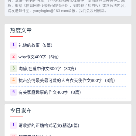
有，本站不拥有所有权，亦不承担相关法律责任，本网站尊重并保护知识产
权，根据《信息网络传播权保护条例》，如侵犯了您的权利或含违法内容，
请发送邮件至：yunyingtm@163.com举报，我们会及时删除。
热度文章
1
礼貌的故事（5篇）
2
why作文400字（5篇）
3
陶醉,在爱中作文600字（30篇）
4
抗击疫情最美最可爱的人白衣天使作文800字（8篇）
5
有关家庭趣事的作文400字（8篇）
今日发布
1
写收据的正确格式范文(精选8篇)