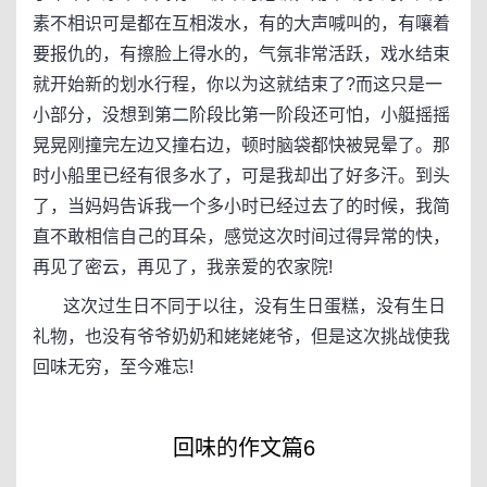
素不相识可是都在互相泼水，有的大声喊叫的，有嚷着
要报仇的，有擦脸上得水的，气氛非常活跃，戏水结束
就开始新的划水行程，你以为这就结束了?而这只是一
小部分，没想到第二阶段比第一阶段还可怕，小艇摇摇
晃晃刚撞完左边又撞右边，顿时脑袋都快被晃晕了。那
时小船里已经有很多水了，可是我却出了好多汗。到头
了，当妈妈告诉我一个多小时已经过去了的时候，我简
直不敢相信自己的耳朵，感觉这次时间过得异常的快，
再见了密云，再见了，我亲爱的农家院!
这次过生日不同于以往，没有生日蛋糕，没有生日
礼物，也没有爷爷奶奶和姥姥姥爷，但是这次挑战使我
回味无穷，至今难忘!
回味的作文篇6