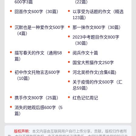
600字3篇
（22篇）
回首作文600字（30篇）
以享受为话题的作文（精选
123篇）
沉默也是一种爱作文500字
那一抹作文800字（30篇）
（4篇）
2023中考题目作文800字
（30篇）
描写春天的作文（通用58
阅兵作文十篇
篇）
国宝大熊猫作文250字
初中作文托物言志600字
河北吴桥作文(合集6篇)
（10篇）
关于疫情的作文600字（汇
总59篇）
携手作文800字（25篇）
红色记忆周记
消失的她观后感600字（5
篇）
版权声明
：本文内容由互联网用户自行上传分享、贡献，版权归作者所