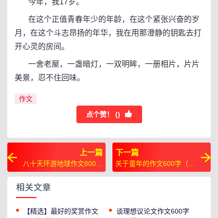
今年，我17岁。
在这个正值青春年少的年龄，在这个紧张兴奋的岁
月，在这个斗志昂扬的年华，我在用那澄静的钥匙去打
开心灵的房间。
一舍老屋，一盏暗灯，一双明眸，一册相片，片片
美景，忍不住回味。
作文
点个赞！ (
)
上一篇
下一篇
八十天环游地球作文800字
关于童年的作文600字（5
（11篇）
篇）
相关文章
【精选】最好的奖赏作文
谈理想议论文作文600字