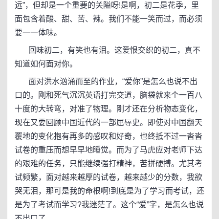
远”，但却是一个重要的关隘呀!是啊，初二是花季，里
面包含着酸、甜、苦、辣。我们不能一笑而过，而必须
要一一体味。
回味初二，有笑也有泪。这爱恨交织的初二，真不
知道如何面对你。
面对洪水汹涌而至的作业，“爱你”是怎么也说不出
口的。刚和死气沉沉英语打完交道，脑袋就来个一百八
十度的大转弯，对准了物理。刚才还在分析物态变化，
现在又要回顾中国近代的一部屈辱史。即使对中国翻天
覆地的变化抱有再多的感叹和好奇，也终抵不过一沓沓
试卷的重压而想早早地睡觉。而为了马虎应对老师下达
的艰难的任务，只能继续强打精神，苦拼硬搏。尤其考
试频繁，面对越来越厚的试卷，越来越少的分数，我欲
哭无泪，那可是我的命根啊!到底是为了学习而考试，还
是为了考试而学习?我迷茫了。这个“爱”字，是怎么也说
不出口了。