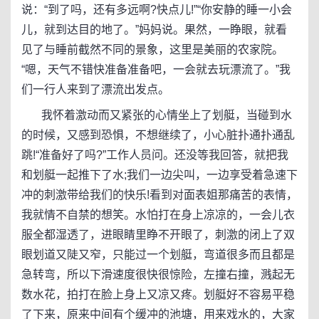
说：“到了吗，还有多远啊?快点儿!”“你安静的睡一小会
儿，就到达目的地了。”妈妈说。果然，一睁眼，就看
见了与睡前截然不同的景象，这里是美丽的农家院。
“嗯，天气不错快准备准备吧，一会就去玩漂流了。”我
们一行人来到了漂流出发点。
我怀着激动而又紧张的心情坐上了划艇，当碰到水
的时候，又感到恐惧，不想继续了，小心脏扑通扑通乱
跳!“准备好了吗?”工作人员问。还没等我回答，就把我
和划艇一起推下了水;我们一边尖叫，一边享受着急速下
冲的刺激带给我们的快乐!看到对面表姐那痛苦的表情，
我就情不自禁的想笑。水怕打在身上凉凉的，一会儿衣
服全都湿透了，进眼睛里睁不开眼了，刺激的闭上了双
眼划道又陡又窄，只能过一个划艇，弯道很多而且都是
急转弯，所以下滑速度很快很惊险，左撞右撞，溅起无
数水花，拍打在脸上身上又凉又疼。划艇好不容易平稳
了下来，原来中间有个缓冲的池塘，用来戏水的，大家