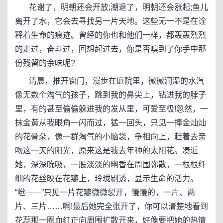
花谢了，明朝还会开放;潮退了，明朝还会涨起;鱼儿
离开了水，它会去寻找另一片天地。这些无一不是在诠
释着生命的痕迹。曾经的你也和他们一样，都轰轰烈烈
的走过，奋斗过，回想起过去，你是否嗅到了你手中那
份残留的余味呢?
清晨，推开窗门，漫步在庭院里，微微润湿的水汽
像无数个淘气的孩子，跳到我的鼻尖上，钻进我的脖子
里，有的甚至偷偷躲进我的发从里，可爱至极!忽然，一
抹金黄从我眼角一闪而过，猛一回头，只见一捧金灿灿
的花骨朵，像一群淘气的小脑袋，争相向上，赶着去亲
吻这一天的阳光，原来这是我去年种的太阳花。凑近
她，深深吮吸，一股淡淡的幽香在周围弥散，一根根纤
细的花丝映在花瓣上，玲珑剔透，显示生命的活力。
“咝——”只见一片花瓣微微裂开，慢慢的，一片、两
片、三片……啊!最后她完全张开了，你可以清楚地看到
花蕊那一圈血红正向周围扩散开来，好像要把她的热情