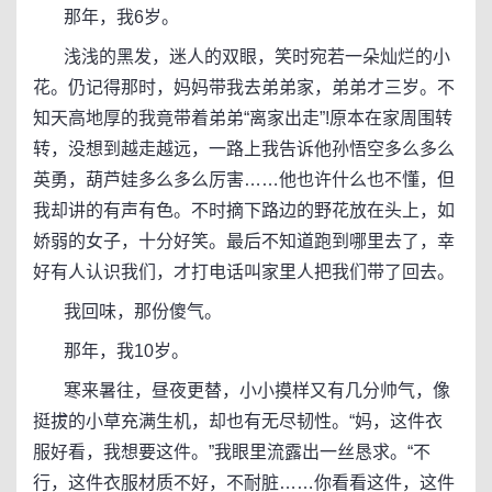
那年，我6岁。
浅浅的黑发，迷人的双眼，笑时宛若一朵灿烂的小
花。仍记得那时，妈妈带我去弟弟家，弟弟才三岁。不
知天高地厚的我竟带着弟弟“离家出走”!原本在家周围转
转，没想到越走越远，一路上我告诉他孙悟空多么多么
英勇，葫芦娃多么多么厉害……他也许什么也不懂，但
我却讲的有声有色。不时摘下路边的野花放在头上，如
娇弱的女子，十分好笑。最后不知道跑到哪里去了，幸
好有人认识我们，才打电话叫家里人把我们带了回去。
我回味，那份傻气。
那年，我10岁。
寒来暑往，昼夜更替，小小摸样又有几分帅气，像
挺拔的小草充满生机，却也有无尽韧性。“妈，这件衣
服好看，我想要这件。”我眼里流露出一丝恳求。“不
行，这件衣服材质不好，不耐脏……你看看这件，这件