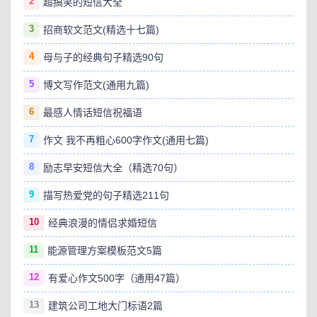
2
超搞笑的短信大全
3
招商软文范文(精选十七篇)
4
母与子的经典句子精选90句
5
博文写作范文(通用九篇)
6
最感人情话短信祝福语
7
作文 我不再粗心600字作文(通用七篇)
8
励志早安短信大全（精选70句）
9
描写热爱党的句子精选211句
10
经典浪漫的情侣求婚短信
11
能源管理方案模板范文5篇
12
有爱心作文500字（通用47篇）
13
建筑公司工地大门标语2篇