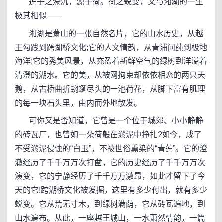
莲子之深沉，源于荷。荷之蜕变，又与湘湖的一生
极其相似——
湘湖是萧山的一张自然名片，它的山水历史，从越
王勾践到跨湖桥文化;它的人文情韵，从青浦问莼到极地
海洋;它的秀美风景，从充盈着新鲜空气的绿树到洋溢着
清澄的湖水。它的美，从被网拘束却依依相恋的两只天
鹅，从古桥曲折蜿蜒尽头的一池荷花，从脚下富有肌理
的每一块石头里，由内而外地散发。
可你又是否知道，它曾是一个位于城郊、小小静静
的砖瓦厂，也曾如一朵荷般在淤泥中挣扎?如今，成了
不受淤泥侵蚀的“白玉”，不被世俗熏染的“青莲”。它的澄
澈经历了千千万万次打凿，它的历史经历了千千万万次
演变，它的宁静经历了千千万万激昂，如此才留下了今
天的它!跨湖桥文化被发掘，这里有多少付出，就有多少
蜕变。它从荒无寸木，到绿树满荫，它从砖瓦遍地，到
山水遍布。从此，一座越王城山，一水萧然情韵，一篇