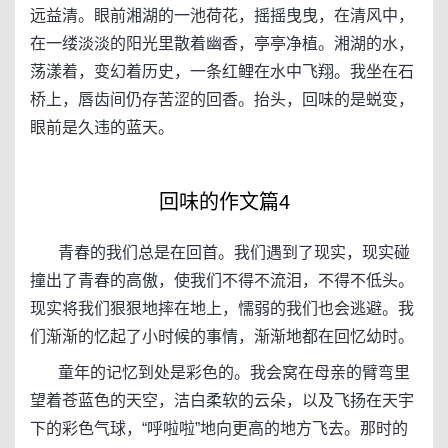
远益清。眼前湘湖的一池荷花，摇摇曳曳，在清风中，
在一缕淡淡的阳光里散着幽香，亭亭净植。湘湖的水，
荡漾着，变幻着历史，一条红鲤在水中飞翔。我坐在石
桥上，唇齿间仍存苦涩的回香。抬头，回味的是蜕变，
眼前是久违的蓝天。
回味的作文篇4
青春的我们总是在回首。我们遇到了现实，现实碰
撞出了青春的高傲，使我们不得不流泪，不得不低头。
现实将我们狠狠地摔在地上，懦弱的我们也会逃避。我
们渐渐的忆起了小时候的事情，渐渐地都在回忆幼时。
童年的记忆到处是彩色的。我会窝在母亲的臂弯里
望着苍蓝色的天空，洁白柔软的云朵，以及飞扬在天宇
下的彩色气球，“呼啦啦”地向更高的地方飞去。那时的