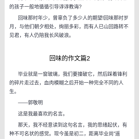
的孩子一般地循循引导谆谆教诲?
回味那时年少，曾辜负了多少人的期望!回味那时岁
月，与他们朝夕相处，绚丽多彩，而有人已山回路转不
见君，有人仍陪我长风破浪。
回味的作文篇2
毕业就是一窗玻璃，我们要撞破它，然后踩着锋利
的碎片走过去，血肉模糊之后开始一种完全不同的人
生。
——郭敬明
这是我最喜欢的名言。
那天，我不经意读到这句名言，我的思绪起伏，有
种不可名状的感觉。现今虽是初二，距离毕业尚“遥