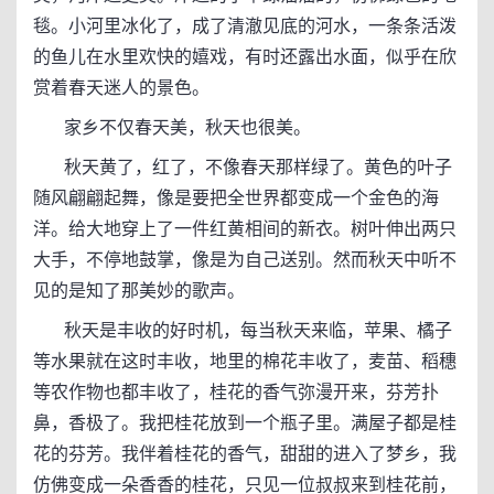
毯。小河里冰化了，成了清澈见底的河水，一条条活泼
的鱼儿在水里欢快的嬉戏，有时还露出水面，似乎在欣
赏着春天迷人的景色。
家乡不仅春天美，秋天也很美。
秋天黄了，红了，不像春天那样绿了。黄色的叶子
随风翩翩起舞，像是要把全世界都变成一个金色的海
洋。给大地穿上了一件红黄相间的新衣。树叶伸出两只
大手，不停地鼓掌，像是为自己送别。然而秋天中听不
见的是知了那美妙的歌声。
秋天是丰收的好时机，每当秋天来临，苹果、橘子
等水果就在这时丰收，地里的棉花丰收了，麦苗、稻穗
等农作物也都丰收了，桂花的香气弥漫开来，芬芳扑
鼻，香极了。我把桂花放到一个瓶子里。满屋子都是桂
花的芬芳。我伴着桂花的香气，甜甜的进入了梦乡，我
仿佛变成一朵香香的桂花，只见一位叔叔来到桂花前，