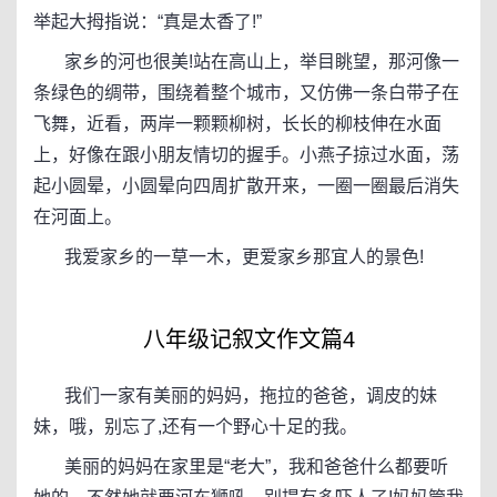
举起大拇指说：“真是太香了!”
家乡的河也很美!站在高山上，举目眺望，那河像一
条绿色的绸带，围绕着整个城市，又仿佛一条白带子在
飞舞，近看，两岸一颗颗柳树，长长的柳枝伸在水面
上，好像在跟小朋友情切的握手。小燕子掠过水面，荡
起小圆晕，小圆晕向四周扩散开来，一圈一圈最后消失
在河面上。
我爱家乡的一草一木，更爱家乡那宜人的景色!
八年级记叙文作文篇4
我们一家有美丽的妈妈，拖拉的爸爸，调皮的妹
妹，哦，别忘了,还有一个野心十足的我。
美丽的妈妈在家里是“老大”，我和爸爸什么都要听