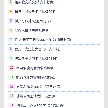
3
招商软文范文(精选十七篇)
4
母与子的经典句子精选90句
5
博文写作范文(通用九篇)
6
最感人情话短信祝福语
7
作文 我不再粗心600字作文(通用七篇)
8
励志早安短信大全（精选70句）
9
描写热爱党的句子精选211句
10
经典浪漫的情侣求婚短信
11
能源管理方案模板范文5篇
12
有爱心作文500字（通用47篇）
13
建筑公司工地大门标语2篇
14
初中故事作文600字（精选61篇）