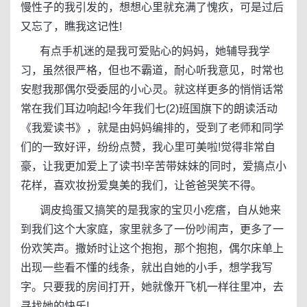
慢性子的我引发的，想想心里就充满了愧疚，可是过后
又忘了，瞧我这记性!
有点手机迷的是我可爱贴心的妈妈，她辅导我学
习，虽然很严格，但也不霸道，耐心听我意见，时常也
安慰我那偶尔受委屈的小心灵。就这样更多的悄悄话常
常在我们耳边响起!今年我们七(2)班国旗下的朗读活动
《我爱读书》，就是由妈妈编排的，受到了老师和同学
们的一致好评，纷纷点赞，我心里可美啦!觉得非常自
豪，让我更加爱上了读书!辛苦带妹妹的同时，爱搞点小
花样，喜欢妆扮爱臭美的我们，让爸爸哭笑不得。
调皮捣蛋又搞笑的是我家的宝贝小疙瘩，自从她来
到我们这个大家庭，家里就多了一份吵闹声，更多了一
份欢笑声。撒娇时让这个抱抱，那个抱抱，偶尔床单上
出现一些看不懂的线条，就出自她的小手，想学我写
字。只要我的房间打开，她就像开飞机一样往里冲，去
寻找她的快乐!