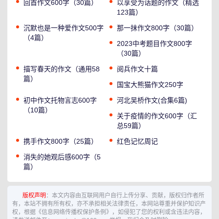
回首作文600字（30篇）
以享受为话题的作文（精选
123篇）
沉默也是一种爱作文500字
那一抹作文800字（30篇）
（4篇）
2023中考题目作文800字
（30篇）
描写春天的作文（通用58
阅兵作文十篇
篇）
国宝大熊猫作文250字
初中作文托物言志600字
河北吴桥作文(合集6篇)
（10篇）
关于疫情的作文600字（汇
总59篇）
携手作文800字（25篇）
红色记忆周记
消失的她观后感600字（5
篇）
版权声明
：本文内容由互联网用户自行上传分享、贡献，版权归作者所
有，本站不拥有所有权，亦不承担相关法律责任，本网站尊重并保护知识产
权，根据《信息网络传播权保护条例》，如侵犯了您的权利或含违法内容，