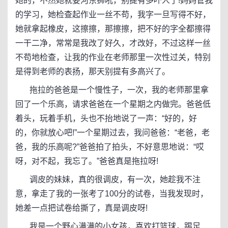
她的，不然她就要河东狮吼，别提有多吓人了!妈妈管我
的学习，她检查起作业一丝不苟，我字一旦写得不好，
她就拿起橡皮，这擦擦，那擦擦，把不好的字全都擦得
一干二净，常常是我改了好久，才改好，不过这样一丝
不苟地检查，让我的作业在老师那里一次性过关，特别
是得到老师的表扬，那天别提有多高兴了。
拖拉的爸爸是一个慢性子，一次，我的老师那里拿
回了一个乐高，请求爸爸在一个星期之内做完。爸爸低
着头，玩着手机，头也不抬地说了一声：“好的，好
的，你就放心吧!”一个星期过去，我问爸爸：“老爸，老
爸，我的乐高呢?”爸爸拍了拍头，不好意思地说：“哎
呀，对不起，我忘了。”爸爸真是拖拉呀!
调皮的妹妹，真的很调皮，有一次，她趁我不注
意，拿走了我的一张考了100分的试卷，当我发现时，
她差一点把试卷给撕了，真是调皮呀!
我是一个野心满满的小女孩，喜欢打篮球，踢足