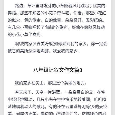
路边，草坪里刚发芽的小草随着风儿跳起了优美的
舞蹈。那些不知名的小花争奇斗艳，你看，那些小花红
的似火，黄的像金，白的像雪，朵朵盛开，五彩缤纷。
有几只小蜜蜂唱起了“嗡嗡”的歌声，好像在给随风舞动
的小花小草伴奏呢!
啊!我的家乡真美呀!假如你来到我的家乡，你一定会
被它的美所深深地陶醉，我爱我的家乡!
八年级记叙文作文篇3
我的家乡在尖山，那里是个美丽的地方。
春天来了，天空一片湛蓝，一朵朵雪白的云，在空
中轻轻地飘动，几只小鸟在空中快乐地转着圈，叽叽喳
喳地唱着动人的歌儿，有的还在云里跳舞呢!家乡的天空
美，河岸边更美。岸边的小草绿油油的，仿佛绿色的地