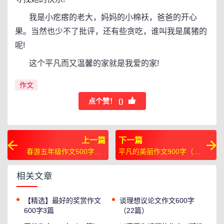
我是小疙瘩的老大，妈妈的小棉袄，爸爸的开心
果。当然也少不了批评，还有些贪吃，谁叫我是属猪的
呢!
这个平凡而又温馨的家就是我爱的家!
作文
点个赞！ (
)
上一篇
下一篇
春游五年级作文500字（6
平凡的美丽作文900字（9
篇）
篇）
相关文章
【精选】最好的奖赏作文
谈理想议论文作文600字
600字3篇
（22篇）