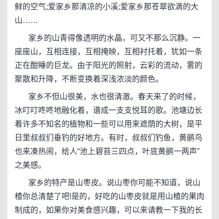
鲜的空气;爱家乡那清凉的小溪;爱家乡那苍翠欲滴的大
山……
家乡的山青得像透明的水晶，可又不那么沉静。一
座座山，互相连接，互相掩映，互相衬托着，犹如一条
正在酣睡的巨龙。由于阳光的照射，云彩的流动，雾的
聚散和升降，不断变换着深浅浓淡的颜色。
家乡不但山很美，水也很清澈。春天来了的时候，
冰叮叮咚咚地融化着，谱成一支支悦耳的歌。池塘边长
着许多不知名的植物和一些可以用来遮荫的大树，是平
日里叔叔们垂钓的好地方。有时，叔叔们钓鱼，黄鹂鸟
也来凑热闹，给人“池上碧苔三四点，叶底黄鹂一两声”
之美感。
家乡的特产是山枣皮。说山枣你可能不知道，说山
楂你总清楚了吧!是的，好吃的山枣皮就是用山楂的果肉
制成的，如果你对美食感兴趣，可以来请教一下我的长