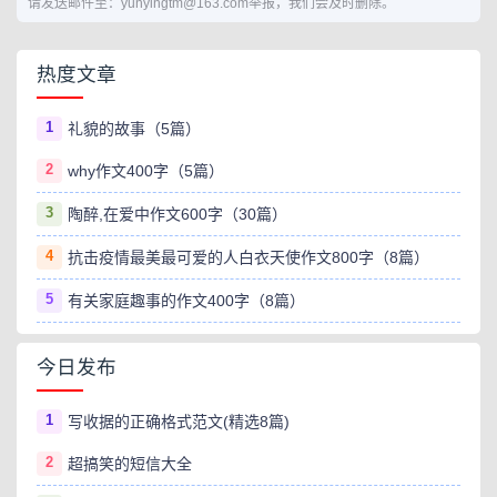
请发送邮件至：yunyingtm@163.com举报，我们会及时删除。
热度文章
1
礼貌的故事（5篇）
2
why作文400字（5篇）
3
陶醉,在爱中作文600字（30篇）
4
抗击疫情最美最可爱的人白衣天使作文800字（8篇）
5
有关家庭趣事的作文400字（8篇）
今日发布
1
写收据的正确格式范文(精选8篇)
2
超搞笑的短信大全