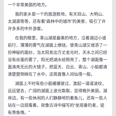
一个非常美丽的地方。
我的家乡是一个的旅游胜地，有天目山、大明山、
太湖源等等，还有着“森林中的城市”的美誉，吸引了许
许多多的中外游客。
在我的眼里，青山湖是最美的地方，沿着湖边小道
前行，薄薄的雾气在湖面上缭绕，使青山湖又增添了一
份神秘的面纱，当太阳发出万丈金光时，天水之间已经
没有丝毫的雾了，阳光把湖水给照亮了，整个湖面像一
面清亮无比的大镜子，把蓝天、白云、青山、小船都清
清楚楚倒映在了水中，这简直像人间仙境一般。
湖面上不时有些小船缓缓驶过，激起一道道波纹，
远远望去，广阔的湖面上波光粼粼，显得格外美丽。湖
岸边，有一些休闲的人们静静地钓着鱼儿，还有一些人
站在一边观看着，就像古诗中描写的“坐观垂钓者，徒
有羡鱼情。”