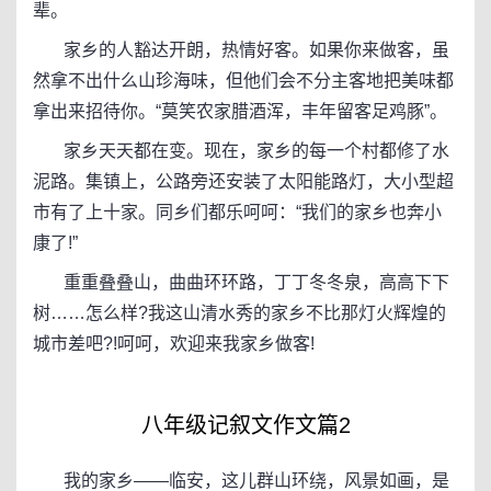
辈。
家乡的人豁达开朗，热情好客。如果你来做客，虽
然拿不出什么山珍海味，但他们会不分主客地把美味都
拿出来招待你。“莫笑农家腊酒浑，丰年留客足鸡豚”。
家乡天天都在变。现在，家乡的每一个村都修了水
泥路。集镇上，公路旁还安装了太阳能路灯，大小型超
市有了上十家。同乡们都乐呵呵：“我们的家乡也奔小
康了!”
重重叠叠山，曲曲环环路，丁丁冬冬泉，高高下下
树……怎么样?我这山清水秀的家乡不比那灯火辉煌的
城市差吧?!呵呵，欢迎来我家乡做客!
八年级记叙文作文篇2
我的家乡——临安，这儿群山环绕，风景如画，是