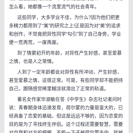
怎么看，她都像一个流里流气的社会青年。
这些同学，大多学业不佳，为什么?因为他们把更
多精力都用到了“美”的研究之上!正是因为对“美”的追求
和创作，不觉竟把异性同学“勾引”到了自己身旁，学业
便一荒再荒，一废再废。
到了情窦初开的年龄，对异性产生好感，甚至爱慕
之情，也是人之常情。
人到了一定年龄都会对异性有所冲动，产生好感，
甚至爱慕之情，这很正常。可是，有些同学却不能把持
自己，跟随感觉稀里糊涂就滑出了正常的轨道。
著名女作家毕淑敏在答《中学生》杂志社记者问时
说：青春期身体迅速发育，荷尔蒙的力量是蛮大的，已
经具备了恋爱的基础，但这是远远不够的，因为恋爱的
目的是为了寻找终生伴侣。这个过程还需要智慧，需要
对自我和对方的把握，不能一下子被荷尔蒙击中，就被