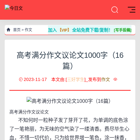
加入
全站免费下载/复制！
首页
>
作文
【VIP】
[写手投稿]
高考满分作文议论文1000字（16
篇）
2023-11-17
本文由:[
三好学生
]_发布到
作文
高考满分作文议论文
不知何时一粒种子发了芽开了花，为单调的底色涂
了一笔艳丽，为无味的空气染了一缕清香。费尽毕生心
血，不惜一切代价，只为给世界增一笔色，涂一抹香，