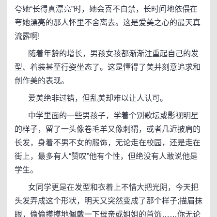
夸她“长得真漂亮”时，她会喜不自禁，长时间地依偎在
夸她漂亮的那人怀里不舍离去。这是爱美之心的最天真
流露啊!
随着年龄的增长，男孩女孩都渐渐注重起自己的发
型、着装甚至行姿坐态了。这是懂得了美并刻意追求和
创作美的表现。
爱美绝非过错，但乱美却难以让人认可。
中学里面的一些男孩子，学着个别歌坛或影视明星
的样子，留了一头像卷毛羊又像刺猬，或者几近披肩的
长发，身着不男不女的服饰，无论走在校园，还是走在
街上，最多有人“赞叹”他有个性，但绝没有人敢说他是
学生。
女同学更是在发型和衣着上不惜大把光阴，今天把
头发弄成这个形状，明天又突然变成了那个样子;描眉抹
眼，偷偷摸摸地佩戴一下母亲或姐姐的首饰……你无论