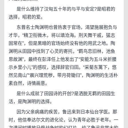
是什么维持了汉匈五十年的与平与安定?是昭君的
选择，昭君的爱。
东晋名士陶渊明也曾热衷于官场，渴望施展抱负与
才华，“精卫衔微木，将以填沧海。刑天舞干戚，猛志
固常在”，但是黑暗的官场始终没有他的用武之地。陶
渊明从田园中找到了心灵的寄托，“羁鸟恋旧林，池鱼
思故渊”，最终在彭泽任上他发出了“安能为五斗米折腰
示乡里小儿”的感叹，选择辞官归田。“采菊东篱下，悠
然见南山”“晨兴理荒秽，带月荷锄归”，陶渊明的生活朴
素自然，诗情画意。
是什么成就了田园诗的开创?是洒脱无羁的田园生
活，是陶渊明的选择。
因为父亲病痛的疾苦，鲁迅来到日本仙台学医。那
时，他信奉达尔文的进化论，认为青年必胜于老年。一
次课间时播放日俄战争时的幻灯片，给了鲁迅非常大的