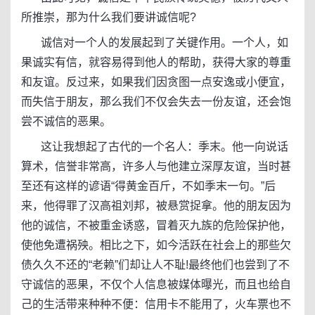
所推崇，那为什么我们要讲诚信呢?
诚信对一个人的发展起到了关键作用。一个人，如
果诚实有信，就容易得到他人的帮助，获得大家的尊重
和友谊。反过来，如果我们因贪图一点安逸或小便宜，
而失信于朋友，那么我们不仅会失去一份友谊，还会饱
尝不诚信的恶果。
这让我想起了古代的一个名人：季末。他一向说话
算术，信誉非常高，许多人与他建立深厚友谊，当时甚
至还有这样的谚语“得黄金百斤，不如季末一句。”后
来，他得罪了汉高祖刘邦，被悬赏捉拿。他的朋友因为
他的诚信，不被重金诱惑，冒着灭九族的危险保护他，
使他免遭祸殃。相比之下，如今活跃在社会上的那些欠
债久久不还的“老赖”们却让人不耻!最终他们也尝到了不
守诚信的恶果，不仅个人信息被媒体曝光，而且也给自
己的生活带来种种不便：信用卡不能用了，火车票也不