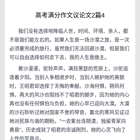
高考满分作文议论文2篇4
我们没有选择地降临人世，时间、环境、亲人，都
不是我们能左右的。如果人生是一场沙漠之旅，是一次
必须要完成的旅行，虽然我们无法回避沙漠，但是我们
可以自由选择如何走下去，我的人生我做主。
黄沙漫漫，驼铃声声，满目萧瑟的荒原上，沙驼追
逐着夕阳。当别人争相退步时，当别人嫉妒她的美貌
时，王昭君却选择了无悔的奉献。沙海何惧，朔风何
惧，再大的风沙也阻挡不了昭君的脚步，因为她的内心
再也没有任何惧怕与负担，她的心早已迎向大漠。大漠
的沙石聆听过她对国家不舍的琴音，塞北的寒风见证过
她对民族与谐的期盼。“一去紫台连朔漠，独留青冢向
黄昏”，历史成就了昭君的忠诚刚烈，她的心灵飞向了
人性的至高点。