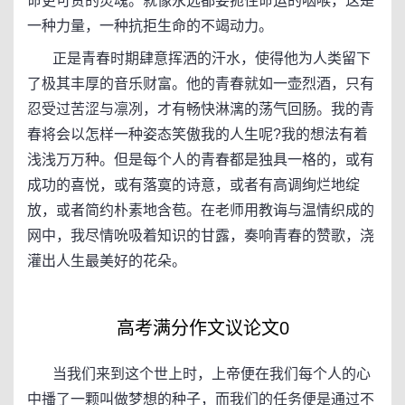
命更可贵的灵魂。就像永远都要扼住命运的咽喉，这是
一种力量，一种抗拒生命的不竭动力。
正是青春时期肆意挥洒的汗水，使得他为人类留下
了极其丰厚的音乐财富。他的青春就如一壶烈酒，只有
忍受过苦涩与凛冽，才有畅快淋漓的荡气回肠。我的青
春将会以怎样一种姿态笑傲我的人生呢?我的想法有着
浅浅万万种。但是每个人的青春都是独具一格的，或有
成功的喜悦，或有落寞的诗意，或者有高调绚烂地绽
放，或者简约朴素地含苞。在老师用教诲与温情织成的
网中，我尽情吮吸着知识的甘露，奏响青春的赞歌，浇
灌出人生最美好的花朵。
高考满分作文议论文0
当我们来到这个世上时，上帝便在我们每个人的心
中播了一颗叫做梦想的种子，而我们的任务便是通过不