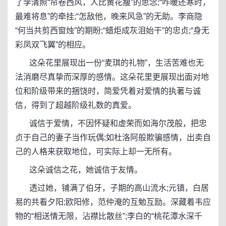
了李清照“帘卷西风，人比黄花瘦”的思念;“咋暖还寒时，
最难将息”的牵挂;“怎敌他，晚来风急”的无助。李商隐
“何当共剪西窗烛”的期盼;“蜡炬成灰泪始干”的忠贞;“身无
彩凤双飞翼”的相应。
这朵花里展现出一份“麦琪的礼物”，生活苦难也无
法消磨尽真挚而深厚的感情。这朵花里更展现出面对地
位和阶级带来的捆饶时，简爱凭着对爱情的执著与诚
信，得到了超越阶级礼数的真爱。
诚信于爱情，不因怀疑和虚荣而如海尔茂般，把忠
贞于自己的妻子当作玩偶;如杜洛阿般欺骗感情，出卖自
己的人格来获取地位，可实际上却一无所有。
这朵诚信之花，她诚信于友情。
透过她，铺满了伯牙，子期的高山流水;元镇，白居
易的共看夕阳;欧阳修，范仲淹的互勉互励。深藏着韦应
物的“相送情无限，沾襟比散丝”;李白的“桃花潭水深千