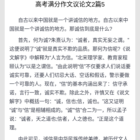
高考满分作文议论文2篇5
自古以来中国就是一个讲诚信的地方。自古以来中
国就是一个讲诚信的地方。那诚信到底是什么?
首先，何为诚?朱熹认为：“诚者，真实无妄之谓。”
这便说明了“诚”就是真实不欺的品质。那何为信呢?《说
文解字》中解释为“人言为信。”北宋理学家、教育家程
颐认为“以是之谓信。”由此说明“信”不仅要求人们说话要
诚实可靠，还要人们切忌大话、空话和假话，警示要做
一个可靠的人。现在，“信”的基本内涵出来了：信守承
诺，言行一致，诚实不欺。除此之外，许慎又在《说文
解字》中概括一句：“诚，信也;信，诚也。”这又证明
“诚”与“信”是相辅相成的。“诚”“信”合二为一，所以孟子
说：“诚者，天之道也;信者，人之德也。”正是这个道
理。
由此可见，诚信是中华民族传统美德，被历代文人