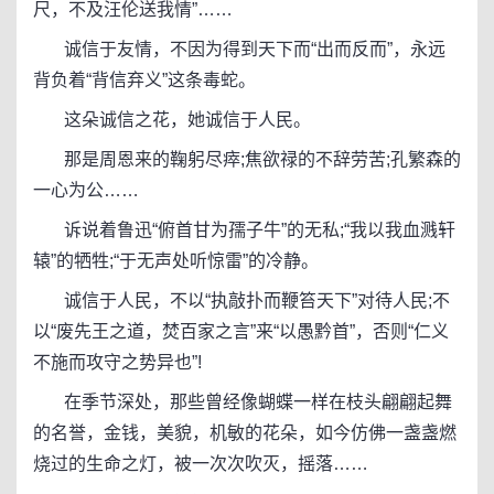
尺，不及汪伦送我情”……
诚信于友情，不因为得到天下而“出而反而”，永远
背负着“背信弃义”这条毒蛇。
这朵诚信之花，她诚信于人民。
那是周恩来的鞠躬尽瘁;焦欲禄的不辞劳苦;孔繁森的
一心为公……
诉说着鲁迅“俯首甘为孺子牛”的无私;“我以我血溅轩
辕”的牺牲;“于无声处听惊雷”的冷静。
诚信于人民，不以“执敲扑而鞭笞天下”对待人民;不
以“废先王之道，焚百家之言”来“以愚黔首”，否则“仁义
不施而攻守之势异也”!
在季节深处，那些曾经像蝴蝶一样在枝头翩翩起舞
的名誉，金钱，美貌，机敏的花朵，如今仿佛一盏盏燃
烧过的生命之灯，被一次次吹灭，摇落……