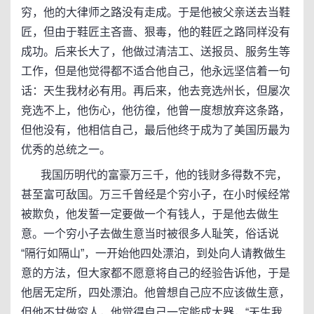
穷，他的大律师之路没有走成。于是他被父亲送去当鞋
匠，但由于鞋匠主吝啬、狠毒，他的鞋匠之路同样没有
成功。后来长大了，他做过清洁工、送报员、服务生等
工作，但是他觉得都不适合他自己，他永远坚信着一句
话：天生我材必有用。再后来，他去竞选州长，但屡次
竞选不上，他伤心，他彷徨，他曾一度想放弃这条路，
但他没有，他相信自己，最后他终于成为了美国历最为
优秀的总统之一。
我国历明代的富豪万三千，他的钱财多得数不完，
甚至富可敌国。万三千曾经是个穷小子，在小时候经常
被欺负，他发誓一定要做一个有钱人，于是他去做生
意。一个穷小子去做生意当时被很多人耻笑，俗话说
“隔行如隔山”，一开始他四处漂泊，到处向人请教做生
意的方法，但大家都不愿意将自己的经验告诉他，于是
他居无定所，四处漂泊。他曾想自己应不应该做生意，
但他不甘做穷人，他觉得自己一定能成大器，“天生我