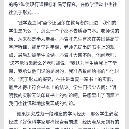
的吗?纵使现行课程标准倡导探究，在教学活动中也往
往流于形式……
“钱学森之问”至今还回荡在教育者的耳边，我们的
学生是怎么了，怎么一个个都不去质疑书本。老师说的
话，从来都是奉为圭臬。冯骥才先生有次在美国某高等
学府听课，那是堂哲学课，老师先提出的书本上的观
点，最后却被学生驳倒。冯骥才大惑不解，他问老师：
“您不觉得丢脸么?”老师却说：“我认为学生给我上了堂
课，我承认他们说的是对的，我准备致函给书的与他讨
论。”流于形式的探究，往往是重复一遍书上的实验，
最后才得出符合书本上的结论。学生们很少去问：“明
明我的实验无法印证书上的结论啊，是哪里出了问题?”
我们往往沉默地接受现成的结论。
如果探究成为一段难忘的学习经历，那么学生必定
经过了好像科学家那样摸索着前进，经历着从无到有的