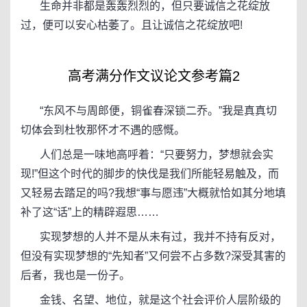
生命并非都是轰轰烈烈的，但只要诚信之花绽放
过，便可以安心枯萎了。且让诚信之花绽放吧!
高考满分作文议论文参考篇2
“东风不与周郎便，铜雀春深锁二乔。”我是真真切
切体会到杜牧那怀才不遇的感慨。
人们总是一味地高呼着：“只要努力，梦想就会实
现!”但这个时代的脚步的快伐是我们所能轻易触及，而
又轻易去踏足的吗?我想“事与愿违”大概就恰如其分地填
补了这“话”上的精辟遐思……
实现梦想的人并不是从未有过，我并不持有反对，
但没有实现梦想的“先知者”又何尝不占多数?深受其害的
后者，我也是一份子。
金钱、名望、地位，就是这个社会评价人层阶级的