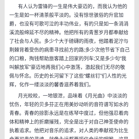
有人认为雷锋的一生是伟大豪迈的，而我认为他的
一生是如一杯清茶般平淡的。没有惊世骇俗的升官加
爵，也没有可歌可泣的丰功伟业，有的只是如一条涓涓
溪流般绵延不尽的精神。他把所有的青葱岁月都奉献给
了社会与人民。多少个大于磅礴的雨夜，他踏着泥泞与
荆棘背着受伤的病患寻找前方的路;多少次他节省下自己
的口粮，掏钱帮助旅客踏上回家的列车;又是多少句“我
叫解放军”豪迈地再我们心中激荡，激起我们无尽的敬
佩与怀念。历史的长河留下了这些“螺丝钉”们人性的光
辉，化作一缕淡淡的馨香滋养着我们。
月光皎皎，一地银泄，品味着《月光曲》中淡淡的
忧伤，年轻的贝多芬正在用美妙动听的音符谱写如水的
青春。青春的掠影永远是在练琴中度过，但他强忍着肉
体和精神上的折磨摧残，完全是出于对自己神圣使命的
执着追求。他把对音乐的追求，对人类的奉献视为比生