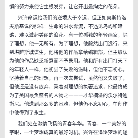
懈的努力来使它生根发芽，让它开出最绚烂的花朵。
兴许命运给我们的逆境大于幸运，但正如奥斯特洛
夫斯基说的那样：生命的洪水奔流，不遇见岛屿和暗
礁，难以激起美丽的浪花。有一位孤独的年轻画家，除
了理想，他一无所有，为了理想，他毅然出门远行，来
到堪萨斯城谋生，他将他的作品拿给编辑部，但主编认
为他的作品缺乏新意而不予录用。他和所有出门打天下
的年轻人一样，他初尝了失败的滋味，但他不忘初心，
坚持着自己的理想，再一次去尝试，虽然他又失败了，
但他还是没有放弃，秉着对理想的执著追求，他最终成
为了美国最负盛名的人物之一一一才华横溢的沃尔特迪
斯尼。他遭到那么多的困难，但他仍不忘初心，在创作
中他得到了永生。
我们处在激情飞扬的青春年华。青春，一个美好的
字眼，一个梦想成真的最好时机。兴许在追逐梦想的途