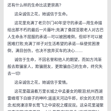
还有什么样的生命比这更崇高?
这朵诚信之花，她诚信于生命。
这花里充满了老贝尔门40年坚守的承诺—用生命描
绘出那不朽的最后一片藤叶;充满了桑提亚歌老人对古巴
人生命永不屈服的承诺—可以被困难倒，但却不可以被
困难打败;充满了祥子对生活希望的承诺—纵使贫困潦
倒，满目创伤，也决不放弃买车的决心……
诚信于生命，不因名誉和他人的期望，而如方鸿渐
般去欺骗家人，欺骗朋友，更欺骗自己的生命，终究失
去一切!
这朵诚信之花，她诚信于爱情。
这花里蕴涵着万里长城之中孟姜女的眼泪;杭州西湖
雷峰塔下白娘子的呻吟;遥遥天河边牛郎，织女的无尽思
念;松岗凄凉草长莺飞之中梁祝之蝶双双。这朵花里凝聚