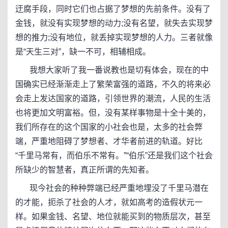
迂腐手段，同时它们也占据了梦想的先前条件。没有了
金钱，就没有实现梦想的动力;没有名望，就失去实现梦
想的推力;没有地位，就丢掉实现梦想的人力。三者就像
是“天生三对”，缺一不可，相辅相成。
我想大家听了我一番说教也是切有体会，现在的中
国确实已经渐渐走上了繁荣富强的道路，不久的将来必
会走上发达国家的道路，引领世界的潮流，人民的生活
也将更加文明富裕。但，没有某样事物是十全十美的，
我们所存在的这个国家的小社会也是，太多的社会弊
端，严重地阻碍了梦想者、才华者前进的轨道。好比
“千里马常有，而伯乐不常有。”“伯乐”还是我们这个社会
所缺少的智慧者，真正所谓的先知者。
现今社会的种种弊端已经严重地埋没了千里马潜在
的才能，扼杀了社会的人才，就如高考的造假状元一
样。如果金钱、名望、地位就能买到的物质层次，甚至