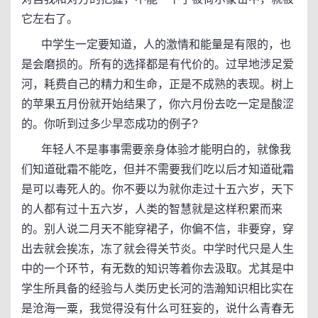
它左右了。
中学生一定要知道，人的激情和能量是有限的，也
是会磨损的。所有的选择都是有代价的。过早地涉足爱
河，耗费自己的精力和生命，正是不成熟的表现。树上
的苹果五月份就开始结果了，你六月份去吃一定是酸涩
的。你听到过多少早恋成功的例子?
年轻人不是事事需要亲身体验才能明白的，就像我
们知道砒霜不能吃，但并不需要我们吃以后才知道砒霜
是可以毒死人的。你不要以为就你走过十五六岁，天下
的人都有过十五六岁，人类的智慧就是这样积累而来
的。别人说二月天不能穿裙子，你偏不信，非要穿，穿
出去就会挨冻，冻了就会得关节炎。中学时代只是人生
中的一个环节，有无数的知识等着你去汲取。尤其是中
学生所具备的经验与人类历史长河的浩瀚知识相比实在
是沧海一粟，我觉得没有什么可狂妄的，说什么青春无