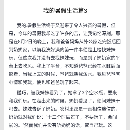
我的暑假生活篇3
我的.暑假生活终于又迎来了令人兴奋的暑假，但
是，今年的暑假我却吃了许多的苦，让我记忆深刻。那
是在8月2日的晚上，我和爸爸妈妈从外公家吃完饭后回
到奶奶家，以前我洗好澡的第一件事便是上楼找妹妹
玩，但这次我并没有去找妹妹玩，而是到了奶奶家的平
台上去吹风。我上了平台，不知道爸爸已经在水缸后面
躲着，当我上去的时候，爸爸就朝我泼水。我见爸爸有
心情和我玩，便也和爸爸玩了起来。
碰巧，被我妹妹看到了，她拿了3个空水瓶，要来
和我们玩。在走出来的时候，奶奶看见了，便问妹妹干
吗去。妹妹告诉了奶奶。农村里都是一直相信迷信的，
奶奶就对我们说：“十二个时辰过了，不要玩了，会闯
祸的。”然而我们并没有听奶奶的话，管自己玩。这