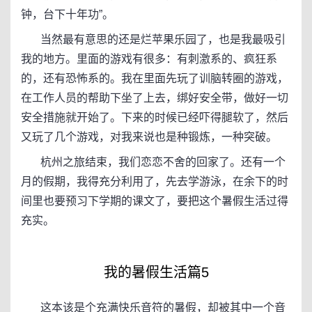
钟，台下十年功”。
当然最有意思的还是烂苹果乐园了，也是我最吸引
我的地方。里面的游戏有很多：有刺激系的、疯狂系
的，还有恐怖系的。我在里面先玩了训脑转圈的游戏，
在工作人员的帮助下坐了上去，绑好安全带，做好一切
安全措施就开始了。下来的时候已经吓得腿软了，然后
又玩了几个游戏，对我来说也是种锻炼，一种突破。
杭州之旅结束，我们恋恋不舍的回家了。还有一个
月的假期，我得充分利用了，先去学游泳，在余下的时
间里也要预习下学期的课文了，要把这个暑假生活过得
充实。
我的暑假生活篇5
这本该是个充满快乐音符的暑假，却被其中一个音