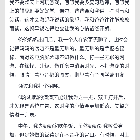
我不要整天上网玩游戏，唠叨我要多复习功课，唠叨我
上的辅导班要好好学。偶尔，爸爸会和我讲一些时事和
笑话，这才会激起我说话的欲望，我和爸爸往往能款款
而谈，这顿早饭吃得也会让我的心情豁然开朗。
爸爸妈妈出门后，我一个人在家更无聊了，此时会
觉得妈妈的唠叨不是最无聊的，最无聊的是手握着鼠
标、面对这电脑屏幕却不知做什么。打一些无聊的网
游，在练怪、升级、做任务中消磨时光，不打游戏的时
候，眼睛盯着小企鹅的图案，期望着有个同学或朋友
通过和我打个招呼。
偶尔想起的滴滴声能让我为之一振，双击打开后，
才发现是系统广告，这时我的心情会更加低落，失望之
情溢于言表。
中午，我去奶奶家吃午饭，虽然奶奶对我疼爱有
加，但是她做的饭菜是在不合我的胃口。有时候，叫上