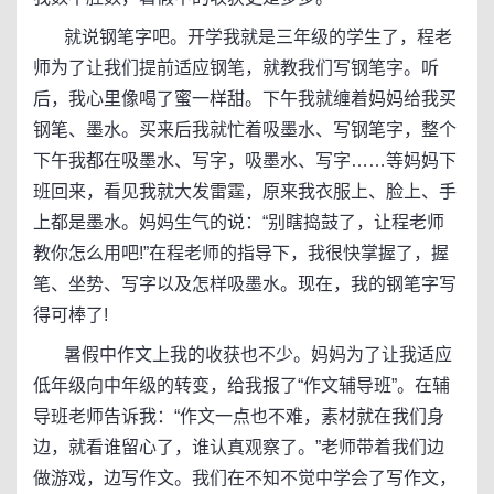
就说钢笔字吧。开学我就是三年级的学生了，程老
师为了让我们提前适应钢笔，就教我们写钢笔字。听
后，我心里像喝了蜜一样甜。下午我就缠着妈妈给我买
钢笔、墨水。买来后我就忙着吸墨水、写钢笔字，整个
下午我都在吸墨水、写字，吸墨水、写字……等妈妈下
班回来，看见我就大发雷霆，原来我衣服上、脸上、手
上都是墨水。妈妈生气的说：“别瞎捣鼓了，让程老师
教你怎么用吧!”在程老师的指导下，我很快掌握了，握
笔、坐势、写字以及怎样吸墨水。现在，我的钢笔字写
得可棒了!
暑假中作文上我的收获也不少。妈妈为了让我适应
低年级向中年级的转变，给我报了“作文辅导班”。在辅
导班老师告诉我：“作文一点也不难，素材就在我们身
边，就看谁留心了，谁认真观察了。”老师带着我们边
做游戏，边写作文。我们在不知不觉中学会了写作文，