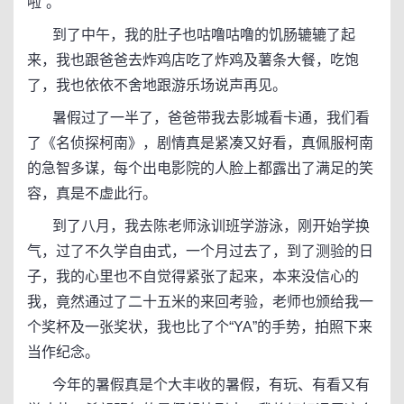
啦”。
到了中午，我的肚子也咕噜咕噜的饥肠辘辘了起
来，我也跟爸爸去炸鸡店吃了炸鸡及薯条大餐，吃饱
了，我也依依不舍地跟游乐场说声再见。
暑假过了一半了，爸爸带我去影城看卡通，我们看
了《名侦探柯南》，剧情真是紧凑又好看，真佩服柯南
的急智多谋，每个出电影院的人脸上都露出了满足的笑
容，真是不虚此行。
到了八月，我去陈老师泳训班学游泳，刚开始学换
气，过了不久学自由式，一个月过去了，到了测验的日
子，我的心里也不自觉得紧张了起来，本来没信心的
我，竟然通过了二十五米的来回考验，老师也颁给我一
个奖杯及一张奖状，我也比了个“YA”的手势，拍照下来
当作纪念。
今年的暑假真是个大丰收的暑假，有玩、有看又有