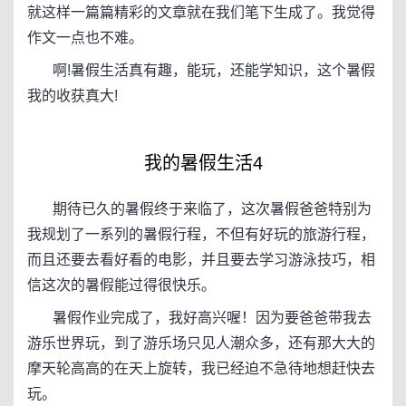
就这样一篇篇精彩的文章就在我们笔下生成了。我觉得
作文一点也不难。
啊!暑假生活真有趣，能玩，还能学知识，这个暑假
我的收获真大!
我的暑假生活4
期待已久的暑假终于来临了，这次暑假爸爸特别为
我规划了一系列的暑假行程，不但有好玩的旅游行程，
而且还要去看好看的电影，并且要去学习游泳技巧，相
信这次的暑假能过得很快乐。
暑假作业完成了，我好高兴喔！因为要爸爸带我去
游乐世界玩，到了游乐场只见人潮众多，还有那大大的
摩天轮高高的在天上旋转，我已经迫不急待地想赶快去
玩。