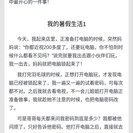
中最开心的一件事！
我的暑假生活1
今天，我起来店里，正准备打电脑的时候，突然妈
妈说：“你都近视200多度了，还要玩电脑，你不怕到时
候什么都看不见吗？”说完就要我出去跟小伙伴们玩，
我一出去，妈妈就把电脑锁起来了！
我打完羽毛球的时候，正想打开电脑玩，才发现电
脑已经被锁起来了，我一遍又一遍的试着密码，可每次
都不对。之后我就去看电视，不一会儿姐姐打开电脑正
准备做事，我就趁她不注意的时候，也把电脑密码改
了。
可是哥哥每天都来问我密码到底是多少？我都被他
问烦了，只好告诉他密码。他打开电脑之后，直接就去