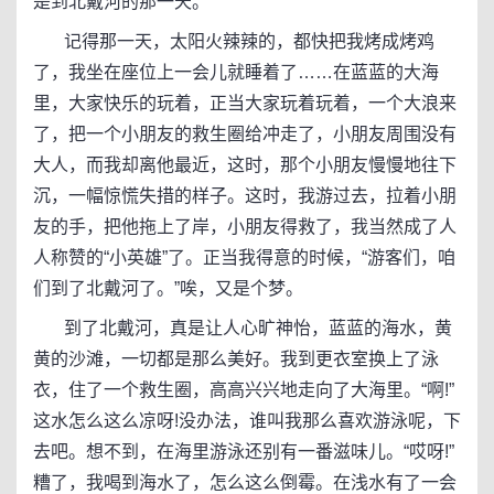
是到北戴河的那一天。
记得那一天，太阳火辣辣的，都快把我烤成烤鸡
了，我坐在座位上一会儿就睡着了……在蓝蓝的大海
里，大家快乐的玩着，正当大家玩着玩着，一个大浪来
了，把一个小朋友的救生圈给冲走了，小朋友周围没有
大人，而我却离他最近，这时，那个小朋友慢慢地往下
沉，一幅惊慌失措的样子。这时，我游过去，拉着小朋
友的手，把他拖上了岸，小朋友得救了，我当然成了人
人称赞的“小英雄”了。正当我得意的时候，“游客们，咱
们到了北戴河了。”唉，又是个梦。
到了北戴河，真是让人心旷神怡，蓝蓝的海水，黄
黄的沙滩，一切都是那么美好。我到更衣室换上了泳
衣，住了一个救生圈，高高兴兴地走向了大海里。“啊!”
这水怎么这么凉呀!没办法，谁叫我那么喜欢游泳呢，下
去吧。想不到，在海里游泳还别有一番滋味儿。“哎呀!”
糟了，我喝到海水了，怎么这么倒霉。在浅水有了一会