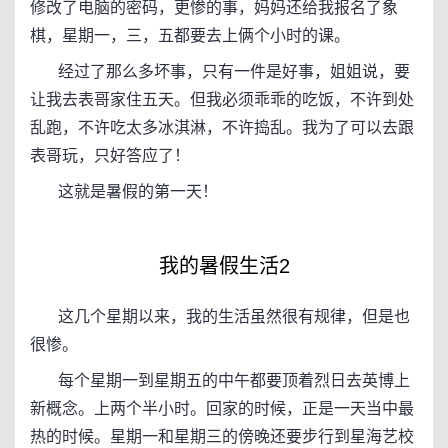
修改了电脑的密码，更惨的事，妈妈还给我报名了象
棋，星期一，三，五都要去上俩个小时的课。
经过了那么多坏事，只有一件是好事，姐姐说，要
让我去表哥家住五天。但我必须乖乖的吃饭，不许到处
乱跑，不许吃太多冰淇淋，不许捣乱。我为了可以去跟
表哥玩，只好答应了！
这就是暑假的第一天！
我的暑假生活2
这几个星期以来，我的生活虽然很有规律，但是也
很惨。
每个星期一到星期五的中午都要顶着烈日去英博上
新概念。上两个半小时。回家的时候，正是一天当中最
热的时候。星期一和星期三的傍晚还要步行到星海艺校