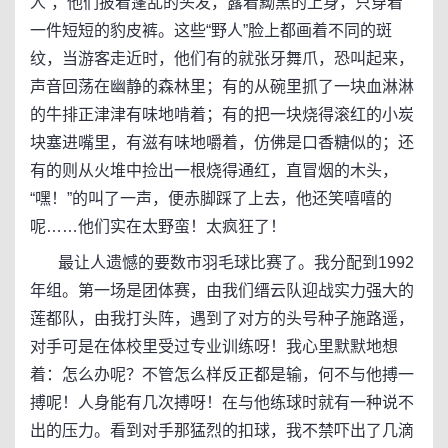
人”，他们披着蓬乱的头发，露着黝黑的上身，只穿着
一件短短的豹皮裤。这些“野人”脸上都画着不同的斑
纹，当游客走近时，他们有的就张牙舞爪，恐叫起来，
声音回荡在幽静的森林里；有的从碗里抓了一块血淋淋
的牛排正津津有味地啃着；有的把一块烧得滚红的小炭
块塞进嘴里，有滋有味地嚼着，仿佛是口香糖似的；还
有的则从火堆中捡出一根烧得通红，直冒烟的木头，
“嘿！”的叫了一声，便赤脚踩了上去，他还笑嘻嘻的
呢……他们实在太野蛮！太疯狂了！
最让人遗憾的要数市羽毛球比赛了。我分配到1992
年组。第一场是团体赛，由我们缙云队迎战实力强大的
莲都队，由我打头阵，遇到了对方的头号种子施路遥，
对手可是在体校里受过专业训练呀！我心里默默地想
着：怎么办呢？不管怎么样反正都是输，何不与他搏一
搏呢！人身能有几次搏呀！在与他练球时就有一种说不
出的压力。看到对手那猛烈的扣球，我不禁吓出了几滴