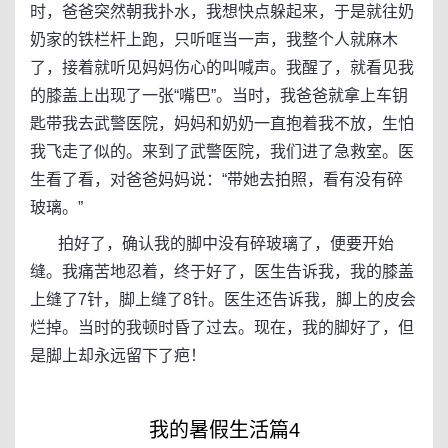
时，爸爸突然朝我扑水，我想快点躲起来，于是就往奶
奶家的铁栏杆上跑，只听哐当一声，我整个人就麻木
了，接着就听见妈妈伤心的叫喊声。我醒了，就看见我
的膝盖上出现了一张“嘴巴”。当时，我爸爸就拿上车钥
匙带我去武警医院，妈妈和奶奶一直抱着我不放，生怕
我飞走了似的。来到了武警医院，我们进了急救室。医
生看了看，对爸爸妈妈说：“带她去拍照，看有没有碎
玻璃。”
拍好了，确认我的脚中没有碎玻璃了，便要开始
缝。我痛苦地忍着，终于好了，医生告诉我，我的膝盖
上缝了7针，脚上缝了8针。医生还告诉我，脚上的皮会
烂掉。当时的我顿时昏了过去。现在，我的脚好了，但
是脚上却永远留下了疤！
我的暑假生活篇4