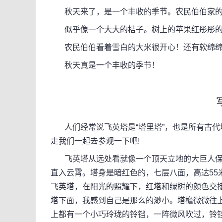
秋天来了，是一个丰收的季节。农民伯伯家的
似乎像一个大大的桔子。树上的苹果红彤彤的
农民伯伯看着雪白的大米很开心！还有软绵绵
秋天真是一个丰收的季节！
人们经常说飞英塔是“塔里塔”，也是所有古代塔
走我们一起去参观一下吧!
飞英塔从远处看就像一个顶天立地的大巨人保
直入云霄。塔身是暗红色的，七层八面，高达55
飞英塔，在阳光的照耀下，红塔和绿树的颜色交
塔下面，我感到自己是那么的渺小。塔檐微微往
上都有一个小巧玲珑的铃铛，一阵微风吹过，铃