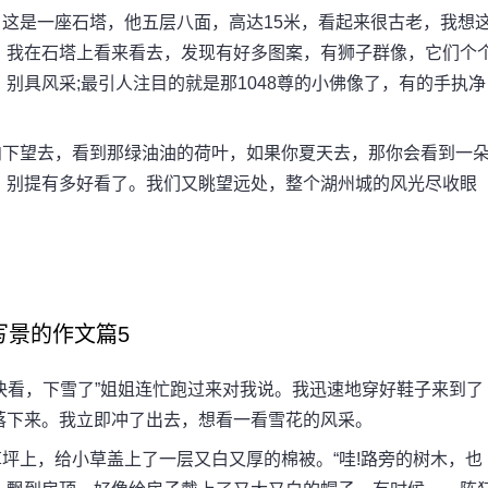
是一座石塔，他五层八面，高达15米，看起来很古老，我想
。我在石塔上看来看去，发现有好多图案，有狮子群像，它们个
别具风采;最引人注目的就是那1048尊的小佛像了，有的手执净
下望去，看到那绿油油的荷叶，如果你夏天去，那你会看到一
，别提有多好看了。我们又眺望远处，整个湖州城的风光尽收眼
写景的作文篇5
看，下雪了”姐姐连忙跑过来对我说。我迅速地穿好鞋子来到了
落下来。我立即冲了出去，想看一看雪花的风采。
上，给小草盖上了一层又白又厚的棉被。“哇!路旁的树木，也