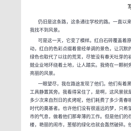
仍旧是这条路，这条通往学校的路。一直以来
我找不到风景。
可是这一天，它变了模样。红白石砖覆盖着原
动，红白的色彩点缀着曾经单调的景色，让沉默
绿色也取代了以往的荒芜，尽管没有春天吐芽的
兢业业地环绕着土地，让人踏实。我倚在一颗树
亮丽的风景。
一眼望尽，我在路途发现了他们。他们有着黑
工具静置其旁。我看得呆住了，是啊，这风景就
多少次来自烈日的炙烤呢，他们耗费了多少青春
时代的奠基者。也许他们没有很遥远的梦，只希
市的气息，做着他们那卑薄的工作。但是他们的
楼，艳丽的闹市，葱郁的绿化也就会轰然破碎。