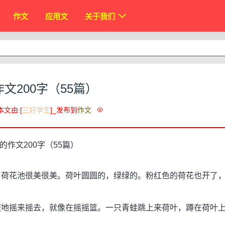
作文
应用文
关于我们
文200字（55篇）
本文由:[
三好学生
]_发布到
作文
荷花池很美很美。荷叶圆圆的，绿绿的。粉红色的荷花也开了
地摇来摇去，就像在摇摇篮。一只青蛙跳上来荷叶，蹲在荷叶