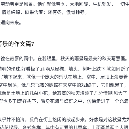
劳动者更是风景。他们就像春季，大地回暖，生机勃发，一切
，情意绵绵，硕果含羞：还有冬，傲骨铮铮。
通向未来。
写景的作文篇7
徨在寂寥的雨中。在我眼里，秋天的雨景是最美的秋天写意画
的珍珠,好看极了.雨滴从屋檐、墙头、树叶上跌下,就如同断
……”地下起来，就像一个庞大的乐队在地上、空中、屋顶上演奏着
空中飘荡，像几只飞舞的蝴蝶在天空中嬉戏!终于，它们飘累了，
就像是土地上的几朵小花，给寂寞的秋天增添了几分情趣!风大了
花”也多了!走在树下，置身花海与蝶群之中，仿佛走进了一个充满
乎并不怕冷，反倒在街上悠闲的散起步来，好像是对这秋景尤
!花花绿绿、各式各样，其中有可爱的儿童伞，上面画着两个大眼