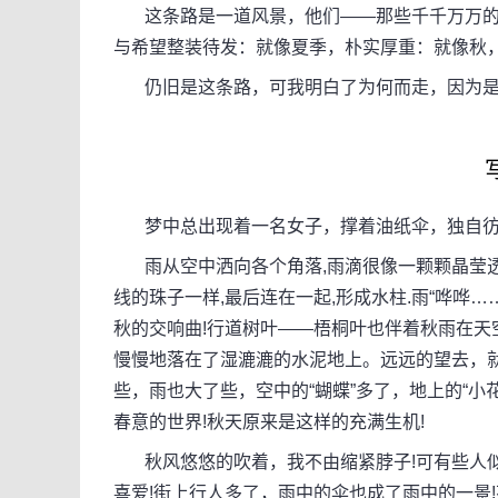
这条路是一道风景，他们——那些千千万万的
与希望整装待发：就像夏季，朴实厚重：就像秋
仍旧是这条路，可我明白了为何而走，因为是
梦中总出现着一名女子，撑着油纸伞，独自彷
雨从空中洒向各个角落,雨滴很像一颗颗晶莹透明
线的珠子一样,最后连在一起,形成水柱.雨“哗哗
秋的交响曲!行道树叶——梧桐叶也伴着秋雨在天
慢慢地落在了湿漉漉的水泥地上。远远的望去，
些，雨也大了些，空中的“蝴蝶”多了，地上的“小
春意的世界!秋天原来是这样的充满生机!
秋风悠悠的吹着，我不由缩紧脖子!可有些人似
喜爱!街上行人多了，雨中的伞也成了雨中的一景