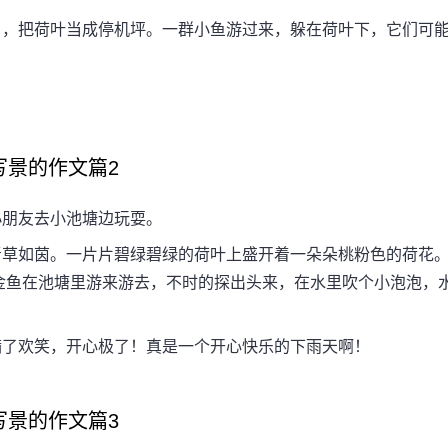
，把荷叶当成停机坪。一群小鱼游过来，躲在荷叶下，它们可
。
写景的作文篇2
朋友去小池塘边玩耍。
草如茵。一片片碧绿碧绿的荷叶上盛开着一朵朵桃粉色的荷花
金鱼在池塘里游来游去，不时的探出头来，在水里吹个小泡泡，
了欢笑，开心极了！真是一个开心快乐的下雨天啊！
写景的作文篇3