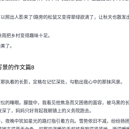
照出人影来了!路旁的松鼠又变得翠绿欲滴了，让秋天也散发
秋雨把乡村变得趣味十足。
美了。
写景的作文篇8
那执着的长影，定格在记忆深处，勾勒出我心中的那抹风景。
忪的睡眼。朦胧中，我看见他焦急而又困倦的面容，被乌黑的
夜深了，妈妈只好背起我朝镇上的义务院跑去。
，夜晚中犹如星光的路灯指引着方向。雪势依旧不减，纷纷扬