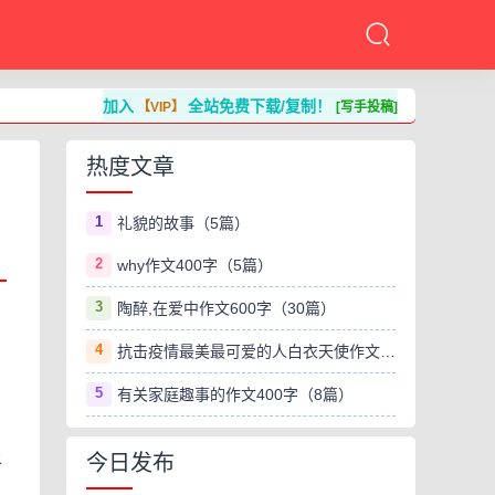
加入
全站免费下载/复制！
【VIP】
[写手投稿]
热度文章
1
礼貌的故事（5篇）
2
why作文400字（5篇）
3
陶醉,在爱中作文600字（30篇）
4
抗击疫情最美最可爱的人白衣天使作文800字（8篇）
，
5
有关家庭趣事的作文400字（8篇）
上
今日发布