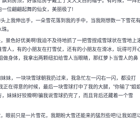
。飘到房顶，好像给房子戴上了又大又白的帽子。有时候，一阵
一位翩翩起舞的仙女，美丽极了!
头上我伸出手，一朵雪花落到我的手中，当我刚想数一下雪花
水珠。
景色好优美啊!我迫不及待地抓了一把雪捏成雪球状在雪地上
堆雪人，有的小朋友在打雪仗，还有的小朋友在滑冰，玩得可开
姐姐做身体，我拿出两颗纽扣给雪人当眼睛，那红萝卜当雪人的鼻
妹妹，一块块雪球朝我扔过来，我急忙左一闪右一闪，都没打
我正在得意的时候，最后一块雪球打中了我的大腿，”你输了“姐
方，妹妹好狡猾啊!骗我说雪球扔完了，而且背后还藏着一个雪
眼前只是一片雪花，我期盼大雪还能来的猛烈些吧!让我如愿