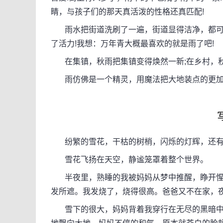
睛，与孩子们的那天真活泼的性格还真匹配!
雨水把街道洗刷了一遍，街道显得洁净，都可以
了活力!我想：万年青大概最喜欢的就是雨了吧!
在集镇，秋雨把集镇变得焕然一新;在乡村，
雨仿佛是一个精灵，用魔法把大地装点的更加
纷繁的雪花，干枯的树梢，闪烁的灯辉，还有
雪花飞扬在天空，静谧笼罩着整个世界。
半夜里，熟睡的我被妈妈从梦中推醒，睁开惺
发所遮。我发烧了，烧得很高。爸爸又不在家，
雪下的很大，妈妈背着我穿行在无尽的黑暗中