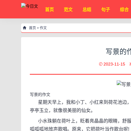
首页
范文
总结
句子
综合
首页
>
作文
写景的作
2023-11-15
写景的作文
星期天早上，我和小丁、小红来到荷花池边，
亭亭玉立，就像很美丽的仙女。
小水珠躺在荷叶上，眨着亮晶晶的眼睛，舒服
呱呱呱地放声歌唱。原来，它把荷叶当作歌台呢!