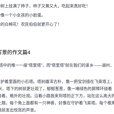
树上挂满了柿子，柿子又黄又大，吃起来真好吃！
像一个小女孩的小脸蛋。
的白棉花！农民伯伯就更开心了！
写景的作文篇4
中的唯一一座“塔里塔”，而“塔里塔”就在我们的家乡——湖州，
护着里面的小石塔。塔刹雄浑古朴，像一把宝剑插在飞英塔上
米，塔下的树就更壮观了，郁郁葱葱，像一堵绿色的屏障环绕着
接着，格外的壮观。沿着小路我来到塔的正下方，站在这么高大
上翘，每个角上面都有一只神兽，好像在守护着飞英塔。每个檐
铛就发出悦耳的声音。