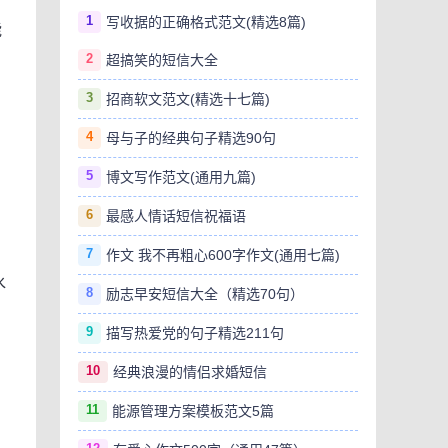
1
写收据的正确格式范文(精选8篇)
能
2
超搞笑的短信大全
3
招商软文范文(精选十七篇)
4
母与子的经典句子精选90句
5
博文写作范文(通用九篇)
6
最感人情话短信祝福语
7
。
作文 我不再粗心600字作文(通用七篇)
水
8
励志早安短信大全（精选70句）
9
描写热爱党的句子精选211句
10
经典浪漫的情侣求婚短信
11
能源管理方案模板范文5篇