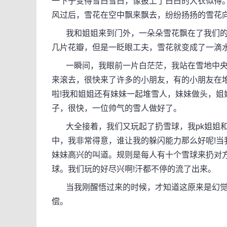
一下子变得雪白雪白，像披上了白白的大衣似得
风过后，雪花在空中飘来飘去，纷纷扬扬的雪花向
我和姐姐来到门外，一朵朵雪花飘在了我们的
几片花瓣，但是一眨眼工夫，雪花就变成了一滴
一瞬间，我眼前一片白茫茫，我站在雪地中央，
来滚去，很快来了许多的小朋友，有的小朋友在
啦!我和姐姐还有妹妹一起堆雪人，妹妹做头，
子，很快，一位帅气的雪人做好了。
大全接着，我们又玩起了扔雪球，我pk姐姐和
中，我非常得意，谁让我的躲闪能力那么好呢!当
妹妹高兴的叫道。规则是每人有十个雪球来扔对
球。我们玩的好尽兴啊!汗都不停的流了出来。
当我刚醒悟过来的时候，才知道这原来是幻觉，
偿。