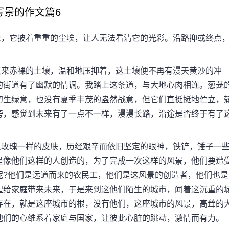
写景的作文篇6
，它披着重重的尘埃，让人无法看清它的光彩。沿路抑或终点
来赤裸的土壤，温和地压抑着，这土壤便不再有漫天黄沙的冲
的街道有了幽默的情调。我踏上这条道，与大地心肉相连。葱茏
初生绿意，也没有夏季丰茂的盎然战意，但它们直挺挺地伫立，
旁，感觉到未来有了一点不一样，漫漫长路，沿途是否终于有了
玫瑰一样的皮肤，历经艰辛而依旧坚定的眼神，铁铲，锤子一
是像他们这样的人创造的，为了完成一次这样的风景，他们要遭
呢?他们是远道而来的农民工，他们是这风景的创造者，他们也是
望给家庭带来未来，于是来到这他们陌生的城市，闻着这沉重的
存在，就是这座城市的根，没有他们，这座城市的风景，高耸的
他们的心维系着家庭与国家，让彼此心脏的跳动，激情而有力。