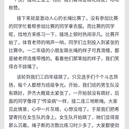
称赞。
接下来就是激动人心的长绳比赛了。没有参加比赛
的同学忙着帮参加比赛的同学拿衣服。而比赛的同学
呢，找地方来练习一下，操场上顿时热闹非凡。比赛开
始了，体育老师的哨声一响，同学们立刻投入到紧张的
比赛中。一二年级的小朋友跳长绳的样子可真滑稽，都
是被老师连推带拽的。看着他们那笨拙的样子，我们笑
得合不拢嘴了。
该轮到我们三四年级跳了。只见选手们个个斗志昂
扬，每个人都想为班级争光。开始，我们班的男生队没
有跳好，尹杰大概是太紧张了，一开始就没有跳好，后
面的同学像得了“传染病”一样，接二连三地断绳。大家
见此情景，心中一片灰暗，心想没戏了。于是我们把希
望寄托在女生队的身上。女生队开始跳了，她们显得是
那么沉着。绳子断的次数比练习时少多了。大家都使劲