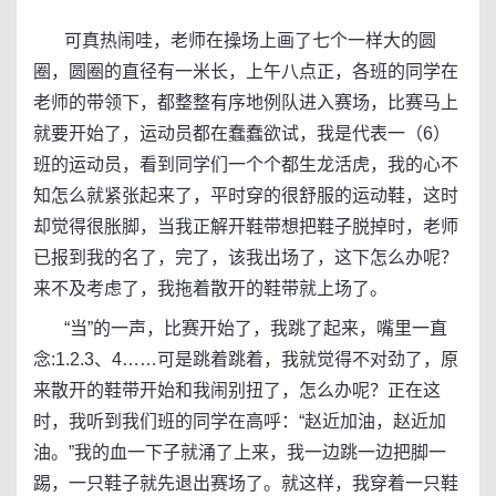
可真热闹哇，老师在操场上画了七个一样大的圆
圈，圆圈的直径有一米长，上午八点正，各班的同学在
老师的带领下，都整整有序地例队进入赛场，比赛马上
就要开始了，运动员都在蠢蠢欲试，我是代表一（6）
班的运动员，看到同学们一个个都生龙活虎，我的心不
知怎么就紧张起来了，平时穿的很舒服的运动鞋，这时
却觉得很胀脚，当我正解开鞋带想把鞋子脱掉时，老师
已报到我的名了，完了，该我出场了，这下怎么办呢？
来不及考虑了，我拖着散开的鞋带就上场了。
“当”的一声，比赛开始了，我跳了起来，嘴里一直
念:1.2.3、4……可是跳着跳着，我就觉得不对劲了，原
来散开的鞋带开始和我闹别扭了，怎么办呢？正在这
时，我听到我们班的同学在高呼：“赵近加油，赵近加
油。”我的血一下子就涌了上来，我一边跳一边把脚一
踢，一只鞋子就先退出赛场了。就这样，我穿着一只鞋