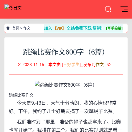
加入
全站免费下载/复制！
首页
>
作文
【VIP】
[写手投稿]
跳绳比赛作文600字（6篇）
2023-11-15
本文由:[
三好学生
]_发布到
作文
跳绳比赛作文
今天是9月3日，天气十分晴朗，我的心情也非常
好。下午，我约了几个好朋友搞了一次跳绳子比赛。
我们准时到了那里，准备的绳子也都拿来了。比赛
也就开始了。我排在第三个。我们的比赛规则就是看一