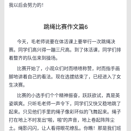
我以后会努力的！
跳绳比赛作文篇6
今天，毛老师说要在体活课上要举行一次跳绳决
赛。同学们高兴得一蹦三尺高。到了体活课，同学们排
着整齐的队伍来到操场。
比赛开始了，小观众们时而啧啧称赞，时而指手画
脚地讲着自己的看法。现在选拔结束了，已经进入了女
生决赛。
比赛的小选手们个个精神振奋，跃跃欲试，真是英
姿飒爽。只听毛老师一声令下，同学们又快又稳地跳了
起来。只见他们手里的绳子像彩环似的飞舞起来。绳子
打在地上不时发出“啪，啪”的声音，地上卷起阵阵尘
土。绳影闪闪，让人看得眼花缭乱。你瞧！那是我们班