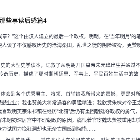
那些事读后感篇4
？”这个由汉人建立的最后一个政权，明朝，在‘当年明月’的
使人读了不仅感叹历史的沧海桑田，乱世之徒的阴险狡猾，更赞
史的大型史学读本，记叙了从明朝开国皇帝朱元璋出生并通过
彩传奇历史，描述了那时期朝廷里、军事上、平民百姓生活中的故
体会到各个优秀君主、将领、首辅给我所带来的震撼，更是对
兢兢业业；我也赞美大将常遇春的勇猛精进；我欣赏朱棣对帝王
喜欢明英宗朱祁镇在经历“北猎”后仍有重回朝廷夺政权的勇气，
解朱翊钧深居宫中不理朝政的原因，痛恨着官宦魏忠贤被重用却
全力试图力挽狂澜却也无奈亡国感到惋惜……