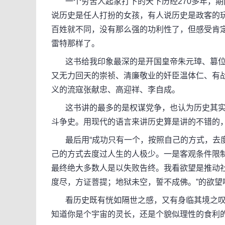
一个穷苦人起家打下的天下历经270多年，期
说历史是任人打扮的女孩，有人说历史是政客的
百姓就不同，没有那么强的功利性了，但感受肯
雷特那样了。
这书给我印象最深的是开国皇帝朱元璋、篡位
又无力回天的崇祯、清廉敬业的奸臣温体仁、有
义的流寇张献忠、高迎祥、李自成。
这书讲的最多的是权谋党争，也认为历史其实
斗争史。用现代的语言来讲历史算是讲的不错的
最后用“成功只有一个，按照自己的方式，去度
己的方式去度过人生的人极少。一是客观条件限
最终绝大多数人是以失败告终。我看欲望是推动
度尽，方证菩提；地狱未空，誓不成佛。”的欲望
看历史既有恍如隔世之感，又有身临其境之叹
知道你是个宇宙的灵长，还是个貌似理性的食利