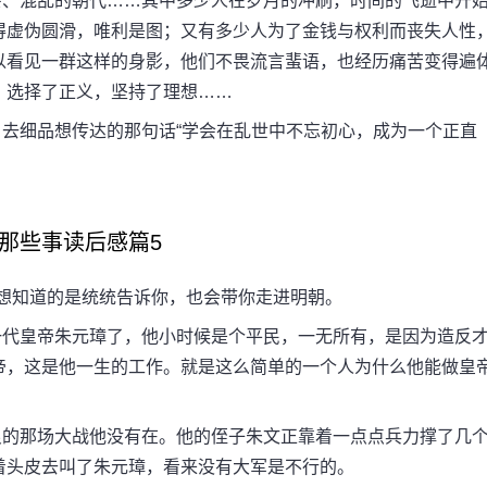
、混乱的朝代……其中多少人在岁月的冲刷，时间的飞逝中开
得虚伪圆滑，唯利是图；又有多少人为了金钱与权利而丧失人性
以看见一群这样的身影，他们不畏流言蜚语，也经历痛苦变得遍
，选择了正义，坚持了理想……
细品想传达的那句话“学会在乱世中不忘初心，成为一个正直
那些事读后感篇5
想知道的是统统告诉你，也会带你走进明朝。
代皇帝朱元璋了，他小时候是个平民，一无所有，是因为造反
帝，这是他一生的工作。就是这么简单的一个人为什么他能做皇
的那场大战他没有在。他的侄子朱文正靠着一点点兵力撑了几
着头皮去叫了朱元璋，看来没有大军是不行的。