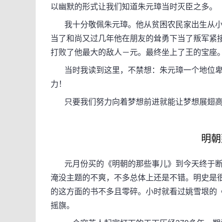
以幽默的形式让我们知道朱元璋当时灭臣之多。
我十分敬佩朱元璋。他从贫困农民家出生从小就
当了和尚又过几年他在朋友的耸勇下当了叛军紧
打败了他最大的敌人－元。最终坐上了王的宝座
当时我读到这里，不禁想：朱元璋一个地位卑
力！
只要我们努力向着梦想前进就能让梦想展翅高
明朝
元月份买的《明朝的那些事儿》到今天终于断
淹没主题的不爽，不多总体上还是不错。明史是
的这方面的书不多且零碎。小时就看过姚雪垠的
摇旗。