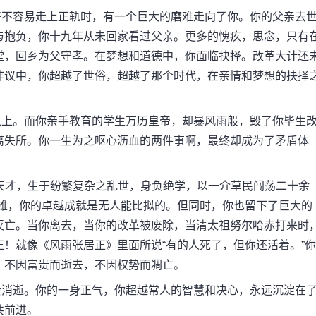
不容易走上正轨时，有一个巨大的磨难走向了你。你的父亲去
与抱负，你十九年从未回家看过父亲。更多的愧疚，思念，只有
堂，回乡为父守孝。在梦想和道德中，你面临抉择。改革大计还
非议中，你超越了世俗，超越了那个时代，在亲情和梦想的抉择
上。而你亲手教育的学生万历皇帝，却暴风雨般，毁了你毕生
离失所。你一生为之呕心沥血的两件事啊，最终却成为了矛盾体
才，生于纷繁复杂之乱世，身负绝学，以一介草民闯荡二十余
英雄，你的卓越成就是无人能比拟的。但同时，你也留下了巨大的
灭亡。当你离去，当你的改革被废除，当清太祖努尔哈赤打来时
！就像《风雨张居正》里面所说“有的人死了，但你还活着。”你
，不因富贵而逝去，不因权势而凋亡。
消逝。你的一身正气，你超越常人的智慧和决心，永远沉淀在
共前进。