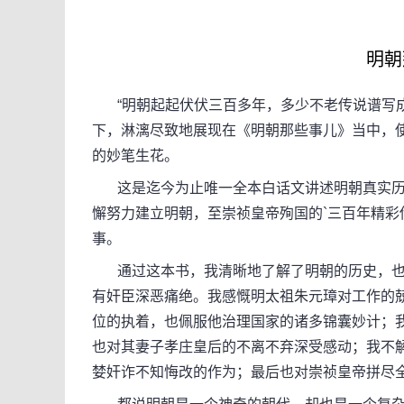
明朝
“明朝起起伏伏三百多年，多少不老传说谱写成章
下，淋漓尽致地展现在《明朝那些事儿》当中，
的妙笔生花。
这是迄今为止唯一全本白话文讲述明朝真实历
懈努力建立明朝，至崇祯皇帝殉国的`三百年精
事。
通过这本书，我清晰地了解了明朝的历史，也
有奸臣深恶痛绝。我感慨明太祖朱元璋对工作的
位的执着，也佩服他治理国家的诸多锦囊妙计；我
也对其妻子孝庄皇后的不离不弃深受感动；我不
婪奸诈不知悔改的作为；最后也对崇祯皇帝拼尽