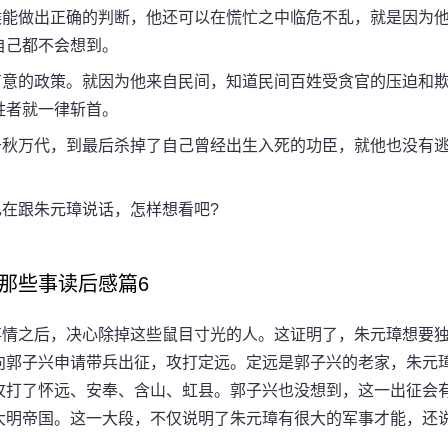
能做出正确的判断，他还可以在慌忙之中临危不乱，就是因为
自己都不会想到。
意的政策。就因为他来自民间，知道民间百姓受贪官的压迫和
姓者就一律斩首。
秋万代，到最后杀掉了自己曾经出生入死的功臣，就他也没有
。
在跟朱元璋说话，怎样想看吧?
那些事读后感篇6
情之后，决心除掉这些鼠目寸光的人。这证明了，朱元璋想要
向郭子兴申请带兵出征，攻打定远。定远是郭子兴的老家，朱元
攻打了怀远、安奉、含山、虹县。郭子兴也没想到，这一出征会
大明帝国。这一大段，不仅说明了朱元璋有很大的军事才能，还