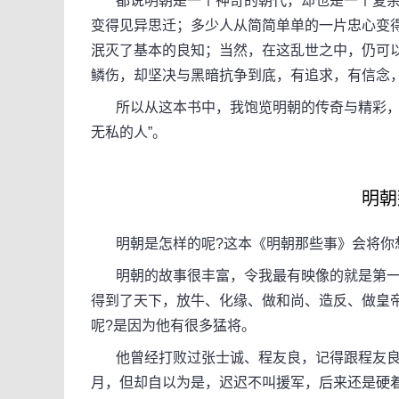
都说明朝是一个神奇的朝代，却也是一个复杂
变得见异思迁；多少人从简简单单的一片忠心变
泯灭了基本的良知；当然，在这乱世之中，仍可
鳞伤，却坚决与黑暗抗争到底，有追求，有信念
所以从这本书中，我饱览明朝的传奇与精彩，去
无私的人”。
明朝
明朝是怎样的呢?这本《明朝那些事》会将你
明朝的故事很丰富，令我最有映像的就是第一
得到了天下，放牛、化缘、做和尚、造反、做皇
呢?是因为他有很多猛将。
他曾经打败过张士诚、程友良，记得跟程友良
月，但却自以为是，迟迟不叫援军，后来还是硬