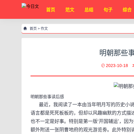
首页
范文
总结
句子
综合
首页
>
作文
明朝那些事
2023-10-18
明朝那些事读后感
最近，我阅读了一本由当年明月写的历史小说《
语言都是死死板板的，但却以风趣幽默的方式描
也不一定是好事。特别是第一版‘开国辅运’，因
额外附送一张阴曹地府的观光游览劵。此外特别