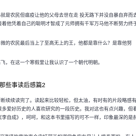
是农民但瘟疫让他的父母去世在走 投无路下并没自暴自弃而
接着他凭着自己的聪明才智成了元师拥有千军万马他不断努力终
。
微的农民最后当上了至高无上的王，他都是靠什么？是靠他努
飞，在这一个寒假里让我认识了一个朝代明朝。
那些事读后感篇2
断续续读完了。读起来比较轻松，但太油，有时有的片段略感
很多爱好历史的人喜欢研究的一段历史。我对这也有点兴趣，但
《李自成》，呵呵，和这本书里描写的可不一样，印象最深的是