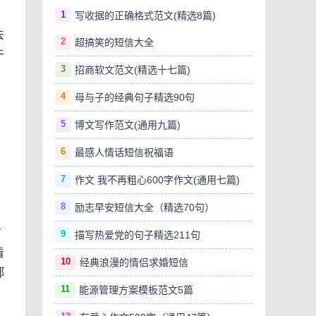
1
写收据的正确格式范文(精选8篇)
去
2
超搞笑的短信大全
于
3
招商软文范文(精选十七篇)
4
母与子的经典句子精选90句
5
博文写作范文(通用九篇)
6
最感人情话短信祝福语
7
作文 我不再粗心600字作文(通用七篇)
8
励志早安短信大全（精选70句）
有
9
描写热爱党的句子精选211句
看
10
经典浪漫的情侣求婚短信
郝
11
能源管理方案模板范文5篇