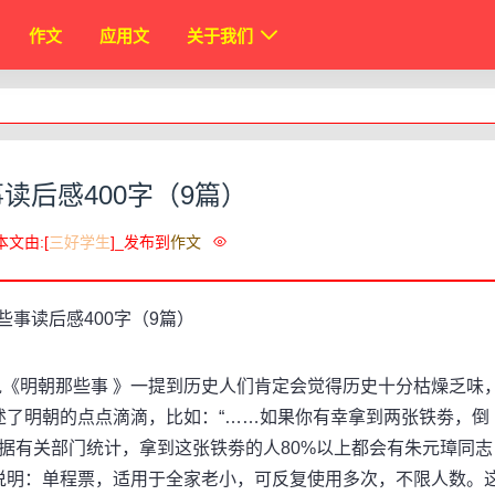
作文
应用文
关于我们
读后感400字（9篇）
本文由:[
三好学生
]_发布到
作文
明朝那些事 》一提到历史人们肯定会觉得历史十分枯燥乏味
述了明朝的点点滴滴，比如：“……如果你有幸拿到两张铁劵，倒
为据有关部门统计，拿到这张铁劵的人80%以上都会有朱元璋同志
说明：单程票，适用于全家老小，可反复使用多次，不限人数。