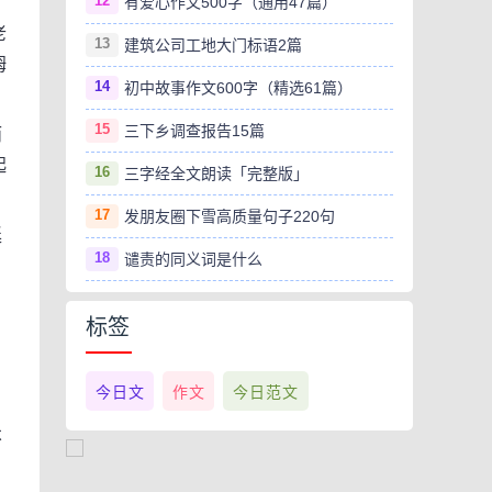
12
有爱心作文500字（通用47篇）
老
13
建筑公司工地大门标语2篇
姆
14
初中故事作文600字（精选61篇）
15
三下乡调查报告15篇
而
起
16
三字经全文朗读「完整版」
17
发朋友圈下雪高质量句子220句
廷
18
谴责的同义词是什么
。
标签
，
今日文
作文
今日范文
不