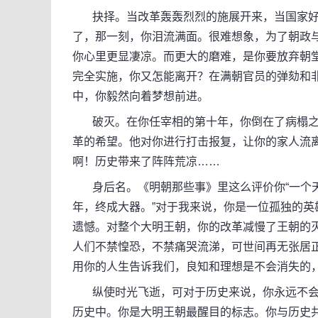
抉择。当改革轰轰烈烈的施展开来，当国家好
了，那一刻，你泪流满面。很难想象，为了朝政
你心里更显凄凉。而更大的磨难，是你要放弃朝
完全实施，你又怎能离开？在满朝官员的弹劾和
中，你毅然向着梦想前进。
破灭。在你任宰相的第十年，你倒在了病榻之
革的希望。他对你进行打击报复，让你的家人流
啊！历史带来了阵阵荒凉……
身后名。《明朝那些事》里这么评价你“一个天
年，终成大器。”对于我来说，你是一位孤独的
遗憾。对整个大明王朝，你的改革减慢了王朝的
人们不禁惶恐，不禁痛哭流涕，可世间再无张居正
用你的人生告诉我们，良知和理想是不会消失的
纵使时光飞逝，可对于历史来说，你永远不会
历史中。你是大明王朝最醒目的标志。你与历史