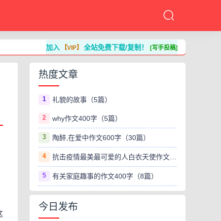
加入
全站免费下载/复制！
【VIP】
[写手投稿]
热度文章
1
礼貌的故事（5篇）
2
why作文400字（5篇）
3
陶醉,在爱中作文600字（30篇）
4
抗击疫情最美最可爱的人白衣天使作文800字（8篇）
，
5
有关家庭趣事的作文400字（8篇）
今日发布
这