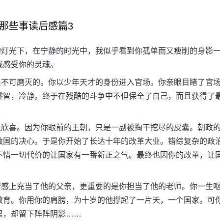
那些事读后感篇3
灯光下，在宁静的时光中，我似乎看到你孤单而又瘦削的身影
我感受你的灵魂。
不可磨灭的。你以少年天才的身份进入官场。你亲眼目睹了官
睿智，冷静。终于在残酷的斗争中不但保全了自己，而且获得了
欣喜。因为你眼前的王朝，只是一副被掏干挖尽的皮囊。朝政
救国的决心。于是你开始了长达十年的改革大业。错综复杂的政
不惜一切代价的让国家有一番新正之气。最终也因你的改革，让
感上充当了他的父亲，更重要的是你担当了他的老师。你一生
教育。你用你的肩膀，为十岁的他撑起了一片天，一个国家。可
里，却留下阵阵阴影……