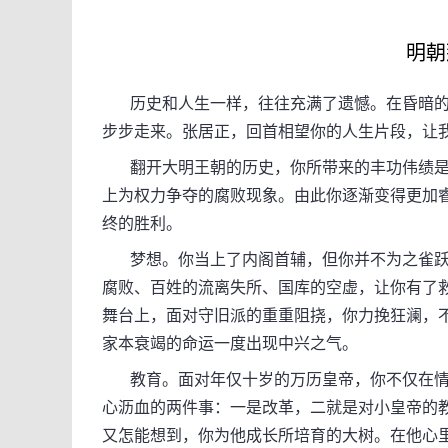
明朝
历史和人生一样，往往充满了遗憾。在昏暗的
步步走来。张居正，回首相望你的人生片段，让
翻开大明王朝的历史，你所带来的丰功伟绩是
上为权力争夺的腐败现象。由此你逐渐变得更加
终的胜利。
梦想。你当上了内阁首辅，但你并不为之雀跃
腐败、百姓的流离失所、国库的空虚，让你有了
舞台上，面对守旧派的重重阻挠，你力挽狂澜，
家本衰竭的命运一度出现中兴之气。
教育。面对年仅十岁的万历皇帝，你不仅在情
心沥血的两件事：一是改革，二就是对小皇帝的
又怎能想到，你为他成长所培育的大树。在他心