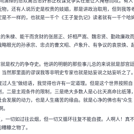
间演绎的悲欢离合忠奸邪正权谋党争实在是让人掩卷而叹。有人
玩物，还有人说历史是权贵的妓娼，那是讲政治取用，但到我等
定是不一样的，也就是一千个《王子复仇记》读者就有一千个哈
的朱棣、能干而贪财的张居正、奸相严嵩、魏忠贤、勤政廉政
战略眼光的孙承宗、忠贞的曹文昭、卢象升、有争议的袁崇焕、
就是权力的争夺史。他讲的明朝的那些事儿总的来说就是部宫
，当然那里面的谬误我等非明史专家也就是姑妄说之姑妄听之了
过人生”做结语，我觉得也许有一定道理。但是这个世界按照自
制，二是主观条件的限制，三是绝大多数人是心比天高命比纸薄
社会发展的动力，也是人生痛苦的缘由。就是心净的佛也有“众生
啊。
，一切如过往云烟，但一切又循环往复不能自拔。人啊人！真
的糟糠之物了。