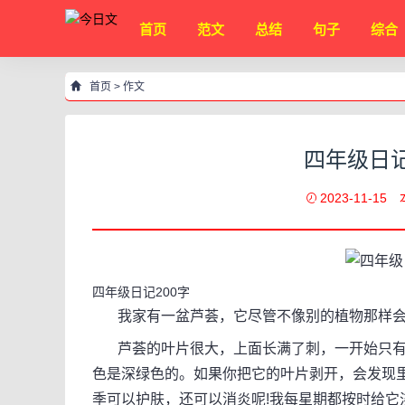
首页
范文
总结
句子
综合
首页
>
作文
四年级日记
2023-11-15
四年级日记200字
我家有一盆芦荟，它尽管不像别的植物那样会
芦荟的叶片很大，上面长满了刺，一开始只有
色是深绿色的。如果你把它的叶片剥开，会发现
季可以护肤，还可以消炎呢!我每星期都按时给它