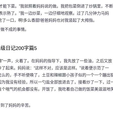
才能下菜。”我就照着妈妈说的做。我把包菜倒进了炒锅里，不断
表示熟了。”我一边炒菜，一边仔细地观察。过了几分钟力马妈
住吃了一口，啊!多么香甜!爸爸妈妈也对我竖起了大拇指。
做不成的事情。
级日记200字篇5
”一声，火着了。在妈妈的指导下，我先放了一些油，之后又放
了起来。妈妈说：“这样不对，应该是这样。”说着便示范了一
怎么的，手不听使唤了，土豆和辣椒跟小孩子似的一个一个蹦出
因为我没有经验，所以一勺盐全部放进去了，接着炒了一下，过
连个喘气的机会都没有。开饭了，我吃着自己做的饭菜美滋滋地
到了妈妈的辛苦。