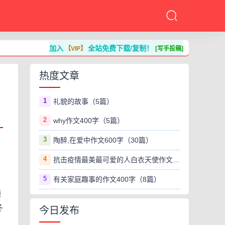
加入
全站免费下载/复制！
【VIP】
[写手投稿]
热度文章
1
礼貌的故事（5篇）
2
why作文400字（5篇）
3
陶醉,在爱中作文600字（30篇）
4
抗击疫情最美最可爱的人白衣天使作文800字（8篇）
5
有关家庭趣事的作文400字（8篇）
颜
冬
今日发布