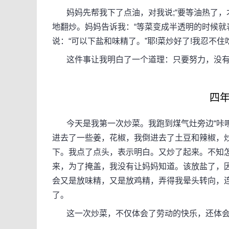
妈妈先帮我下了点油，对我说;“要等油热了，
地翻炒。妈妈告诉我：“等菜变成半透明的时候就
说：“可以下盐和味精了。”耶!菜炒好了!我忍不
这件事让我明白了一个道理：只要努力，没有
四年
今天是我第一次炒菜。我跑到煤气灶旁边“咔嚓
进去了一些姜，花椒，我倒进去了土豆和辣椒，炒
下。我点了点头，表示明白。又炒了起来。不知
来，为了掩盖，我没有让妈妈知道。该放盐了，
会又是放味精，又是放鸡精，弄得我晕头转向，
了。
这一次炒菜，不仅体会了劳动的快乐，还体会