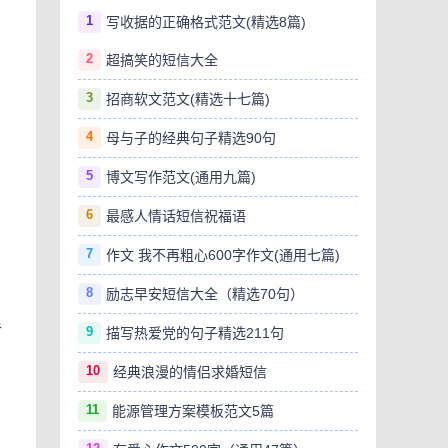
1
写收据的正确格式范文(精选8篇)
2
超搞笑的短信大全
3
招商软文范文(精选十七篇)
4
母与子的经典句子精选90句
5
博文写作范文(通用九篇)
6
最感人情话短信祝福语
7
作文 我不再粗心600字作文(通用七篇)
8
励志早安短信大全（精选70句）
手
9
描写热爱党的句子精选211句
10
经典浪漫的情侣求婚短信
11
能源管理方案模板范文5篇