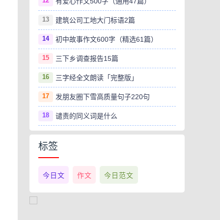
12
有爱心作文500字（通用47篇）
13
建筑公司工地大门标语2篇
14
初中故事作文600字（精选61篇）
15
三下乡调查报告15篇
16
三字经全文朗读「完整版」
17
发朋友圈下雪高质量句子220句
18
谴责的同义词是什么
标签
今日文
作文
今日范文