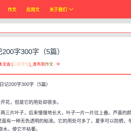
作文
应用文
关于我们
200字300字（5篇）
本文由:[
三好学生
]_发布到
作文
开花，但是它的用处却很多。
两三片叶子，后来慢慢地长大，叶子一片一片往上叠。芦荟的
里面有一种无色透明的粘液。它的用处可多了，夏季可以防晒，
浇水，使它不枯萎。