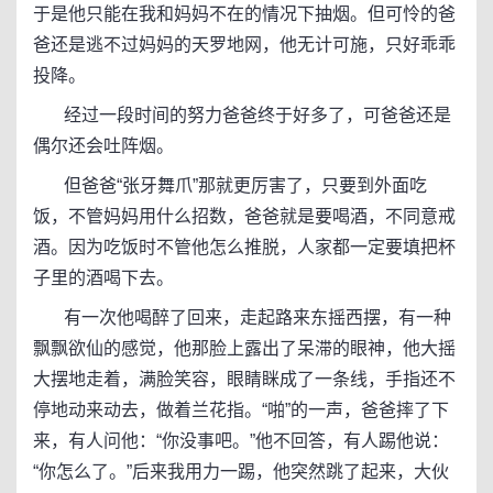
于是他只能在我和妈妈不在的情况下抽烟。但可怜的爸
爸还是逃不过妈妈的天罗地网，他无计可施，只好乖乖
投降。
经过一段时间的努力爸爸终于好多了，可爸爸还是
偶尔还会吐阵烟。
但爸爸“张牙舞爪”那就更厉害了，只要到外面吃
饭，不管妈妈用什么招数，爸爸就是要喝酒，不同意戒
酒。因为吃饭时不管他怎么推脱，人家都一定要填把杯
子里的酒喝下去。
有一次他喝醉了回来，走起路来东摇西摆，有一种
飘飘欲仙的感觉，他那脸上露出了呆滞的眼神，他大摇
大摆地走着，满脸笑容，眼睛眯成了一条线，手指还不
停地动来动去，做着兰花指。“啪”的一声，爸爸摔了下
来，有人问他：“你没事吧。”他不回答，有人踢他说：
“你怎么了。”后来我用力一踢，他突然跳了起来，大伙