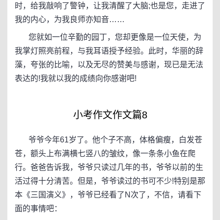
时，给我敲响了警钟，让我清醒了大脑;也是您，走进了
我的内心，为我良师亦知音……
您就如一位辛勤的园丁，您却更像是一位天使，为
我掌灯照亮前程，与我耳语授予经验。此时，华丽的辞
藻，夸张的比喻，以及无尽的赞美与感谢，现已是无法
表达的!我就以我的成绩向你感谢吧!
小考作文作文篇8
爷爷今年61岁了。他个子不高，体格偏瘦，白发苍
苍，额头上布满横七竖八的皱纹，像一条条小鱼在爬
行。爸爸告诉我，爷爷只读过几年的书，爷爷以前的生
活过得十分清苦。但是，爷爷读过的书可不少!特别是那
本《三国演义》，爷爷已经看了N次了，不信，请看下
面的事情吧：