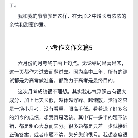
了。
我和我的爷爷就是这样，在无形之中增长着浓浓的
亲情和甜蜜的爱。
小考作文作文篇5
六月份的月考终于画上句点。无论结局是喜是悲，
这一页都作为过去而翻过去。因为高中三年，所有的测
试都是为高考做准备，都致力于高考是最终目的。
这次月考成绩很不理想。其实我心气浮躁占有很大
成分，加上七天长假，越休越浮躁、越懒散，觉得这只
是一场小月考，没有看重，眼高手低。看着退了好多名
的如今的成绩，想我真是活该。其中有一多半的题不该
错，都是粗心大意而失分。很多题都是只差一步就接近
正确答案，或者审题不清，失分失的很亏。我想态度很