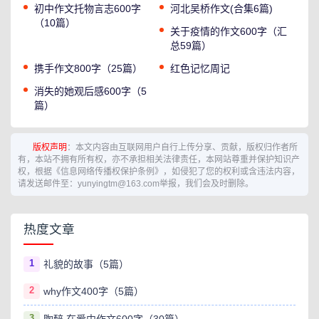
初中作文托物言志600字
河北吴桥作文(合集6篇)
（10篇）
关于疫情的作文600字（汇
总59篇）
携手作文800字（25篇）
红色记忆周记
消失的她观后感600字（5
篇）
版权声明
：本文内容由互联网用户自行上传分享、贡献，版权归作者所
有，本站不拥有所有权，亦不承担相关法律责任，本网站尊重并保护知识产
权，根据《信息网络传播权保护条例》，如侵犯了您的权利或含违法内容，
请发送邮件至：yunyingtm@163.com举报，我们会及时删除。
热度文章
1
礼貌的故事（5篇）
2
why作文400字（5篇）
3