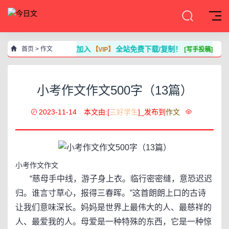
加入
全站免费下载/复制！
首页
>
作文
【VIP】
[写手投稿]
小考作文作文500字（13篇）
2023-11-14
本文由:[
三好学生
]_发布到
作文
小考作文作文
“慈母手中线，游子身上衣。临行密密缝，意恐迟迟
归。谁言寸草心，报得三春晖。”这首朗朗上口的古诗
让我们意味深长。妈妈是世界上最伟大的人、最慈祥的
人、最爱我的人。母爱是一种特殊的东西，它是一种惊