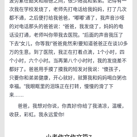
波劳累在韶关和顺德之间，很少陪我和弟弟。记得有一
次我在学校发烧了，老师先打电话给我妈妈，打了几次
都不通，之后便打给我爸爸，”嘟嘟’通了，我声音沙哑
的对电话那头的爸爸说：“爸爸，我发烧了，妈妈的电
话没打通，老师叫你带我去医院。”后面的声音我压了
下去“女儿，你等我!”爸爸竟然来!要知道爸爸正在谈10多
万的生意。到了医院，我正在打着点滴，1个小时，四
个小时，六个小时。当再第八个小时时，我的发烧差不
都好了。爸爸用手摸了摸我的短发对我说：“傻孩子，
只要你和弟弟健康，开心就好，就算我和妈妈喝白粥也
幸福。”我眼眶里的泪珠正在打转，慢慢的滑了下
来……
爸爸，我想对你说，你真好!你给了我清凉，温暖，
收获，彩虹。我永远爱你!