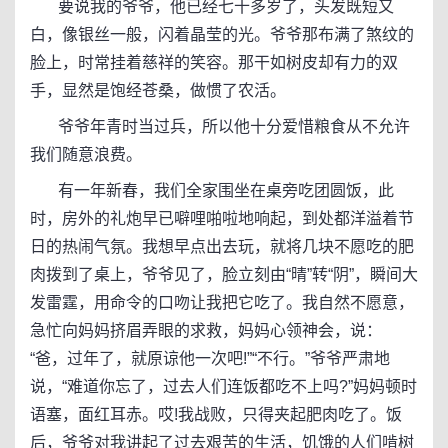
要说我的爷爷，他已经七十多岁了，头发既短又
白，像银丝一般，闪着晶莹的光。爷爷那布满了煞纹的
脸上，时常挂着慈祥的笑容。那干如树皮却有力的双
手，显然是饱经苍桑，做惯了农活。
爷爷年青时当过兵，所以他十分爱惜粮食从不允许
我们随意浪费。
有一年新春，我们全家围坐在桌旁吃团圆饭，此
时，房外的礼炮早已噼哩啪啦地响起，到处都洋溢着节
日的热闹气氛。我想早点出去玩，就将几块不愿吃的肥
肉拨到了桌上，爷爷见了，脸立刻由“晴”转“阴”，瞬间大
发雷霆，用命令的口吻让我把它吃了。我自然不愿意，
急忙向妈妈挤眉弄眼的求救，妈妈心领神会，说：
“爸，过年了，就原谅他一次吧!”“不行。”爷爷严肃地
说，“难道你忘了，过去人们连饭都吃不上吗?”妈妈顿时
语塞，面红耳赤。哎!我战败，只得夹起肥肉吃了。饭
后，爷爷对我讲起了过去艰苦的生活，饥饿的人们啃树