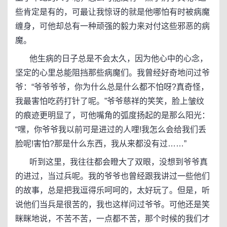
些肯定是有的，可最让我惊讶的就是他哪怕有时被病魔
缠身，可他却总有一种顽强的毅力来对付这些邪恶的病
魔。
他生病的日子总是不会太久，因为他心中的心念，
坚定的心里总能阻挡那些病魔们。我曾经好奇地问过爷
爷：“爷爷爷爷，你为什么总是什么都不怕呀?真奇怪，
我最害怕吃药打针了呢。”爷爷慈祥的笑笑，脸上皱纹
的痕迹更明显了，可他嘴角的弧度扬起的是那么阳光：
“嘿，你爷爷我以前可是进过的人哩!我怎么会给我们丢
脸呢!害怕?那是什么东西，我从来都没有过……”
听到这里，我往往都会瞪大了双眼，没想到爷爷真
的进过，当过兵呢。我的爷爷也曾经跟我讲过一些他们
的故事，总是把我逗得乐呵呵的，太好玩了。但是，听
说他们当兵是很苦的，我也这样问过爷爷。可他还是笑
眯眯地说，不苦不苦，一点都不苦，那个时候的我们才