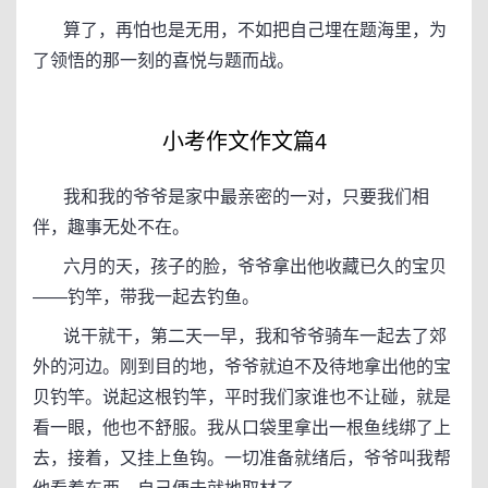
算了，再怕也是无用，不如把自己埋在题海里，为
了领悟的那一刻的喜悦与题而战。
小考作文作文篇4
我和我的爷爷是家中最亲密的一对，只要我们相
伴，趣事无处不在。
六月的天，孩子的脸，爷爷拿出他收藏已久的宝贝
——钓竿，带我一起去钓鱼。
说干就干，第二天一早，我和爷爷骑车一起去了郊
外的河边。刚到目的地，爷爷就迫不及待地拿出他的宝
贝钓竿。说起这根钓竿，平时我们家谁也不让碰，就是
看一眼，他也不舒服。我从口袋里拿出一根鱼线绑了上
去，接着，又挂上鱼钩。一切准备就绪后，爷爷叫我帮