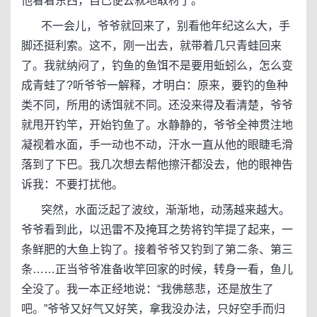
他看着东西，自己便去就地取材了。
不一会儿，爷爷就回来了，别看他年纪这么大，手
脚还挺利索。这不，刚一出去，就带着几只青蛙回来
了。我就纳闷了，钓鱼的鱼饵不是要用蚯蚓么，怎么变
成青蛙了?听爷爷一解释，才明白：原来，要钓的鱼种
类不同，所用的诱饵就不同。还没来得及看清楚，爷爷
就甩开钓竿，开始钓鱼了。水静静的，爷爷全神贯注地
凝视着水面，手一动也不动，汗水一直从他的眼睫毛滑
落到了下巴。我几次想去帮他擦汗都没去，他的眼神告
诉我：不要打扰他。
突然，水面泛起了波纹，渐渐地，动荡越来越大。
爷爷看到此，以迅雷不及掩耳之势将钓竿提了起来，一
条鲜肥的大鱼上钩了。接着爷爷又钓到了第二条、第三
条……正当爷爷准备收竿回家的时候，转身一看，鱼儿
全没了。我一本正经地说：“我佛慈悲，还是放生了
吧。”爷爷又好气又好笑，拿我没办法，只好空手而归