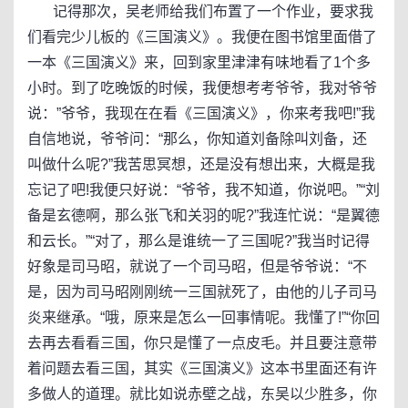
记得那次，吴老师给我们布置了一个作业，要求我
们看完少儿板的《三国演义》。我便在图书馆里面借了
一本《三国演义》来，回到家里津津有味地看了1个多
小时。到了吃晚饭的时候，我便想考考爷爷，我对爷爷
说：”爷爷，我现在在看《三国演义》，你来考我吧!”我
自信地说，爷爷问：“那么，你知道刘备除叫刘备，还
叫做什么呢?”我苦思冥想，还是没有想出来，大概是我
忘记了吧!我便只好说：“爷爷，我不知道，你说吧。”“刘
备是玄德啊，那么张飞和关羽的呢?”我连忙说：“是翼德
和云长。”“对了，那么是谁统一了三国呢?”我当时记得
好象是司马昭，就说了一个司马昭，但是爷爷说：“不
是，因为司马昭刚刚统一三国就死了，由他的儿子司马
炎来继承。“哦，原来是怎么一回事情呢。我懂了!”“你回
去再去看看三国，你只是懂了一点皮毛。并且要注意带
着问题去看三国，其实《三国演义》这本书里面还有许
多做人的道理。就比如说赤壁之战，东吴以少胜多，你