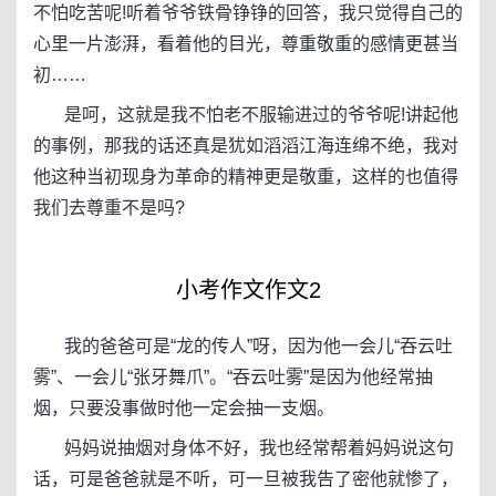
不怕吃苦呢!听着爷爷铁骨铮铮的回答，我只觉得自己的
心里一片澎湃，看着他的目光，尊重敬重的感情更甚当
初……
是呵，这就是我不怕老不服输进过的爷爷呢!讲起他
的事例，那我的话还真是犹如滔滔江海连绵不绝，我对
他这种当初现身为革命的精神更是敬重，这样的也值得
我们去尊重不是吗?
小考作文作文2
我的爸爸可是“龙的传人”呀，因为他一会儿“吞云吐
雾”、一会儿“张牙舞爪”。“吞云吐雾”是因为他经常抽
烟，只要没事做时他一定会抽一支烟。
妈妈说抽烟对身体不好，我也经常帮着妈妈说这句
话，可是爸爸就是不听，可一旦被我告了密他就惨了，