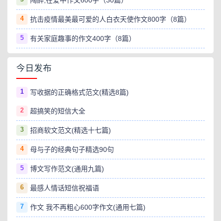
陶醉,在爱中作文600字（30篇）
4
抗击疫情最美最可爱的人白衣天使作文800字（8篇）
5
有关家庭趣事的作文400字（8篇）
今日发布
1
写收据的正确格式范文(精选8篇)
2
超搞笑的短信大全
3
招商软文范文(精选十七篇)
4
母与子的经典句子精选90句
5
博文写作范文(通用九篇)
6
最感人情话短信祝福语
7
作文 我不再粗心600字作文(通用七篇)