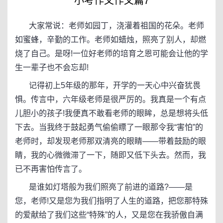
小考作文作文篇7
大家常说：老师如园丁，浇灌着祖国的花朵。老师
如蜜蜂，辛勤的工作。老师如蜡烛，照亮了别人，却燃
烧了自己。是呀!一位好老师的培育之恩可能会让他的学
生一辈子也不会忘却!
记得初上5年级的那年，开学的一天心中兴奋犹畏
惧。传言中，六年级老师是很严厉的。我真是一个有点
儿胆小的孩子!我便真不敢看老师的眼眸，总是想将头低
下去。当我终于鼓起勇气偷偷瞟了一眼那令我“害怕”的
老师时，却发现老师那双清亮的眼睛——带着鼓励的眼
睛，我的心微微滞了一下，随即又低下头去。然而，我
已不再害怕传言了。
是谁如灯塔般为我们照亮了前进的道路?——是
您，老师!又是您为我们指明了人生的道路，把您那特殊
的爱献给了我们这些“特殊”的人，又是您在我骄傲自满