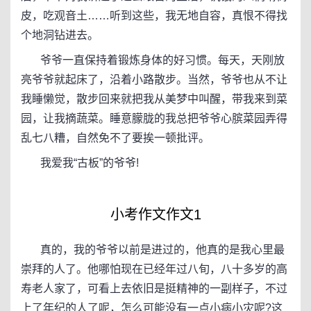
皮，吃观音土……听到这些，我无地自容，真恨不得找
个地洞钻进去。
爷爷一直保持着锻炼身体的好习惯。每天，天刚放
亮爷爷就起床了，沿着小路散步。当然，爷爷也从不让
我睡懒觉，散步回来就把我从美梦中叫醒，带我来到菜
园，让我摘蔬菜。睡意朦胧的我总把爷爷心膑菜园弄得
乱七八糟，自然免不了要挨一顿批评。
我爱我“古板”的爷爷!
小考作文作文1
真的，我的爷爷以前是进过的，他真的是我心里最
崇拜的人了。他哪怕现在已经年过八旬，八十多岁的高
寿老人家了，可看上去依旧是挺精神的一副样子，不过
上了年纪的人了呢，怎么可能没有一点小病小灾呢?这