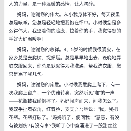
人的力量，是一种温暖的感情，让人陶醉。
妈妈，谢谢您的伟大。从小我身体不好，每天夜里
总是咳嗽，您总是轻轻地把我抱在怀中。小时候您是多
么得伟大，我望着你的脸庞，拉着你的手，我觉得您的
手好大好温暖啊!
妈妈，谢谢您的慈祥。4、5岁的时候我很调皮，在
家乡总是去爬树、捉蜻蜓。总是早早地出去，晚晚地弄
脏衣服回来，你总是默默得为我洗澡，帮我洗衣服，您
只是骂了我几句。
妈妈，谢谢您的疼爱。小时候我爱爬上爬下，有一
次我爬上窗户，一个优雅转身，突然听见“啪”的一声
——花瓶被我碰倒摔了。妈妈闻声而来，问我怎么了。
我双手扯着衣角，红着脸，支支吾吾地说：“我。我把
花瓶。花瓶打破了。”妈妈听了，便问我：“慧慧，有没
有被划伤?有没有事?我听了心中竟涌进了一股甜丝丝