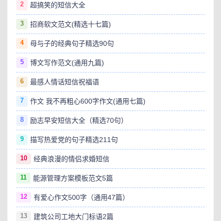
2
超搞笑的短信大全
3
招商软文范文(精选十七篇)
4
母与子的经典句子精选90句
5
博文写作范文(通用九篇)
6
最感人情话短信祝福语
7
作文 我不再粗心600字作文(通用七篇)
8
励志早安短信大全（精选70句）
9
描写热爱党的句子精选211句
10
经典浪漫的情侣求婚短信
11
能源管理方案模板范文5篇
12
有爱心作文500字（通用47篇）
13
建筑公司工地大门标语2篇