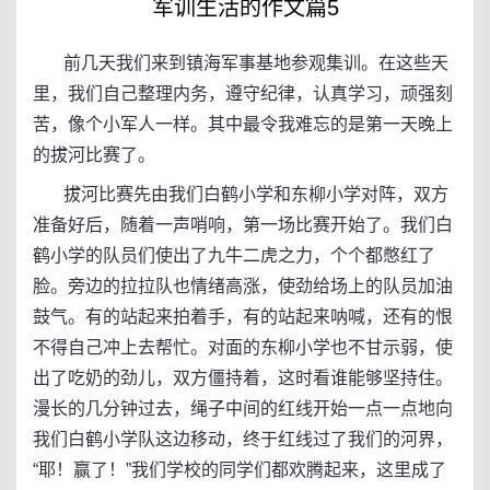
军训生活的作文篇5
前几天我们来到镇海军事基地参观集训。在这些天
里，我们自己整理内务，遵守纪律，认真学习，顽强刻
苦，像个小军人一样。其中最令我难忘的是第一天晚上
的拔河比赛了。
拔河比赛先由我们白鹤小学和东柳小学对阵，双方
准备好后，随着一声哨响，第一场比赛开始了。我们白
鹤小学的队员们使出了九牛二虎之力，个个都憋红了
脸。旁边的拉拉队也情绪高涨，使劲给场上的队员加油
鼓气。有的站起来拍着手，有的站起来呐喊，还有的恨
不得自己冲上去帮忙。对面的东柳小学也不甘示弱，使
出了吃奶的劲儿，双方僵持着，这时看谁能够坚持住。
漫长的几分钟过去，绳子中间的红线开始一点一点地向
我们白鹤小学队这边移动，终于红线过了我们的河界，
“耶！赢了！”我们学校的同学们都欢腾起来，这里成了