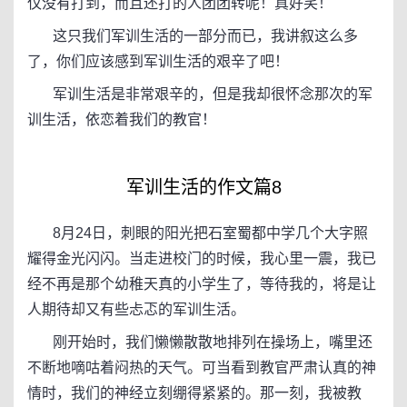
仅没有打到，而且还打的人团团转呢！真好笑！
这只我们军训生活的一部分而已，我讲叙这么多
了，你们应该感到军训生活的艰辛了吧！
军训生活是非常艰辛的，但是我却很怀念那次的军
训生活，依恋着我们的教官！
军训生活的作文篇8
8月24日，刺眼的阳光把石室蜀都中学几个大字照
耀得金光闪闪。当走进校门的时候，我心里一震，我已
经不再是那个幼稚天真的小学生了，等待我的，将是让
人期待却又有些忐忑的军训生活。
刚开始时，我们懒懒散散地排列在操场上，嘴里还
不断地嘀咕着闷热的天气。可当看到教官严肃认真的神
情时，我们的神经立刻绷得紧紧的。那一刻，我被教