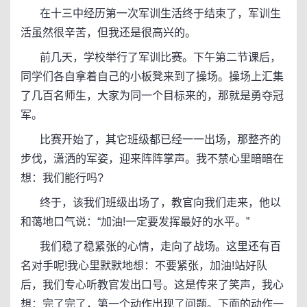
在十三中经历第一次军训生活终于结束了，军训生
活虽然很辛苦，但我还是很高兴的。
前几天，学校举行了军训比赛。下午第二节课后，
同学们各自拿着自己的小板凳来到了操场。操场上汇集
了几百名师生，大家为同一个目标来的，那就是勇夺冠
军。
比赛开始了，其它班级都已经一一出场，那整齐的
步伐，潇洒的军姿，迎来阵阵掌声。我不禁心里暗暗在
想：我们能行吗?
终于，该我们班级出场了，教官向我们走来，他以
和蔼地口气说：“加油!一定要发挥最好的水平。”
我们稳了稳紧张的心情，走向了战场。这里还有百
名对手呢!我心里默默地想：不要紧张，加油!站好队
后，我们专心听教官发出口号。这是传来了笑声，我心
想：完了完了，第一个动作出现了问题。下面的动作一