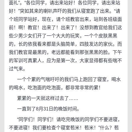
面礼”。“各位同学，请出来站好！各位同学，请出来站
好！”突如其来的喇叭声吓的我们从寝室跑了出来。“请
个班同学站好，现在，请个班教官出来，站到各班级面
前！啊！教官！出来了！出来了！没想到教官给我们这
些少男少女们开了一个大大的玩笑，一个个皮肤黑黑
的，长的依我看来都是头脑简单，四肢发达的家伙。而
我们教官是最黑的，老远都能看到那张黑黑的脸。下午
的军训可真累人，应为是第一次，大家显得都有些喘不
过气来。
一个个累的气喘吁吁的我们马上跑回了寝室，喝水
的喝水，吃泡面的吃泡面，都非常非常的累！
累累的一天就这样过去了……
一直到了8月31日的晚饭时间。
“同学们！同学们！请吃完晚饭的同学们不要进寝，
不要进寝！我们要检查个寝室苞米！苞米！”什么？苞