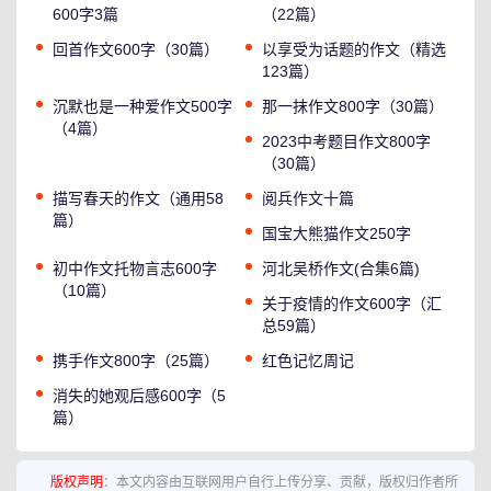
600字3篇
（22篇）
回首作文600字（30篇）
以享受为话题的作文（精选
123篇）
沉默也是一种爱作文500字
那一抹作文800字（30篇）
（4篇）
2023中考题目作文800字
（30篇）
描写春天的作文（通用58
阅兵作文十篇
篇）
国宝大熊猫作文250字
初中作文托物言志600字
河北吴桥作文(合集6篇)
（10篇）
关于疫情的作文600字（汇
总59篇）
携手作文800字（25篇）
红色记忆周记
消失的她观后感600字（5
篇）
版权声明
：本文内容由互联网用户自行上传分享、贡献，版权归作者所