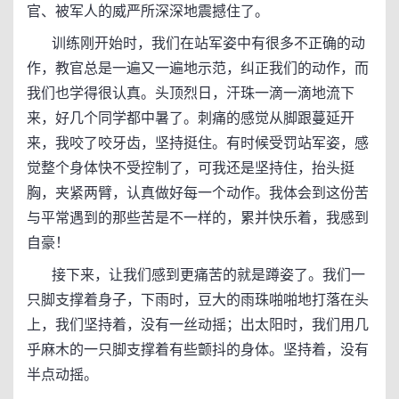
官、被军人的威严所深深地震撼住了。
训练刚开始时，我们在站军姿中有很多不正确的动
作，教官总是一遍又一遍地示范，纠正我们的动作，而
我们也学得很认真。头顶烈日，汗珠一滴一滴地流下
来，好几个同学都中暑了。刺痛的感觉从脚跟蔓延开
来，我咬了咬牙齿，坚持挺住。有时候受罚站军姿，感
觉整个身体快不受控制了，可我还是坚持住，抬头挺
胸，夹紧两臂，认真做好每一个动作。我体会到这份苦
与平常遇到的那些苦是不一样的，累并快乐着，我感到
自豪！
接下来，让我们感到更痛苦的就是蹲姿了。我们一
只脚支撑着身子，下雨时，豆大的雨珠啪啪地打落在头
上，我们坚持着，没有一丝动摇；出太阳时，我们用几
乎麻木的一只脚支撑着有些颤抖的身体。坚持着，没有
半点动摇。