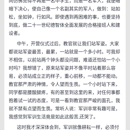
间仿佛觉得不再是一名中学生，而是一名军人，我便暗
暗下决心，使自己像一个名副其实的军人，做到：站如
松，坐如钟，行如风。即使遇到再困难的事，也要坚持
到底，做二十一世纪德智体全面发展的合格接班人和建
设者。
中午，开营仪式过后，教官就让我们站军姿。大家
都说站军姿最苦，最累，一站就是一个多小时。可我却
不相信，以前站两个钟头都没问题，难道还怕站一个小
时吗？我想错了，原来站军姿并不像平时站着那么容
易，必须站成立正的样子，重心前移，一动都不能动。
教官那严肃的神情，令人望而生畏。一个小时站下来，
同学都是腰酸腿疼，有的甚至到这里的来，对任何事都
抱着试一试的态度，可是一看到教官那严峻的面孔，我
就不禁有点望而生畏。常听人说：军训非常有趣可是，
我感觉到军训生活竟是如此这般苦,还哭了。
这时我才深深体会到，军训就像耕耘一样，必须付