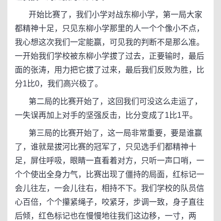
开始比赛了，我们小学对战东柳小学，第一局大家
都精神十足，只见东柳小学那里的人一个个像小不点，
我心想这次我们一定能赢，可见我的判断不是那么准。
一开始我们学校被东柳小学拔了过去，正要输时，最后
面的张涛，用力把它拔了过来，最后我们反败为胜，比
分1比0，我们高兴极了。
第二局的比赛开始了，这回我们可没这么走运了，
一失误再加上对手的坚强反击，比分变成了1比1平。
第三局的比赛开始了，这一局非常重要，要是谁赢
了，谁就是拔河比赛的冠军了，只见选手们都精神十
足，屏住呼吸，眼睛一直看着对方，只听一声口哨，一
个个使出全身力气，比赛出现了僵持的局面，红标记一
会儿往左，一会儿往右，相持不下。我们学校的队员信
心百倍，个个攥紧绳子，咬紧牙，步调一致，身子直往
后倾，红色标记也在慢慢地往我们这边移，一寸，两