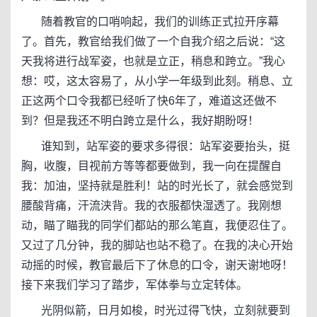
随着教官的口哨响起，我们的训练正式拉开序幕
了。首先，教官给我们做了一个自我介绍之后说：“这
天我将进行战军姿，也就是立正，稍息和跨立。”我心
想：哎，这太容易了，从小学一年级到此刻。稍息、立
正这两个口令我都已经听了快6年了，难道这还做不
到？但是我还不明白跨立是什么，我好期盼呀！
谁知到，站军姿的要求多得很：站军姿要抬头，挺
胸，收腹，目视前方等等都要做到，我一向在提醒自
我：加油，坚持就是胜利！站的时光长了，就会感觉到
腰酸背痛，汗流浃背。我的衣服都快湿透了。我刚想
动，瞄了瞄我的同学们都站的那么笔直，我便忍住了。
又过了几分钟，我的脚站也站不稳了。在我的决心开始
动摇的时候，教官最后下了休息的口令，谢天谢地呀！
接下来我们学习了踏步，军体拳与立定转体。
光阴似箭，日月如梭，时光过得飞快，立刻就要到