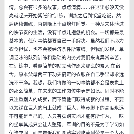
情，总会有很多的故事，点点滴滴……在这里必须天没
亮就起床开始紧张的"训练，训练之后到饭堂吃饭，然
后继续训练，直到晚上十点熄灯睡觉。一种从未体验过
的快节奏的生活，没有半点儿抱怨的机会。一切都是最
基本的，任何事情都要自己一手解决。虽然我们不必为
衣食担忧，也不会被经济条件所束缚。但我们发现，单
调乏味的队列训练和繁琐的内务对我们来说异常辛苦，
在训练中，看似简单的站立动作原来那么的累人;在宿
舍，原本父母两三下功夫搞定的衣服在自己手里却永远
洗不干净。我想，我们将做的一切事情都不会是表象上
的那么简单，在未来的工作岗位中更是如此。同时不能
只注重别人的成就，而不管他们取得成就的过程。不要
以为踩在巨人的肩上就成了巨人，毕竟脚下的高度永远
不可能是自己的。人只有脚踏实地才能有所作为，一味
的坐享其成只会让人堕落。军训的目的不是为了学习如
何洗衣服，而是告诉我们脚踏实地吃苦耐劳是一个人不