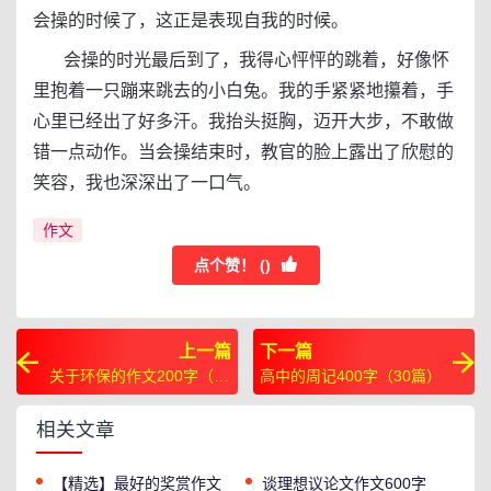
会操的时候了，这正是表现自我的时候。
会操的时光最后到了，我得心怦怦的跳着，好像怀
里抱着一只蹦来跳去的小白兔。我的手紧紧地攥着，手
心里已经出了好多汗。我抬头挺胸，迈开大步，不敢做
错一点动作。当会操结束时，教官的脸上露出了欣慰的
笑容，我也深深出了一口气。
作文
点个赞！ (
)
上一篇
下一篇
关于环保的作文200字（21
高中的周记400字（30篇）
篇）
相关文章
【精选】最好的奖赏作文
谈理想议论文作文600字