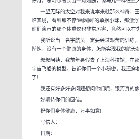
好奇，总幻想着长出一对翅膀，像鸟儿一样在蓝
一望无际的太空对我来说本来就那么神奇，王亚
临其境，看到那不停“画圆圈”的单摆小球，那漂
你们演示的那个体重仪也非常厉害，竟然可以在
我听说当一名宇航员一定要经过艰苦的训练，
惭愧，没有一个健康的身体，怎能实现我的航天
叔叔阿姨，我前年暑假去了上海科技馆，在那
宇宙飞船的模型。告诉你们一个小秘密，我还穿
了!
我还有好多好多问题想问你们呢，银河真的像一
好期待你们的回信。
祝你们身体健康，万事如意!
写信人：
日期：