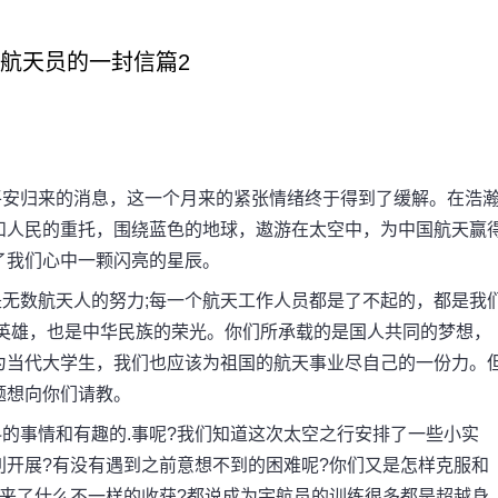
3给航天员的一封信篇2
安归来的消息，这一个月来的紧张情绪终于得到了缓解。在浩
和人民的重托，围绕蓝色的地球，遨游在太空中，为中国航天赢
了我们心中一颗闪亮的星辰。
数航天人的努力;每一个航天工作人员都是了不起的，都是我
的英雄，也是中华民族的荣光。你们所承载的是国人共同的梦想，
为当代大学生，我们也应该为祖国的航天事业尽自己的一份力。
题想向你们请教。
事情和有趣的.事呢?我们知道这次太空之行安排了一些小实
开展?有没有遇到之前意想不到的困难呢?你们又是怎样克服和
来了什么不一样的收获?都说成为宇航员的训练很多都是超越身