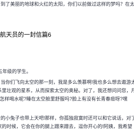
到了美丽的地球和火红的太阳，你们以前做过这样的梦吗？在
3给航天员的一封信篇6
五年级的学生。
你们飞向太空的那一刻，我是多么羡慕啊!我也多么想去遨游
系里壮观的星系，从而探索太空的奥秘。对了，我还想问问您，
怎样喝水呢?睡在太空舱里舒服吗?脸上有没有长青春痘呀?嘿
小兔子也带上天吧!那样，你孤独寂寞时还可以和它说话，对
家的时候，它会在你的腿上蹭来蹭去，逗你开心的!阿姨，我希望