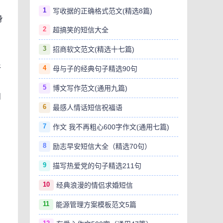
。
1
写收据的正确格式范文(精选8篇)
身
2
超搞笑的短信大全
，
3
招商软文范文(精选十七篇)
很
4
母与子的经典句子精选90句
5
博文写作范文(通用九篇)
和
6
最感人情话短信祝福语
7
作文 我不再粗心600字作文(通用七篇)
？
8
励志早安短信大全（精选70句）
9
描写热爱党的句子精选211句
10
经典浪漫的情侣求婚短信
11
能源管理方案模板范文5篇