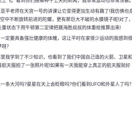
天上飞。看到你们搭乘神十上天的新闻，我非常激动也非常羡慕
平老师在天宫一号的讲课让它变得更加生动有趣了!我仿佛也
浮空中不断旋转前进的陀螺，更有那巨大不破的水膜镜子呢!对了
失重状态下用牛顿第二定律把聂海胜叔叔的体重给推算出来!
一定要具备强壮健康的体魄，这让平时在家很少运动的我感到
梦呀？
里我学到了不少知识，也看到了我们中国自己造的火箭、卫星
着航天服拍了一张照片呢!如果有一天我能穿上真正的航天服就好
条大河吗?星星在天上会眨眼吗?你们看到UFO和外星人了吗