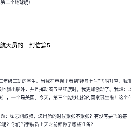
第二个地球呢!
3给航天员的一封信篇5
年级三班的学生。当我在电视里看到“神舟七号”飞船升空，我
慢地飘出舱外，并且挥动着五星红旗时，我更加激动了。我想：
联），一个是美国。今天，第三个能够出舱的国家诞生啦！这个
题：翟志刚叔叔，您出舱的时候紧张不紧张？有没有要飞的感
舱呢？你们当宇航员上天之前都做了哪些准备？