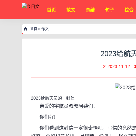
首页
范文
总结
句子
综合
首页
>
作文
2023给
2023-11-12
2023给航天员的一封信
亲爱的宇航员叔叔阿姨们：
你们好!
你们看到这封信一定很奇怪吧，写信的竟然是一