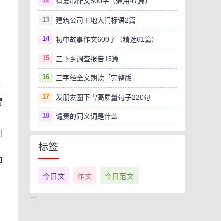
12
有爱心作文500字（通用47篇）
13
建筑公司工地大门标语2篇
14
初中故事作文600字（精选61篇）
15
三下乡调查报告15篇
16
三字经全文朗读「完整版」
瀚
17
发朋友圈下雪高质量句子220句
得
18
谴责的同义词是什么
们
标签
但
今日文
作文
今日范文