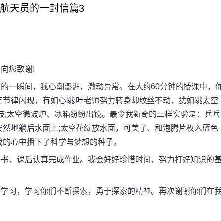
3给航天员的一封信篇3
向您致谢!
一瞬间，我心潮澎湃，激动异常。在大约60分钟的授课中，
有节律闪现，有如心跳;叶老师努力转身却纹丝不动，犹如跳太空
肢;太空微波炉、冰箱纷纷出镜。最令我新奇的三样实验是：乒乓
安然地躺后水面上;太空花绽放水面，可美了、和泡腾片枚入蓝色
我的心中播下了科学与梦想的种子。
书，课后认真完成作业。我会好好珍惜时间，努力打好知识的
学习，学习你们不断探索，勇于探索的精神。再次谢谢你们在