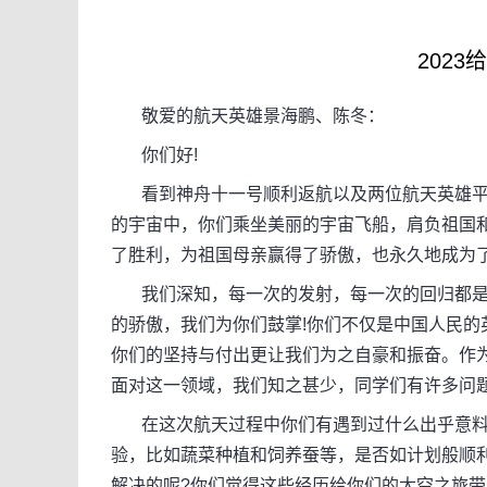
202
敬爱的航天英雄景海鹏、陈冬：
你们好!
看到神舟十一号顺利返航以及两位航天英雄平
的宇宙中，你们乘坐美丽的宇宙飞船，肩负祖国
了胜利，为祖国母亲赢得了骄傲，也永久地成为
我们深知，每一次的发射，每一次的回归都是无
的骄傲，我们为你们鼓掌!你们不仅是中国人民
你们的坚持与付出更让我们为之自豪和振奋。作
面对这一领域，我们知之甚少，同学们有许多问
在这次航天过程中你们有遇到过什么出乎意料的
验，比如蔬菜种植和饲养蚕等，是否如计划般顺利
解决的呢?你们觉得这些经历给你们的太空之旅带