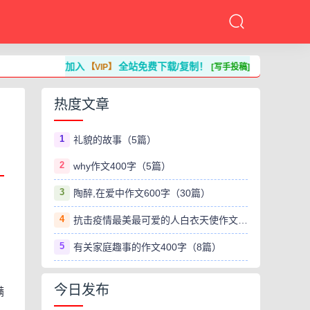
加入
全站免费下载/复制！
【VIP】
[写手投稿]
热度文章
1
礼貌的故事（5篇）
2
why作文400字（5篇）
3
陶醉,在爱中作文600字（30篇）
4
抗击疫情最美最可爱的人白衣天使作文800字（8篇）
5
有关家庭趣事的作文400字（8篇）
今日发布
满