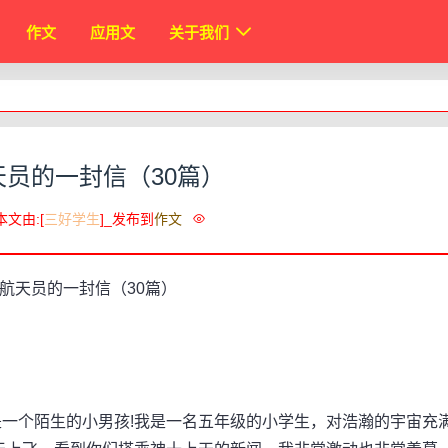
作文
应用文
关于我们
航天员的一封信（30篇）
本文由:[
三好学生
]_发布到
作文
个陌生的小男孩!我是一名五年级的小学生，对浩瀚的宇宙充