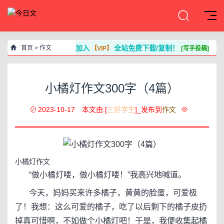
加入
全站免费下载/复制！
首页
>
作文
【VIP】
[写手投稿]
小橘灯作文300字（4篇）
2023-10-17
本文由:[
三好学生
]_发布到
作文
小橘灯作文
“做小橘灯喽，做小橘灯喽！”我高兴地喊道。
今天，妈妈买来许多橘子，黄黄的脸蛋，可爱极
了！我想：这么可爱的橘子，吃了以后剩下的橘子皮扔
掉真可惜啊，不如做个小橘灯吧！于是，我便收集起橘