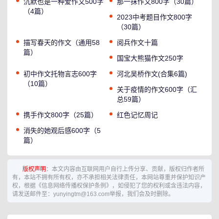
沉默也是一种爱作文500字
那一抹作文800字（30篇）
（4篇）
2023中考题目作文800字
（30篇）
描写春天的作文（通用58
阅兵作文十篇
篇）
国宝大熊猫作文250字
初中作文托物言志600字
河北吴桥作文(合集6篇)
（10篇）
关于疫情的作文600字（汇
总59篇）
携手作文800字（25篇）
红色记忆周记
消失的她观后感600字（5
篇）
版权声明
：本文内容由互联网用户自行上传分享、贡献，版权归作者所
有，本站不拥有所有权，亦不承担相关法律责任，本网站尊重并保护知识产
权，根据《信息网络传播权保护条例》，如侵犯了您的权利或含违法内容，
请发送邮件至：yunyingtm@163.com举报，我们会及时删除。