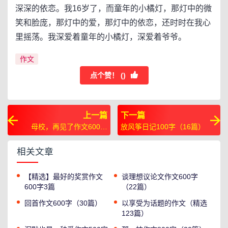
深深的依恋。我16岁了，而童年的小橘灯，那灯中的微
笑和脸庞，那灯中的爱，那灯中的依恋，还时时在我心
里摇荡。我深爱着童年的小橘灯，深爱着爷爷。
作文
点个赞！ (
)
上一篇
下一篇
母校，再见了作文600字
放风筝日记100字（16篇）
（13篇）
相关文章
【精选】最好的奖赏作文
谈理想议论文作文600字
600字3篇
（22篇）
回首作文600字（30篇）
以享受为话题的作文（精选
123篇）