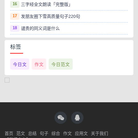
16
三字经全文朗读「完整版」
17
发朋友圈下雪高质量句子220句
18
谴责的同义词是什么
标签
今日文
作文
今日范文
首页
范文
总结
句子
综合
作文
应用文
关于我们