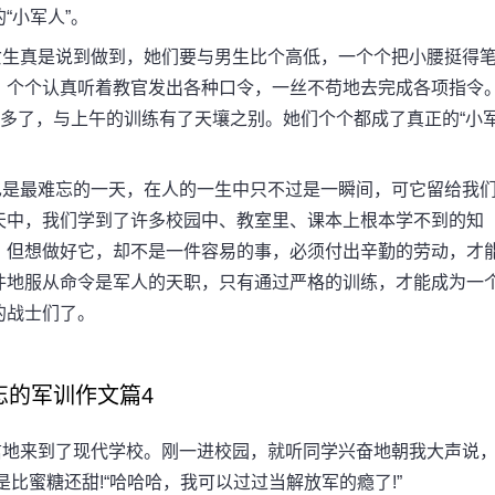
“小军人”。
生真是说到做到，她们要与男生比个高低，一个个把小腰挺得
，个个认真听着教官发出各种口令，一丝不苟地去完成各项指令
神多了，与上午的训练有了天壤之别。她们个个都成了真正的“小
是最难忘的一天，在人的一生中只不过是一瞬间，可它留给我
天中，我们学到了许多校园中、教室里、课本上根本学不到的知
，但想做好它，却不是一件容易的事，必须付出辛勤的劳动，才
件地服从命令是军人的天职，只有通过严格的训练，才能成为一
的战士们了。
忘的军训作文篇4
地来到了现代学校。刚一进校园，就听同学兴奋地朝我大声说
比蜜糖还甜!“哈哈哈，我可以过过当解放军的瘾了!”