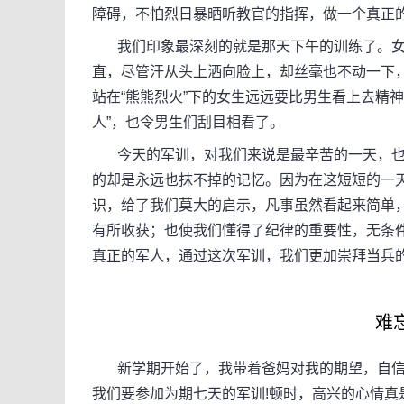
障碍，不怕烈日暴晒听教官的指挥，做一个真正的
我们印象最深刻的就是那天下午的训练了。女
直，尽管汗从头上洒向脸上，却丝毫也不动一下
站在“熊熊烈火”下的女生远远要比男生看上去精
人”，也令男生们刮目相看了。
今天的军训，对我们来说是最辛苦的一天，也
的却是永远也抹不掉的记忆。因为在这短短的一
识，给了我们莫大的启示，凡事虽然看起来简单
有所收获；也使我们懂得了纪律的重要性，无条
真正的军人，通过这次军训，我们更加崇拜当兵
难
新学期开始了，我带着爸妈对我的期望，自信
我们要参加为期七天的军训!顿时，高兴的心情真是