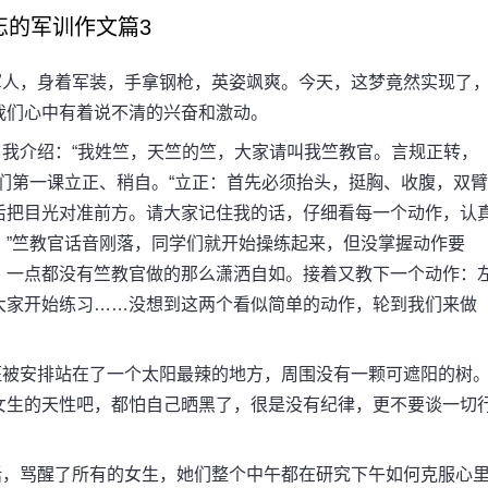
忘的军训作文篇3
人，身着军装，手拿钢枪，英姿飒爽。今天，这梦竟然实现了
我们心中有着说不清的兴奋和激动。
介绍：“我姓竺，天竺的竺，大家请叫我竺教官。言规正转，
们第一课立正、稍自。“立正：首先必须抬头，挺胸、收腹，双臂
后把目光对准前方。请大家记住我的话，仔细看每一个动作，认
。”竺教官话音刚落，同学们就开始操练起来，但没掌握动作要
，一点都没有竺教官做的那么潇洒自如。接着又教下一个动作：
大家开始练习……没想到这两个看似简单的动作，轮到我们来做
被安排站在了一个太阳最辣的地方，周围没有一颗可遮阳的树
女生的天性吧，都怕自己晒黑了，很是没有纪律，更不要谈一切
，骂醒了所有的女生，她们整个中午都在研究下午如何克服心