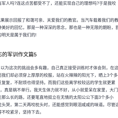
军人吗?连这点苦都受不了，还能实现自己的理想吗?于是我咬
果展示回报了和蔼可亲、关爱我们的教官。当汽车载着我们的
种美好的回忆，那是一种深深的思念，那也是一种无限的期盼，
明天是属于我们的!
忘的军训作文篇5
以为这次的挑战会多有趣，自己真正接受训练时才体会到，在
而我们却必须穿上厚厚的校服，站在火辣辣的阳光下，晒上3个多
反复复，不耐烦也得坚持。而我们这些离学校较远的学生就更累
罪，真是祸不单行。我天生体力就不好，从小就爱呆在家里，大门
走那么长的路，还要笔直地挺立在无情的太阳公公下面3个多小
枕头哭，第二天再咬枕头时，还能感觉到眼泪咸咸的味道。尽管
得不咬紧牙，坚持下去。