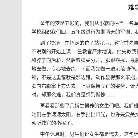
难
童年的梦是五彩的，我们从小就向往当一名军
学校组织我们四、五年级进行为期两天的军训，
到了操场，在指定的位子站好后，教官首先自我
不说别的开始上课！”竺教官严肃地说。他先教我
和脖了向后斜，然后双脚尖分开，脚跟靠拢，最
地去做，专心地去练，下面我先做一遍示范动作
领，不是这里错就是那边错，动作显得那么笨拙
脚向右脚掌上方迈去，上身保持立正的姿势，请
时，却那么难，我们真是感到惭愧……
再看看那些平凡娇生惯养的女生们吧。我们班
她们左手遮遮太阳，右手挡挡阳光，也许是爱美
动听教官的指挥了。
中午休息时，男生们说女生都是懦夫，这句话