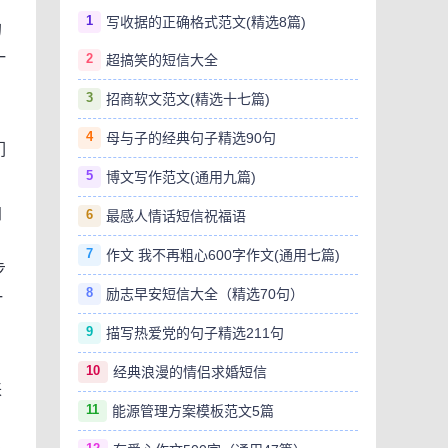
1
写收据的正确格式范文(精选8篇)
的
一
2
超搞笑的短信大全
3
招商软文范文(精选十七篇)
，
4
母与子的经典句子精选90句
们
5
博文写作范文(通用九篇)
加
6
最感人情话短信祝福语
7
作文 我不再粗心600字作文(通用七篇)
步
8
励志早安短信大全（精选70句）
一
9
描写热爱党的句子精选211句
10
经典浪漫的情侣求婚短信
来
11
能源管理方案模板范文5篇