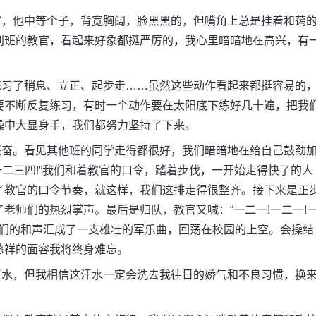
，他中等个子，背宽胸阔，脸黑黑的，但嘴角上总是挂着和蔼
别班的教官，看起来好象都挺严厉的，我心里暗暗地在高兴，有
习了稍息、立正、起步走……虽然这些动作看起来都挺容易的
要不断反复练习，有时一个动作要在太阳底下练好几十遍，把我
操中大显身手，我们都努力坚持了下来。
奋。看见其他班的同学走得都很好，我们暗暗地在给自己鼓劲
一二三四!”我们和着教官的口令，踏着步伐，一开始走得快了的人
了教官的口令节奏，就这样，我们这排走得很整齐。接下来是正
老师们的热烈掌声。最后是归队，教官又喊：“一二一!一二一!
和我们的和声汇成了一支雄壮的军乐曲，回荡在校园的上空。会操结
慈祥的面容我将终身难忘。
水，但我相信这汗水一定会洗去我往日的娇气和不良习惯，换