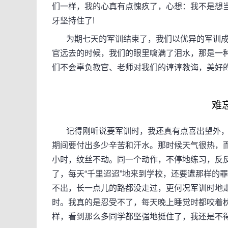
们一样，我的心真有点愧疚了，心想：我不是想当
牙坚持住了!
为期七天的军训结束了，我们以优异的军训成
官远去的时候，我们的眼里噙满了泪水，那是一
们不会辜负教官、老师对我们的谆谆教诲，美好的
难
记得刚听说要军训时，我还真有点喜出望外，
期间要付出多少辛苦和汗水。那时候天气很热，
小时，纹丝不动。同一个动作，不停地练习，反
了，每天“千里迢迢”地来到学校，还要遭那样的
不出，长一点儿的路都没走过，更何况军训时地
时。我真的是忍受不了，每天晚上睡觉时都咬着
样，看到那么多同学都坚强地挺住了，我还是不