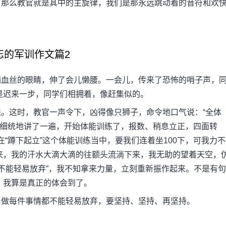
那么教官就是其中的主旋律，我们是那永远跳动着的音符和欢
忘的军训作文篇2
血丝的眼睛，伸了会儿懒腰。一会儿，传来了恐怖的哨子声，
是迟来一步，同学们相拥着，像赶集似的。
这时，教官一声令下，凶得像只狮子，命令地口气说：“全体
程细统地讲了一遍，开始体能训练了，报数、稍息立正，四面转
“蹲下起立”这个体能训练当中，要我们连着坐100下，可我力不
来，我的汗水大滴大滴的往额头流淌下来，我无助的望着天空，
不能轻易放弃”，我不知拿来力量，立刻重新振作起来。不是有句
，我算是真正的体会到了。
做每件事情都不能轻易放弃，要坚持、坚持、再坚持。