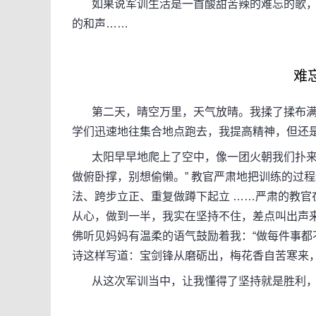
如果说军训生活是一首酸甜苦辣的难忘的歌，
的和声……
难
第二天，晴空万里，天气放晴。我揉了揉布满
学们迅速地往集合地点跑去，我提高精神，但还
太阳早早地爬上了空中，像一团火朝我们扑来。
做俯卧撑，别想偷懒。” 教官严肃地把训练的过
法、跨步立正、重复做蹲下起立 ……严肃的教官在
从心，做到一半，我实在坚持不住，差点叫出声
佛听见妈妈有温柔的语气鼓励着我：“做每件事都
诗这样写道：宝剑锋从磨砺出，梅花香自苦寒来
从这次军训当中，让我懂得了坚持就是胜利，