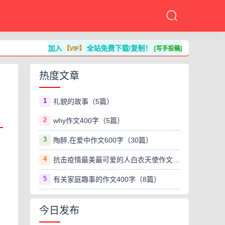
加入
全站免费下载/复制！
【VIP】
[写手投稿]
热度文章
1
礼貌的故事（5篇）
2
why作文400字（5篇）
3
陶醉,在爱中作文600字（30篇）
4
抗击疫情最美最可爱的人白衣天使作文800字（8篇）
5
有关家庭趣事的作文400字（8篇）
今日发布