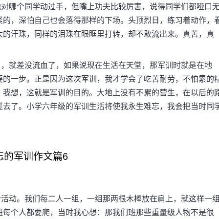
对哪个同学动过手，但嘴上功夫比较厉害，说得同学们都哑口
紧的，深怕自己也会落得那样的下场。头顶烈日，练习着动作，
大的汗珠，同样的泪珠在眼眶里打转，却不敢流出来。真苦，真
，就差没流血了，如果说现在生活在天堂，那军训时就是在地
要的一步。正是因为这次军训，我才学会了吃苦耐劳，不怕累的
。我想，这就是军训的目的。大地上没有不累的营生，在以后的
过去了。小学六年级的军训生活将使我永生难忘，我会把当时同
忘的军训作文篇6
活动。我们每二人一组，一组那两根木棒放在肩上，就这样一
班每个人都要爬，当时我心想：那我们班那些重量级人物不是很