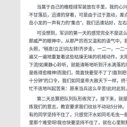
当属于自己的橄榄绿军装放在手里，我的心兴奋
不甘落后，迅速的穿着，可是由于过于激动，差
岳小龙的一声有力的“集合”，我们迅速站好，左
可没想到，军训的第一天的感觉完全不是这么
那威严的眼神中，从那严厉而又温和的语气中，
头照，“稍息!立正!向左转!齐步走，一二一，一二
遍又一遍地重复着这些枯燥无味的机械动作，太
下流!如果静心聆听，就能清晰地听到汗水滴落
是练得愈精神!而我们，简直快要受不了了!直到
十分钟”的口令，我们如同皇帝大赦天下一样，终
忙不迭地叫起苦来：原来当兵这么辛苦!此时此刻
第二天总算把队列队形练完了。接下来，就是最让
炼我们的意志，教官要求我们纹丝不动站5分钟
有的同学坚持不住了，只感觉汗水如同毛毛虫一
里那个难受呀!我也快要坚持不住了，就在心里默