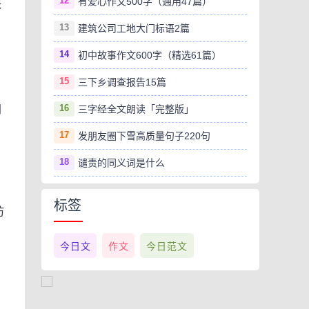
12
有爱心作文500字（通用47篇）
快
13
建筑公司工地大门标语2篇
14
初中故事作文600字（精选61篇）
15
三下乡调查报告15篇
16
同
三字经全文朗读「完整版」
17
发朋友圈下雪高质量句子220句
18
谴责的同义词是什么
标签
仿
今日文
作文
今日范文