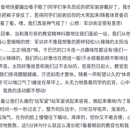
地快要蹦出嗓子眼了!同学们争先恐后的把军装穿戴好了，我
点把裤子穿反了，惹得同学们前俯后仰的大笑起来!随着体育委员
右看了看，嘿，我们真是神气极了！心想：军训肯定很有意思!
回事，当和蔼可亲的教官精神抖擞地往我们面前一站，我们从
我心里暗暗的想：军训并不像我想象的那样轻松!火辣辣的太阳当
一……立正!稍息!”唉，干巴巴的口令连一点趣味性都没有!我们一
阳火辣辣的，我们的心好像也在燃烧一般!汗水顺着脸颊不断地往
的声音。太阳好像故意和我们过不去似的，愈是烈日如火，教官愈
把我们练得腰酸腿痛，汗流如雨才罢休。随着一声盼望以久的“休
于可以喘口气了!瘫坐在草坪上，头无力地靠着同学的后背，心中
，我真的连动都不想动!
我们头痛的“站军姿”!站军姿说起来容易，做起来难呐!为了
。时间一秒一秒过去了，整齐的队伍中，只听见呼吸声，渐渐的，
般淘气，在你的脸上慢慢往下蠕动，痒痒的，但你又不敢去擦，
默地数数，这5分钟为什么就这么漫长呢?看着眼前的教官也和我