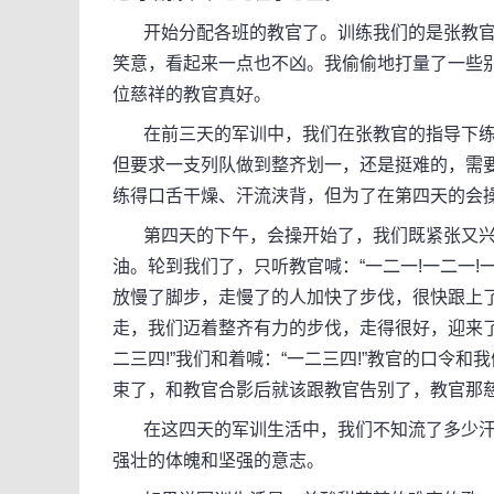
开始分配各班的教官了。训练我们的是张教官
笑意，看起来一点也不凶。我偷偷地打量了一些
位慈祥的教官真好。
在前三天的军训中，我们在张教官的指导下练
但要求一支列队做到整齐划一，还是挺难的，需
练得口舌干燥、汗流浃背，但为了在第四天的会
第四天的下午，会操开始了，我们既紧张又兴
油。轮到我们了，只听教官喊：“一二一!一二一!
放慢了脚步，走慢了的人加快了步伐，很快跟上
走，我们迈着整齐有力的步伐，走得很好，迎来了
二三四!”我们和着喊：“一二三四!”教官的口令
束了，和教官合影后就该跟教官告别了，教官那
在这四天的军训生活中，我们不知流了多少汗
强壮的体魄和坚强的意志。