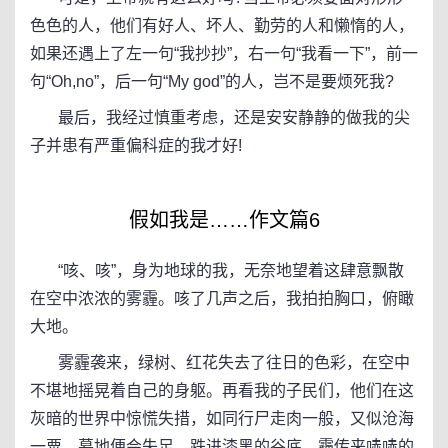
色色的人，他们有好人、坏人、勤劳的人和懒惰的人，
如果还遇上了左一句“我抄抄”，右一句“我看一下”，前一
句“Oh,no”，后一句“My god”的人，岂不是要烦死我?
最后，我经过慎重考虑，还是安安静静的做我的尖
子并患有严重偏科症的我才好!
假如我是……作文篇6
“咳、咳”，身为地球的我，无奈地望着这肆意飘散
在空中浓浓的雾霾。咳了几声之后，我拍拍胸口，俯瞰
大地。
雾霾袭来，绿树、红花失去了往日的色彩，在空中
不堪地摇晃着自己的身躯。再看我的子民们，他们在这
灰暗的世界中惊慌失措，如同行尸走肉一般，又似沧海
一粟，募地便会失足，跌进漆黑的谷底。霾传来哧哧的