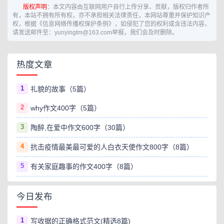
版权声明
：本文内容由互联网用户自行上传分享、贡献，版权归作者所
有，本站不拥有所有权，亦不承担相关法律责任，本网站尊重并保护知识产
权，根据《信息网络传播权保护条例》，如侵犯了您的权利或含违法内容，
请发送邮件至：yunyingtm@163.com举报，我们会及时删除。
热度文章
1
礼貌的故事（5篇）
2
why作文400字（5篇）
3
陶醉,在爱中作文600字（30篇）
4
抗击疫情最美最可爱的人白衣天使作文800字（8篇）
5
有关家庭趣事的作文400字（8篇）
今日发布
1
写收据的正确格式范文(精选8篇)