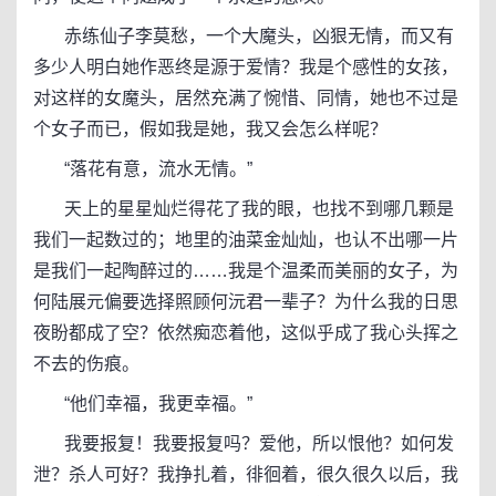
赤练仙子李莫愁，一个大魔头，凶狠无情，而又有
多少人明白她作恶终是源于爱情？我是个感性的女孩，
对这样的女魔头，居然充满了惋惜、同情，她也不过是
个女子而已，假如我是她，我又会怎么样呢？
“落花有意，流水无情。”
天上的星星灿烂得花了我的眼，也找不到哪几颗是
我们一起数过的；地里的油菜金灿灿，也认不出哪一片
是我们一起陶醉过的……我是个温柔而美丽的女子，为
何陆展元偏要选择照顾何沅君一辈子？为什么我的日思
夜盼都成了空？依然痴恋着他，这似乎成了我心头挥之
不去的伤痕。
“他们幸福，我更幸福。”
我要报复！我要报复吗？爱他，所以恨他？如何发
泄？杀人可好？我挣扎着，徘徊着，很久很久以后，我