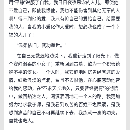
用“平静”说服了自我。我日日夜夜思念的人儿，即使他
不爱自己，即使我恨他，我也不能伤害到其他无辜的人
啊！得不到他的爱，我只有将自己的爱给自己，给需要
我的人，当我的小爱化作大爱时，想必我也成了一个幸
福的人儿了！
“温柔依旧，武功盖世。”
在自己无数遍地劝说下，我重新走到了阳光下，做
个安静温柔的小女子；重新回到古墓，欲为一个积善德
抱不平的侠女。一个人时，我安静地回忆曾经有过的爱
情，细数浪漫的点滴，暂且不去恨他，在心底感动他曾
给我的感动，在“不求天长地久，只要曾经拥有”的彻悟
中，做回豁达之人，潇潇洒洒地走一个人的路。我更加
努力地求教于师，是我看到疾苦的百姓不堪蹂躏，是我
想到痛苦的自己不可再继续下去，我练就一身的功夫，
自救也救人。