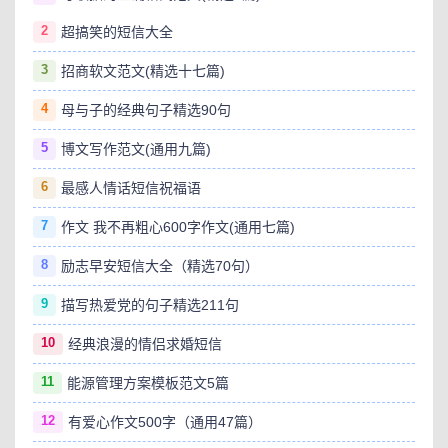
2
超搞笑的短信大全
3
招商软文范文(精选十七篇)
4
母与子的经典句子精选90句
5
博文写作范文(通用九篇)
6
最感人情话短信祝福语
7
作文 我不再粗心600字作文(通用七篇)
8
励志早安短信大全（精选70句）
9
描写热爱党的句子精选211句
10
经典浪漫的情侣求婚短信
11
能源管理方案模板范文5篇
12
有爱心作文500字（通用47篇）