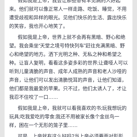
假如我是上帝，我会让那些患有罕见病的人好起
来。他们就可以像正常人一样走路、吃饭、睡觉，不用
遭受歧视和异样的眼光。见他们快乐的生活、露出快乐
的笑容，我也开心地笑了。
假如我是上帝，世界上就不会再有黑暗、野心和绝
望。我会乘坐“天堂之境号特快列车”赶往充满黑暗、野
心和绝望的地方。洒下光明之种、无私之种和希望之
种。让盲人复明，看看这多姿多彩的世界;让聋哑人可以
听到儿童清脆的声音、成年人成熟的声音和老人沙哑的
声音，让他们可以发出清脆悦耳的声音，让他们知道，
他们都是我最爱的苹果。只不过，他们太诱人了，才让
我忍不住咬了一口……
假如我是上帝，我就可以看我喜欢的书;玩我想玩的
玩具;吃我爱吃的零食;我还不用被家长像个金丝鸟一
样，困在一个无形的笼子里……
可是，上帝就有这么好吗?当上帝必须要面对形形