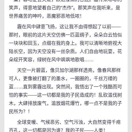
笑声，得意地望着自己的“杰作”。那笑声在我听来，是
世界痛苦的呻吟，恶魔邪恶地低哝！
霾在风中肆意飞扬，这让我不由得想起了以前——
那时，眼前的这片天空仿佛一匹蓝绸子，朵朵白云恰似
一块块和田玉，点缀在我的身上。我可以清晰地俯视大
陆长空，因为天空没有一丝杂质。人们自由地玩耍，花
朵绽开笑容，绿树在风中飒飒地歌唱……
天空一片碧蓝，像贝加尔湖那样透亮，像春风那样
可人，更像被打翻了的墨水，一圈圈的，千丝万缕的
蓝……直到雾霾出现。突然间，我悟出了一个残酷而可
怕的事实——这一切都是我的子民造成的！乱砍滥伐树
木，大肆排放废气，滥放烟花爆竹，哪一点不是我的子
民所为？！
全球变暖、气候恶劣、空气污浊，大自然变得千疮
百孔，这一切都是因为谁？我的子民——人类！