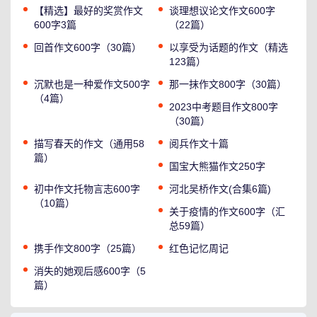
【精选】最好的奖赏作文
谈理想议论文作文600字
600字3篇
（22篇）
回首作文600字（30篇）
以享受为话题的作文（精选
123篇）
沉默也是一种爱作文500字
那一抹作文800字（30篇）
（4篇）
2023中考题目作文800字
（30篇）
描写春天的作文（通用58
阅兵作文十篇
篇）
国宝大熊猫作文250字
初中作文托物言志600字
河北吴桥作文(合集6篇)
（10篇）
关于疫情的作文600字（汇
总59篇）
携手作文800字（25篇）
红色记忆周记
消失的她观后感600字（5
篇）