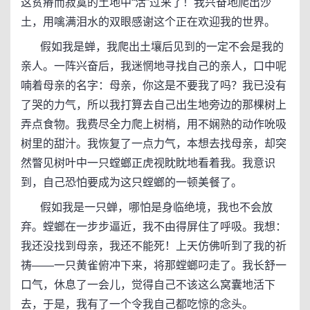
这贫瘠而寂寞的土地中“活”过来了！我兴奋地爬出沙
土，用噙满泪水的双眼感谢这个正在欢迎我的世界。
假如我是蝉，我爬出土壤后见到的一定不会是我的
亲人。一阵兴奋后，我迷惘地寻找自己的亲人，口中呢
喃着母亲的名字：母亲，你这是不要我了吗？我已没有
了哭的力气，所以我打算去自己出生地旁边的那棵树上
弄点食物。我费尽全力爬上树梢，用不娴熟的动作吮吸
树里的甜汁。我恢复了一点力气，本想去找母亲，却突
然瞥见树叶中一只螳螂正虎视眈眈地看着我。我意识
到，自己恐怕要成为这只螳螂的一顿美餐了。
假如我是一只蝉，哪怕是身临绝境，我也不会放
弃。螳螂在一步步逼近，我不由得屏住了呼吸。我想：
我还没找到母亲，我还不能死！上天仿佛听到了我的祈
祷——一只黄雀俯冲下来，将那螳螂叼走了。我长舒一
口气，休息了一会儿，觉得自己不该这么窝囊地活下
去，于是，我有了一个令我自己都吃惊的念头。