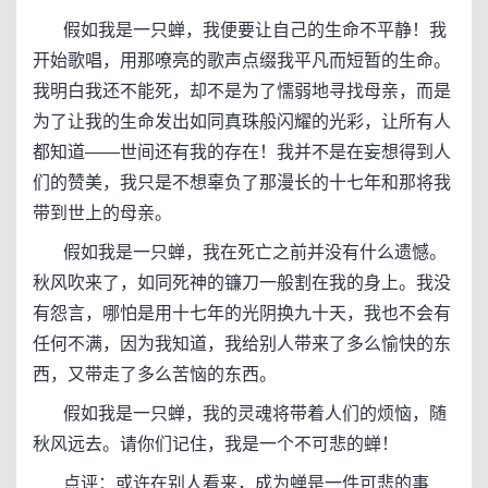
假如我是一只蝉，我便要让自己的生命不平静！我
开始歌唱，用那嘹亮的歌声点缀我平凡而短暂的生命。
我明白我还不能死，却不是为了懦弱地寻找母亲，而是
为了让我的生命发出如同真珠般闪耀的光彩，让所有人
都知道——世间还有我的存在！我并不是在妄想得到人
们的赞美，我只是不想辜负了那漫长的十七年和那将我
带到世上的母亲。
假如我是一只蝉，我在死亡之前并没有什么遗憾。
秋风吹来了，如同死神的镰刀一般割在我的身上。我没
有怨言，哪怕是用十七年的光阴换九十天，我也不会有
任何不满，因为我知道，我给别人带来了多么愉快的东
西，又带走了多么苦恼的东西。
假如我是一只蝉，我的灵魂将带着人们的烦恼，随
秋风远去。请你们记住，我是一个不可悲的蝉！
点评：或许在别人看来，成为蝉是一件可悲的事