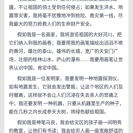
疆，不让祖国的领土受到任何侵占；如果发生洪水、地
震等灾害，我将毫不犹豫地冲到抢险、救灾第一线，尽
我最大的努力抢救人们的生命财产安全。
假如我是一名画家，我将游览祖国的大好河川，把
它们纳入到我的画卷；我要用我的画笔描绘出滔滔不绝
的黄河，雄壮的泰山，雄伟的长城，宽广的天安门广
场，壮丽的桂林山水，庐山的瀑布……我要用画笔让世
界认识中国，肯定中国。
假如我是一位发明家，我要发明一种地震探测仪，
如有地震发生，它就会发出警报，让这个地区的人们及
时撤离，这样就不会让人们沉浸在失去亲人的悲痛之
中；我还要发明 一种机器，只要从机器里生产的种子，
能在几秒之内长成参天大树，将绿色献给祖国。
假如我是神笔马良，我会给灾区的孩子画一间明亮
的教室，让他们有书读；我会给穷人画一座宽敞舒适的