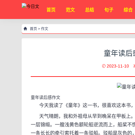
首页
范文
总结
句子
综合
首页
>
作文
童年读后
2023-11-10
童年读后感作文
今天我读了《童年》这一书，很喜欢这本书，
天气晴朗，我和外祖母从早到晚呆在甲板上。
一层锦缎。一艘浅黄色额轮船逆流而上，船桨不
一条长长的牵引索托着一条驳船。驳船是灰色的