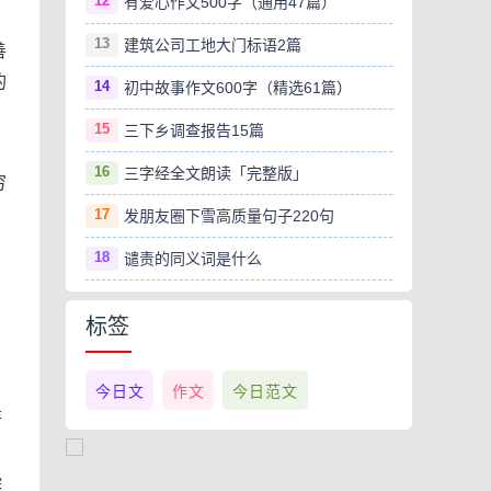
12
有爱心作文500字（通用47篇）
13
建筑公司工地大门标语2篇
善
的
14
初中故事作文600字（精选61篇）
15
三下乡调查报告15篇
16
三字经全文朗读「完整版」
穷
17
发朋友圈下雪高质量句子220句
18
谴责的同义词是什么
标签
今日文
作文
今日范文
是
染