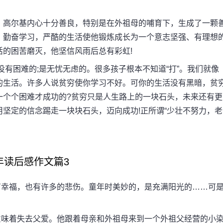
高尔基内心十分善良，特别是在外祖母的哺育下，生成了一颗
、勤奋学习，严酷的生活使他锻炼成长为一个意志坚强、有理想
的困苦磨灭，他坚信风雨后总有彩虹!
有困难的;是无忧无虑的。很多孩子根本不知道“打”。我们就像
的生活。许多人说贫穷使你学习不好。可你的生活没有黑暗，贫
一个个困难才成功的?贫穷只是人生路上的一块石头，未来还有更
坚定的信念踢走一块块石头，迈向成功!正所谓“少壮不努力，老
年读后感作文篇3
幸福，也有许多的悲伤。童年时美妙的，是充满阳光的……可
味着失去父爱。他跟着母亲和外祖母来到一个外祖父经营的小