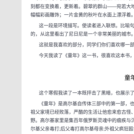
刻都在变换着，更新着。碧翠的群山——宛若大
幅幅彩画雕饰；一片金黄的秋叶在水面上漂浮着
这一段是环境描写。使读者进入联想。比喻句把
的，从这里看出了尼日尼是一个非常美丽的城市
这就是我喜欢的部分，同学们你们喜欢哪一部
今天我读了《童年》这一书，很喜欢这本书，
童
这个寒假我读了一本既抨击了黑暗，也展示了
《童年》是高尔基自传体三部中的第一部，也是
祖父家境已经败落，严酷的生活让他愈来愈古怪
野。高尔基家里是集百年俄罗斯灵魂中的痼疾与
尔基父亲毒打;后父毒打高尔基母亲;外祖父疯狂