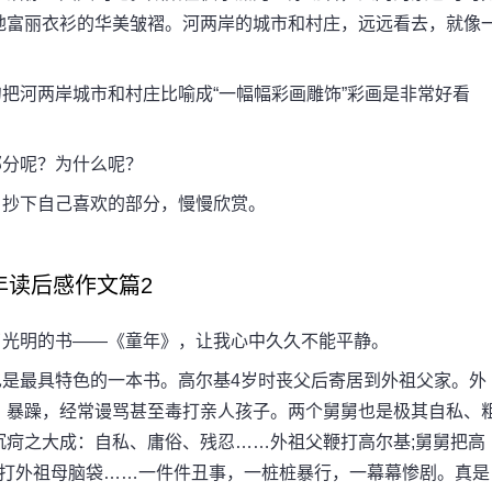
地富丽衣衫的华美皱褶。河两岸的城市和村庄，远远看去，就像
。
河两岸城市和村庄比喻成“一幅幅彩画雕饰”彩画是非常好看
。
分呢？为什么呢？
抄下自己喜欢的部分，慢慢欣赏。
年读后感作文篇2
光明的书——《童年》，让我心中久久不能平静。
最具特色的一本书。高尔基4岁时丧父后寄居到外祖父家。外
、暴躁，经常谩骂甚至毒打亲人孩子。两个舅舅也是极其自私、
沉疴之大成：自私、庸俗、残忍……外祖父鞭打高尔基;舅舅把高
殴打外祖母脑袋……一件件丑事，一桩桩暴行，一幕幕惨剧。真是