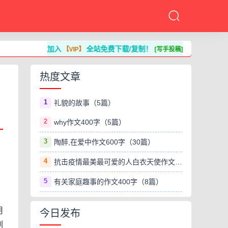
加入
全站免费下载/复制！
【VIP】
[写手投稿]
热度文章
1
礼貌的故事（5篇）
2
why作文400字（5篇）
3
陶醉,在爱中作文600字（30篇）
4
抗击疫情最美最可爱的人白衣天使作文800字（8篇）
5
有关家庭趣事的作文400字（8篇）
了
用
今日发布
刻