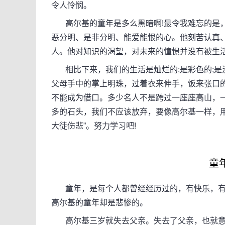
令人怜悯。
高尔基的童年是多么黑暗啊!最令我难忘的是，
恶分明、是非分明、能爱能恨的心。他刻苦认真
人。他对知识的渴望，对未来的憧憬并没有被生活
相比下来，我们的生活是灿烂的;是彩色的;是没
父母手中的掌上明珠，过着衣来伸手，饭来张口
不能成为借口。多少名人不是跨过一座座高山，
多的石头，我们不应该放弃，要像高尔基一样，用
大徒伤悲”。努力学习吧!
童
童年，是每个人都曾经经历过的，有快乐，有
高尔基的童年却是悲惨的。
高尔基三岁就失去父亲。失去了父亲，也就意