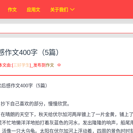
作文
应用文
关于我们
感作文400字（5篇）
本文由:[
三好学生
]_发布到
作文
抄下自己喜欢的部分，慢慢欣赏。
在晴朗的天空下，秋天给伏尔加河两岸镀上了一片金黄，铺上
慌不忙地懒洋洋地拍打着灰蓝色的河水，发出隆隆的响声，船尾
，活像一只大乌龟。太阳在伏尔加河上浮动着，四周的景色时时