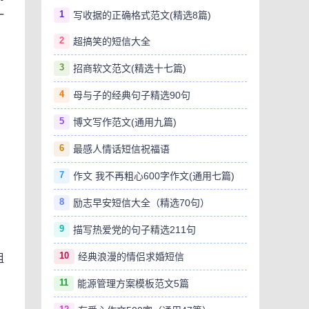
1
一
写收据的正确格式范文(精选8篇)
2
超搞笑的短信大全
3
招商软文范文(精选十七篇)
4
母与子的经典句子精选90句
5
博文写作范文(通用九篇)
6
最感人情话短信祝福语
7
作文 我不再粗心600字作文(通用七篇)
8
励志早安短信大全（精选70句）
9
描写热爱党的句子精选211句
10
经典浪漫的情侣求婚短信
粗
11
能源管理方案模板范文5篇