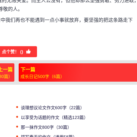
庭的无限关爱。而主人公没有，但他却那么坚强勇敢、努力进取
尊敬的人。
中我们再也不能遇到一点小事就放弃，要坚强的把这条路走下
点个赞！ (
)
上一篇
下一篇
30篇）
成长日记500字（6篇）
谈理想议论文作文600字（22篇）
以享受为话题的作文（精选123篇）
那一抹作文800字（30篇）