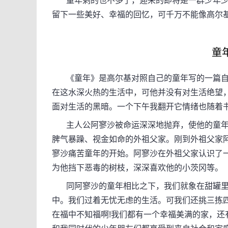
童年剩的也不多了，迎来的即将是一群少年少女
留下一些美好、幸福的回忆，可千万不能像高尔
童
《童年》是高尔基对照自己的童年写的一篇自
在这水深火热的生活中，可他并没有对生活绝望
面对生活的黑暗。一个下午我翻开它情绪也随着
主人公阿寥沙被命运深深地抛弃，使他的童年
脾气暴躁、视金如命的外祖父家。刚到外祖父家
寥沙痛苦童年的开始。阿寥沙在外祖父家认识了
为他挡下恶毒的树枝，深深喜欢他的小茨冈等。
同阿寥沙的童年相比之下，我们就象在甜罐里
中。我们过着无忧无虑的生活。可我们还挑三拣
在福中不知福啊!我们都有一个幸福美满的家，