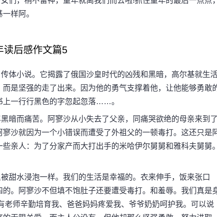
们，稍不留神，童年就离我们而去啦!抓住童年的最后一点点
基一样阿。
年读后感作文篇5
传体小说。它揭露了俄国沙皇时代的凶残和黑暗，高尔基就生
，而是坚强的走了出来。因为他的勇气支撑着他，让他能够勇敢
书上一行行黑色的字忽起忽落……。
黑暗而痛苦。阿寥沙从小失去了父亲，同痛哭欲绝的母亲来到
阿寥沙就因为一个小错误而遭受了外祖父的一顿毒打。这还只是
一些亲人：为了分家产而大打出手的米哈伊尔舅舅和雅科夫舅舅
被甜水浸泡一样。我们的生活是幸福的。衣来伸手，饭来张口
四的。阿寥沙不但填不饱肚子还要遭受毒打。和羞辱。我们真是
还有老师辛勤培育我、爸爸妈妈疼爱我、爷爷奶奶呵护我。可以说