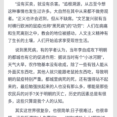
“没有买卖，就没有杀害。”追根溯源，从古至今想
这种事情也发生过许多。大自然在其中从来都不做旁观
者。“正义也许会迟到，但从不缺席。”文艺复兴就有当
时横行欧洲的鼠疫(也称“黑死病”)的“功劳”：人们在病痛
和生死离别之中，教会的地位被撼动，人文主义精神有
了生长的土壤，人们开始追求享受现世生活。
说到黑死病，有的学者认为，当年李自成攻下明朝
的都城也有它的促进作用：据说当时有个“小冰河期”，
天气大旱，农作物基本没有收成，除了一些有钱人能从
外面买东西吃，其他人就只能跟老鼠抢东西吃，导致明
朝的鼠疫特别严重。都城里病死的死，还有饿得站不起
来的，最后勉强扶起来的人也没有那么多，哪能是那些
农民兵的对手?关于明朝的灭亡，历史的因素总是有很
多，这些只算是我个人的认知。
其实这世界很复杂，也很简单;日子很难过，也很幸