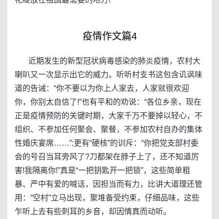
疫情作文篇4
近期发生的新型冠状病毒感染的肺炎疫情，农村大
喇叭又一次显示出它的威力。听听村支书这包含讥讽味
道的告诫：“你不要以为你上人家去，人家就很欢迎
你，你别太自信了!”也有平和的劝说：“各位乡亲，现在
正是疫情预防的关键时期，大家千万不要掉以轻心，不
组织、不参加任何聚会、聚餐，不参加农村自办的集体
性婚庆宴席……”;更有“硬核”的训斥：“你把党支部村委
会的号召当耳旁风了?刀都架在脖子上了，还不知道厉
害!我隔离你!”真是“一把钥匙开一把锁”，这些简单粗
暴、严中有爱的喊话，因担当而有力，比讲大道理还管
用：“空村”立马出现，聚堆备受约束，仔细品味，这些
乍听上去有些刺耳的乡音，却因情真而动听。