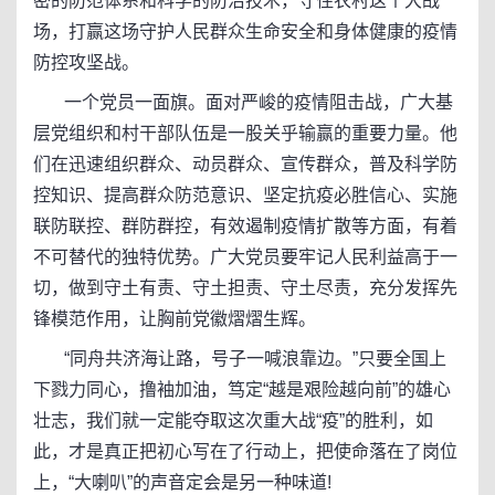
密的防范体系和科学的防治技术，守住农村这个大战
场，打赢这场守护人民群众生命安全和身体健康的疫情
防控攻坚战。
一个党员一面旗。面对严峻的疫情阻击战，广大基
层党组织和村干部队伍是一股关乎输赢的重要力量。他
们在迅速组织群众、动员群众、宣传群众，普及科学防
控知识、提高群众防范意识、坚定抗疫必胜信心、实施
联防联控、群防群控，有效遏制疫情扩散等方面，有着
不可替代的独特优势。广大党员要牢记人民利益高于一
切，做到守土有责、守土担责、守土尽责，充分发挥先
锋模范作用，让胸前党徽熠熠生辉。
“同舟共济海让路，号子一喊浪靠边。”只要全国上
下戮力同心，撸袖加油，笃定“越是艰险越向前”的雄心
壮志，我们就一定能夺取这次重大战“疫”的胜利，如
此，才是真正把初心写在了行动上，把使命落在了岗位
上，“大喇叭”的声音定会是另一种味道!