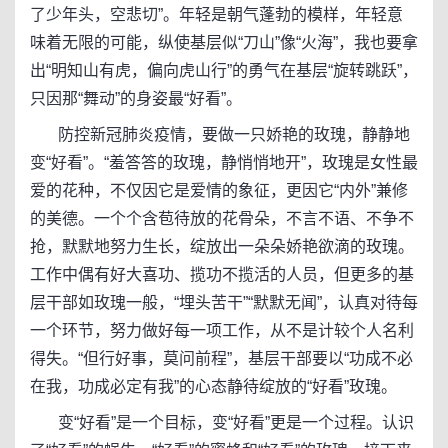
了少年头，空悲切”。年轻是朝气蓬勃的模样，年轻意
味着无限的可能，纵使基层似“刀山”像“火海”，我也要拿
出“明知山有虎，偏向虎山行”的勇气在基层“旋转跳跃”，
只因那“舞动”的身姿最“好看”。
防控新冠肺炎疫情，要做一只娇艳的玫瑰，静静地
变“好看”。“羞答答的玫瑰，静悄悄地开”，玫瑰是女性最
爱的花种，不仅因它是爱情的象征，更因它“内外”兼修
的美德。一个个含苞待放的花骨朵，不言不语、不争不
抢，默默地努力生长，绽放出一朵朵娇艳欲滴的玫瑰。
工作中偶有好大喜功、揽功不揽活的人员，但更多的基
层干部如玫瑰一般，“埋头苦干”“默默无闻”，认真对待每
一个环节，努力做好每一项工作，从不是计较个人名利
得失。“但行好事，莫问前程”，基层干部要以“功成不必
在我，功成必定有我”的心态静待绽放的“好看”玫瑰。
变“好看”是一个目标，变“好看”更是一个过程。认识