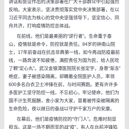
讲话和会议作出的决策部署在广大干部群众中引起强烈
反响。大家表示，坚决贯彻落实党中央决策部署，在以
习近平同志为核心的党中央坚强领导下，坚定信心、同
舟共济，打响疫情防控总体战。
在前线，他们是最美丽的“逆行者”。生命重于泰
山，疫情就是命令，防控就是责任。84岁的钟南山院
士，17年前奋战在抗击非典第一线，如今再战防疫最前
线，一路奔波不知疲倦，满腔责任为国为民，给人民吃
了颗“定心丸”。武汉金银潭医院院长张定宇，身患“渐冻”
绝症，妻子被感染隔离，却瞒着全院医护人员，率领
600多名白衣卫士冲锋在前，与时间赛跑。更有许许多
多医护工坚守防控一线，不忘初心，牢记使命，他们为
国不计生死报酬，舍小家为大家，冒着被传染被隔离的
生命危险，夜以继日的奋战以守护千家万户的安康。
在幕后，他们是疫情防控的“守门人”。危难时刻显
担当。这是一场不期而至的战“疫”，有人在台前冲锋陷