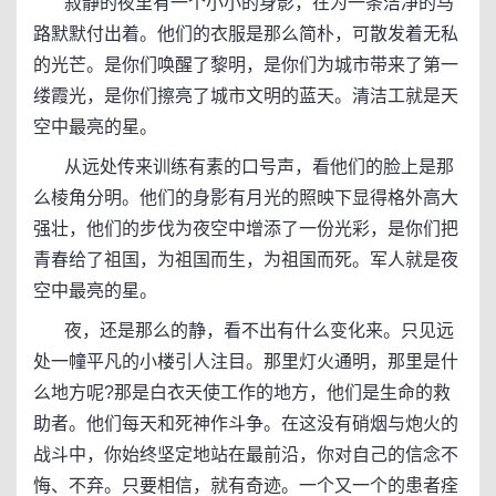
寂静的夜里有一个小小的身影，在为一条洁净的马
路默默付出着。他们的衣服是那么简朴，可散发着无私
的光芒。是你们唤醒了黎明，是你们为城市带来了第一
缕霞光，是你们擦亮了城市文明的蓝天。清洁工就是天
空中最亮的星。
从远处传来训练有素的口号声，看他们的脸上是那
么棱角分明。他们的身影有月光的照映下显得格外高大
强壮，他们的步伐为夜空中增添了一份光彩，是你们把
青春给了祖国，为祖国而生，为祖国而死。军人就是夜
空中最亮的星。
夜，还是那么的静，看不出有什么变化来。只见远
处一幢平凡的小楼引人注目。那里灯火通明，那里是什
么地方呢?那是白衣天使工作的地方，他们是生命的救
助者。他们每天和死神作斗争。在这没有硝烟与炮火的
战斗中，你始终坚定地站在最前沿，你对自己的信念不
悔、不弃。只要相信，就有奇迹。一个又一个的患者痊