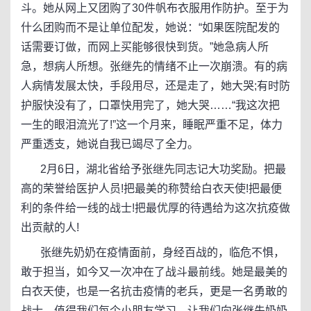
斗。她从网上又团购了30件帆布衣服用作防护。至于为
什么团购而不是让单位配发，她说：“如果医院配发的
话需要订做，而网上买能够很快到货。”她急病人所
急，想病人所想。张继先的情绪不止一次崩溃。有的病
人病情发展太快，手段用尽，还是走了，她大哭;有时防
护服快没有了，口罩快用完了，她大哭……“我这次把
一生的眼泪流光了!”这一个月来，睡眠严重不足，体力
严重透支，她说自我已竭尽了全力。
2月6日，湖北省给予张继先同志记大功奖励。把最
高的荣誉给医护人员!把最美的称赞给白衣天使!把最便
利的条件给一线的战士!把最优厚的待遇给为这次抗疫做
出贡献的人!
张继先奶奶在疫情面前，身经百战的，临危不惧，
敢于担当，如今又一次冲在了战斗最前线。她是最美的
白衣天使，也是一名抗击疫情的老兵，更是一名勇敢的
战士。值得我们每个小朋友学习，让我们向张继先奶奶