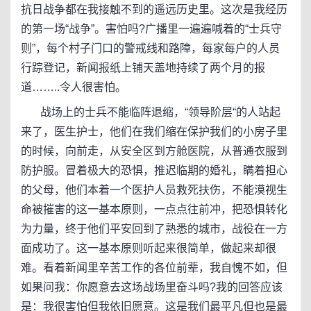
抗日战争都在我接触不到的遥远历史里。这次是我经历
的第一场“战争”。害怕吗?广播里一遍遍喊着的“士兵守
则”，每个村子门口的警戒线和路障，每家每户的人员
行踪登记，新闻报纸上铺天盖地持续了两个月的报
道……..令人很害怕。
战场上的士兵不能临阵退缩，“领导阶层“的人站起
来了，医生护士，他们在我们缩在保护我们的小房子里
的时候，向前走，从安全区到方舱医院，从普通衣服到
防护服。冒着极大的恐惧，推迟临期的婚礼，瞒着担心
的父母，他们本着一个医护人员救死扶伤，不能漠视生
命被摧害的这一基本原则，一点点往前冲，把恐惧转化
为力量，终于他们平安回到了熟悉的城市，战役在一方
面成功了。这一基本原则听起来很简单，做起来却很
难。看着新闻里辛苦工作的各位前辈，我自愧不如，但
如果问我：你愿意去这场战场里奋斗吗?我的回答应该
是：我很害怕但我依旧愿意。这是我们最平凡但也是最