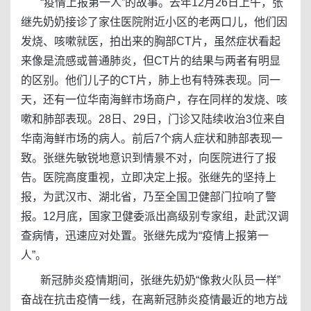
“疫情上报第一人”的故事。去年12月26日上午，张
继先奶奶接诊了家住医院附近小区的老两口儿，他们因
发烧、咳嗽就医，拍出来的胸部CT片，虽然症状看起
来像是流感或普通肺炎，但CT片的结果与两者有明显
的区别。他们儿子的CT片，肺上也有特殊表现。同一
天，还有一位华南海鲜市场商户，存在同样的发烧、咳
嗽和肺部表现。28日、29日，门诊又陆续收治3位来自
华南海鲜市场的病人。前后7个病人症状和肺部表现一
致。张继先敏锐地意识到情景不对，向医院进行了报
告。医院高度重视，立即决定上报。张继先的坚持上
报，为武汉市、湖北省，乃至全国卫健部门拉响了警
报。12月底，国家卫健委派出高级别专家组，赴武汉调
查病情，迅速应对处置。张继先成为“疫情上报第一
人”。
新冠肺炎疫情期间，张继先奶奶“像救火队员一样”
奋战在抗击疫情一线，在离新冠肺炎疫情最近的地方战