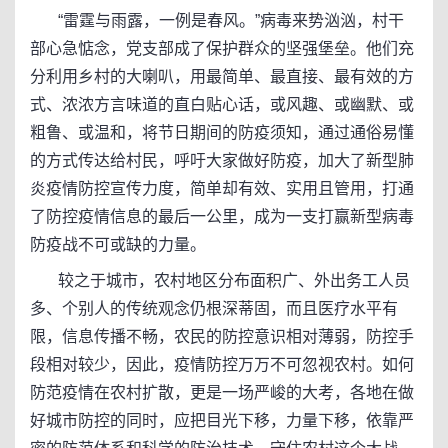
“雷霆与雨露，一例是春风。”病毒来势汹汹，村干
部心急惦念，党支部成了保护群众的坚强堡垒。他们充
分利用乡村的大喇叭，用最简单、最直接、最有效的方
式、浓浓方言味道的直白贴心话，或风趣、或幽默、或
粗鲁、或温和，将节日期间的防疫须知，通过通俗易懂
的方式传达给村民，呼吁大家做好防疫，加大了新型肺
炎疫情防控宣传力度，简单却有效、实用且管用，打通
了防控疫情信息的最后一公里，成为一支打赢新型病毒
防疫战不可或缺的力量。
较之于城市，农村地区分布面积广、外出务工人员
多、个别人的传统观念仍根深蒂固，而且医疗水平有
限，信息传播不畅，农民的防控意识相对薄弱，防控手
段相对较少，因此，疫情防控万万不可忽视农村。如何
防范疫情在农村扩散，更是一场严峻的大考，各地在做
好城市防控的同时，应把目光下移，力量下移，依靠严