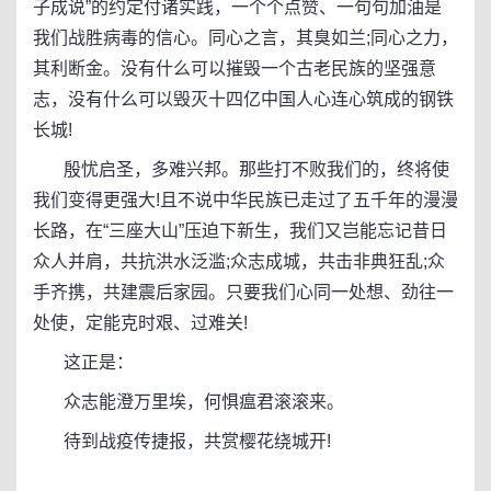
子成说”的约定付诸实践，一个个点赞、一句句加油是
我们战胜病毒的信心。同心之言，其臭如兰;同心之力，
其利断金。没有什么可以摧毁一个古老民族的坚强意
志，没有什么可以毁灭十四亿中国人心连心筑成的钢铁
长城!
殷忧启圣，多难兴邦。那些打不败我们的，终将使
我们变得更强大!且不说中华民族已走过了五千年的漫漫
长路，在“三座大山”压迫下新生，我们又岂能忘记昔日
众人并肩，共抗洪水泛滥;众志成城，共击非典狂乱;众
手齐携，共建震后家园。只要我们心同一处想、劲往一
处使，定能克时艰、过难关!
这正是：
众志能澄万里埃，何惧瘟君滚滚来。
待到战疫传捷报，共赏樱花绕城开!