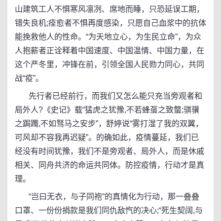
山建筑工人不惧寒风凛冽、席地而睡，只恐延误工期，
错失良机;痊愈者不惧再度感染，只愿自己血浆中的抗体
能挽救他人的性命。“为天地立心，为生民立命”，为众
人抱薪者正诠释着中国速度、中国温情、中国力量，在
这个严冬里，冲锋在前，引领全国人民勠力同心，共同
战“疫”。
先行者已经前行，而我们又怎么能只充当旁观者和
局外人?《史记》载“猛虎之犹豫,不若蜂虿之致螫;骐骥
之跼躅,不如驽马之安步”，舒婷说“雾打湿了我的双翼，
可风却不容我再迟疑”。的确如此，疫情蔓延，我们已
经没有时间犹豫，我们不是旁观者、局外人，而是休戚
相关、同舟共济的命运共同体。防控疫情，行动才是真
理。
“岂曰无衣，与子同袍”的真情化为行动，那一叠叠
口罩、一份份捐款是我们同仇敌忾的决心;“死生契阔,与