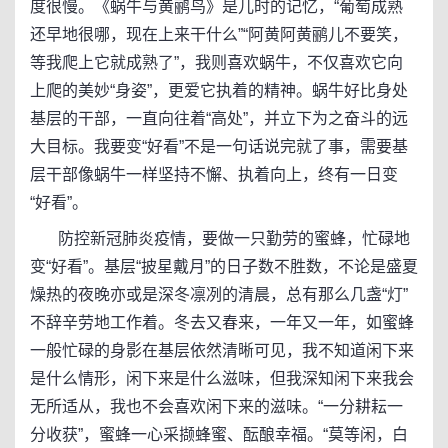
度很慢。《蜗牛与黄鹂鸟》是儿时的记忆，“葡萄成熟
还早地很哪，现在上来干什么”“阿黄阿黄鹂儿不要笑，
等我爬上它就成熟了”，我则喜欢蜗牛，不仅喜欢它向
上爬的美妙“身姿”，更爱它执着的精神。蜗牛好比身处
基层的干部，一直向往着“高处”，并立下为之奋斗的远
大目标。我要变“好看”不是一句话说完就了事，需要基
层干部像蜗牛一样坚持不懈、执着向上，终有一日变
“好看”。
防控新冠肺炎疫情，要做一只勤劳的蜜蜂，忙碌地
变“好看”。基层“披星戴月”的日子数不胜数，不论是盛夏
燥热的夜晚亦或是深冬凛冽的清晨，总有那么几盏“灯”
不辞辛劳地工作着。冬去又春来，一年又一年，如蜜蜂
一般忙碌的身影在基层依然清晰可见，我不知道闲下来
是什么情形，闲下来是什么滋味，但我深知闲下来我会
无所适从，我也不会喜欢闲下来的滋味。“一分耕耘一
分收获”，蜜蜂一心采撷蜂蜜、酝酿幸福。“莫等闲，白