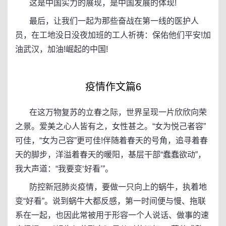
这是中国实力的展现，是中国发展的体现!
最后，让我们一起为那些奋战在第一线的医护人
员，在工地没日没夜加班的工人祈祷：保佑他们平安!加
油武汉，加油!崛起的中国!
疫情作文篇6
在这万物复苏的立春之际，世界呈现一片欣欣向荣
之景。爱美之心人皆有之，女性甚之。“女为悦己者容”
可佳，“女为己容”更可佳!伴随着春天的号角，追寻着春
天的脚步，洋溢着春天的暖阳，基层干部“蠢蠢欲动”，
我大声道：“我要变‘好看’”。
防控新冠肺炎疫情，要做一只向上的蜗牛，执着地
变“好看”。说到蜗牛大都反感，第一时间便与慢、拖联
系在一起，也因此常被用于形容一个人说话、做事的速