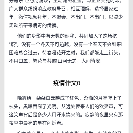
好房东”也纷纷涌现，主动减免租金，与企业共克时艰;
广大群众纷纷响应政府号召，相互理解，选择居家过
年，微信视频拜年，不聚会、不出门、不串门，以减少
走动所带来病毒的传播。
他们的身影中有无数的你我，共同加入了这场抗
“疫”。没有一个冬天不可逾越，没有一个春天不会到来!
困难总会过去，待春暖花开之时，我们都能走上街头，
不用口罩，繁花与共!愿山河无恙，人间皆安!
疫情作文0
晚霞给一朵朵白云映成了红色，渐渐的月亮爬上了
枝头，黑暗吞噬了光明。从远处传来人们的欢笑声，可
这笑声背后是多少人用汗水换来的。寂静的夜里只有那
夜空中最亮的星在闪烁着。