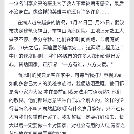
一位名叫李文亮的医生为了救人不幸被病毒感染，最后
不治身亡。像这样的英雄事迹还有许多许多……
在病人越来越多的情况，1月24日至1月25日，武汉
市决定建筑火神山、雷神山两座医院。工地上无数工人
昼夜不停、争分夺秒。他们在和时间赛跑，与病魔赛
跑。10天之后，两座医院陆续完工。这两项工程见证了
中国的速度!同时，我们各城市的许多人都纷纷献出爱
心，资助国家。正所谓：“一方有难，八方支援。”
而此时的我只是宅在家中，可每当我打开电视见到
如此多舍己为人的英雄事迹时，我便热泪盈眶。他们都
是舍小家为大家!冲在最前面!我无法用言语表达对他们
的敬畏。他们都是愿意牺牲自己成全别人的，这样的逆
行者怎么不叫人肃然起敬!哪有什么岁月静好，只不过有
人替我们负重前行罢了。我发誓我一定要好好读书，长
大以后一定要做一个对国家、对社会有用的人!让青春之
花绽放在祖国最需要的地方!