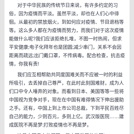
对于中华民族的传统节日来说，有许多约定的习
俗，因为疫情而平淡。虽然平淡，却也在人们心中徘
徊。从最初的禁放烟火，到如何应对疫情、节目退档等
等。这么多人都在为疫情而努力，而我们对于这次疫情
能做什么呢?我们应该拒绝扎堆，不图一时热闹，但求
平安健康;电子化拜年也是团圆;减少串门，关系不会因
距离而疏远;出门戴口罩，不传病毒。配合检查，抗击疫
情，你我有责!
我们应互相帮助共同度国难关而不应被一时的利益
所吸引，去丢掉自己尊严，在此时此刻国难财，成为人
们口中令人唾弃的对象。而看到日本、美国等等一些将
中国视为竞争对手，现在在中国有难得情况下伸出援助
之手。还有，中国上到上市公司总裁，下到平民百姓尽
自己的能力，少则百元，多则上亿。武汉版医院……建
成医院不再是梦;打败疫情也不再是梦。