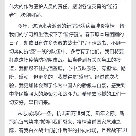
伟大的作为医护人员的责任。感谢各位英勇的“逆行
者”，欢迎回家。
今年，这场来势汹汹的新型冠状病毒肺炎疫情，给
我们的学习和生活按下了“暂停键”。春节原本是团圆的
日子，却依旧有许多勇敢的战士们写下请战书，不顾一
切奔向抗“疫”一线的队伍中。多亏有了他们，我们将要
打赢这场疫情防控阻击战。每当看到有关医务工的报
道，我都忍不住热泪盈眶，心中五味杂陈。有担忧、期
盼、感动，但更多的，我觉得是“感恩”。经过这次考
验，我更加体会到了作为中国人的骄傲与自豪，感受到
中华民族强大的凝聚力和战斗力。希望去驰援的工们一
切安好，早日归来。
从志成城心一条，抗击新商追舜尧。新年之际，新
冠病每气势冲冲的问我们裂来，疫情当前国家危难之
际，有我白衣战士们前仆后继的扑向战场，且死战不退!