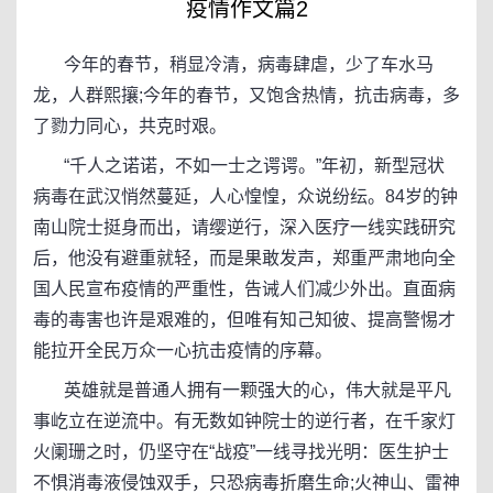
疫情作文篇2
今年的春节，稍显冷清，病毒肆虐，少了车水马
龙，人群熙攘;今年的春节，又饱含热情，抗击病毒，多
了勠力同心，共克时艰。
“千人之诺诺，不如一士之谔谔。”年初，新型冠状
病毒在武汉悄然蔓延，人心惶惶，众说纷纭。84岁的钟
南山院士挺身而出，请缨逆行，深入医疗一线实践研究
后，他没有避重就轻，而是果敢发声，郑重严肃地向全
国人民宣布疫情的严重性，告诫人们减少外出。直面病
毒的毒害也许是艰难的，但唯有知己知彼、提高警惕才
能拉开全民万众一心抗击疫情的序幕。
英雄就是普通人拥有一颗强大的心，伟大就是平凡
事屹立在逆流中。有无数如钟院士的逆行者，在千家灯
火阑珊之时，仍坚守在“战疫”一线寻找光明：医生护士
不惧消毒液侵蚀双手，只恐病毒折磨生命;火神山、雷神