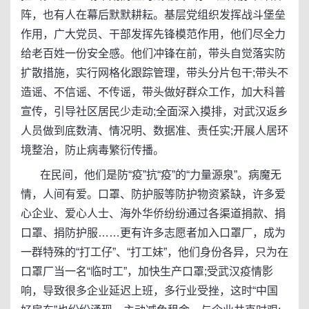
阵，也有人在幕后默默耕耘。基层党组织发挥战斗堡垒
作用，广大党员、干部发挥先锋模范作用，他们尽全力
给老百姓一份安全感。他们冲锋在前，带头自觉落实防
扩散措施，实行网格化跟踪管理，带头分片包干;带头不
造谣、不信谣、不传谣，带头做好群众工作，加大科普
宣传，引导社区居民少走动;全面深入摸排，对武汉返乡
人员做到底数清、情况明、数据准、责任实;开展人居环
境整治，防止病毒繁衍传播。
在民间，他们是防“疫”抗“疫”的“力量源泉”。病魔无
情，人间有爱。口罩、防护服等防护物资紧缺，许多爱
心企业、爱心人士、海外华侨纷纷通过各渠道捐款、捐
口罩、捐防护服……更有许多志愿者加入口罩厂，成为
一群特殊的“打工仔”、“打工妹”，他们身份各异，只为在
口罩厂当一名“临时工”，加快生产口罩;受武汉疫情影
响，导致很多企业延迟上班，多行业受挫，这时“中国