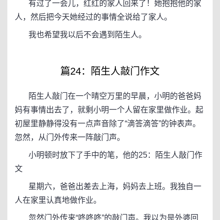
有过了一会儿，红红的家人回来了！她抱抱他的家
人，然后把今天她经过的事情全说给了家人。
我也希望我以后不会遇到陌生人。
篇24：陌生人敲门作文
陌生人敲门在一个晴空万里的早晨，小明的爸爸妈
妈有事情出去了，就剩小明一个人留在家里做作业。起
初屋里静静得没有一点声音除了“滴答滴答”的钟表声。
忽然，从门外传来一阵敲门声。
小明顿时放下了手中的笔，他的25：陌生人敲门作
文
星期六，爸爸出差去上海，妈妈去上班。我独自一
人在家里认真地做作业。
忽然门外传来“咚咚咚”的敲门声。我以为是外婆回