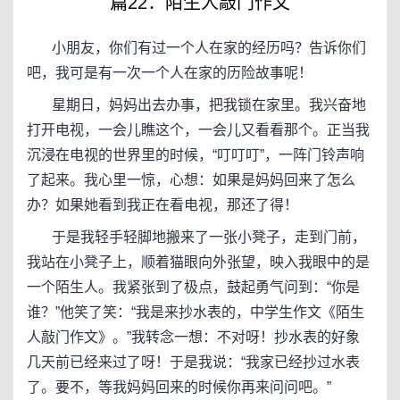
篇22：陌生人敲门作文
小朋友，你们有过一个人在家的经历吗？告诉你们
吧，我可是有一次一个人在家的历险故事呢！
星期日，妈妈出去办事，把我锁在家里。我兴奋地
打开电视，一会儿瞧这个，一会儿又看看那个。正当我
沉浸在电视的世界里的时候，“叮叮叮”，一阵门铃声响
了起来。我心里一惊，心想：如果是妈妈回来了怎么
办？如果她看到我正在看电视，那还了得！
于是我轻手轻脚地搬来了一张小凳子，走到门前，
我站在小凳子上，顺着猫眼向外张望，映入我眼中的是
一个陌生人。我紧张到了极点，鼓起勇气问到：“你是
谁？”他笑了笑：“我是来抄水表的，中学生作文《陌生
人敲门作文》。”我转念一想：不对呀！抄水表的好象
几天前已经来过了呀！于是我说：“我家已经抄过水表
了。要不，等我妈妈回来的时候你再来问问吧。”