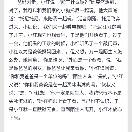
爸妈刚走，小红说：“能干什么呢？”她突然想到，
对了，我可以和我们家的小狗托尼一起玩，他大声喊
道：“托尼托尼，来陪我一起玩，”话音刚落，托尼飞奔
过来，小红说：“我们来一起看电视吧，” 托尼汪汪的叫
了几声，小红想它也想看吧，于是他们开始看了，过了
一会，他们看的正欢的时候，小红听见了一个敲门声，
小红以为是爸爸妈妈回来了，但又想，万一是陌生人怎
么办，她问道：“你是谁呀，”外面是一个叔叔，说：“我
是你爸爸的朋友，你爸爸让我来看你，”小红追问道：
“你和我爸爸是一个单位的吗？”陌生人说：“是的，”小红
又说：“你和我爸爸是在一起买冰淇淋的吗，”叔叔又
说：“是，”小红想：“他一定是陌生人，我爸爸根本不是
买冰淇淋的，”她在猫眼上看了看，自己也不认识，于
是小红就一直默默无言，直到陌生人离开，小红才放心
下来。