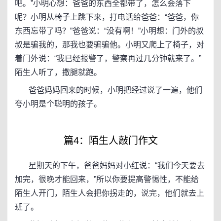
吧。”小明心想：爸爸的东西全都带了，怎么会落下
呢？小明从椅子上跳下来，打电话给爸爸：“爸爸，你
东西忘带了吗？”爸爸说：“没有啊！”小明想：门外的叔
叔是骗我的，那我也要骗骗他。小明又爬上了椅子，对
着门外说：“我已经报警了，警察再过几分钟就来了。”
陌生人听了，撒腿就跑。
爸爸妈妈回来的时候，小明把经过说了一遍，他们
夸小明是个聪明的孩子。
篇4：陌生人敲门作文
星期天的下午，爸爸妈妈对小红说：“我们今天要去
加完，很晚才能回来，”所以你要提高警惕性，不能给
陌生人开门，陌生人会把你拐走的，说完，他们就去上
班了。