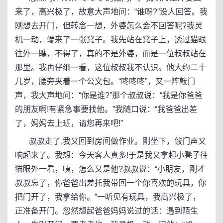
来了，高兴极了，故意大声地问：“谁呀?”没人回答。我
刚想去开门，但转念一想，外婆怎么会不回答呢?我灵
机一动，端来了一张凳子。我先站在凳子上，透过猫眼
往外一瞧，不得了，真的不是外婆，而是一位叔叔站在
那里。我再仔细一看，这位叔叔我不认识。他大约二十
几岁，腰旁夹着一个公文包。“咚咚咚”，又一阵敲门
声，我大声地问：“你是谁?”那个叔叔说：“我是你爸爸
的朋友啊!有紧急事要找他。”我随口说：“我爸爸出差
了，妈妈去上班，请您再来吧!”
叔叔走了,我又回到房间做作业。刚坐下，敲门声又
响起来了。我想：今天客人真多!于是我又拿起小凳子往
猫眼外一看，咦，怎么又是他?叔叔说：“小朋友，刚才
叔叔忘了，你爸爸出差托我带回一个你喜欢的玩具，你
把门开了，我拿给你。”一听见有玩具，我高兴极了，
正准备开门。忽然想起爸爸妈妈说过的话：遇到陌生