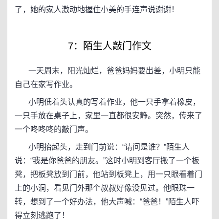
了，她的家人激动地握住小美的手连声说谢谢！
7：陌生人敲门作文
一天周末，阳光灿烂，爸爸妈妈要出差，小明只能
自己在家写作业。
小明低着头认真的写着作业，他一只手拿着橡皮，
一只手放在桌子上，家里一直都很安静。突然，传来了
一个咚咚咚的敲门声。
小明抬起头，走到门前说：“请问是谁？”陌生人
说：“我是你爸爸的朋友。”这时小明到客厅搬了一个板
凳，把板凳放到门前，他站到板凳上，用一只眼看着门
上的小洞，看见门外那个叔叔好像没见过。他眼珠一
转，想到了一个好办法，他大声喊：“爸爸！”陌生人吓
得立刻逃跑了！