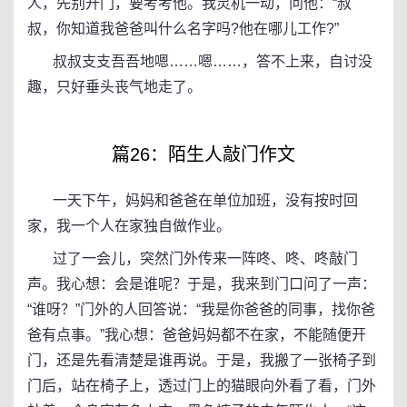
人，先别开门，要考考他。我灵机一动，问他：“叔
叔，你知道我爸爸叫什么名字吗?他在哪儿工作?”
叔叔支支吾吾地嗯……嗯……，答不上来，自讨没
趣，只好垂头丧气地走了。
篇26：陌生人敲门作文
一天下午，妈妈和爸爸在单位加班，没有按时回
家，我一个人在家独自做作业。
过了一会儿，突然门外传来一阵咚、咚、咚敲门
声。我心想：会是谁呢？于是，我来到门口问了一声：
“谁呀？”门外的人回答说：“我是你爸爸的同事，找你爸
爸有点事。”我心想：爸爸妈妈都不在家，不能随便开
门，还是先看清楚是谁再说。于是，我搬了一张椅子到
门后，站在椅子上，透过门上的猫眼向外看了看，门外