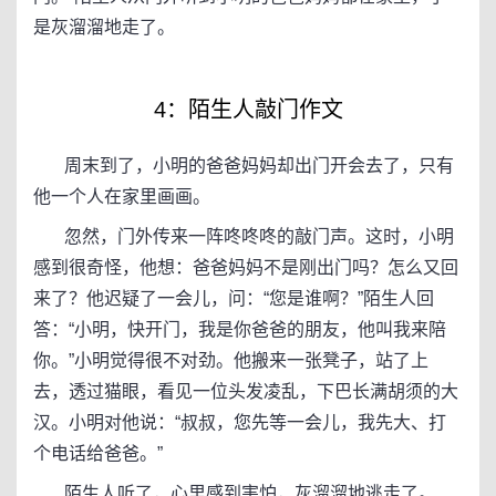
是灰溜溜地走了。
4：陌生人敲门作文
周末到了，小明的爸爸妈妈却出门开会去了，只有
他一个人在家里画画。
忽然，门外传来一阵咚咚咚的敲门声。这时，小明
感到很奇怪，他想：爸爸妈妈不是刚出门吗？怎么又回
来了？他迟疑了一会儿，问：“您是谁啊？”陌生人回
答：“小明，快开门，我是你爸爸的朋友，他叫我来陪
你。”小明觉得很不对劲。他搬来一张凳子，站了上
去，透过猫眼，看见一位头发凌乱，下巴长满胡须的大
汉。小明对他说：“叔叔，您先等一会儿，我先大、打
个电话给爸爸。”
陌生人听了，心里感到害怕，灰溜溜地逃走了。