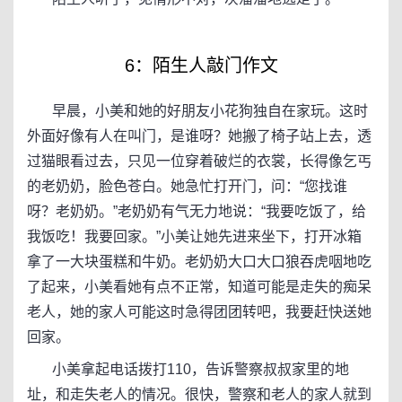
6：陌生人敲门作文
早晨，小美和她的好朋友小花狗独自在家玩。这时
外面好像有人在叫门，是谁呀？她搬了椅子站上去，透
过猫眼看过去，只见一位穿着破烂的衣裳，长得像乞丐
的老奶奶，脸色苍白。她急忙打开门，问：“您找谁
呀？老奶奶。”老奶奶有气无力地说：“我要吃饭了，给
我饭吃！我要回家。”小美让她先进来坐下，打开冰箱
拿了一大块蛋糕和牛奶。老奶奶大口大口狼吞虎咽地吃
了起来，小美看她有点不正常，知道可能是走失的痴呆
老人，她的家人可能这时急得团团转吧，我要赶快送她
回家。
小美拿起电话拨打110，告诉警察叔叔家里的地
址，和走失老人的情况。很快，警察和老人的家人就到