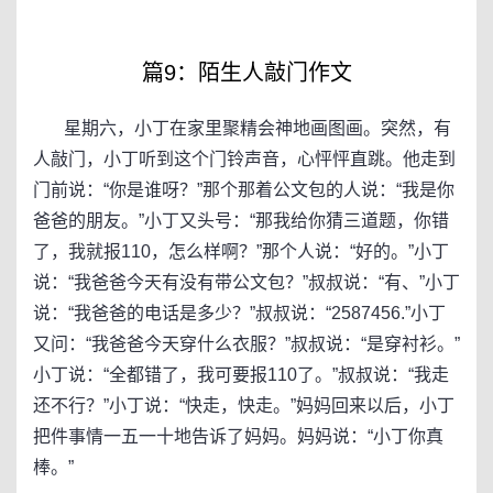
篇9：陌生人敲门作文
星期六，小丁在家里聚精会神地画图画。突然，有
人敲门，小丁听到这个门铃声音，心怦怦直跳。他走到
门前说：“你是谁呀？”那个那着公文包的人说：“我是你
爸爸的朋友。”小丁又头号：“那我给你猜三道题，你错
了，我就报110，怎么样啊？”那个人说：“好的。”小丁
说：“我爸爸今天有没有带公文包？”叔叔说：“有、”小丁
说：“我爸爸的电话是多少？”叔叔说：“2587456.”小丁
又问：“我爸爸今天穿什么衣服？”叔叔说：“是穿衬衫。”
小丁说：“全都错了，我可要报110了。”叔叔说：“我走
还不行？”小丁说：“快走，快走。”妈妈回来以后，小丁
把件事情一五一十地告诉了妈妈。妈妈说：“小丁你真
棒。”