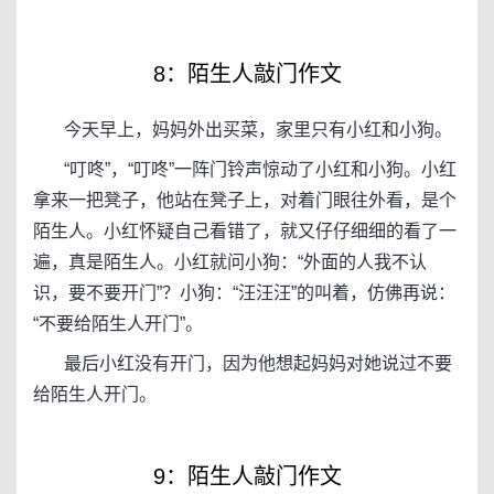
8：陌生人敲门作文
今天早上，妈妈外出买菜，家里只有小红和小狗。
“叮咚”，“叮咚”一阵门铃声惊动了小红和小狗。小红
拿来一把凳子，他站在凳子上，对着门眼往外看，是个
陌生人。小红怀疑自己看错了，就又仔仔细细的看了一
遍，真是陌生人。小红就问小狗：“外面的人我不认
识，要不要开门”？小狗：“汪汪汪”的叫着，仿佛再说：
“不要给陌生人开门”。
最后小红没有开门，因为他想起妈妈对她说过不要
给陌生人开门。
9：陌生人敲门作文