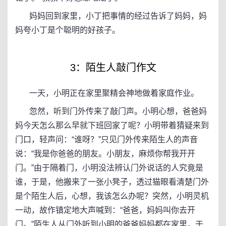
妈妈回到家里，小丁把事情的经过告诉了妈妈，妈
妈夸小丁是个聪明的好孩子。
3：陌生人敲门作文
一天，小明正在家里聚精会神地做着家庭作业。
忽然，听到门外传来了敲门声。小明心想，爸爸妈
妈今天怎么那么早就下班回家了呢？小明带着猜疑来到
门口，轻声问：“谁呀？”只见门外传来陌生人的声音
说：“我是你爸爸的朋友。小朋友，麻烦你帮我开开
门。”由于隔着门，小明没法辨认门外说话的人究竟是
谁，于是，他搬来了一张小凳子，透过猫眼看清楚门外
是个陌生人后，心想，我该怎么办呢？突然，小明灵机
一动，故作镇定地大声喊到：“爸爸，妈妈叫你去开
门。”陌生人从门外听到小明的爸爸妈妈都在家里，于