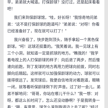
早，弟弟就大喊道。打保龄球？没打过，还是起床看看
吧！
我们来到保龄球馆，“哇，好长呀！”我惊奇地问弟
弟：“这不是打保龄球的跑道吗？”弟弟说：“对呀！你看
已经准备好了，现在就可以打了！”
我兴奋极了，快步跑到顶头，随手拿起一个黑色保
龄球。“呵！这球还挺重的。”我笑着说。我一见球上有
三个小洞，就知道一定是抓球的地方。“瞧我的！”我学
着电视上的人打保龄球的样子：向后退了两步，然后慢
速向前跑，到了发球的地方再用力把球向前拨，同时右
脚向后翘起。这样就可以加强保龄球的动力，球就可以
拨得很远了。发完球后，我便自信地背对着跑道，眼睛
一闭，就等着听保龄球倒下的'声音。过了好一会儿，弟
弟不解地问：“哥哥，你站在哪儿干什么？”我一想：对
呀，都这么长时间了，怎么还没动静啊？于是我转身一
看：“哦，有意思，球怎么滚到跑道边上去了呢？”经过