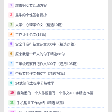
1
超市妇女节活动方案
2
最牛的个性签名摘抄
3
大学生心理学论文（精选10篇）
4
工作证明范文(15篇)
5
安全伴我行征文范文800字（精选24篇）
6
原来我是个坏人的句子精选88句
7
三年级观察日记作文300字（通用105篇）
8
中秋节的作文450字（精选76篇）
9
24式简化太极拳分解教学
10
我熟悉的一个人作题目写一个作文400字精选76篇
11
手机销售工作总结（精选18篇）