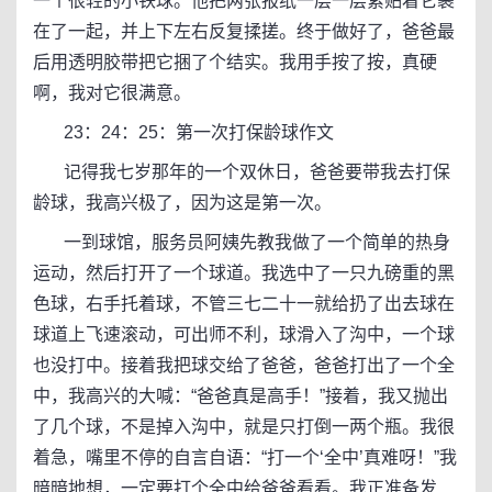
一个很轻的小铁球。他把两张报纸一层一层紧贴着它裹
在了一起，并上下左右反复揉搓。终于做好了，爸爸最
后用透明胶带把它捆了个结实。我用手按了按，真硬
啊，我对它很满意。
23：24：25：第一次打保龄球作文
记得我七岁那年的一个双休日，爸爸要带我去打保
龄球，我高兴极了，因为这是第一次。
一到球馆，服务员阿姨先教我做了一个简单的热身
运动，然后打开了一个球道。我选中了一只九磅重的黑
色球，右手托着球，不管三七二十一就给扔了出去球在
球道上飞速滚动，可出师不利，球滑入了沟中，一个球
也没打中。接着我把球交给了爸爸，爸爸打出了一个全
中，我高兴的大喊：“爸爸真是高手！”接着，我又抛出
了几个球，不是掉入沟中，就是只打倒一两个瓶。我很
着急，嘴里不停的自言自语：“打一个‘全中’真难呀！”我
暗暗地想，一定要打个全中给爸爸看看。我正准备发