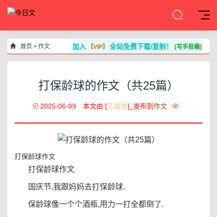
加入
全站免费下载/复制！
首页
>
作文
【VIP】
[写手投稿]
打保龄球的作文（共25篇）
2025-06-09
本文由:[
艾睿谁
]_发布到
作文
打保龄球作文
打保龄球作文
国庆节,我跟妈妈去打保龄球.
保龄球像一个个酒瓶,用力一打全都倒了.