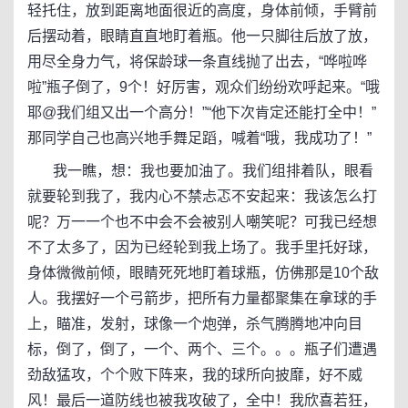
轻托住，放到距离地面很近的高度，身体前倾，手臂前
后摆动着，眼睛直直地盯着瓶。他一只脚往后放了放，
用尽全身力气，将保龄球一条直线抛了出去，“哗啦哗
啦”瓶子倒了，9个！好厉害，观众们纷纷欢呼起来。“哦
耶@我们组又出一个高分！”“他下次肯定还能打全中！”
那同学自己也高兴地手舞足蹈，喊着“哦，我成功了！”
我一瞧，想：我也要加油了。我们组排着队，眼看
就要轮到我了，我内心不禁忐忑不安起来：我该怎么打
呢？万一一个也不中会不会被别人嘲笑呢？可我已经想
不了太多了，因为已经轮到我上场了。我手里托好球，
身体微微前倾，眼睛死死地盯着球瓶，仿佛那是10个敌
人。我摆好一个弓箭步，把所有力量都聚集在拿球的手
上，瞄准，发射，球像一个炮弹，杀气腾腾地冲向目
标，倒了，倒了，一个、两个、三个。。。瓶子们遭遇
劲敌猛攻，个个败下阵来，我的球所向披靡，好不威
风！最后一道防线也被我攻破了，全中！我欣喜若狂，