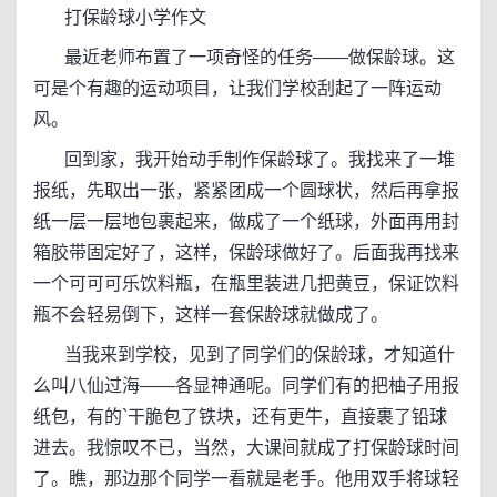
打保龄球小学作文
最近老师布置了一项奇怪的任务——做保龄球。这
可是个有趣的运动项目，让我们学校刮起了一阵运动
风。
回到家，我开始动手制作保龄球了。我找来了一堆
报纸，先取出一张，紧紧团成一个圆球状，然后再拿报
纸一层一层地包裹起来，做成了一个纸球，外面再用封
箱胶带固定好了，这样，保龄球做好了。后面我再找来
一个可可可乐饮料瓶，在瓶里装进几把黄豆，保证饮料
瓶不会轻易倒下，这样一套保龄球就做成了。
当我来到学校，见到了同学们的保龄球，才知道什
么叫八仙过海——各显神通呢。同学们有的把柚子用报
纸包，有的`干脆包了铁块，还有更牛，直接裹了铅球
进去。我惊叹不已，当然，大课间就成了打保龄球时间
了。瞧，那边那个同学一看就是老手。他用双手将球轻