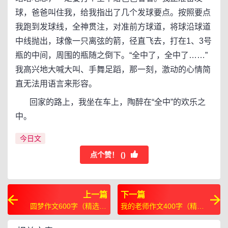
球，爸爸叫住我，给我指出了几个发球要点。按照要点
我跑到发球线，全神贯注，对准前方球道，将球沿球道
中线抛出，球像一只离弦的箭，径直飞去，打在1、3号
瓶的中间，周围的瓶随之倒下。“全中了，全中了……”
我高兴地大喊大叫、手舞足蹈，那一刻，激动的心情简
直无法用语言来形容。
回家的路上，我坐在车上，陶醉在“全中”的欢乐之
中。
今日文
点个赞！ (
)
上一篇
下一篇
圆梦作文600字（精选36
我的老师作文400字（精选
篇）
5篇）