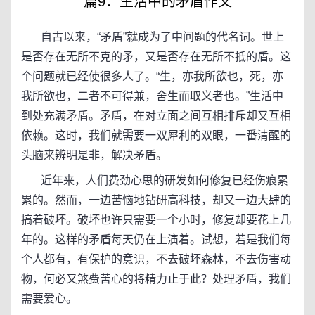
篇9：生活中的矛盾作文
自古以来，“矛盾”就成为了中问题的代名词。世上
是否存在无所不克的矛，又是否存在无所不抵的盾。这
个问题就已经使很多人了。“生，亦我所欲也，死，亦
我所欲也，二者不可得兼，舍生而取义者也。”生活中
到处充满矛盾。矛盾，在对立面之间互相排斥却又互相
依赖。这时，我们就需要一双犀利的双眼，一番清醒的
头脑来辨明是非，解决矛盾。
近年来，人们费劲心思的研发如何修复已经伤痕累
累的。然而，一边苦恼地钻研高科技，却又一边大肆的
搞着破坏。破坏也许只需要一个小时，修复却要花上几
年的。这样的矛盾每天仍在上演着。试想，若是我们每
个人都有，有保护的意识，不去破坏森林，不去伤害动
物，何必又煞费苦心的将精力止于此？处理矛盾，我们
需要爱心。