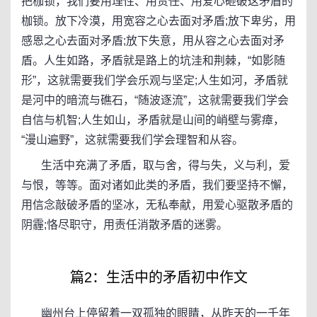
把枷锁，我们要用理性、用责任、用爱心砸破这矛盾的
枷锁。放下冷漠，用宽容之心去面对矛盾;放下卑劣，用
感恩之心去面对矛盾;放下失意，用从容之心去面对矛
盾。人生如路，矛盾就是路上的坑洼和荆棘，“如影随
形”，这就需要我们学会乐观与坚定;人生如河，矛盾就
是河中的暗流与礁石，“随波逐流”，这就需要我们学会
自信与机智;人生如山，矛盾就是山间的峭壁与雾瘴，
“漫山遍野”，这就需要我们学会理智和从容。
生活中充满了矛盾，取与舍，得与失，义与利，爱
与恨，等等。面对诸如此类的矛盾，我们要坚持不懈，
用信念敲破矛盾的坚冰，无私奉献，用爱心驱散矛盾的
阴霾;恪尽职守，用责任消散矛盾的迷雾。
篇2：生活中的矛盾初中作文
幽州台上停留着一双孤独的眼睛，从昨天的一千年