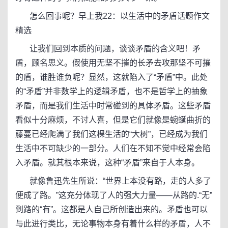
怎么回事呢？早上我22：以生活中的矛盾话题作文
精选
让我们回到本质的问题，谈谈矛盾的含义吧！矛
盾，顾名思义。假使用无坚不摧的长矛去攻那坚不可摧
的盾，谁胜谁负呢？显然，这就陷入了“矛盾”中。此处
的“矛盾”并非数学上的逻辑矛盾，也不是哲学上的抽象
矛盾，而是我们生活中时常碰到的具体矛盾。这些矛盾
看似十分麻烦，不讨人喜，但是它们就像是蜿蜒曲折的
藤蔓已经爬满了我们这棵生活的“大树”，已经成为我们
生活中不可缺少的一部分。人们在不知不觉中经常会陷
入矛盾。就其根本来说，这种“矛盾”来自于人本身。
就像鲁迅先生所说：“世界上本没有路，走的人多了
便成了路。”这充分体现了人的强大力量——从路的.“无”
到路的“有”。这都是人自己所创造出来的。矛盾也可以
与此进行类比，无论事物本身有着什么样的矛盾，人不