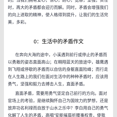
的。当我们拥有爱心，信心，耐心，宽容，坚强，责任
时，再大的矛盾都会迎刃而解。同时，矛盾会增强我们
的向上进取的精神，使人格得到提升，让我们的生活完
美，多彩。
0：生活中的矛盾作文
在奔向大海的途中，小溪遇到前行或停止的矛盾而
以勇敢的姿态直面高山；在翱翔蓝天的旅途中，雄鹰遇
到飞翔或停歇的矛盾而以自信的身躯直面险峰；而行走
在人生路上的我们在面对生活中的种种矛盾时，应该用
勇气，坚强和毅力去搏击人生，直面矛盾。
直面矛盾，需要用勇气坚定自己前行的方向。面对
官场上的考验，是继续胸怀自己为国效力的梦想，还是
放弃功名利禄而自放于山水之乐中？李白用自己的勇气
化解了人生的矛盾，高唱“安能摧眉折腰事权贵，使我