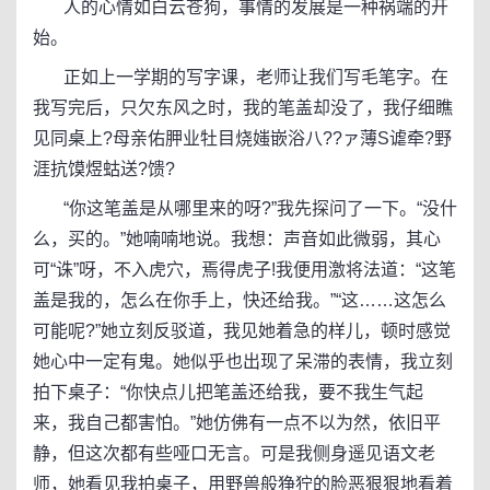
人的心情如白云苍狗，事情的发展是一种祸端的开
始。
正如上一学期的写字课，老师让我们写毛笔字。在
我写完后，只欠东风之时，我的笔盖却没了，我仔细瞧
见同桌上?母亲佑胛业牡目烧媸嵌浴八??ァ薄S谑牵?野
涯抗馍煜蛄送?馈?
“你这笔盖是从哪里来的呀?”我先探问了一下。“没什
么，买的。”她喃喃地说。我想：声音如此微弱，其心
可“诛”呀，不入虎穴，焉得虎子!我便用激将法道：“这笔
盖是我的，怎么在你手上，快还给我。”“这……这怎么
可能呢?”她立刻反驳道，我见她着急的样儿，顿时感觉
她心中一定有鬼。她似乎也出现了呆滞的表情，我立刻
拍下桌子：“你快点儿把笔盖还给我，要不我生气起
来，我自己都害怕。”她仿佛有一点不以为然，依旧平
静，但这次都有些哑口无言。可是我侧身遥见语文老
师，她看见我拍桌子，用野兽般狰狞的脸恶狠狠地看着