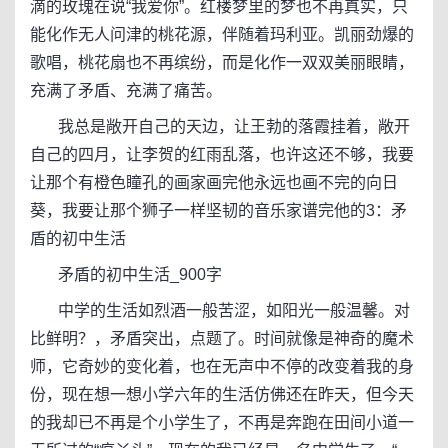
滴的玫瑰在说“我爱你”。红楼梦里的梦也不再真实，只
能化作无人问津的桃花源，伴随着玛利亚。凯丽劲爆的
歌唱，桃花扇也不再缤纷，而是化作一双双美丽眼睛，
充满了矛盾、充满了痛苦。
我总是敞开自己的天边，让王勃的落霞挂着，敞开
自己的四月，让李贺的红雨乱落，也许这还不够，我要
让那个有橙色瞳孔的画家画完他永远也画不完的向日
葵，我要让那个狮子一样坚韧的音乐家谱完他的3：矛
盾的初中生活
矛盾的初中生活_900字
中学的生活如烈酒一般苦涩，如阳光一般温馨。对
比鲜明？，矛盾突出，点题了。时间就像是神奇的魔术
师，它奇妙的变化着，也在无声中不停的改变着我的身
份，现在想一想小学六年的生活仿佛还在昨天，但今天
的我却已不再是个小学生了，不再是奔跑在田间小道一