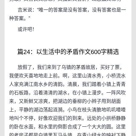
吉米说：“唯一的答案是没有答案，没有答案也是一
种答案。”
或许吧！
篇24：以生活中的矛盾作文600字精选
放假了，我们来到了乌镇的茅盾故居，买好了票，
我便欢天喜地地走上前。啊，这里山清水秀，小桥流水
人家充满江南水乡的清韵。清晨，我们踏着小镇上青青
的石板路，沿着清清的湖水，在小镇上漫步。一阵风吹
来，又新鲜又凉爽，把湖边的垂柳的小辫子甩到胡面
上，平静的湖边荡起涟漪。小鸟在枝头清脆地叽叽喳喳
地叫个不停，好像欢迎我们的到来。远处的小拱桥静静
的卧在水面，和水里的倒影合成了一个大大的圆。这里
的老房子都是白墙黑瓦马头墙，在青山绿水的映衬下静