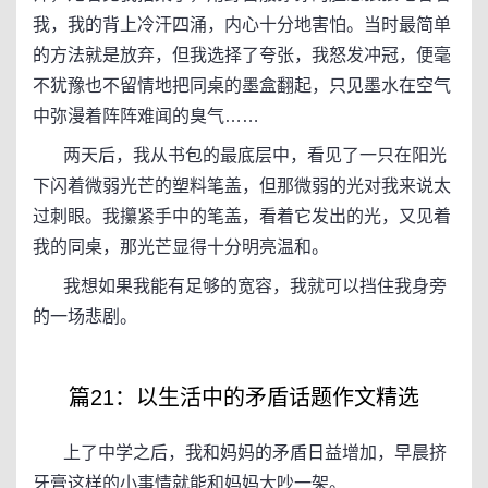
我，我的背上冷汗四涌，内心十分地害怕。当时最简单
的方法就是放弃，但我选择了夸张，我怒发冲冠，便毫
不犹豫也不留情地把同桌的墨盒翻起，只见墨水在空气
中弥漫着阵阵难闻的臭气……
两天后，我从书包的最底层中，看见了一只在阳光
下闪着微弱光芒的塑料笔盖，但那微弱的光对我来说太
过刺眼。我攥紧手中的笔盖，看着它发出的光，又见着
我的同桌，那光芒显得十分明亮温和。
我想如果我能有足够的宽容，我就可以挡住我身旁
的一场悲剧。
篇21：以生活中的矛盾话题作文精选
上了中学之后，我和妈妈的矛盾日益增加，早晨挤
牙膏这样的小事情就能和妈妈大吵一架。