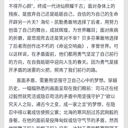
不得开心颜”，终成一代诗仙照耀千古；面对身体上的
残疾，是放弃自己还是砥砺自己，自信的为自己的生命
开辟另一片天？海伦・凯勒勇敢地选择了后者，用努力
创造了自己的舞台，成就辉煌，为世界瞩目；面对疾病
的折磨，是悲观死去还是笑对不幸？贝多芬果敢地选择
了后者而创作出不朽的《命运交响曲》，享誉世界。可
以这样说，在矛盾面前，他们都用勇气坚定了自己前行
的方向，在自我砥砺中迎向人生的春天。因为勇气是拨
开矛盾的迷雾的火把，照亮了我们前行的路。
直面矛盾，需要用坚强守卫自己心中的梦想。穿越
历史，一幅幅熟悉的画面呈现在我们眼前：司马迁在经
过毅然就死活或隐忍苟活的矛盾中用坚强守护了“欲以
究天人之际，通古今之变，成一家之言”的梦想，在隐
忍中得以著成信使照尘寰；北海的寒风刮过苏武刚毅的
身躯，在他的面前是投降匈奴或信守气节的矛盾，然而