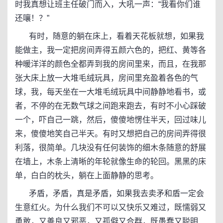
时我真想让班主任破门而入，大吼一声：“我看你们谁
还嚷！？”
有时，随意的躺在床上，看着天花板就想，如果我
能做主，我一定把房间弄得五颜六色的，把红、黄等各
种暖洋洋的颜色全都弄到我的房间里来，而且，在我那
张大床上放一大堆毛绒玩具，房间里充盈着各色的气
球，我，每天坐在一大堆毛绒玩具中间静静地看书，或
者，不停的在无数气球之间跑来跑去，有时不小心踩破
一个，吓自己一跳，然后，傻傻地愣住半天，回过味儿
来，傻傻地笑自己半天。有时又想把自己的房间弄得很
利落，很简单。几块没有任何装饰的细木条随意的舒展
在墙上，木条上清晰的年轮就像生命的轮回。黑黑的床
单，白白的枕头，躺在上面静静的思考。
矛盾，矛盾，真是矛盾，如果我去卖矛和盾一定会
生意红火。为什么我们不可以又快乐又难过，既懦弱又
勇敢，又善良又邪恶，又孤僻又合群，既愚蠢又聪明