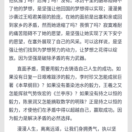
他犹豫了吗？后悔了吗？没有。冰封千里的酷寒阻碍不
了他的梦想，是坚强让他回国的梦想得以实现；漫漫黄
沙袭过王昭君美丽的脸庞，在她的面前是出塞和亲或回
到家乡的矛盾，然而她退缩了吗？畏惧了吗？寂寞难耐
的痛苦阻碍不了她的愿望，是坚强让她实现了天下安宁
的愿望，在塞外展现了自己的风采。可以这样说，是坚
强让他们找到为梦想努力的动力，让梦想之花得以绽
放。因为坚强是破除矛盾的有力武器。
直面矛盾，需要用毅力去铸造自己人生的成功。如
果没有日复一日艰难跋涉的毅力，李时珍又怎能成就巨
著《本草纲目》？如果没有墨染池水的毅力，王羲之又
怎能挥就气势恢宏的《兰亭序》？如果没有持之以恒的
毅力，陈景润又怎能摘取数学的明珠？正是持之以恒的
毅力，才使他们在矛盾中得以超越自己，赢取成功。因
为毅力是解决矛盾的必然选择。
漫漫人生，离离远道，让我们身拥勇气，执以坚