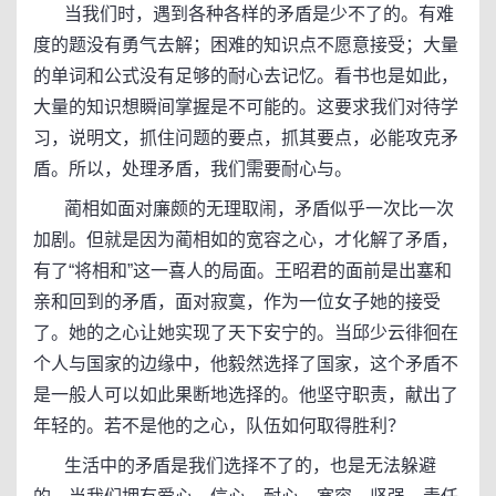
当我们时，遇到各种各样的矛盾是少不了的。有难
度的题没有勇气去解；困难的知识点不愿意接受；大量
的单词和公式没有足够的耐心去记忆。看书也是如此，
大量的知识想瞬间掌握是不可能的。这要求我们对待学
习，说明文，抓住问题的要点，抓其要点，必能攻克矛
盾。所以，处理矛盾，我们需要耐心与。
蔺相如面对廉颇的无理取闹，矛盾似乎一次比一次
加剧。但就是因为蔺相如的宽容之心，才化解了矛盾，
有了“将相和”这一喜人的局面。王昭君的面前是出塞和
亲和回到的矛盾，面对寂寞，作为一位女子她的接受
了。她的之心让她实现了天下安宁的。当邱少云徘徊在
个人与国家的边缘中，他毅然选择了国家，这个矛盾不
是一般人可以如此果断地选择的。他坚守职责，献出了
年轻的。若不是他的之心，队伍如何取得胜利？
生活中的矛盾是我们选择不了的，也是无法躲避