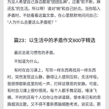
为没人希望自己身边都是“团团乱麻”，过着“剪不断，麻
还乱”的生活。所以啊！请对“她”和自己好点。当你陷入
矛盾时，不妨看看这篇文章，在心里默默地问问自己：
“人为什么总要这么矛盾呢？”
篇23：以生活中的矛盾作文600字精选
最近总是习惯性的矛盾。
不知道为什么。
有时在自习课上，写完一样东西再找另一样东西
时，突然发现这么静，静得让人感到压抑，无法呼吸，
我很想歇斯底里的吼一声，打碎这罪恶的安静。可是，
有时自习课上很吵很闹，每个人都手舞足蹈，唾沫飞
横，不时的还有个人拉你让你讲道题，使本来已有的思
路烟消云散，又不得不重新费脑细胞考虑，说实话，那