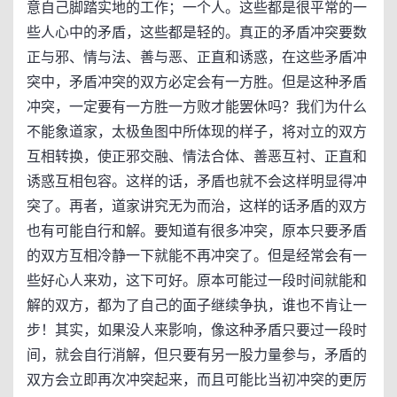
意自己脚踏实地的工作；一个人。这些都是很平常的一
些人心中的矛盾，这些都是轻的。真正的矛盾冲突要数
正与邪、情与法、善与恶、正直和诱惑，在这些矛盾冲
突中，矛盾冲突的双方必定会有一方胜。但是这种矛盾
冲突，一定要有一方胜一方败才能罢休吗？我们为什么
不能象道家，太极鱼图中所体现的样子，将对立的双方
互相转换，使正邪交融、情法合体、善恶互衬、正直和
诱惑互相包容。这样的话，矛盾也就不会这样明显得冲
突了。再者，道家讲究无为而治，这样的话矛盾的双方
也有可能自行和解。要知道有很多冲突，原本只要矛盾
的双方互相冷静一下就能不再冲突了。但是经常会有一
些好心人来劝，这下可好。原本可能过一段时间就能和
解的双方，都为了自己的面子继续争执，谁也不肯让一
步！其实，如果没人来影响，像这种矛盾只要过一段时
间，就会自行消解，但只要有另一股力量参与，矛盾的
双方会立即再次冲突起来，而且可能比当初冲突的更厉