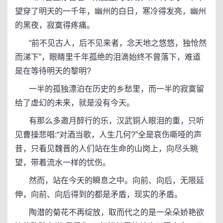
望穿了明天的一千年，幽州的白日，寒冷得发亮，幽州
的黑夜，寂寞得疼痛。
“前不见古人，后不见来者，念天地之悠悠，独怆然
而涕下”，眼睛里千年孤绝的泪滴始终不曾落下，难道
是在等待明天的黎明?
一半的孤独漂泊在历史的乡愁里，而一半的寂寞留
给了虚幻的未来，就是没有今天。
有那么多邀月醉行的乐，汉武铜人眼泪的重，只听
见曹操悲唱:“对酒当歌，人生几何?”全是哀伤嘶哑的声
昔，只看见魏晋的人们站在生命的山岗上，向尽头眺
望，带着流水一样的忧伤。
然而，站在今天的瞬息之中。向前、向后，无限延
伸，向前、向后得到的都是矛盾，现实的矛盾。
陶潜的菊花不再绽放，取而代之的是一朵朵娇艳欲