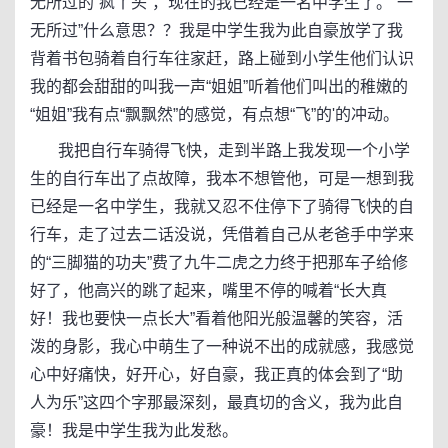
无所过的“疯丫头”，现在的我已经是一名中学生了。“一
无所过”什么意思？？我是中学生我为此自豪放学了我
背着书包骑着自行车往家赶，路上碰到小学生他们认识
我的都会甜甜的叫我一声“姐姐”听着他们叫出的稚嫩的
“姐姐”我有点“飘飘然”的感觉，有点想“飞”的'的冲动。
我把自行车骑得飞快，走到半路上我发现一个小学
生的自行车出了点故障，我本不想管他，可是一想到我
已经是一名中学生，我就又忍不住停下了骑得飞快的自
行车，走了过去二话没说，凭借着自己从老爸手中学来
的“三脚猫的功夫”费了九牛二虎之力终于把那车子给修
好了，他高兴的跳了起来，嘴里不停的喊着“长大真
好！我也要快一点长大”看着他阳光般温馨的笑容，活
泼的身影，我心中萌生了一种说不出的成就感，我感觉
心中好痛快，好开心，好自豪，我正真的体会到了“助
人为乐”这四个字那最深刻，最真切的含义，我为此自
豪！我是中学生我为此发愁。