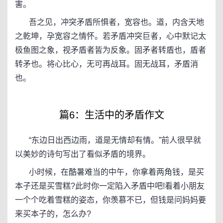
害。
吾之见，冲突矛盾所惧者，宽容也。道，内含天地
之乾坤，孕宽容之情怀。若矛盾冲突巨者，心中默记太
极鱼图之象，视矛盾者皆为反象。固矛者转盾也，盾者
转矛也。将心比心，无可再战耳。固无战耳，矛盾消
也。
篇6：生活中的矛盾作文
“东边日出西边雨，道是无情却有情。”前人很早就
以美妙的诗句写出了看似矛盾的境界。
小时候，在酷暑难当的中午，你拿着两角钱，是买
本子还是买雪糕?此时你一定陷入矛盾中吧!看着小朋友
一个个吃着雪糕的姿态，你羡慕不已，但钱是问妈妈要
来买本子的，怎么办?