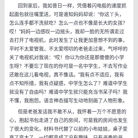
回到家后，我如昔日一样，凭借着闪电般的速度抓
起面包就往嘴里送，可是谁知妈妈却说：“你这丫头，
怎么连手都不洗就吃？怎么一点也不像是长大的女孩？
哎！”妈妈一边感叹一边摇头，我却一脸的无所谓走过
去打开了电视机，此时发生了让我更加意想不到的事，
平时不太爱管我，不太爱唠叨的老爸走过来，气呼呼的
关了电视机对我说：“哎！你以为你还是那傻傻的小学
生呀？不要忘了现在的你可是一名中学生，不去写作业
还敢在这儿看电视，真不像话。”我有点不适应，我有
点不知所措，我有点疑惑，中学生怎么了？难道中学生
就没有了自由吗？难道中学生就只能充当书呆子吗？我
不懂，我抱怨。语言神态描写生动地刻画了人物形象。
但是老爸发话我不敢不从，我怀着一万个不愿意的
心，抱起书包走进了自己的房间，可是我的房间也发生
了很大的变化，材料书代替了以前的小布娃娃，桌子变
高了变大了，一切都变成了没有趣味，只有书香的书