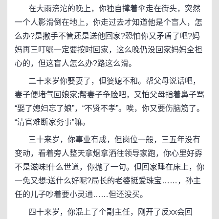
在大雨滂沱的晚上，你独自撑着伞走在街头，突然
一个人影滑倒在地上，你走过去才知道他是个盲人，怎
么办?是撒手不管还是送他回家?恐怕你又矛盾了吧?妈
妈再三叮嘱一定要按时回家，这么晚仍没回家妈妈全担
心的，但这盲人怎么办?路这么滑。
二十来岁你娶妻了，但婆媳不和。帮父母说话吧，
妻子便堵气回娘家;帮妻子争脸吧，又怕父母指着鼻子骂
“娶了媳妇忘了娘”，“不贤不孝”。唉，你又要伤脑筋了。
“清官难断家务事”嘛。
三十来岁，你事业有成，但岗位一般，三五年没有
变动，看着旁人整天拿烟拿洒往领导家跑，你心里好孬
不是滋味!什么世道，你抛了一句。但回家睡在床上，你
一免又想:送什么好呢?局长的老婆挺爱珠宝……，孙主
任的儿子吵着要小灵通……但还没买。
四十来岁，你混上了个副主任，刚开了反xx会回