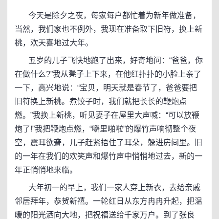
今天是除夕之夜，每家每户都忙着为新年做准备，
当然，我们家也不例外，我现在准备取下旧符，换上新
桃，欢天喜地过大年。
五岁的儿子飞快地跑了出来，好奇地问：“爸爸，你
在做什么?”我从凳子上下来，在他红扑扑的小脸上亲了
一下，高兴地说：“宝贝，明天就是春节了，爸爸要把
旧符换上新桃。煮饺子时，我们就把长长的鞭炮点
燃。”我换上新桃，听见妻子在屋里大声喊：“可以放鞭
炮了!”我把鞭炮点燃，“噼里啪啦”的爆竹声响彻整个夜
空，震耳欲聋，儿子赶紧捂住了耳朵，躲进房间里。旧
的一年在我们的欢笑声和爆竹声中悄悄地过去，新的一
年正悄悄地来临。
大年初一的早上，我们一家人穿上新衣，去给亲戚
邻居拜年，恭贺新禧。一轮红日从东方冉冉升起，把温
暖的阳光洒向大地，把祝福送给千家万户。到了张良