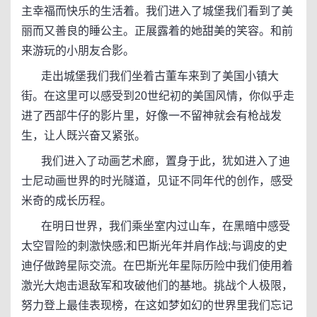
主幸福而快乐的生活着。我们进入了城堡我们看到了美
丽而又善良的睡公主。正展露着的她甜美的笑容。和前
来游玩的小朋友合影。
走出城堡我们我们坐着古董车来到了美国小镇大
街。在这里可以感受到20世纪初的美国风情，你似乎走
进了西部牛仔的影片里，好像一不留神就会有枪战发
生，让人既兴奋又紧张。
我们进入了动画艺术廊，置身于此，犹如进入了迪
士尼动画世界的时光隧道，见证不同年代的创作，感受
米奇的成长历程。
在明日世界，我们乘坐室内过山车，在黑暗中感受
太空冒险的刺激快感;和巴斯光年并肩作战;与调皮的史
迪仔做跨星际交流。在巴斯光年星际历险中我们使用着
激光大炮击退敌军和攻破他们的基地。挑战个人极限，
努力登上最佳表现榜，在这如梦如幻的世界里我们忘记