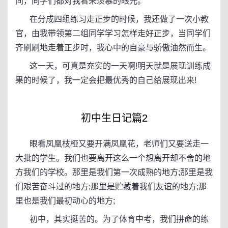
间，同学们都对我看来羡慕的眼光。
在分成四组练习走正步的时候，我还做了一次小教
官，由我带领第二组同学学习怎样走好正步，当同学们
齐刷刷地走着正步时，我心中的自豪与骄傲油然而生。
这一天，可真是充实的一天啊!明天就是展现训练成
果的时候了，我一定会把最优秀的自己给展现出来!
初中生日记篇2
眼看凤凰枝桠又要开满凤凰花，老师们又要送走一
大批的学生。我们也要离开这么一个想离开却不舍的地
方我们的学校。那里是我们第一次成熟的地方;那里是我
们艰苦奋斗过的地方;那里是贮藏着我们友谊的地方;那
里也是我们最初动心的地方;
初中，其实挺苦的。为了体育中考，我们拼命的练