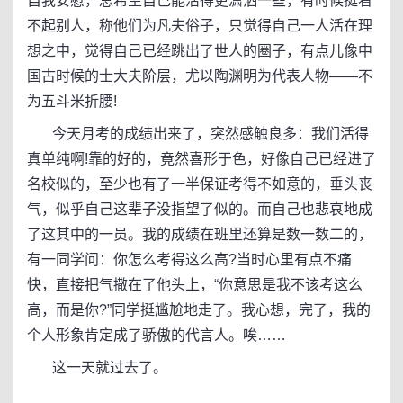
自我安慰，总希望自己能活得更潇洒一些，有时候挺看
不起别人，称他们为凡夫俗子，只觉得自己一人活在理
想之中，觉得自己已经跳出了世人的圈子，有点儿像中
国古时候的士大夫阶层，尤以陶渊明为代表人物——不
为五斗米折腰!
今天月考的成绩出来了，突然感触良多：我们活得
真单纯啊!靠的好的，竟然喜形于色，好像自己已经进了
名校似的，至少也有了一半保证考得不如意的，垂头丧
气，似乎自己这辈子没指望了似的。而自己也悲哀地成
了这其中的一员。我的成绩在班里还算是数一数二的，
有一同学问：你怎么考得这么高?当时心里有点不痛
快，直接把气撒在了他头上，“你意思是我不该考这么
高，而是你?”同学挺尴尬地走了。我心想，完了，我的
个人形象肯定成了骄傲的代言人。唉……
这一天就过去了。