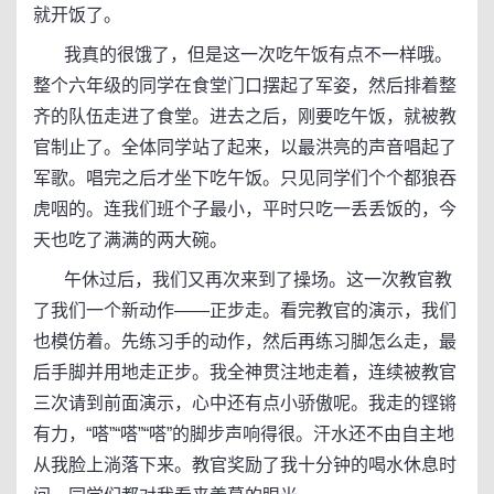
就开饭了。
我真的很饿了，但是这一次吃午饭有点不一样哦。
整个六年级的同学在食堂门口摆起了军姿，然后排着整
齐的队伍走进了食堂。进去之后，刚要吃午饭，就被教
官制止了。全体同学站了起来，以最洪亮的声音唱起了
军歌。唱完之后才坐下吃午饭。只见同学们个个都狼吞
虎咽的。连我们班个子最小，平时只吃一丢丢饭的，今
天也吃了满满的两大碗。
午休过后，我们又再次来到了操场。这一次教官教
了我们一个新动作——正步走。看完教官的演示，我们
也模仿着。先练习手的动作，然后再练习脚怎么走，最
后手脚并用地走正步。我全神贯注地走着，连续被教官
三次请到前面演示，心中还有点小骄傲呢。我走的铿锵
有力，“嗒”“嗒”“嗒”的脚步声响得很。汗水还不由自主地
从我脸上淌落下来。教官奖励了我十分钟的喝水休息时