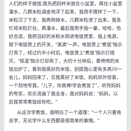
人们的样子做饭;我先把四杯米放在小盆里，再往小盆里
灌水，几颗米粒调皮地浮了起来，我用手搅拌了一下，
米粒沉了下去，我再倒掉水，几颗米粒泄了出来，我急
忙将米粒拦住，再灌水，最后我用手指一量，哈哈，恰
好合适，我把滔好的米和水倒进电饭煲里，插上电源，
按下电饭煲上的开关，“滴滴”一声，电饭煲上“煮饭”指示
灯亮了，经过约半小时后，电饭煲上“煮饭”指示灯熄
灭，“保温”指示灯却亮了，大约十分钟后，香喷喷的米
饭出炉了，看到我蒸好的米饭，别提我心里有多高兴!一
会儿，妈妈回来了，见我蒸好了米饭，妈妈异外惊喜，
一个劲地夸我，“儿子，你真棒!学会煮饭了”，听完妈妈
的夸奖，欢乐流遍了我全身，我对妈妈说：“妈妈，以
后我常常煮饭给你吃。”
从这次学煮饭，我明白了一个道理：“一个人只要肯
去学，无论学什么东西都是很简单的事情。”