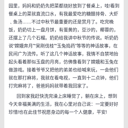
园里，妈妈和奶奶先把菜都烧好放到了餐桌上，哇!看到
餐桌上的菜就直流口水，有我最爱吃的糖醋排骨、大虾
﹑鱼汤……不过中秋节最重要的还是赏月了。吃完晚
饭，奶奶切上一盘月饼，有蛋黄的，豆沙的，椰蓉的，
还摆上了几个石榴。奶奶给我讲中秋节的传说。听奶奶
说“嫦娥奔月”“吴刚伐桂”“玉兔捣药”等等的神话故事，在
民间广为流传。听了这几个神话故事，我情不自禁地抬
起头看着那似玉盘的月亮，仿佛像看到了嫦娥和玉兔在
做游戏。接着爷爷又把他的弟弟也给喊来玩，一会他们
就在那打麻将，我就在看电视，一直到十二点钟，他们
打完麻将了，爸爸妈妈就带着我回家了。
回到家我赶快洗完澡上床睡觉了，躺在床上，想到
今天幸福美满的生活，我在心里对自己说：一定要好好
珍惜!也在此佳节祝愿身边的每一个人健康，平安!