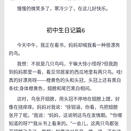
慢慢的微笑多了，寒冷少了，在这儿好快乐。
初中生日记篇6
今天中午，我正在看书，妈妈却喊我看一种很漂亮
的鸟。
我想：不就是几只鸟吗，干嘛大惊小怪呀?但我跑
到妈妈那里一看，看见邻居家的西瓜地里有两只鸟。哇!
真的好漂亮呀——橙黄色的头和头冠，头冠上还有黑白
条纹;身体橙黄色，翅膀和尾巴黑白相间。
这时，鸟张开翅膀，用头冠不停地在翅膀上蹭，好
像在挠痒痒。妈妈对我说：“徐钼涵，你看，鸟把翅膀
张开了呢。”我说：“妈妈，这说明这鸟在发情期。”“你哪
知道的呀?”“我从书上看来的。”一会儿，这两只鸟都张