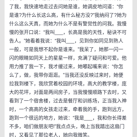
了我，我快速地走过去问她是谁，她调皮地问道：“你
是谁?为什么长这么高，有什么秘方没?”我纳闷了?她为
什么这么天真，而她为什么不是有警觉性的问我。我慢
慢的张开口说：“我叫___，长高是我的天性，秘诀不可
告人。”她看着我说：“我叫___，见到你如同见到熟人
一般，可是我想不起你是谁来。”我呆了，她那一闪一
闪的眼睛如同天上的星星一样，充满了疑问和可爱。他
用力推了我一下，我才缓过来，她嘟起嘴来说：“你怎
么了，做，我带你逛逛。”当我还没反映过来时，她便
拉我到楼下，我欣赏着校园的环境，高大的教学楼，庞
大的花坪，对面是两间房子，当我慢慢顺路下去时，又
看到了一个宿舍楼，过去是餐厅和训练场，正当我入神
时，一个高高的女孩走过来，牵着我的手，跑到远方，
跑到一个很远的地方，她说：“我是___，我和你长得差
不多，咱们做朋友吧!”我点点头，晚上当我踏出这扇门
时，又看见了那位老人，她向我微笑。