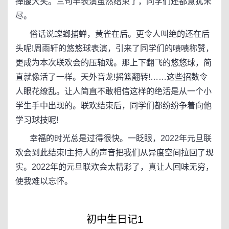
捧腹大笑。三句半表演虽然结束了，同学们还都意犹未
尽。
俗话说螳螂捕蝉，黄雀在后。更令人叫绝的还在后
头呢!周雨轩的悠悠球表演，引来了同学们的啧啧称赞，
更成为本次联欢会的压轴戏。那上下翻飞的悠悠球，简
直就像活了一样。天外音龙!摇篮翻转!……这些招数令
人眼花缭乱。让人简直不敢相信这样的绝活是从一个小
学生手中出现的。联欢结束后，同学们都纷纷争着向他
学习球技呢!
幸福的时光总是过得很快。一眨眼，2022年元旦联
欢会到此结束!主持人的声音把我们从异度空间拉回了现
实。2022年的元旦联欢会太精彩了，真让人回味无穷，
使我难以忘怀。
初中生日记1