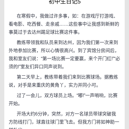
初中生日记5
在寒假中，我做过许多事，如：在游戏厅打游戏、
看电影、吃西餐、走亲戚……这些事中让我感到新鲜的
事莫过于去达州踢足球比赛这件事。
教练带领我和队员来到达州，因为我们第一次来到
外地参加比赛，所以心情很高兴。到了宾馆分房间后，
我和室友们说：“第一场比赛一定要赢，来个开门红!”“必
须的!”室友们异口同声说到。
第二天早上，教练带着我们来到比赛球场。据教练
说，对手是来重庆的黄角丫，实力并同小可。
过了一会儿，双方球员上场。“嘟!”一声哨响，比赛
开始。
开场大约6分钟，突然，对方一名球员带球突破我
方防线打门，球直往球门里飞去。但我方门将如神助一