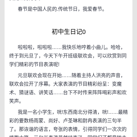
春节是中国人民的.传统节日，我爱春节。
初中生日记0
啦啦啦，啦啦啦……我快乐地哼着小曲儿。哈哈，
终于到元旦了，今天下午开班级联欢会，可以欣赏到同
学们精彩的节目表演呢!
元旦联欢会现在开始……随着主持人洪亮的声音，
联欢会拉开了序幕。大家表演的节目精彩纷呈：变魔
术、猜谜语、讲笑话……台下不时传来阵阵喝彩声和欢
笑声。
我是一名小学生，咣!东西南北分得清，咣!……最精
彩的要数杨雨蒙、尚好、卢圣琳和尉冉表演的三句半
了。那诙谐的语言，夸张的表情，引得同学们一次次的