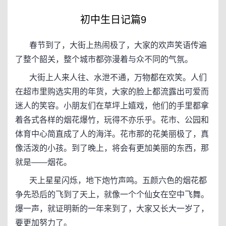
初中生日记篇9
春节到了，大街上热闹极了，大家的欢声笑语传遍
了整个韶关，整个城市都弥漫着与众不同的气氛。
大街上人来人往、水泄不通，万物都在欢笑。人们
在超市里购选实用的年货，大家的脸上都流露出可爱而
迷人的笑容。小朋友们在草坪上嬉戏，他们的手里都拿
着各式各样的烟花爆竹，玩得不亦乐乎。花市、公园和
体育中心简直成了人的海洋。花市那的花美丽极了，真
像活泼的小孩。到了晚上，将会有更加美丽的东西，那
就是——烟花。
天上星星闪烁，地下炮竹声鸣。五颜六色的烟花都
争先恐后的飞到了天上，就像一个个仙女在空中飞舞。
爆一声，就证明新的一年来到了，大家又长大一岁了，
要更加努力了。