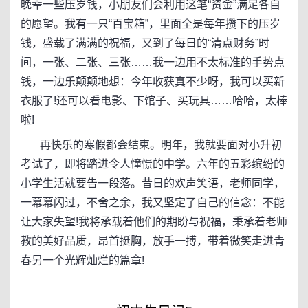
晚辈一些压岁钱，小朋友们会利用这笔“资金”满足各自
的愿望。我有一只“百宝箱”，里面全是每年攒下的压岁
钱，盛载了满满的祝福，又到了每日的“清点财务”时
间，一张、二张、三张……我一边用不太标准的手势点
钱，一边乐颠颠地想：今年收获真不少呀，我可以买新
衣服了!还可以看电影、下馆子、买玩具……哈哈，太棒
啦!
再快乐的寒假都会结束。明年，我就要面对小升初
考试了，即将踏进令人憧憬的中学。六年的五彩缤纷的
小学生活就要告一段落。昔日的欢声笑语，老师同学，
一幕幕闪过，不舍之余，我又坚定了自己的信念：不能
让大家失望!我将承载着他们的期盼与祝福，秉承着老师
教的美好品质，昂首挺胸，放手一搏，带着微笑走进青
春另一个光辉灿烂的篇章!