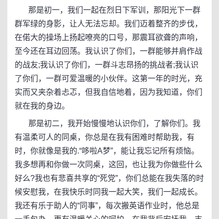
那是初一，我们一起在烈日下军训，那阳光下一群
群军绿的身影，让人无法忘却。我们迈着整齐的步伐，
在偌大的操场上扬起嘹亮的口号，那震耳欲聋的声响，
至今还在耳边回荡。我认识了你们，一群能够并肩作战
的战友;我认识了你们，一群斗志昂扬的挑战者;我认识
了你们，一群可爱温暖的小伙伴。这第一年的时光，充
实而又夹杂着忐忑，但我自信地着，因为我知道，你们
就在我的身边。
那是初二，我开始慢慢地认识你们，了解你们。我
有温柔可人的同桌，你总是在我有困难时帮助我，有
时，你就像是我的.“哆啦A梦”，能让我忘记所有烦恼。
我多想再和你做一次同桌，这回，也让我为你做些什么
好么?我也有悲喜共享的“死党”，你们总能在我失落的时
候安慰我，在我快乐时同我一起大笑，我们一起成长。
我还有乐于助人的“同事”，每次搬英语作业时，他总是