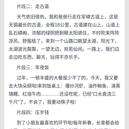
片段二：走古道
天气依旧很热，我和爸爸行走在军嶂古道上，这是
无锡最长的古道，全程18公里，古道建在山上，山道上
乱石嶙峋，浓郁的绿阴把刺眼太阳遮住，不时吹来阵阵
凉风，舒服极了。来到一个山路口眺望太湖，阳光下，
太湖波光粼粼，一望无边，宛若仙间。一路上，我们边
走边吃东西，聊天，玩得不亦乐乎。
片段三：年夜饭
过年，一顿丰盛的大餐是少不了的，今天，我又要
去大快朵颐啦!来到饭桌上：爆炒河虾、油炸鲍鱼、清蒸
锦鲤、红烧牛肉…………还没吃呢，已经“口水直流三
千尺”了，不说了，我要动筷子啦!
片段四：压岁钱
到了小朋友最喜欢的环节啦!每年新春，长辈都会给