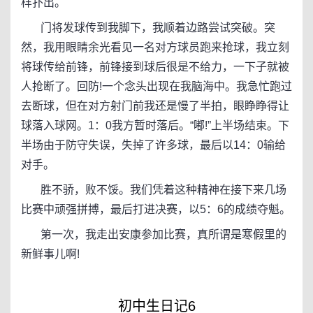
样扑出。
门将发球传到我脚下，我顺着边路尝试突破。突
然，我用眼睛余光看见一名对方球员跑来抢球，我立刻
将球传给前锋，前锋接到球后很是不给力，一下子就被
人抢断了。回防!一个念头出现在我脑海中。我急忙跑过
去断球，但在对方射门前我还是慢了半拍，眼睁睁得让
球落入球网。1：0我方暂时落后。“嘟!”上半场结束。下
半场由于防守失误，失掉了许多球，最后以14：0输给
对手。
胜不骄，败不馁。我们凭着这种精神在接下来几场
比赛中顽强拼搏，最后打进决赛，以5：6的成绩夺魁。
第一次，我走出安康参加比赛，真所谓是寒假里的
新鲜事儿啊!
初中生日记6