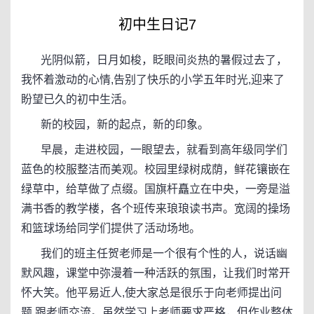
初中生日记7
光阴似箭，日月如梭，眨眼间炎热的暑假过去了，
我怀着激动的心情,告别了快乐的小学五年时光,迎来了
盼望已久的初中生活。
新的校园，新的起点，新的印象。
早晨，走进校园，一眼望去，就看到高年级同学们
蓝色的校服整洁而美观。校园里绿树成荫，鲜花镶嵌在
绿草中，给草做了点缀。国旗杆矗立在中央，一旁是溢
满书香的教学楼，各个班传来琅琅读书声。宽阔的操场
和篮球场给同学们提供了活动场地。
我们的班主任贺老师是一个很有个性的人，说话幽
默风趣，课堂中弥漫着一种活跃的氛围，让我们时常开
怀大笑。他平易近人,使大家总是很乐于向老师提出问
题,跟老师交流。虽然学习上老师要求严格，但作业整体