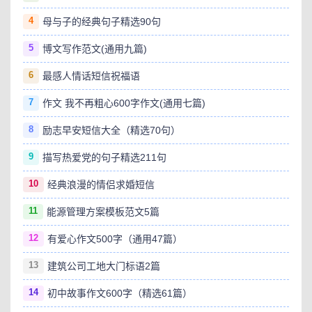
4
母与子的经典句子精选90句
5
博文写作范文(通用九篇)
6
最感人情话短信祝福语
7
作文 我不再粗心600字作文(通用七篇)
8
励志早安短信大全（精选70句）
9
描写热爱党的句子精选211句
10
经典浪漫的情侣求婚短信
11
能源管理方案模板范文5篇
12
有爱心作文500字（通用47篇）
13
建筑公司工地大门标语2篇
14
初中故事作文600字（精选61篇）