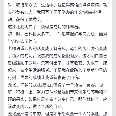
时，我博采众长；生活中，我记得感悟的点点滴滴。功
夫不负有心人，我因写了区里举办的作文“创森杯”活
动，获得了优秀奖。
这才让我明白了：骄傲是成功的绊脚石。
初一时，因科目太多了，一时没掌握好学习方法，而对
学习失去了信心。
老师语重心长的话变成了耳旁风，母亲的苦口婆心变成
了烦人的唠叨，眼看我的成绩慢慢退步，这才明白自己
曾经蹉跎了岁月。只有付出了，才有收获。失败了，爬
起来，做个生活的强者。于是我在此融入了萃萃学子的
行列，优异的成绩让我重新赢得了自信。
变化了许多的我让我彻底懂得了一个道理：宽容，谅
解，积极向上，努力奋斗能给我们带来快乐与感动和丰
硕的果实，如果只是外表地改变自己，那你就错了，应
该改变内心，做个全新的自己。
变化虽然是简单的，但是如果想改变一个人的本性，那