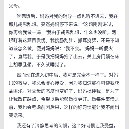
父母。
吃完饭后，妈妈对我的辅导一点也听不进去，我在
那儿胡思乱想。突然妈妈停下来说：“这题刚刚讲过，
你再给我做一遍！”我由于胡思乱想，什么也没听，两
眼盯着这题目发愣。我搜肠刮肚，抓耳挠腮，还是不知
道该怎么做。便对妈妈说：“我不会。”妈妈一听便火
了，直骂我。于是我把妈妈推了出去，关上房门躺在床
上胡思乱想，不久就睡觉了。
然而现在进入初中后，我可是完全不一样了。对妈
妈的教导，我总会虚心接受，因为我知道那样可使我获
益匪浅。对父母的态度也变好了，妈妈批评我，是为了
让我改正缺点，希望以后能够做得更好。做每件事情之
前，我也会考虑前因后果，这样的好习惯能让我不闹出
笑话来。
我还有了冷静思考的习惯，这个好习惯让我受益，