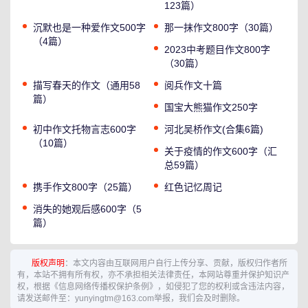
123篇）
沉默也是一种爱作文500字
那一抹作文800字（30篇）
（4篇）
2023中考题目作文800字
（30篇）
描写春天的作文（通用58
阅兵作文十篇
篇）
国宝大熊猫作文250字
初中作文托物言志600字
河北吴桥作文(合集6篇)
（10篇）
关于疫情的作文600字（汇
总59篇）
携手作文800字（25篇）
红色记忆周记
消失的她观后感600字（5
篇）
版权声明
：本文内容由互联网用户自行上传分享、贡献，版权归作者所
有，本站不拥有所有权，亦不承担相关法律责任，本网站尊重并保护知识产
权，根据《信息网络传播权保护条例》，如侵犯了您的权利或含违法内容，
请发送邮件至：yunyingtm@163.com举报，我们会及时删除。