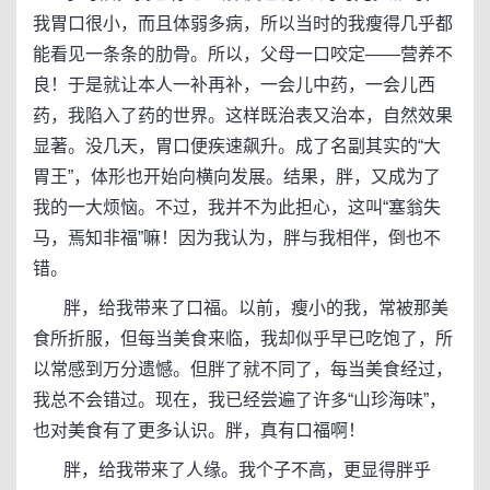
我胃口很小，而且体弱多病，所以当时的我瘦得几乎都
能看见一条条的肋骨。所以，父母一口咬定——营养不
良！于是就让本人一补再补，一会儿中药，一会儿西
药，我陷入了药的世界。这样既治表又治本，自然效果
显著。没几天，胃口便疾速飙升。成了名副其实的“大
胃王”，体形也开始向横向发展。结果，胖，又成为了
我的一大烦恼。不过，我并不为此担心，这叫“塞翁失
马，焉知非福”嘛！因为我认为，胖与我相伴，倒也不
错。
胖，给我带来了口福。以前，瘦小的我，常被那美
食所折服，但每当美食来临，我却似乎早已吃饱了，所
以常感到万分遗憾。但胖了就不同了，每当美食经过，
我总不会错过。现在，我已经尝遍了许多“山珍海味”，
也对美食有了更多认识。胖，真有口福啊！
胖，给我带来了人缘。我个子不高，更显得胖乎