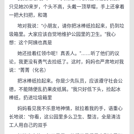
只见她20来岁，个头不高，头戴一顶草帽，手上还拿着
一把大扫把，和蔼
地对我说：“小朋友，请你把冰棒纸捡起来，扔到垃
圾箱里。大家应该自觉地维护公园里的卫生。”我心
想：这个阿姨也真是
她还挂着红领巾呢！真丢人。”……听了他们的议
论，我更没有勇气去捡纸了。这时，妈妈也严肃地对我
说：“菁菁（化名）
把冰棒纸捡起来。你是少先队员，应该遵守社会公
德，不能随便乱扔果皮纸屑。”我只好低下头，捡起冰
棒纸，扔进垃圾箱里
妈妈看见我不乐意地神情，就拉着我的手，语重心
长地说：“你看，这公园里多么卫生、整洁，全是清洁
工人用自己的双手