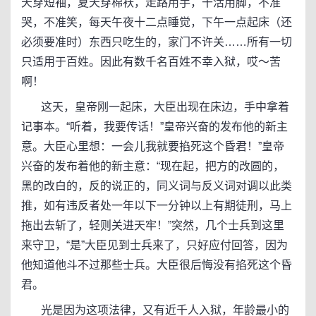
天穿短袖，夏天穿棉袄，走路用手，干活用脚，不准
哭，不准笑，每天午夜十二点睡觉，下午一点起床（还
必须要准时）东西只吃生的，家门不许关……所有一切
只适用于百姓。因此有数千名百姓不幸入狱，哎～苦
啊！
这天，皇帝刚一起床，大臣出现在床边，手中拿着
记事本。“听着，我要传话！”皇帝兴奋的发布他的新主
意。大臣心里想：一会儿我就要掐死这个昏君！”皇帝
兴奋的发布着他的新主意：“现在起，把方的改圆的，
黑的改白的，反的说正的，同义词与反义词对调以此类
推，如有违反者处一年以下一分钟以上有期徒刑，马上
拖出去斩了，轻则关进天牢！”突然，几个士兵到这里
来守卫，“是”大臣见到士兵来了，只好应付回答，因为
他知道他斗不过那些士兵。大臣很后悔没有掐死这个昏
君。
光是因为这项法律，又有近千人入狱，年龄最小的