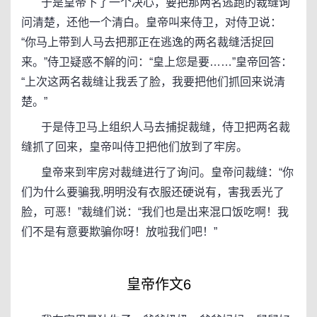
于是皇帝下了一个决心，要把那两名逃跑的裁缝询
问清楚，还他一个清白。皇帝叫来侍卫，对侍卫说：
“你马上带到人马去把那正在逃逸的两名裁缝活捉回
来。”侍卫疑惑不解的问：“皇上您是要……”皇帝回答：
“上次这两名裁缝让我丢了脸，我要把他们抓回来说清
楚。”
于是侍卫马上组织人马去捕捉裁缝，侍卫把两名裁
缝抓了回来，皇帝叫侍卫把他们放到了牢房。
皇帝来到牢房对裁缝进行了询问。皇帝问裁缝：“你
们为什么要骗我,明明没有衣服还硬说有，害我丢光了
脸，可恶！”裁缝们说：“我们也是出来混口饭吃啊！我
们不是有意要欺骗你呀！放啦我们吧！”
皇帝作文6