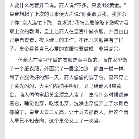
人要什么尽管开口说。商人说:“不多，只要4袋黄金。”
皇帝想起了上次的丑事便大声说:“你要敢骗我，我就杀
了你!”商人连忙下跪，哀求说:“我怎么敢骗陛下您呢?”吸
取上次的教训，皇上让商人在皇宫中做衣服，并且由自
己亲自查看，夜以继日的工作，不出几天服装有了样
子。皇帝看着自己心爱的衣服快要做成，非常高兴。
但商人在皇宫里做的衣服是黄金做的，而在家里做
了一个纸衣服，外面涂了一层金油漆，简直一模一样。
到了衣服做好的那一天，商人偷偷的调了包，皇帝穿上
了金光闪闪，大臣们都拍手叫好，立马给商人4袋黄
金，商人偷偷拿起黄金溜之大吉了，皇帝什么时候都穿
着它，睡觉也穿，吃饭也穿，洗澡也穿但弄上了水颜色
都掉了，皇帝火冒三丈高，让士兵去抓商人，但这个商
人早已不知去向，这个皇帝又上了一次当。