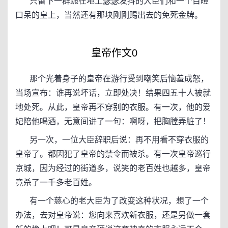
只留下一群跪在地上瑟瑟发抖的大臣们和一个目瞪
口呆的皇上，当然还有那块刚刚赐出去的免死金牌。
皇帝作文0
那个光着身子的皇帝在游行受到嘲笑后恼羞成怒，
当场宣布：谁再说坏话，立即处决！结果四五十人被就
地处死。从此，皇帝再不穿别的衣服。有一次，他的爱
妃陪他喝酒，无意间讲了一句：啊呀，把胸膛弄脏了！
另一次，一位大臣辞职后说：再不用看不穿衣服的
皇帝了。都因犯了皇帝的禁令而被杀。有一次皇帝巡行
京城，因为经过的街道多，说笑的老百姓也越多，皇帝
竟杀了一千多老百姓。
有一个慈心的老大臣为了改变这种状况，想了一个
办法，去对皇帝说：您向来喜欢新衣服，还是另做一套