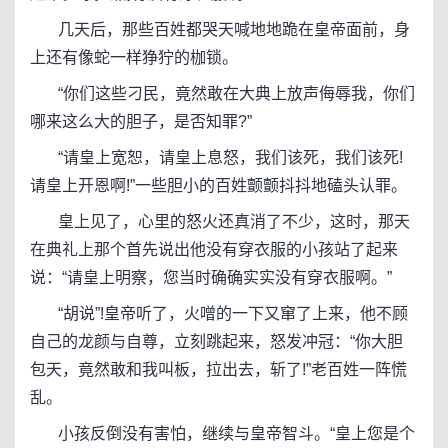
几天后，那些百姓都哭天喊地地跪在皇帝面前，身
上还有像蛇一样狰狞的枷锁。
“你们这些刁民，竟然敢在大典上放声侮辱我，你们
哪来这么大的胆子，是否知罪?”
“请皇上宽恕，请皇上息怒，我们该死，我们该死!
请皇上开恩啊!”一些胆小的百姓颤颤抖抖地磕头认罪。
皇上见了，心里的怒火还真消了不少，这时，那天
在典礼上那个首先说出他没有穿衣服的小孩站了起来
说：“请皇上明察，您当时确确实实没有穿衣服啊。”
“胡说”!皇帝听了，火噌的一下又窜了上来，他不顾
自己的龙颜与自尊，立刻跳起来，怒发冲冠：“你大胆
包天，竟然敢和我叫板，拉出去，斩了!”老百姓一阵慌
乱。
小孩反倒没有害怕，继续与皇帝智斗。“皇上您是个