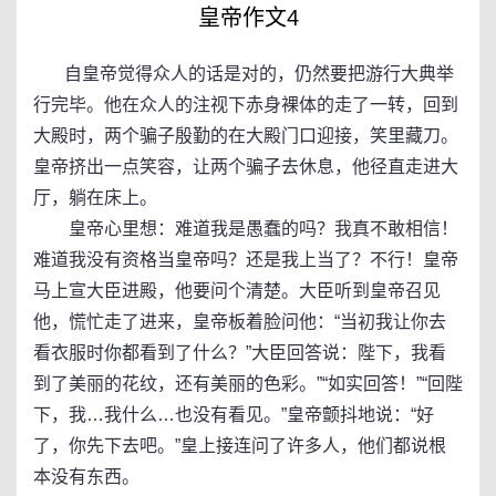
皇帝作文4
自皇帝觉得众人的话是对的，仍然要把游行大典举
行完毕。他在众人的注视下赤身裸体的走了一转，回到
大殿时，两个骗子殷勤的在大殿门口迎接，笑里藏刀。
皇帝挤出一点笑容，让两个骗子去休息，他径直走进大
厅，躺在床上。
皇帝心里想：难道我是愚蠢的吗？我真不敢相信！
难道我没有资格当皇帝吗？还是我上当了？不行！皇帝
马上宣大臣进殿，他要问个清楚。大臣听到皇帝召见
他，慌忙走了进来，皇帝板着脸问他：“当初我让你去
看衣服时你都看到了什么？”大臣回答说：陛下，我看
到了美丽的花纹，还有美丽的色彩。”“如实回答！”“回陛
下，我…我什么…也没有看见。”皇帝颤抖地说：“好
了，你先下去吧。”皇上接连问了许多人，他们都说根
本没有东西。