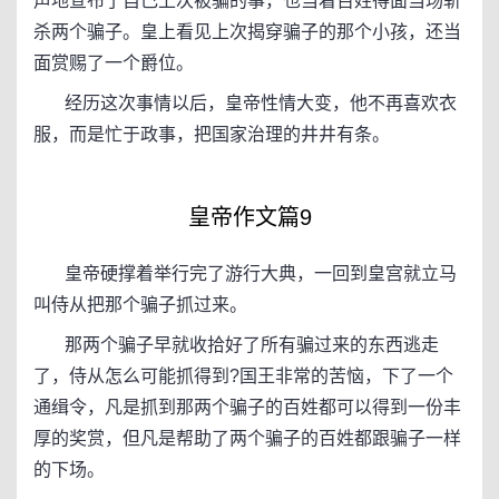
声地宣布了自己上次被骗的事，也当着百姓得面当场斩
杀两个骗子。皇上看见上次揭穿骗子的那个小孩，还当
面赏赐了一个爵位。
经历这次事情以后，皇帝性情大变，他不再喜欢衣
服，而是忙于政事，把国家治理的井井有条。
皇帝作文篇9
皇帝硬撑着举行完了游行大典，一回到皇宫就立马
叫侍从把那个骗子抓过来。
那两个骗子早就收拾好了所有骗过来的东西逃走
了，侍从怎么可能抓得到?国王非常的苦恼，下了一个
通缉令，凡是抓到那两个骗子的百姓都可以得到一份丰
厚的奖赏，但凡是帮助了两个骗子的百姓都跟骗子一样
的下场。