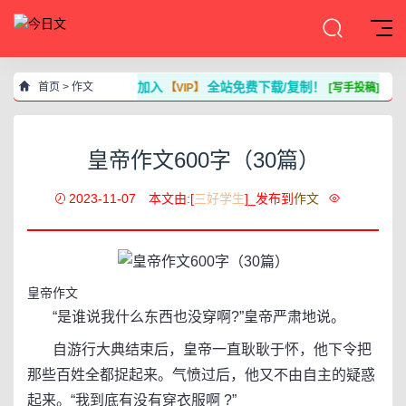
加入
全站免费下载/复制！
首页
>
作文
【VIP】
[写手投稿]
皇帝作文600字（30篇）
2023-11-07
本文由:[
三好学生
]_发布到
作文
皇帝作文
“是谁说我什么东西也没穿啊?”皇帝严肃地说。
自游行大典结束后，皇帝一直耿耿于怀，他下令把
那些百姓全都捉起来。气愤过后，他又不由自主的疑惑
起来。“我到底有没有穿衣服啊 ?”