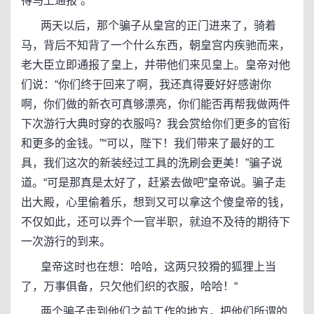
得马上通报”。
两天以后，那个骗子从皇宫的正门进来了，骑着
马，背后不知背了一个什么东西，朝皇宫内疾驰而来，
老大臣立即通报了皇上，并带他们来见皇上。皇帝对他
们说：“你们终于回来了啊，我还真得要好好感谢你
啊，你们做的新衣可真够漂亮，你们能否再帮我做两件
下次游行大典时穿的衣服吗？我会赏给你们更多的官衔
和更多的金钱。”“可以，陛下！我们带来了最好的工
具，我们这次的新装经过工具的洗刷会更美！”骗子说
道。“可是那真是太好了，赶紧去做吧”皇帝说。骗子走
出大殿，心里偷着乐，想到又可以拿这个傻皇帝的钱，
不仅如此，还可以弄个一官半职，就迫不及待的期待下
一次游行的到来。
皇帝这时也在想：哈哈，这两只狡猾的狐狸上当
了，万事俱备，只欠他们织的衣服，哈哈！“
两个骗子走到他们之前工作的地方，把他们所谓的