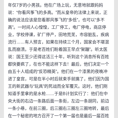
年仅7岁的小男孩。他在广场上玩，无意地就跟妈妈
说：“你看风筝飞的多高。”而从皇帝的法律上来说，正
确的说法应该是您看那风筝飞的“多低”，也可以“多不
高”。一时间人心惶惶，工厂停工，电厂停电，商店停
业，学校停课，矿厂停产，田地荒芜，市容脏乱，疾病
流行……有人预言，如果在持续三个月，国家会不堪混
乱而崩溃。于是老百姓们盼着国王早点“架蹦”。听太医
说：国王至少还得这活三十年，听到这个消息所有百姓
都快要疯了，在也不能这样下去！最后，他们决定一个
由五十人组成的“反恐精英”。他们在一个漆黑的夜晚冲
进了皇宫，可是在半小时后就束手就擒了，他们因为国
王的新武器与“玩具”的死战而全军覆灭。这时，他们刚
知道手里拿的是水枪……于是B计划实行了：他们在中
央大街的右边一条路后面一条街，左边一条胡同，前边
一条小巷，在前三圈，后三圈右三圈左三圈地转，最后
在一个秘密的地方召开了一个第一届也是最后一届百姓