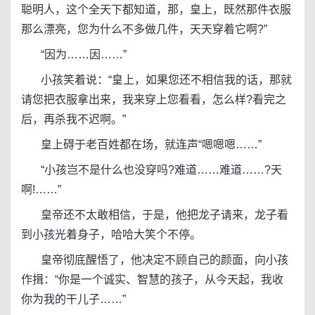
聪明人，这个全天下都知道，那，皇上，既然那件衣服
那么漂亮，您为什么不多做几件，天天穿着它啊?”
“因为……因……”
小孩笑着说：“皇上，如果您还不相信我的话，那就
请您把衣服拿出来，我来穿上您看看，怎么样?看完之
后，再杀我不迟啊。”
皇上碍于老百姓都在场，就连声“嗯嗯嗯……”
“小孩岂不是什么也没穿吗?难道……难道……?天
啊!……”
皇帝还不太敢相信，于是，他把龙子请来，龙子看
到小孩光着身子，哈哈大笑个不停。
皇帝彻底醒悟了，他决定不顾自己的颜面，向小孩
作揖：“你是一个诚实、智慧的孩子，从今天起，我收
你为我的干儿子……”