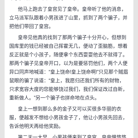
他马上跑去了皇宫见了皇帝。皇帝听了他的消息，
立马派军队跟着小男孩进了山里，抓到了两个骗子，并
把他们带回了皇宫。
皇帝见他真的找到了那两个骗子十分开心，但想到
国库里的钱已经被自己挥霍无几，便动了歪脑筋，想着
反正就是个小孩子，随便拿个东西耍耍他去不就得了。
那两个骗子见皇帝开口，以为是要惩罚他们，两个人便
异口同声地喊道：“皇上饶命!皇上饶命啊!”只见那个贼眉
鼠眼的骗了说道：“皇上，我愿归还我们所有的财物，
只求宽容大度的您能够饶过我们，我们保证改过自新，
重新做人。”另一个骗子也拼命地在点头。
皇上一想到那么多的金子又可以买很多华丽的衣
服，便越发不想给小男孩金子了，他让小男孩先回去，
告诉他明天再给他奖励。
第二天一大早，小男孩便来到了皇宫，皇帝慢悠悠