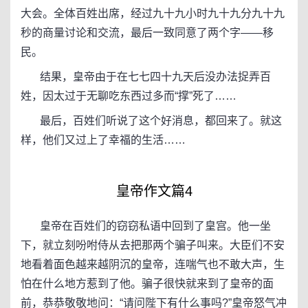
大会。全体百姓出席，经过九十九小时九十九分九十九
秒的商量讨论和交流，最后一致同意了两个字——移
民。
结果，皇帝由于在七七四十九天后没办法捉弄百
姓，因太过于无聊吃东西过多而“撑”死了……
最后，百姓们听说了这个好消息，都回来了。就这
样，他们又过上了幸福的生活……
皇帝作文篇4
皇帝在百姓们的窃窃私语中回到了皇宫。他一坐
下，就立刻吩咐侍从去把那两个骗子叫来。大臣们不安
地看着面色越来越阴沉的皇帝，连喘气也不敢大声，生
怕在什么地方惹到了他。骗子很快就来到了皇帝的面
前，恭恭敬敬地问：“请问陛下有什么事吗?”皇帝怒气冲