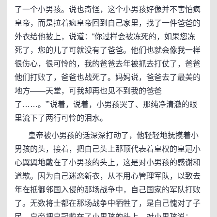
了一个小男孩。说也奇怪，这个小男孩好像并不害怕疯
皇帝，而是拉着疯皇帝回到自己家里，找了一件爸爸的
外衣给他披上，说道：“你过样会被冻死的，如果您冻
死了，您的儿了可就没有了爸爸。他们也就会像我一样
很伤心，很可怜的，我的爸爸去年被抓去打仗了，爸爸
他们打败了，爸爸也战死了。妈妈说，爸爸去了最美的
地方——天堂，可我却再也见不到我的爸爸
了……。”’说着，说着，小男孩哭了、那纯净清澈的眼
里流下了两行可怜的泪水。
皇帝被小男孩的话深深打动了，他轻轻地抚摸着小
男孩的头，接着，把自己头上那顶代表着皇权的皇冠小
心翼翼地戴在了小男孩的头上，这是对小男孩的感谢和
道歉。因为自己迷恋新衣，从不用心管理军队，以致去
年在抵御邻国入侵的那场战争中，自己国家的军队打败
了。无数将士都在那场战争中牺牲了，是自己愧对了子
民。皇帝把皇冠戴在了小男孩的头上，对小男孩说：