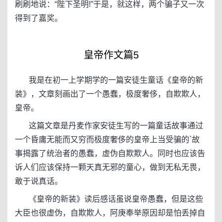
刷刷地说：“陛下圣明!”于是，就这样，两个骗子又一次
得到了嘉奖。
皇帝作文篇5
我是在初一上学期学的一篇安徒生童话《皇帝的新
装》，文章刻画出了一个愚蠢，极度奢侈，自欺欺人，
皇帝。
这篇文章是丹麦作家安徒生写的一篇童话故事通过
一个昏庸无能而又穷而极度奢侈的皇帝上当受骗的`故
事揭露了统治者的愚蠢，虚伪自欺欺人。同时也应该告
诉人们应该保持一颗天真无邪的童心，做到无私无畏，
敢于说真话。
《皇帝的新装》读后感话虽说皇帝愚蠢，但是这些
大臣也很虚伪，自欺欺人，阿庚奉举原因却是怕丢掉自