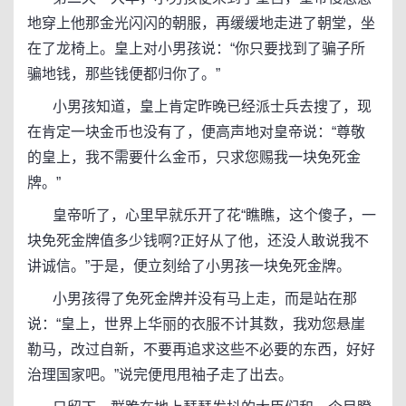
地穿上他那金光闪闪的朝服，再缓缓地走进了朝堂，坐
在了龙椅上。皇上对小男孩说：“你只要找到了骗子所
骗地钱，那些钱便都归你了。”
小男孩知道，皇上肯定昨晚已经派士兵去搜了，现
在肯定一块金币也没有了，便高声地对皇帝说：“尊敬
的皇上，我不需要什么金币，只求您赐我一块免死金
牌。”
皇帝听了，心里早就乐开了花“瞧瞧，这个傻子，一
块免死金牌值多少钱啊?正好从了他，还没人敢说我不
讲诚信。”于是，便立刻给了小男孩一块免死金牌。
小男孩得了免死金牌并没有马上走，而是站在那
说：“皇上，世界上华丽的衣服不计其数，我劝您悬崖
勒马，改过自新，不要再追求这些不必要的东西，好好
治理国家吧。”说完便甩甩袖子走了出去。