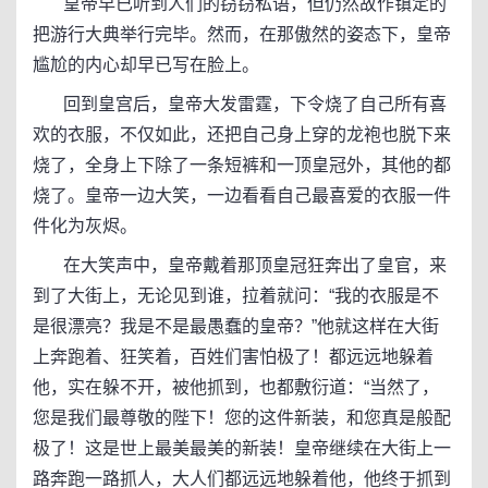
皇帝早已听到人们的窃窃私语，但仍然故作镇定的
把游行大典举行完毕。然而，在那傲然的姿态下，皇帝
尴尬的内心却早已写在脸上。
回到皇宫后，皇帝大发雷霆，下令烧了自己所有喜
欢的衣服，不仅如此，还把自己身上穿的龙袍也脱下来
烧了，全身上下除了一条短裤和一顶皇冠外，其他的都
烧了。皇帝一边大笑，一边看看自己最喜爱的衣服一件
件化为灰烬。
在大笑声中，皇帝戴着那顶皇冠狂奔出了皇官，来
到了大街上，无论见到谁，拉着就问：“我的衣服是不
是很漂亮？我是不是最愚蠢的皇帝？”他就这样在大街
上奔跑着、狂笑着，百姓们害怕极了！都远远地躲着
他，实在躲不开，被他抓到，也都敷衍道：“当然了，
您是我们最尊敬的陛下！您的这件新装，和您真是般配
极了！这是世上最美最美的新装！皇帝继续在大街上一
路奔跑一路抓人，大人们都远远地躲着他，他终于抓到