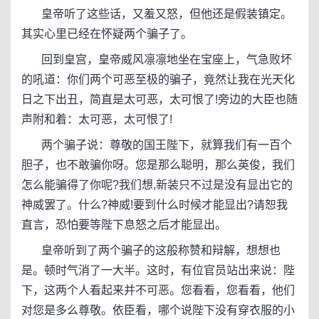
皇帝听了这些话，又羞又怒，但他还是假装镇定。
其实心里已经在怀疑两个骗子了。
回到皇宫，皇帝威风凛凛地坐在宝座上，气急败坏
的吼道：你们两个可恶至极的骗子，竟然让我在光天化
日之下出丑，简直是太可恶，太可恨了!旁边的大臣也随
声附和着：太可恶，太可恨了!
两个骗子说：尊敬的国王陛下，就算我们有一百个
胆子，也不敢骗你呀。您是那么聪明，那么英俊，我们
怎么能骗得了你呢?我们想,新装只不过是没有显出它的
神威罢了。什么?神威!要到什么时候才能显出?请恕我
直言，恐怕要等陛下息怒之后才能显出。
皇帝听到了两个骗子的这般称赞和辩解，想想也
是。顿时气消了一大半。这时，有位官员站出来说：陛
下，这两个人看起来并不可恶。您看看，您看看，他们
对您是多么尊敬。依臣看，哪个说陛下没有穿衣服的小