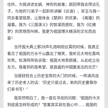
住所，为我讲述女娲、神农的故事；颜回带我去拜访孔
子，与他的72弟子一起聆听讲解《论语》；宋玉与我一
同去看望屈原，让我体会《楚辞》的优美，《离骚》的
凝重。我为《三国演义》的智谋而感叹，我为《红楼
梦》的思想而叫绝，我更为祖国博大精深的文化而自
豪！
当开国大典上那28声礼炮响彻云霄的时候，我真正
看见了祖国的万水千山露出了微笑，我听见大地在轰鸣
欢笑。松涛阵阵告诉我：祖国大地笑颜展，从此屹立在
东方。我看到的是希望，是昌盛的中国散发出的光芒！
当我轻轻合上历史宝库的大门的时候，一阵清风送
来了历史老人的话：“历史只是过去，新的历史要靠你
们来书写！”
我突然明白了，我一直在寻找的问题：“祖国的今天
到底是怎样形成的？”答案其实就在我心中……祖国的