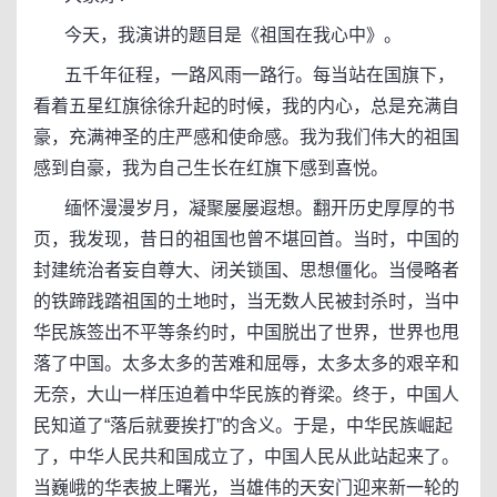
今天，我演讲的题目是《祖国在我心中》。
五千年征程，一路风雨一路行。每当站在国旗下，
看着五星红旗徐徐升起的时候，我的内心，总是充满自
豪，充满神圣的庄严感和使命感。我为我们伟大的祖国
感到自豪，我为自己生长在红旗下感到喜悦。
缅怀漫漫岁月，凝聚屡屡遐想。翻开历史厚厚的书
页，我发现，昔日的祖国也曾不堪回首。当时，中国的
封建统治者妄自尊大、闭关锁国、思想僵化。当侵略者
的铁蹄践踏祖国的土地时，当无数人民被封杀时，当中
华民族签出不平等条约时，中国脱出了世界，世界也甩
落了中国。太多太多的苦难和屈辱，太多太多的艰辛和
无奈，大山一样压迫着中华民族的脊梁。终于，中国人
民知道了“落后就要挨打”的含义。于是，中华民族崛起
了，中华人民共和国成立了，中国人民从此站起来了。
当巍峨的华表披上曙光，当雄伟的天安门迎来新一轮的