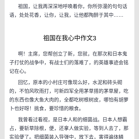
祖国，让我再深深地呼唤着你，你所弥漫的句句话
语，处处花香，让你，让我，让他都陶醉于其中……
祖国在我心中作文3
啊！主席，您帮创立了新，您就，在那次和日本鬼
子打仗的战争中，有战士们的落难了，的英雄事迹会铭
记在心。
回忆，原本的小村庄可像现么好，水泥和砖头砌
的，不怕风吹雨打，可新四军全用茅草搭的茅草屋，吃
的东西也像大鱼大肉的，全都吃树根树皮，哪怕有胡萝
卜也好呀！挑食，要珍惜的粮食。
我曾看过看视，是日本人和的细菌战。日本人想霸
占，要斩草除根，便，还拿人做实验，等到人去了，那
实验便了。把细菌装入导弹中，放下去，害得遍体鳞