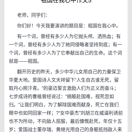
祖国在我心中作文5
老师，同学们：
你们好！今天我要演讲的题目是：祖国在我心中。
有一个词，曾经有多少人为它抛头颅、洒热血；有
一个词，曾经有多少人为了她同侵略者坚持到底；有一
个词，曾经有多少人为了它奉献出自己的生命。这个词
就是——祖国。
翻开历史的昨天，多少中华儿女用自己的力量保卫
华夏大地。爱国诗人文天祥留下“人生自古谁无死，留
取丹心照汗青。”的豪迈誓言激励人们为正义而奋斗；
七步成诗的曹植曾经说过：“捐躯赴国难，视死忽如
归。”让我们明白，为了解除国难而献身，死亡在我们
眼中也如同回家一样；?“女中豪杰”刘胡兰在威逼利诱前
也不为所动，不向敌人屈服，最后慷慨赴死，年仅十五
岁；爱国战士董存瑞、黄继光用自己的身躯抵挡敌人来