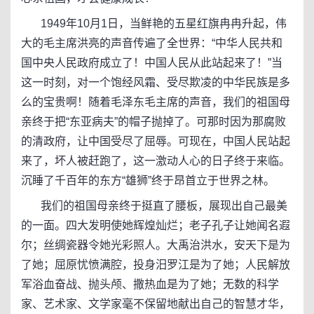
1949年10月1日，当鲜艳的五星红旗冉冉升起，伟
大的毛主席洪亮的声音传遍了全世界：“中华人民共和
国中央人民政府成立了！中国人民从此站起来了！”当
这一时刻，对一个饱经风霜、受尽欺凌的中华民族是多
么的宝贵啊！随着毛泽东毛主席的声音，我们的祖国母
亲终于把“东亚病夫”的帽子抛掉了。可那时因为那腐败
的清政府，让中国受尽了屈辱。可现在，中国人民站起
来了，坏人被赶跑了，这一激动人心的日子终于来临。
沉睡了千百年的东方“雄狮”终于昂首立于世界之林。
我们的祖国母亲终于挺直了腰板，展现出自己最美
的一面。四大发明使她辉煌灿烂；老子孔子让她闻名遐
尔；丝绸瓷器令她光彩照人。大禹治洪水，安天下是为
了她；屈原忧愤满腔，投身汨罗江是为了她；人民解放
军浴血奋战、抛头颅、撒热血是为了她；无数的科学
家、艺术家、文学家毫不保留地献出自己的智慧才华，