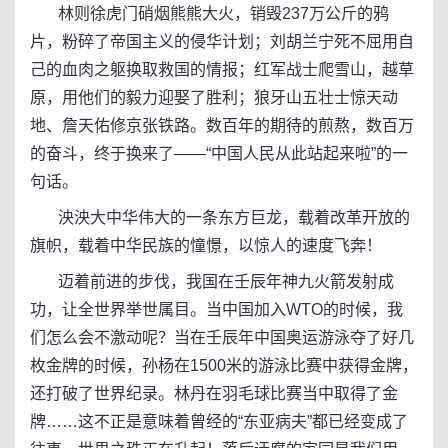
林则徐虎门硝烟熊熊大火，销毁237万公斤的鸦
片，粉碎了帝国主义的侵华计划；刘胡兰宁死不屈用自
己的血肉之躯换取救国的情报；红军战士爬雪山，越草
原，用他们的毅力迎娶了胜利；狼牙山五壮士惊天动
地、詹天佑修京张铁路。数百年的期待的煎熬，数百万
的奋斗，终于换来了——“中国人民从此站起来啦”的一
句话。
泱泱大中华伟大的一条东方巨龙，载着改革开放的
旗帜，载着中华民族的憧憬，以惊人的速度飞奔！
迈着前进的步伐，我国在壬辰年神九火箭发射成
功，让全世界举世属目。当中国加入WTO的时候，我
们怎么会不激动呢？当在壬辰年中国奥运游泳夺了好几
枚金牌的时候，孙杨在1500米的游泳比赛中获得金牌，
还打破了世界纪录。林丹在羽毛球比赛当中取得了金
牌……这不正是意味着曾经的“东亚病夫”都已经变成了