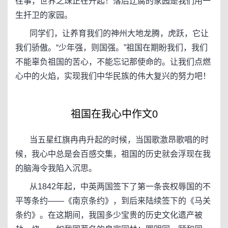
往事，世界之珠正在升起！落后迂腐的家园是我们用一
生扞卫的家园。
同学们，让养育我们的神州大地龙腾，虎跃，它让
我们骄傲。“少年强，则国强。”祖国在期盼我们，我们
不能辜负祖国的苦心，不能忘记那使命的。让我们点燃
心中的火焰，实现我们中华民族的伟大复兴的努力吧！
祖国在我心中作文0
当五星红旗冉冉升起的时候，当国歌激昂歌唱的时
候，我心中总是会百感交集，祖国的历史就会浮现在我
的脑海令我陷入沉思。
从1842年起，中英两国签下了第一条丧权辱国的不
平等条约——《南京条约》，到后来陆续签下的《马关
条约》。在这期间，我国多少宝贵的历史文化遗产被