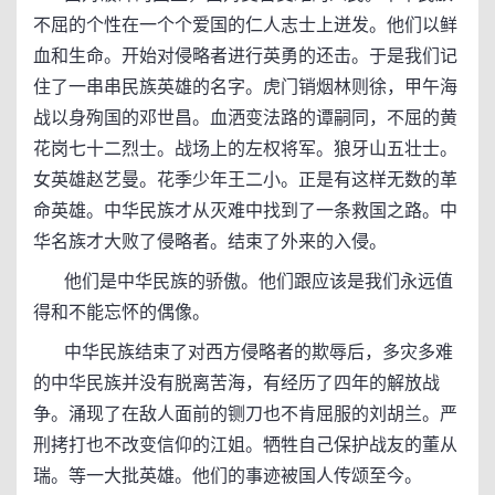
不屈的个性在一个个爱国的仁人志士上迸发。他们以鲜
血和生命。开始对侵略者进行英勇的还击。于是我们记
住了一串串民族英雄的名字。虎门销烟林则徐，甲午海
战以身殉国的邓世昌。血洒变法路的谭嗣同，不屈的黄
花岗七十二烈士。战场上的左权将军。狼牙山五壮士。
女英雄赵艺曼。花季少年王二小。正是有这样无数的革
命英雄。中华民族才从灭难中找到了一条救国之路。中
华名族才大败了侵略者。结束了外来的入侵。
他们是中华民族的骄傲。他们跟应该是我们永远值
得和不能忘怀的偶像。
中华民族结束了对西方侵略者的欺辱后，多灾多难
的中华民族并没有脱离苦海，有经历了四年的解放战
争。涌现了在敌人面前的铡刀也不肯屈服的刘胡兰。严
刑拷打也不改变信仰的江姐。牺牲自己保护战友的董从
瑞。等一大批英雄。他们的事迹被国人传颂至今。