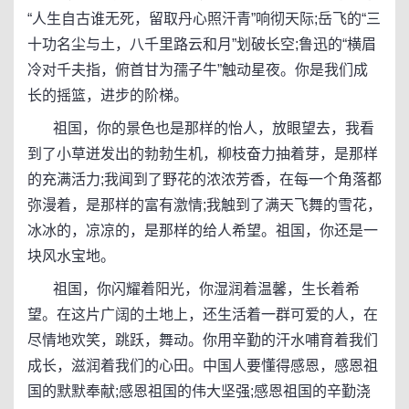
“人生自古谁无死，留取丹心照汗青”响彻天际;岳飞的“三
十功名尘与土，八千里路云和月”划破长空;鲁迅的“横眉
冷对千夫指，俯首甘为孺子牛”触动星夜。你是我们成
长的摇篮，进步的阶梯。
祖国，你的景色也是那样的怡人，放眼望去，我看
到了小草迸发出的勃勃生机，柳枝奋力抽着芽，是那样
的充满活力;我闻到了野花的浓浓芳香，在每一个角落都
弥漫着，是那样的富有激情;我触到了满天飞舞的雪花，
冰冰的，凉凉的，是那样的给人希望。祖国，你还是一
块风水宝地。
祖国，你闪耀着阳光，你湿润着温馨，生长着希
望。在这片广阔的土地上，还生活着一群可爱的人，在
尽情地欢笑，跳跃，舞动。你用辛勤的汗水哺育着我们
成长，滋润着我们的心田。中国人要懂得感恩，感恩祖
国的默默奉献;感恩祖国的伟大坚强;感恩祖国的辛勤浇