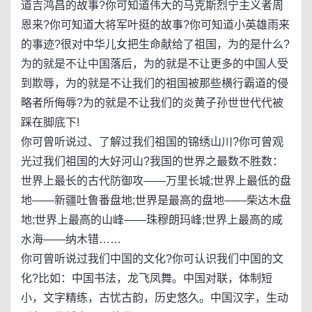
道吉鸿昌的故事?你可知道伟大的马克斯烈宁主义者周
恩来?你可知道大将军叶挺的故事?你可知道小英雄雨来
的事迹?很对中华儿女把生命献给了祖国，为的是什么?
为的就是不让中国落后，为的就是不让更多的中国人受
到欺辱，为的就是不让我们的祖国被那些横行霸道的侵
略者所侮辱?为的就是不让我们的炎黄子孙世世代代被
踩在脚底下!
你可曾听说过、了解过我们祖国的锦绣山川?你可曾观
光过我们祖国的大好河山?我国的世界之最数不胜数：
世界上最长的古代防御攻——万里长城;世界上最低的盘
地——新疆吐鲁番盘地;世界是最高的盘地——柴达木盘
地;世界上最高的山峰——珠穆朗玛峰;世界上最高的咸
水海——纳木错……
你可曾听说过我们中国的文化?你可认识我们中国的文
化?比如：中国书法，龙飞凤舞。中国对联，体制短
小，文字精练，古忧古韵，历史悠久。中国汉字，生动