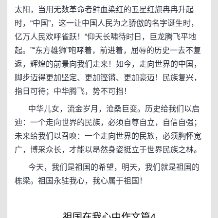
太阳，当用无数革命者鲜血染红的五星红旗冉冉升起
时，“中国”，这一让中国人民为之骄傲的名字诞生时，
亿万人民欢呼雀跃！“仰天长啸待时日，巨龙腾飞平地
起。”“东方雄狮”咆哮着，前进着，屈辱的历史一去不复
返，辉煌的前景向我们走来！如今，走向世界的中国，
脚步迈得更加坚定、更加铿锵、更加豪迈！民族复兴，
指日可待；中华腾飞，势不可挡！
中华儿女，流金岁月，沧桑巨变。历史给我们以启
迪：一个走向世界的民族，必须自尊自立，自信自强；
未来给我们以召唤：一个走向世界的民族，必须胸怀宽
广，博采众长，才能以昂然身姿挺立于世界民族之林。
今天，我们是祖国的希望，明天，我们就是祖国的
栋梁。祖国永驻我心，我心属于祖国！
祖国在我心中作文篇4