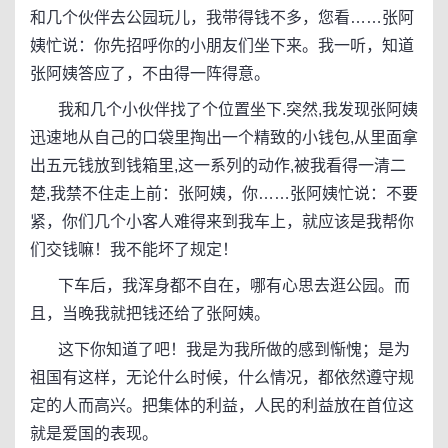
和几个伙伴去公园玩儿，我带得钱不多，您看……张阿
姨忙说：你先招呼你的小朋友们坐下来。我一听，知道
张阿姨答应了，不由得一阵得意。
我和几个小伙伴找了个位置坐下.突然,我发现张阿姨
迅速地从自己的口袋里掏出一个精致的小钱包,从里面拿
出五元钱放到钱箱里,这一系列的动作,被我看得一清二
楚,我禁不住走上前：张阿姨，你……张阿姨忙说：不要
紧，你们几个小客人难得来到我车上，就应该是我帮你
们交钱嘛！我不能坏了规定！
下车后，我浑身都不自在，哪有心思去逛公园。而
且，当晚我就把钱还给了张阿姨。
这下你知道了吧！我是为我所做的感到惭愧；是为
祖国有这样，无论什么时候，什么情况，都依然遵守规
定的人而高兴。把集体的利益，人民的利益放在首位这
就是爱国的表现。