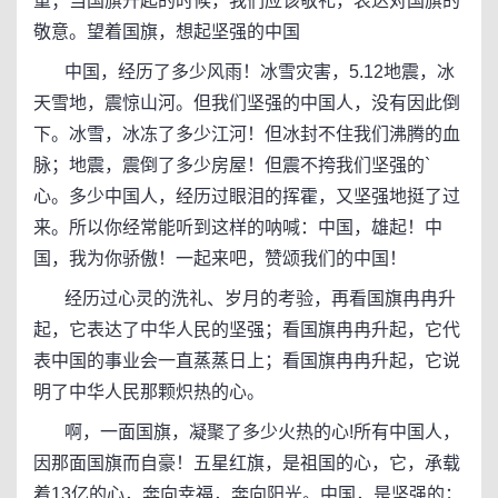
重；当国旗升起的时候，我们应该敬礼，表达对国旗的
敬意。望着国旗，想起坚强的中国
中国，经历了多少风雨！冰雪灾害，5.12地震，冰
天雪地，震惊山河。但我们坚强的中国人，没有因此倒
下。冰雪，冰冻了多少江河！但冰封不住我们沸腾的血
脉；地震，震倒了多少房屋！但震不挎我们坚强的`
心。多少中国人，经历过眼泪的挥霍，又坚强地挺了过
来。所以你经常能听到这样的呐喊：中国，雄起！中
国，我为你骄傲！一起来吧，赞颂我们的中国！
经历过心灵的洗礼、岁月的考验，再看国旗冉冉升
起，它表达了中华人民的坚强；看国旗冉冉升起，它代
表中国的事业会一直蒸蒸日上；看国旗冉冉升起，它说
明了中华人民那颗炽热的心。
啊，一面国旗，凝聚了多少火热的心!所有中国人，
因那面国旗而自豪！五星红旗，是祖国的心，它，承载
着13亿的心，奔向幸福，奔向阳光。中国，是坚强的；