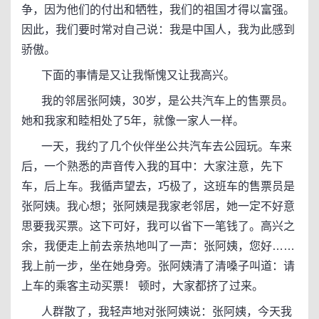
争，因为他们的付出和牺牲，我们的祖国才得以富强。
因此，我们要时常对自己说：我是中国人，我为此感到
骄傲。
下面的事情是又让我惭愧又让我高兴。
我的邻居张阿姨，30岁，是公共汽车上的售票员。
她和我家和睦相处了5年，就像一家人一样。
一天，我约了几个伙伴坐公共汽车去公园玩。车来
后，一个熟悉的声音传入我的耳中：大家注意，先下
车，后上车。我循声望去，巧极了，这班车的售票员是
张阿姨。我心想；张阿姨是我家老邻居，她一定不好意
思要我买票。这下可好，我可以省下一笔钱了。高兴之
余，我便走上前去亲热地叫了一声：张阿姨，您好……
我上前一步，坐在她身旁。张阿姨清了清嗓子叫道：请
上车的乘客主动买票！ 顿时，大家都挤了过来。
人群散了，我轻声地对张阿姨说：张阿姨，今天我