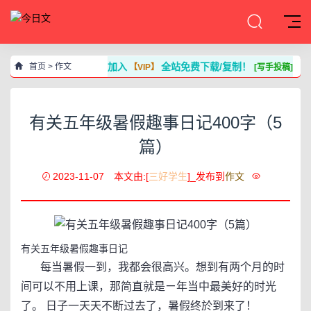
加入
全站免费下载/复制！
首页
>
作文
【VIP】
[写手投稿]
有关五年级暑假趣事日记400字（5
篇）
2023-11-07
本文由:[
三好学生
]_发布到
作文
有关五年级暑假趣事日记
每当暑假一到，我都会很高兴。想到有两个月的时
间可以不用上课，那简直就是ㄧ年当中最美好的时光
了。 日子一天天不断过去了，暑假终於到来了！