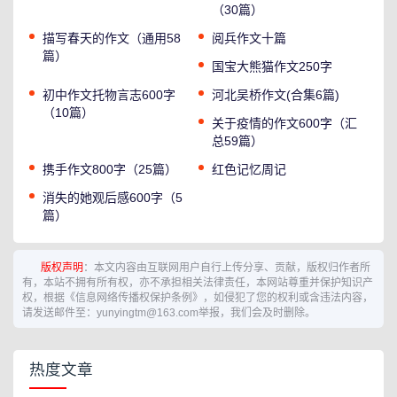
（30篇）
描写春天的作文（通用58
阅兵作文十篇
篇）
国宝大熊猫作文250字
初中作文托物言志600字
河北吴桥作文(合集6篇)
（10篇）
关于疫情的作文600字（汇
总59篇）
携手作文800字（25篇）
红色记忆周记
消失的她观后感600字（5
篇）
版权声明
：本文内容由互联网用户自行上传分享、贡献，版权归作者所
有，本站不拥有所有权，亦不承担相关法律责任，本网站尊重并保护知识产
权，根据《信息网络传播权保护条例》，如侵犯了您的权利或含违法内容，
请发送邮件至：yunyingtm@163.com举报，我们会及时删除。
热度文章