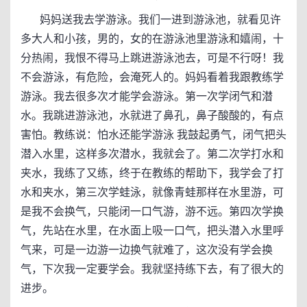
妈妈送我去学游泳。我们一进到游泳池，就看见许
多大人和小孩，男的，女的在游泳池里游泳和嬉闹，十
分热闹，我恨不得马上跳进游泳池去，可是不行呀！我
不会游泳，有危险，会淹死人的。妈妈看着我跟教练学
游泳。我去很多次才能学会游泳。第一次学闭气和潜
水。我跳进游泳池，水就进了鼻孔，鼻子酸酸的，有点
害怕。教练说：怕水还能学游泳 我鼓起勇气，闭气把头
潜入水里，这样多次潜水，我就会了。第二次学打水和
夹水，我练了又练，终于在教练的帮助下，我学会了打
水和夹水，第三次学蛙泳，就像青蛙那样在水里游，可
是我不会换气，只能闭一口气游，游不远。第四次学换
气，先站在水里，在水面上吸一口气，把头潜入水里呼
气来，可是一边游一边换气就难了，这次没有学会换
气，下次我一定要学会。我就坚持练下去，有了很大的
进步。