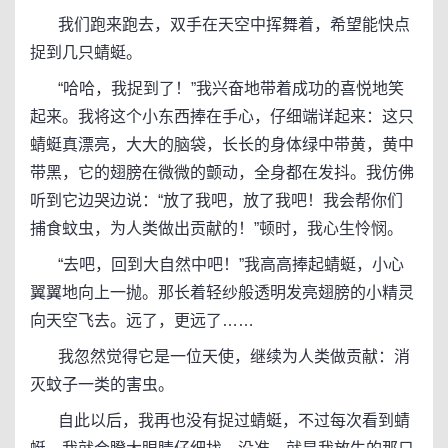
我们跑来跑去，双手在天空中挥舞着，希望能快点
捉到几只蜻蜓。
“哈哈，我捉到了！”我兴奋地带着成功的喜悦地笑
起来。我将这个小东西捧在手心，仔细端详起来：这只
蜻蜓真漂亮，大大的脑袋，长长的身体绿中带黄，黄中
带黑，它的翅膀在微微的颤动，全身都在发抖。我仿佛
听到它边哭边说：“放了我吧，放了我吧！我会帮你们
捕食蚊虫，为人类做出贡献的！”顿时，我心生怜悯。
“去吧，回到大自然中吧！”我高高捧起蜻蜓，小心
翼翼地向上一抛。那长着轻纱般透明发亮翅膀的小精灵
向天空飞去。远了，更远了……
我忽然觉得它是一位天使，继续为人类做贡献：消
灭蚊子一类的害虫。
自此以后，我再也没有捉过蜻蜓，不过每次看到蜻