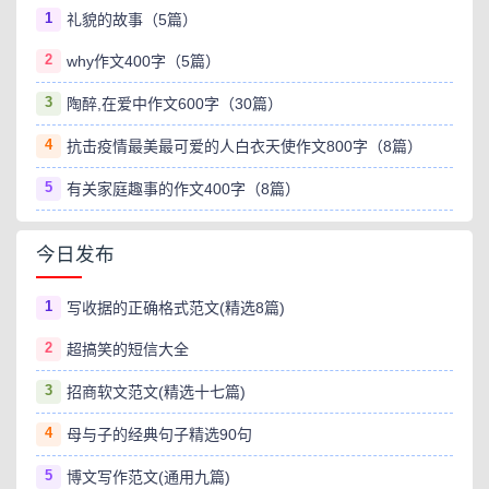
1
礼貌的故事（5篇）
2
why作文400字（5篇）
3
陶醉,在爱中作文600字（30篇）
4
抗击疫情最美最可爱的人白衣天使作文800字（8篇）
5
有关家庭趣事的作文400字（8篇）
今日发布
1
写收据的正确格式范文(精选8篇)
2
超搞笑的短信大全
3
招商软文范文(精选十七篇)
4
母与子的经典句子精选90句
5
博文写作范文(通用九篇)