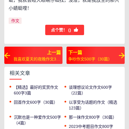
蜓，我就会瞪大眼睛仔细找，没准，就是我放生的那只
小蜻蜓哩！
作文
点个赞！ (
)
上一篇
下一篇
我喜欢夏天的夜晚作文300
争吵作文500字（30篇）
字（6篇）
相关文章
【精选】最好的奖赏作文
谈理想议论文作文600字
600字3篇
（22篇）
回首作文600字（30篇）
以享受为话题的作文（精选
123篇）
沉默也是一种爱作文500字
那一抹作文800字（30篇）
（4篇）
2023中考题目作文800字