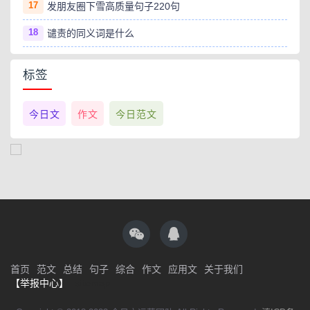
17
发朋友圈下雪高质量句子220句
18
谴责的同义词是什么
标签
今日文
作文
今日范文
首页
范文
总结
句子
综合
作文
应用文
关于我们
【举报中心】
sitemap