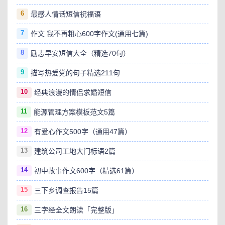
6
最感人情话短信祝福语
7
作文 我不再粗心600字作文(通用七篇)
8
励志早安短信大全（精选70句）
9
描写热爱党的句子精选211句
10
经典浪漫的情侣求婚短信
11
能源管理方案模板范文5篇
12
有爱心作文500字（通用47篇）
13
建筑公司工地大门标语2篇
14
初中故事作文600字（精选61篇）
15
三下乡调查报告15篇
16
三字经全文朗读「完整版」