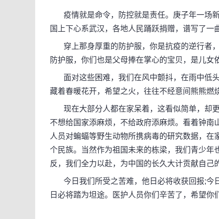
疫情就是命令，防控就是责任。庚子年一场新
国上下心系武汉，各地人民踊跃捐赠，谱写了一曲
穿上那身厚重的防护服，你是抗疫的逆行者，你们
防护服，你们也是父母捧在掌心的宝贝，是儿女
面对这些困难，我们在风中颤抖，在雨中低头
藏着春暖花开，希望之火，往往不经意间熊熊燃
现在大部分人都在家呆着，这看似简单，却更能
不想给国家添麻烦，不给政府添麻烦。看着钟南
人员对蝙蝠等野生动物所携病毒的研究数据，在
个民族。当然作为祖国未来的栋梁，我们青少年
反，我们全力以赴，为中国的长久大计贡献自己
今日我们所受之苦难，他日必将收获回报;今日
日必将踏为坦途。医护人员你们辛苦了，希望你们