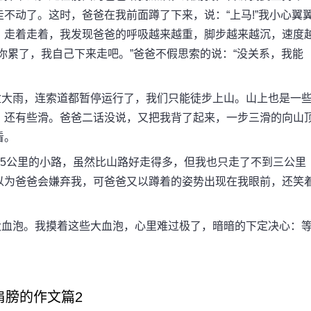
不动了。这时，爸爸在我前面蹲了下来，说：“上马!”我小心翼
。走着走着，我发现爸爸的呼吸越来越重，脚步越来越沉，速度
你累了，我自己下来走吧。”爸爸不假思索的说：“没关系，我能
大雨，连索道都暂停运行了，我们只能徒步上山。山上也是一
，还有些滑。爸爸二话没说，又把我背了起来，一步三滑的向山
看。
5公里的小路，虽然比山路好走得多，但我也只走了不到三公里
以为爸爸会嫌弃我，可爸爸又以蹲着的姿势出现在我眼前，还笑
血泡。我摸着这些大血泡，心里难过极了，暗暗的下定决心：
肩膀的作文篇2