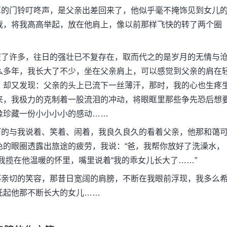
的门铃叮咚声，是父亲出差回来了，他似乎毫不掩饰见到女儿
我，将我高高举起，放在他肩上，像以前那样飞快的转了两个圈
了许多，往日的强壮已不复存在，取而代之的是岁月的无情与
么多年，我长大了不少，坐在父亲肩上，可以感觉到父亲的肩在
，却又发现：父亲的头上已流下一丝薄汗，那时，我的心也生疼
来，我极力的克制着一股流泪的冲动，将眼眶里那些争先恐后想
像珍藏一份小小小小的感动……
的与我说着、笑着、闹着，我良久良久的看着父亲，他那和蔼
色的眼圈透露出旅途的疲劳，我说：“爸，我帮你放好了洗澡水，
我揽在他温暖的怀里，嘴里说着“我的乖女儿长大了……”
亲切的笑容，那昔日宽阔的肩膀，不断在我眼前浮现，我多么
托起他那不断长大的女儿……