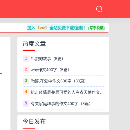
加入
全站免费下载/复制！
【VIP】
[写手投稿]
热度文章
1
礼貌的故事（5篇）
2
why作文400字（5篇）
3
陶醉,在爱中作文600字（30篇）
4
抗击疫情最美最可爱的人白衣天使作文800字（8篇）
过
5
有关家庭趣事的作文400字（8篇）
。
今日发布