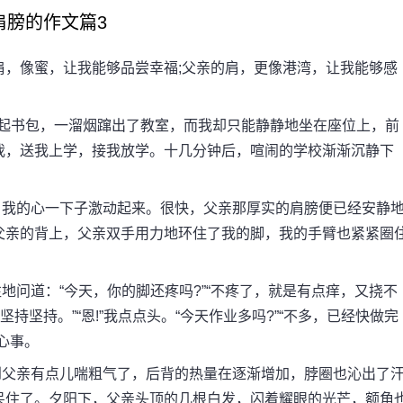
肩膀的作文篇3
，像蜜，让我能够品尝幸福;父亲的肩，更像港湾，让我能够感
起书包，一溜烟蹿出了教室，而我却只能静静地坐在座位上，前
我，送我上学，接我放学。十几分钟后，喧闹的学校渐渐沉静下
我的心一下子激动起来。很快，父亲那厚实的肩膀便已经安静
父亲的背上，父亲双手用力地环住了我的脚，我的手臂也紧紧圈
问道：“今天，你的脚还疼吗?”“不疼了，就是有点痒，又挠不
持坚持。”“恩!”我点点头。“今天作业多吗?”“不多，已经快做完
心事。
父亲有点儿喘粗气了，后背的热量在逐渐增加，脖圈也沁出了
呆住了。夕阳下，父亲头顶的几根白发，闪着耀眼的光芒，额角