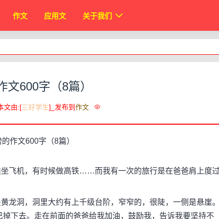
作文
应用文
关于我们
作文600字（8篇）
本文由:[
三好学生
]_发布到
作文
坐飞机，有时候做高铁……而我有一次的旅行是在爸爸肩上度
黄龙洞，洞里大约有上千级台阶，窄窄的，很陡，一侧是悬崖
己掉下去。走在前面的爸爸给我加油，鼓励我，告诉我要坚持不