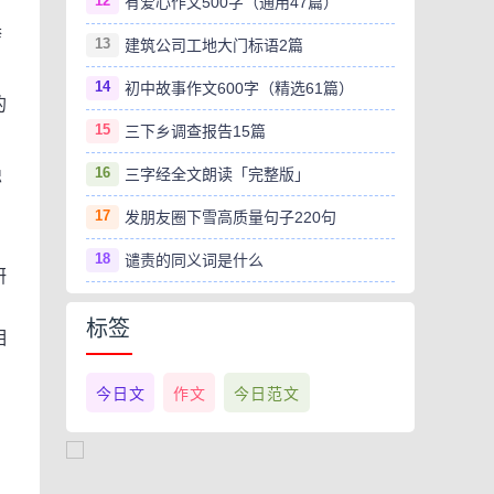
12
有爱心作文500字（通用47篇）
举
13
建筑公司工地大门标语2篇
14
初中故事作文600字（精选61篇）
的
15
三下乡调查报告15篇
16
隐
三字经全文朗读「完整版」
17
发朋友圈下雪高质量句子220句
18
谴责的同义词是什么
研
标签
相
今日文
作文
今日范文