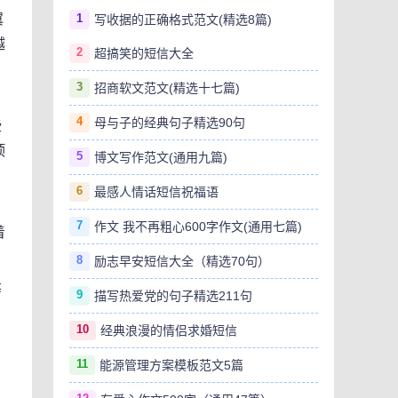
1
翼
写收据的正确格式范文(精选8篇)
越
2
超搞笑的短信大全
3
招商软文范文(精选十七篇)
4
母与子的经典句子精选90句
些
顶
5
博文写作范文(通用九篇)
6
最感人情话短信祝福语
7
作文 我不再粗心600字作文(通用七篇)
着
8
励志早安短信大全（精选70句）
等
9
描写热爱党的句子精选211句
10
经典浪漫的情侣求婚短信
11
能源管理方案模板范文5篇