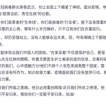
冠病毒肺炎席卷武汉，也让全国上下绷紧了神经。面对疫情，
“疫情当前，责任在肩”的壮歌。
是患者的“生命线”，你们是病毒的“打击者”。脱下这身厚重
依靠的主心骨，哪有什么岁月静好，只不过有你们在负重前行。
，却仍坚强站立。没有人能够永远天真，但，所有细微之下都
烧。
体现出我们中国人的团结。“在家呆着”不仅是保护自己，更是
山先生红肿的眼眶，听着无数医生护士离家抗疫的信息，念着科
家的我们，心中感触万分!他们不顾个人安危来拯救整个国家，整
也应该有所作为，知识就是力量，疫情面前我们没有放弃行动，
的力量。
我们所临之黑暗，他日必将重创辉煌;近日我们所处之绝境，他
平安归来，相信你们一定能平安归来，加油!