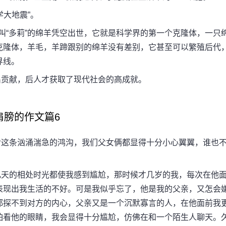
大地震”。
“多莉”的绵羊凭空出世，它就是科学界的第一个克隆体，一只
克隆体，羊毛，羊蹄跟别的绵羊没有差别，它甚至可以繁殖后代
界线。
贡献，后人才获取了现代社会的高成就。
肩膀的作文篇6
这条汹涌湍急的鸿沟，我们父女俩都显得十分小心翼翼，谁也
天的相处时光都使我感到尴尬，那时候才几岁的我，每次在他
表现出我生活的不好。可是我似乎忘了，他是我的父亲，又怎会
都探不到对方的内心，父亲又是一个沉默寡言的人，在他面前我
怕看他的眼睛，我会显得十分尴尬，仿佛在和一个陌生人聊天。