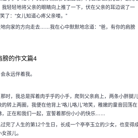
，我轻轻地将父亲的眼睛向上推了一下，伏在父亲的耳边说了一
笑了：“女儿知道心疼父亲喽。”
向家的方向走去……我在心中默默地念道：“爸，有你的肩膀
肩膀的作文篇4
会永远伴着我。
那时，我总是挥着肉乎乎的小手，爬到父亲肩上，两条小胖腿
的转上两圈，我便在他背上‘咯儿咯儿’地笑，稚嫩的童音回荡在
佛，正在和我们一起，宣誓着那份小小的快乐……
完了人生的第12个生日，长成一个亭亭玉立的少女，也变得
小女孩儿。