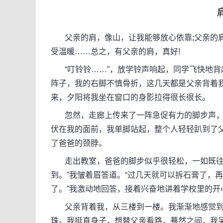
父亲的肩，像山，让我能够放心依靠;父亲的肩
受温暖……总之，有父亲的肩，真好!
“叮铃铃……”，放学铃声响起，同学飞快地背
阵子，我的右脚不慎骨折，这几天都是父亲背着
来，夕阳将我坐在窗口的身影拉得很长很长。
忽然，走廊上传来了一阵急促有力的脚步声，
伏在我的面前，我单脚站起，整个人轻轻趴到了
了爸爸的颈脖。
走出教室，爸爸的脚步似乎很轻松，一如既往地
到。”我皱着眉答道。“过几天就可以拆石膏了，再坚
了。”我激动地回答，接着兴奋地讲着学校里的开
父亲背着我，从三楼到一楼。我渐渐地感觉到
珠。我挺直身子，想替父亲看路，蓦然之间，我