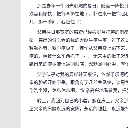
那是去年一个阳光明媚的夏日，随着一阵悦耳
欢喜和愉快，把行李扔在地下，扑过来一把抱起
儿，那一瞬间，我怔住了：
父亲往日那宽宽的肩膀已经被岁月打磨的消瘦
桑，突出的骨头弄的我的大腿生疼生疼，过了这
轻颤抖着，我心疼极了，连忙从父亲身上跳下来
疼的，像被什么东西抓了一把，无来由的揪了起
跑出来的滚烫液体逼回眼底，默默藏回心中，就
父亲似乎对我的异样并无察觉，依然乐乐呵呵
亲的脸颊开始下垂，眼角有了几丝鱼尾纹，淡黑
你洗个澡，休息休息吧。”父亲高兴地看着我，把
晚上，我回到自己的小屋，躺在床上，父亲那
望父亲的肩膀永远的宽阔，永远的强壮，永远能