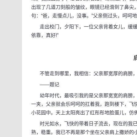
出现了几道刀刻般的皱纹，眼镜已经滑到了鼻尖
句：“爸，走慢点儿，没事。”父亲侧过头，呵呵地
走出校门，夕阳下，一位父亲背着女儿，缓缓地
依靠，真好!”
不管走到哪里，我相信：父亲那宽厚的肩膀，
――题记
幼年时代，最吸引我的是父亲那宽宽的肩膀，
一夹，父亲就会乐呵呵的扛着我，跑到楼下，飞快
小花园中。天上太阳亮出了红彤彤地脸蛋儿，仿
时光如水，飞快的带着日子流去，现在的我已过
熟，稳重。我已不再是那个坐在父亲肩上撒娇的