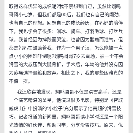
取得这样优异的成绩呢?我不禁想到自己，虽然比翊鸣
哥哥小七岁，但我们都是00后，我们也有自己的闯劲，
也有自己的理想。回想自己的成长经历，在妈妈的陪伴
下，我也学会了很多：溜冰、骑车、打羽毛球、打乒乓
球。我曾经因为摔跤而哭泣，也曾因为酸痛而泄气，但
都是妈妈在鼓励着我，作为一个男子汉，怎么能被一点
点小小的困难吓倒呢?翊鸣哥哥7岁去雪场，被一个不会
滑雪的大叔压到大腿骨折，手术后，年幼的他并没有因
为疼痛选择退缩和放弃。相比之下，我的那些困难真的
不值一提。
我还欣喜地发现，翊鸣哥哥不仅是滑雪高手，还是
一个演艺精湛的童星，他演过很多电影，特别是《智取
威虎山》中扮演的“小栓子”充分展示了他高超的滑雪技
巧。记者报道的新闻里，翊鸣哥哥读小学时还是一个阳
光热情的好伙伴，帮助同学，分享滑雪技巧。原来，优