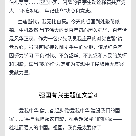
伯礼等等……这些朴实、闪耀的名字生动诠释着共产党
人，“不忘初心，牢记使命”决心和意志。
生逢当代，我无比自豪。今天的祖国到处繁花似
锦、生机盎然;当下伟大的党百年初心历久弥坚，百年恰
是风华正茂。作为一名少先队员我庄严的对党宣誓“请
党放心，强国有我”接过前辈手中的火炬，传承红色基
因努力学习;不负时代、不负韶华、不负党和人民的关怀
和期盼，拿出“我”的作为定能为实现中华民族伟大复兴
贡献力量。
强国有我主题征文篇4
“爱我中华!健儿奋起步伐!爱我中华!建设我们的国
家……”每当我唱起这首歌，都会想起我们的国家——
雄壮而强大的中国。祖国，我真是太爱你了!