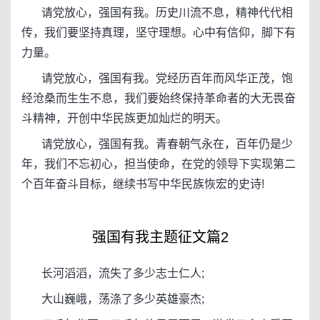
请党放心，强国有我。历史川流不息，精神代代相
传，我们要坚持真理，坚守理想。心中有信仰，脚下有
力量。
请党放心，强国有我。党经历百年而风华正茂，饱
经沧桑而生生不息，我们要始终保持革命者的大无畏奋
斗精神，开创中华民族更加灿烂的明天。
请党放心，强国有我。青春朝气永在，百年仍是少
年，我们不忘初心，担当使命，在党的领导下实现第二
个百年奋斗目标，继续书写中华民族恢宏的史诗!
强国有我主题征文篇2
长河滔滔，流失了多少志士仁人;
大山巍峨，荡涤了多少英雄豪杰;