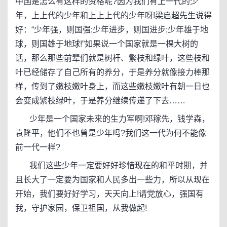
中国是怎么有这样的资格呢?因为我们有上一代的少
年，上上代的少年和上上上代的少年呀!梁启超先生说得
好：“少年强，则国强;少年进步，则国进步;少年雄于地
球，则国雄于地球!”如果说一个国家就是一棵大树的
话，那么那些前辈们就是树杆、繁枝和绿叶，这些枝和
叶已经储存了自己所有的养分，于是养分就像接力棒那
样，传到了嫩枝嫩叶身上，而这些嫩枝嫩叶有朝一日也
会变成繁枝绿叶，于是养分继续传递了下去……
少年是一个国家未来的生力军啊!邓稼先，钱学森，
袁隆平，他们不也曾是少年吗?我们这一代为何不能像
前一代一样?
我们这些少年一定要好好珍惜现在的和平时期，并
且长大了一定要为国家和人民多出一些力，所以从现在
开始，我们要好好学习，天天向上!请党放心，强国有
我，守护家园，保卫祖国，从我做起!