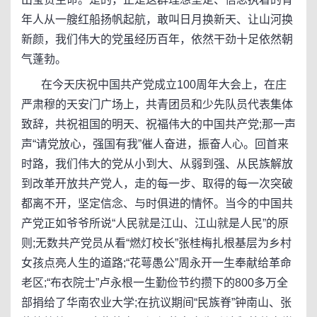
年人从一艘红船扬帆起航，敢叫日月换新天、让山河换
新颜，我们伟大的党虽经历百年，依然干劲十足依然朝
气蓬勃。
在今天庆祝中国共产党成立100周年大会上，在庄
严肃穆的天安门广场上，共青团员和少先队员代表集体
致辞，共祝祖国的明天、祝福伟大的中国共产党;那一声
声“请党放心，强国有我”催人奋进，振奋人心。回首来
时路，我们伟大的党从小到大、从弱到强、从民族解放
到改革开放共产党人，走的每一步、取得的每一次突破
都离不开，坚定信念、与时俱进的情怀。当今的中国共
产党正如爷爷所说“人民就是江山、江山就是人民”的原
则;无数共产党员从看“燃灯校长”张桂梅扎根基层为乡村
女孩点亮人生的道路;“花萼愚公”周永开一生奉献给革命
老区;“布衣院士”卢永根一生勤俭节约攒下的800多万全
部捐给了华南农业大学;在抗议期间“民族脊”钟南山、张