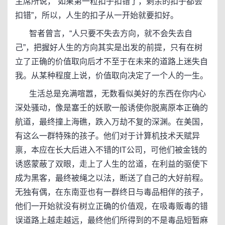
主席所说，“如果第一粒扣子扣错了，剩余的扣子都会
扣错”，所以，人生的扣子从一开始就要扣好。
智者曾言，“人只要不失去方向，就不会失去自
己”，把握好人生的方向其实是出发的前提，只有在树
立了正确的价值取向后才不至于在未来的道路上迷失自
我。从某种程度上说，价值取向决定了一个人的一生。
生活总是充满喧嚣，无数看似美好的东西在你内心
深处骚动，像是塞壬的妖歌一般诱使你脱离原本正确的
航道，最终撞上海礁，跌入万劫不复的深渊。在美国，
有这么一群特殊的孩子。他们对于计算机技术天赋异
禀，本应在长大后进入不错的IT公司，可他们被金钱的
诱惑蒙蔽了双眼，走上了人生的岔道，在利益的驱使下
成为黑客，最终被绳之以法，断送了自己的大好前程。
无独有偶，在东南亚也有一群终日与毒品相伴的孩子，
他们一开始就没有树立正确的价值观，在吸毒贩毒的错
误道路上越走越远，最终他们所得到的不是毒品短暂麻