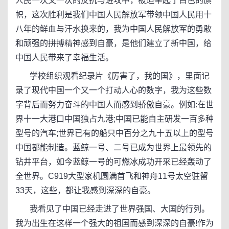
人民一次又一次的反抗与进攻中，被迫举起了白色的旗
帜，这次胜利是我们中国人民解放军带领中国人民用十
八年的鲜血与汗水换来的，我为中国人民解放军的勇敢
和顽强的拼搏精神感到自豪，是他们建立了新中国，给
中国人民带来了幸福生活。
学校组织观看纪录片《厉害了，我的国》，里面记
录了现代中国一个又一个打动人心的数字，我为这些数
字背后而努力奋斗的中国人而感到骄傲自豪。例如:在世
界十一大港口中国独占九港;中国已能自主研发一百多种
型号的汽车;世界已有的船只中百分之九十五以上的型号
中国都能制造。蓝鲸一号、二号已成为世界上最领先的
钻井平台，如今蓝鲸一号的可燃冰成功开采已经轰动了
全世界。C919大型家机圆满首飞和神舟11号太空驻留
33天，这些，都让我感到深深的自豪。
我看见了中国已经走进了世界强国、大国的行列。
我为出生在这样一个强大的祖国而感到深深的自豪!作为