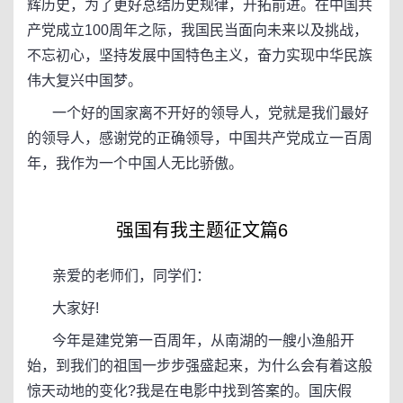
辉历史，为了更好总结历史规律，开拓前进。在中国共
产党成立100周年之际，我国民当面向未来以及挑战，
不忘初心，坚持发展中国特色主义，奋力实现中华民族
伟大复兴中国梦。
一个好的国家离不开好的领导人，党就是我们最好
的领导人，感谢党的正确领导，中国共产党成立一百周
年，我作为一个中国人无比骄傲。
强国有我主题征文篇6
亲爱的老师们，同学们：
大家好!
今年是建党第一百周年，从南湖的一艘小渔船开
始，到我们的祖国一步步强盛起来，为什么会有着这般
惊天动地的变化?我是在电影中找到答案的。国庆假