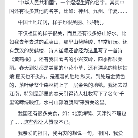
“中华人民共和国”，一个熠熠生辉的名字。其实中
国还有很多其他的名字，比如：神州、九州、华夏……
中国土地辽阔，样子也很美丽、很特别。
不仅祖国的样子很美，而且还有很多好山好水。比
如我去年去过的武夷山，那里山势险峻，非常好玩。还
有武汉的黄鹤楼，诗人崔颢还曾经为这里写了一首诗
《黄鹤楼》。还有我国著名的小兴安岭，四季都很美
丽。春天到处都是美丽的小花小草，还有漂亮的柳树姑
娘;夏天也不炎热，是避暑的胜地;秋天，到处是金黄色
的，落叶给整个森林铺上了一层金色的地毯。我还去过
江南，特别是那里的春天引得诗人杜牧写下了名句“千
里莺啼绿映红，水村山郭酒旗风”来赞美这里。
我国还有很多美食，如：北京烤鸭、天津狗不理包
子……这些都让人赞叹不已。
我亲爱的祖国，我由衷的想说一句，“祖国，我爱