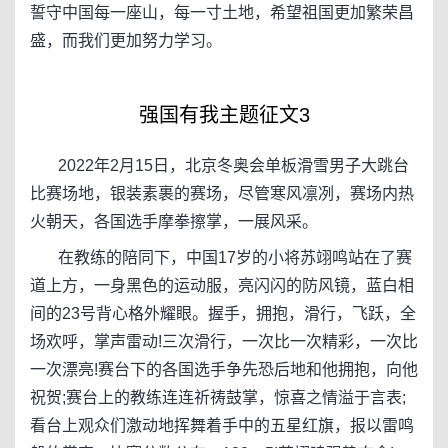
誓守中国每一座山，每一寸土地，希望祖国更加繁荣昌
盛，而我们更加努力学习。
强国有我主题征文3
2022年2月15日，北京冬奥会单板滑雪男子大跳台
比赛场地，银装素裹的赛场，尽管寒风凛冽，赛场内热
火朝天，各国选手摩拳擦掌，一展风采。
在教练的陪同下，中国17岁的小将苏翊鸣站在了赛
道上方，一身黑色的运动服，亮闪闪的防风镜，蓝白相
间的23号背心格外耀眼。握手，拥抱，滑行，飞跃，全
场欢呼，掌声雷动!三次滑行，一次比一次精彩，一次比
一次漂亮!赛台下的各国选手争先恐后地和他拥抱，向他
祝贺;赛台上的教练连连祈祷鼓掌，惊喜之情溢于言表;
看台上观众们激动地挥舞着手中的五星红旗，报以雷鸣