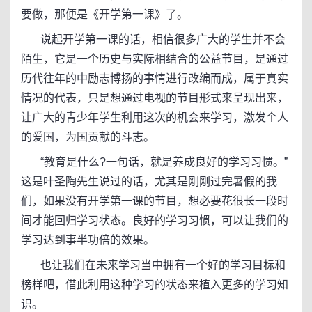
要做，那便是《开学第一课》了。
说起开学第一课的话，相信很多广大的学生并不会
陌生，它是一个历史与实际相结合的公益节目，是通过
历代往年的中励志博扬的事情进行改编而成，属于真实
情况的代表，只是想通过电视的节目形式来呈现出来，
让广大的青少年学生利用这次的机会来学习，激发个人
的爱国，为国贡献的斗志。
“教育是什么?一句话，就是养成良好的学习习惯。”
这是叶圣陶先生说过的话，尤其是刚刚过完暑假的我
们，如果没有开学第一课的节目，想必要花很长一段时
间才能回归学习状态。良好的学习习惯，可以让我们的
学习达到事半功倍的效果。
也让我们在未来学习当中拥有一个好的学习目标和
榜样吧，借此利用这种学习的状态来植入更多的学习知
识。