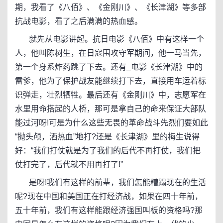
期，我看了《八佰》、《金刚川》、《长津湖》等多部
抗战电影，看了之后满满的热血感。
就先从电影讲起。抗日电影《八佰》中有这样一个
人，他叫陈树生，在日寇围攻守军期间，他一马当先，
第一个身系炸药跳了下去。还有_电影《长津湖》中的
雷爹，他为了保护战友能继续打下去，直接用车运着标
识弹走，壮烈牺牲。最后还有《金刚川》中，志愿军在
水里用命搭起的人桥，那可是拿自己的命来保证大部队
能过河呀!可是为什么这些无畏的革命战斗先烈们要如此
“抛头颅，洒热血”地打?还是《长津湖》里的梅生说得
好：“我们打仗就是为了我们的后代不再打仗，我们把
仗打完了，后代就不用再打了!”
是呀!我们有这样的前辈，我们怎能糟蹋现在的生活
呢?现在中国和美国正在打经济战，如果在四十年前，
五十年前，我们有这样能跟经济强国叫板的资格吗?那