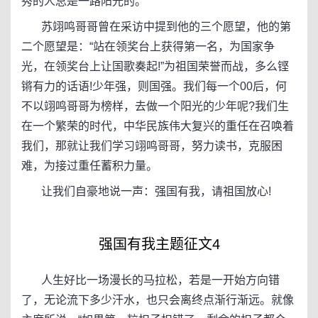
秀的人总是一路阳光的。
苏翊鸣哥哥曾在采访中提到他的三个愿望，他的第
二个愿望是：“站在领奖台上获得第一名，为国家争
光，在领奖台上让国歌奏起!”为祖国荣誉而战，多么铿
锵有力的话语!少年强，则国强。我们每一个00后，何
不以翊鸣哥哥为榜样，去做一个阳光的少年呢?我们生
在一个繁荣的时代，中华民族伟大复兴的重任在召唤着
我们，那就让我们学习翊鸣哥哥，努力读书，克服困
难，为接过重任蓄积力量。
让我们自豪地说一声：强国有我，请祖国放心!
强国有我主题征文4
人生好比一场漫长的马拉松，若是一开始方向错
了，无论流下多少汗水，也只会离终点渐行渐远。就像