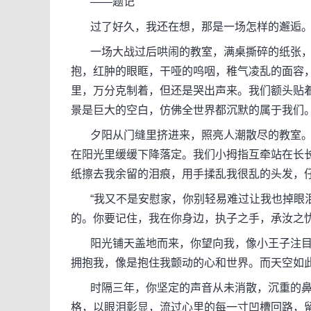
——题记
过了好久，我还在想，那是一场怎样的邂逅
一场大战过后哄闹的教室，满桌撕碎的纸张，
抱，红肿的眼眶，干哑的呜咽，稚气凌乱的面容
里，万分克制着，但还是哭出声来。我们额头贴
景是巨大的空白，仿佛全世界都沉默的属于我们
夕阳从门缝里挤进来，照亮人潮散尽的教室。
在阳光里缓缓下降落定。我们小拇指互牵站在长
纸擦去我余留的泪痕，用手揉乱我很乱的头发，
“我又不是安慰家，你别轻易难过让我也掉眼泪
的。你要记住，我在你身边，执子之手，承汝之忧
阳光铺天盖地而来，你望向我，像小王子注目
拥抱我，像是抱住我颤动的心和世界。而天空如
时隔三年，你坚定的声音从未消散，沉重的鼻
格，以眼泪彰显，流过心里的每一寸凹槽回路，