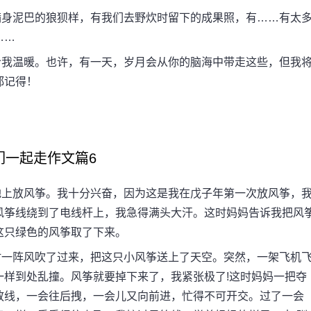
身泥巴的狼狈样，有我们去野炊时留下的成果照，有……有太
……
我温暖。也许，有一天，岁月会从你的脑海中带走这些，但我
都记得！
们一起走作文篇6
上放风筝。我十分兴奋，因为这是我在戊子年第一次放风筝，
风筝线绕到了电线杆上，我急得满头大汗。这时妈妈告诉我把风
这只绿色的风筝取了下来。
一阵风吹了过来，把这只小风筝送上了天空。突然，一架飞机
一样到处乱撞。风筝就要掉下来了，我紧张极了!这时妈妈一把夺
放线，一会往后拽，一会儿又向前进，忙得不可开交。过了一会