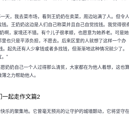
一天，我去菜市场，看到王奶奶在卖菜，周边站满了人。但令
找钱。王奶奶这边是人们自己称菜并且自己自觉找钱。我觉得很
奶奶啊，家境还不错。有个儿子很孝顺，也愿意为她养老。可是她
那里也只是平添负担，不愿去。后来区里的人就想了这样一个办
找钱。起先还有人少拿钱或者多找钱，但渐渐地这种情况就少了。
。”
愿奶奶自己一个人过得那么清贫，大家都在为他人着想，这也
微薄之力帮助他人。
们一起走作文篇2
快乐的聚集地。它曾毫无预兆的让守护的城墙颤动，它将坚守