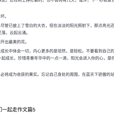
飘走。还在树上挣扎着的，也不会再有几天，或许，下一秒就是
坏。
尽管已披上了雪白的大衣，但在淡淡的阳光照射下，那点亮光
花落，云起云涌。
开出最美的花。
成长中体会一切，内心更多的是坦然，是轻松。不要看到自己
一起成长，珍惜青春年华中的一点一滴，阳光会进入你的心，是
必将成为收获的果实。忘记自己身处的周围，在蓝天下骄傲的
们一起走作文篇5