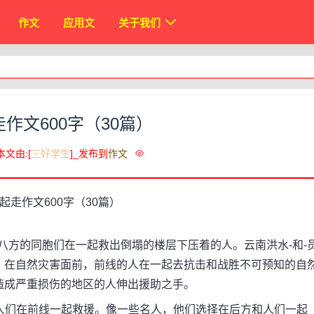
作文
应用文
关于我们
作文600字（30篇）
本文由:[
三好学生
]_发布到
作文
方的同胞们在一起救出倒塌的楼层下压着的人。云南洪水-和-
。在自然灾害面前，前线的人在一起去抗击和战胜不可预知的自
造成严重损伤的地区的人伸出援助之手。
们在前线一起救援。像一些名人，他们选择在后方和人们一起