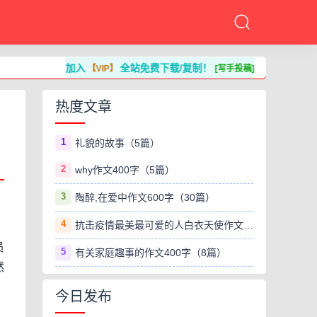
加入
全站免费下载/复制！
【VIP】
[写手投稿]
热度文章
1
礼貌的故事（5篇）
2
why作文400字（5篇）
3
陶醉,在爱中作文600字（30篇）
4
抗击疫情最美最可爱的人白衣天使作文800字（8篇）
员
5
有关家庭趣事的作文400字（8篇）
然
今日发布