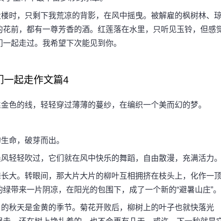
楼时，只剩下我荒凉的背影，在风中摇曳。被解雇的枫树林、
的花前，都有一尊芳香的酒。红莲落在水里，只听见玉铃，但感
们一起走过。我希望下次能见到你。
们一起走作文篇4
金色的线，轻轻穿过薄薄的蔓纱，在编织一个美而幻的梦。
生命，破芽而出。
风轻轻吹过，它们就在风中快乐的舞蹈，自由散漫，充满活力
长大。转眼间，那大片大片的柳叶互相拥挤在枝头上，化作一
绿带来一片阴凉，在阳光的包围下，成了一个新的“避暑山庄”。
的秋天是金黄的季节。菊花开败后，柳树上的叶子也就快落光