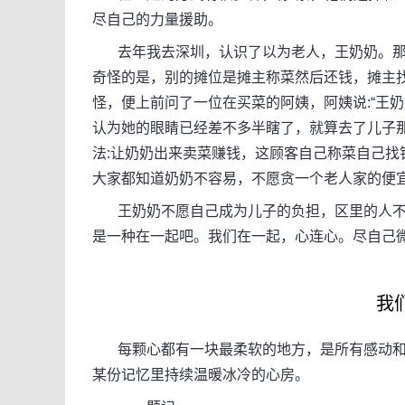
尽自己的力量援助。
去年我去深圳，认识了以为老人，王奶奶。那
奇怪的是，别的摊位是摊主称菜然后还钱，摊主
怪，便上前问了一位在买菜的阿姨，阿姨说:“王
认为她的眼睛已经差不多半瞎了，就算去了儿子
法:让奶奶出来卖菜赚钱，这顾客自己称菜自己
大家都知道奶奶不容易，不愿贪一个老人家的便宜
王奶奶不愿自己成为儿子的负担，区里的人不
是一种在一起吧。我们在一起，心连心。尽自己
我
每颗心都有一块最柔软的地方，是所有感动和
某份记忆里持续温暖冰冷的心房。