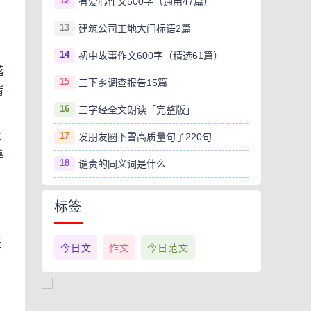
12
有爱心作文500字（通用47篇）
13
建筑公司工地大门标语2篇
14
初中故事作文600字（精选61篇）
落
15
三下乡调查报告15篇
背
16
三字经全文朗读「完整版」
尘
17
发朋友圈下雪高质量句子220句
拿
18
谴责的同义词是什么
：
标签
轻
今日文
作文
今日范文