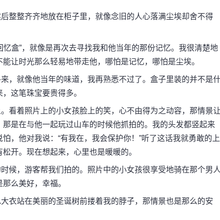
后整整齐齐地放在柜子里，就像念旧的人心落满尘埃却舍不得
忆盒”，就像是再次去寻找我和他当年的那份记忆。我很清楚地
不能让时光那么轻易地带走他，哪怕是记忆，哪怕是尘埃。
来，就像他当年的味道，我再熟悉不过了。盒子里装的并不是
来，这笔珠宝要贵得多。
。看着照片上的小女孩脸上的笑，心不由得为之动容，那情景
，那是在与他一起玩过山车的时候他抓拍的。我的头发都竖起来
怕，他对我说：“有我在，我会保护你！”听了这话我就勇敢的上
有松开。现在想起来，心里也是暖暖的。
时候，游客帮我们拍的。照片中的小女孩很享受地骑在那个男
是那么美好，幸福。
大衣站在美丽的圣诞树前搂着我的脖子，那情景也是那么的安