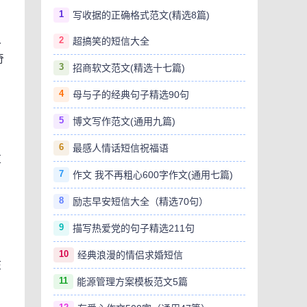
1
写收据的正确格式范文(精选8篇)
人
2
超搞笑的短信大全
奇
3
招商软文范文(精选十七篇)
4
母与子的经典句子精选90句
5
博文写作范文(通用九篇)
6
最感人情话短信祝福语
算
7
作文 我不再粗心600字作文(通用七篇)
8
励志早安短信大全（精选70句）
9
描写热爱党的句子精选211句
10
经典浪漫的情侣求婚短信
在
11
能源管理方案模板范文5篇