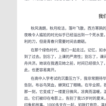
我
秋风清朗，秋月皎洁，落叶飞散，西方寒鸦的
夜晚令人尴尬的时光似乎已经溢出到一个死水里
利的刀，但是青春只需要时间去磨砺。
在那个绿色时代，我们一起走过。记忆，如水
到了过去。别忘了，上课的严肃性；别忘了，课
舟共济。她说在我遇见她之前，时间已经很久了
此，也更容易离开。
在高中入学考试的沉重压力下，我非常期待毕
告别，布谷鸟哭血，蝉哭红了眼睛。在毕业照，
那一刻，它变成了一缕夏日微风，凉爽而温暖，
出，它们被印在电影上，告别了我15岁时的夏末
印象和故事。1000多天在一起，如敲打音符，