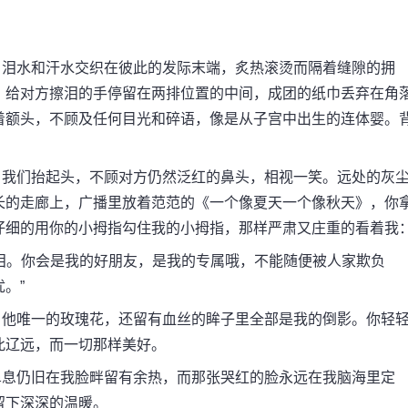
。
泪水和汗水交织在彼此的发际末端，炙热滚烫而隔着缝隙的拥
，给对方擦泪的手停留在两排位置的中间，成团的纸巾丢弃在角
着额头，不顾及任何目光和碎语，像是从子宫中出生的连体婴。
。
我们抬起头，不顾对方仍然泛红的鼻头，相视一笑。远处的灰
长的走廊上，广播里放着范范的《一个像夏天一个像秋天》，你
仔细的用你的小拇指勾住我的小拇指，那样严肃又庄重的看着我
。你会是我的好朋友，是我的专属哦，不能随便被人家欺负
。”
他唯一的玫瑰花，还留有血丝的眸子里全部是我的倒影。你轻
此辽远，而一切那样美好。
息仍旧在我脸畔留有余热，而那张哭红的脸永远在我脑海里定
留下深深的温暖。