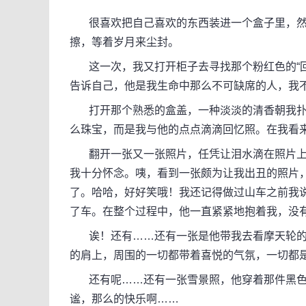
很喜欢把自己喜欢的东西装进一个盒子里，然
擦，等着岁月来尘封。
这一次，我又打开柜子去寻找那个粉红色的“回
告诉自己，他是我生命中那么不可缺席的人，我
打开那个熟悉的盒盖，一种淡淡的清香朝我扑
么珠宝，而是我与他的点点滴滴回忆照。在我看
翻开一张又一张照片，任凭让泪水滴在照片上
我十分怀念。咦，看到一张颇为让我出丑的照片
了。哈哈，好好笑哦！我还记得做过山车之前我说
了车。在整个过程中，他一直紧紧地抱着我，没
诶！还有……还有一张是他带我去看摩天轮的
的肩上，周围的一切都带着喜悦的气氛，一切都
还有呢……还有一张雪景照，他穿着那件黑色
谧，那么的快乐啊……