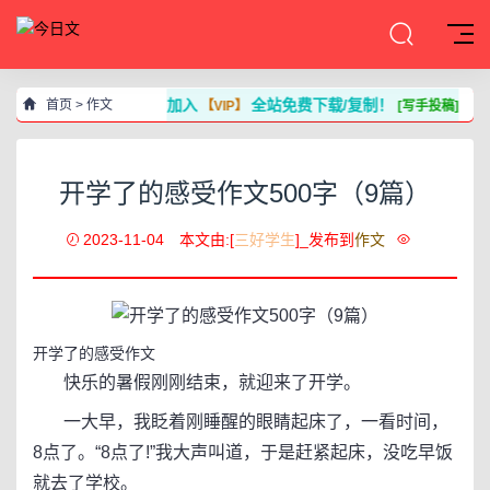
加入
全站免费下载/复制！
首页
>
作文
【VIP】
[写手投稿]
开学了的感受作文500字（9篇）
2023-11-04
本文由:[
三好学生
]_发布到
作文
开学了的感受作文
快乐的暑假刚刚结束，就迎来了开学。
一大早，我眨着刚睡醒的眼睛起床了，一看时间，
8点了。“8点了!”我大声叫道，于是赶紧起床，没吃早饭
就去了学校。