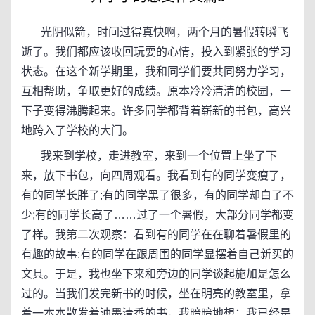
光阴似箭，时间过得真快啊，两个月的暑假转瞬飞
逝了。我们都应该收回玩耍的心情，投入到紧张的学习
状态。在这个新学期里，我和同学们要共同努力学习，
互相帮助，争取更好的成绩。原本冷冷清清的校园，一
下子变得沸腾起来。许多同学都背着崭新的书包，高兴
地跨入了学校的大门。
我来到学校，走进教室，来到一个位置上坐了下
来，放下书包，向四周观看。我看到有的同学变瘦了，
有的同学长胖了;有的同学黑了很多，有的同学却白了不
少;有的同学长高了……过了一个暑假，大部分同学都变
了样。我第二次观察：看到有的同学在在聊着暑假里的
有趣的故事;有的同学在跟周围的同学显摆着自己新买的
文具。于是，我也坐下来和旁边的同学谈起施加是怎么
过的。当我们发完新书的时候，坐在明亮的教室里，拿
着一本本散发着油墨清香的书，我暗暗地想：我已经是