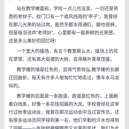
站在教学楼面前，学校一点儿也没变，一切还是熟
悉的老样子。校门口有一个遮风挡雨的“亭子”，我曾经
在那儿光荣的站过岗，虽然手都冻得通红，腿也很麻，
但是每当说声“老师好”，心里都有一股新鲜的光荣感，
这是多么美好的回忆呀!
一个宽大的操场，有五个教室那么大，操场上的花
花草草，还有高大挺拔的大树，显得格外青翠茂盛。
教学楼的墙是红色的，显得气势恢弘;教学楼的长廊
迂回曲折，每天有许多人匆匆忙忙地走过，像车水马龙
似的。
教学楼的后面是一条跑道，跑道是红色的，上面刷
着白线条，好像一条花枝招展的大龙。学校曾经在这举
行过秋季运动会，我曾在那次运动会中当过宣传员，还
有很多运动员同学得到第一名，他们辛勤的汗水也得到
了回报——一张张鲜艳耀眼而又光荣的奖状，我们为此