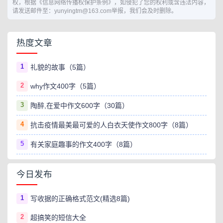
权，根据《信息网络传播权保护条例》，如侵犯了您的权利或含违法内容，
请发送邮件至：yunyingtm@163.com举报，我们会及时删除。
热度文章
1
礼貌的故事（5篇）
2
why作文400字（5篇）
3
陶醉,在爱中作文600字（30篇）
4
抗击疫情最美最可爱的人白衣天使作文800字（8篇）
5
有关家庭趣事的作文400字（8篇）
今日发布
1
写收据的正确格式范文(精选8篇)
2
超搞笑的短信大全