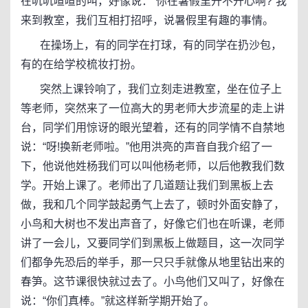
在叽叽喳喳的叫，好像说：“你在暑假里开不开心啊?”我
来到教室，我们互相打招呼，说暑假里有趣的事情。
在操场上，有的同学在打球，有的同学在扔沙包，
有的在给学校梳妆打扮。
突然上课铃响了，我们立刻走进教室，坐在位子上
等老师，突然来了一位高大的男老师大步流星的走上讲
台，同学们用惊讶的眼光望着，还有的同学情不自禁地
说：“呀!换新老师啦。”他用洪亮的声音自我介绍了一
下，他说他姓杨我们可以叫他杨老师，以后他教我们数
学。开始上课了。老师出了几道题让我们到黑板上去
做，我和几个同学鼓起勇气上去了，顿时外面安静了，
小鸟和大树也不发出声音了，好像它们也在听课，老师
讲了一会儿，又要同学们到黑板上做题目，这一次同学
们都争先恐后的举手，那一只只手就像从地里钻出来的
春笋。这节课很快就过去了。小鸟他们又叫了，好像在
说：“你们真棒。”就这样新学期开始了。