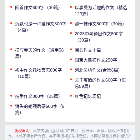
回首作文600字（30篇）
以享受为话题的作文（精选
123篇）
沉默也是一种爱作文500字
那一抹作文800字（30篇）
（4篇）
2023中考题目作文800字
（30篇）
描写春天的作文（通用58
阅兵作文十篇
篇）
国宝大熊猫作文250字
初中作文托物言志600字
河北吴桥作文(合集6篇)
（10篇）
关于疫情的作文600字（汇
总59篇）
携手作文800字（25篇）
红色记忆周记
消失的她观后感600字（5
篇）
版权声明
：本文内容由互联网用户自行上传分享、贡献，版权归作者所
有，本站不拥有所有权，亦不承担相关法律责任，本网站尊重并保护知识产