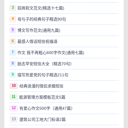
3
招商软文范文(精选十七篇)
4
母与子的经典句子精选90句
5
博文写作范文(通用九篇)
6
最感人情话短信祝福语
7
作文 我不再粗心600字作文(通用七篇)
8
励志早安短信大全（精选70句）
9
描写热爱党的句子精选211句
10
经典浪漫的情侣求婚短信
11
能源管理方案模板范文5篇
12
有爱心作文500字（通用47篇）
13
建筑公司工地大门标语2篇