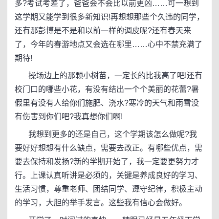
多?考试考差了，爸爸会不会比以前更凶……可一想到
这学期又能学到很多新知识!再想想那些个久违的同学，
还有那彭博是不是和以前一样的调皮呢?还有春天来
了，今年的春游地点又会选在哪里……心中不禁充满了
期待!
操场边上的那颗小树苗，一定长的比我高了吧!还有
校门口的哪些小花，有没有结出一个个美丽的花蕾?暑
假里有没有人给你们施肥、浇水?寒冷的天气和雨雪没
有伤害到你们吧?我真想你们啊!
我想到更多的还是自己，这个学期该怎么做呢?我
要好好想想有什么缺点，需要去改正。有哪些优点，需
要去保持和发扬?新的学期开始了，我一定要更努力才
行。上课认真听讲是必须的，关键是养成良好的学习、
生活习惯，尊重老师、团结同学、遵守纪律，积极主动
的学习，大胆的举手发言。这些我有信心会做好。