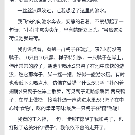
一丝丝凉风吹过，让我想起了这里的池水。
我飞快的向池水奔去，安静的看着，不禁想起了一
句诗：“小荷才露尖尖角，早有蜻蜓立上头。”虽然这没
荷但池就是荷。
我再进点看，看到一群鸭子在玩耍，咦?以前没有
鸭子。10只白10只黑。样子特别多。一只鸭子在岸上，
伸出常常的脖子，朝池里喝水;2只鸭子在池中欢快的游
泳，瞧它那样子，脚一摇一摆，好似一艘潜水艇。有时
也会低下头喝点水，仿佛它做错了什么;5只鸭子扑闪着
翅膀;4只鸭子在岸上散步，可见鸭子走路像跳舞;两只鸭
子，在岸上做操，接着扑通一声跳进水里;5只鸭子在中
心啃“食物”，吃的津津有味;最后一只鸭子在“梳”毛呢!
我看的正入神，一句：“走啦!”惊醒了我和鸭子，也
打破了这美好的“镜子”。我依依不舍的走开了。