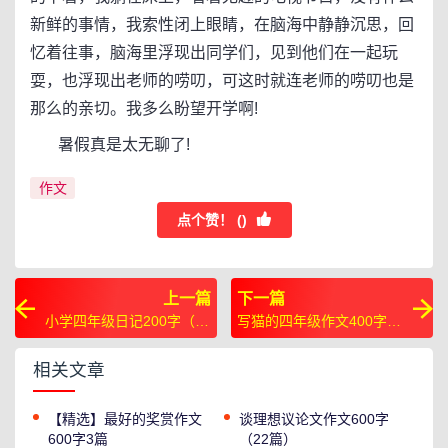
新鲜的事情，我索性闭上眼睛，在脑海中静静沉思，回
忆着往事，脑海里浮现出同学们，见到他们在一起玩
耍，也浮现出老师的唠叨，可这时就连老师的唠叨也是
那么的亲切。我多么盼望开学啊!
暑假真是太无聊了!
作文
点个赞！ (
)
上一篇
下一篇
小学四年级日记200字（10
写猫的四年级作文400字
篇）
（5篇）
相关文章
【精选】最好的奖赏作文
谈理想议论文作文600字
600字3篇
（22篇）