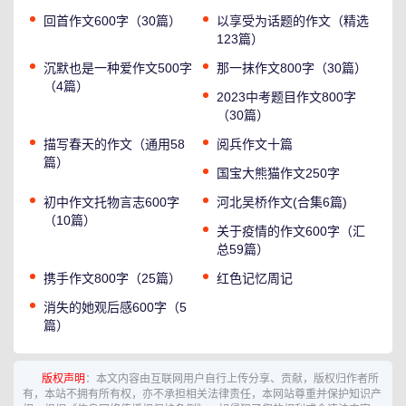
回首作文600字（30篇）
以享受为话题的作文（精选
123篇）
沉默也是一种爱作文500字
那一抹作文800字（30篇）
（4篇）
2023中考题目作文800字
（30篇）
描写春天的作文（通用58
阅兵作文十篇
篇）
国宝大熊猫作文250字
初中作文托物言志600字
河北吴桥作文(合集6篇)
（10篇）
关于疫情的作文600字（汇
总59篇）
携手作文800字（25篇）
红色记忆周记
消失的她观后感600字（5
篇）
版权声明
：本文内容由互联网用户自行上传分享、贡献，版权归作者所
有，本站不拥有所有权，亦不承担相关法律责任，本网站尊重并保护知识产