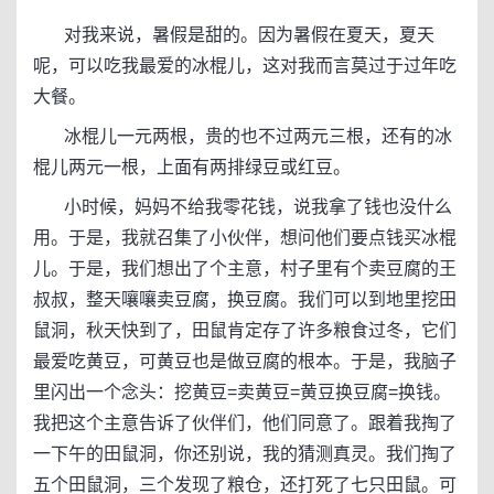
对我来说，暑假是甜的。因为暑假在夏天，夏天
呢，可以吃我最爱的冰棍儿，这对我而言莫过于过年吃
大餐。
冰棍儿一元两根，贵的也不过两元三根，还有的冰
棍儿两元一根，上面有两排绿豆或红豆。
小时候，妈妈不给我零花钱，说我拿了钱也没什么
用。于是，我就召集了小伙伴，想问他们要点钱买冰棍
儿。于是，我们想出了个主意，村子里有个卖豆腐的王
叔叔，整天嚷嚷卖豆腐，换豆腐。我们可以到地里挖田
鼠洞，秋天快到了，田鼠肯定存了许多粮食过冬，它们
最爱吃黄豆，可黄豆也是做豆腐的根本。于是，我脑子
里闪出一个念头：挖黄豆=卖黄豆=黄豆换豆腐=换钱。
我把这个主意告诉了伙伴们，他们同意了。跟着我掏了
一下午的田鼠洞，你还别说，我的猜测真灵。我们掏了
五个田鼠洞，三个发现了粮仓，还打死了七只田鼠。可