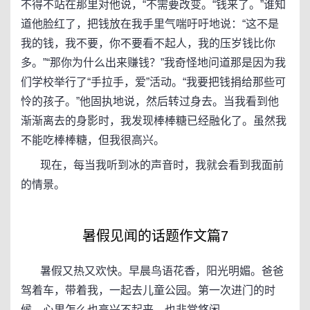
不得不站在那里对他说，“不需要改变。“钱来了。”谁知
道他脸红了，把钱放在我手里气喘吁吁地说：“这不是
我的钱，我不要，你不要看不起人，我的压岁钱比你
多。”“那你为什么出来赚钱？”我奇怪地问道那是因为我
们学校举行了“手拉手，爱”活动。“我要把钱捐给那些可
怜的孩子。”他固执地说，然后转过身去。当我看到他
渐渐离去的身影时，我发现棒棒糖已经融化了。虽然我
不能吃棒棒糖，但我很高兴。
现在，每当我听到冰的声音时，我就会看到我面前
的情景。
暑假见闻的话题作文篇7
暑假又热又欢快。早晨鸟语花香，阳光明媚。爸爸
驾着车，带着我，一起去儿童公园。第一次进门的时
候，心里怎么也高兴不起来，也非常悠闲。