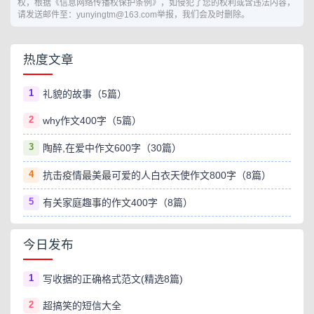
权，根据《信息网络传播权保护条例》，如侵犯了您的权利或含违法内容，
请发送邮件至：yunyingtm@163.com举报，我们会及时删除。
热度文章
1
礼貌的故事（5篇）
2
why作文400字（5篇）
3
陶醉,在爱中作文600字（30篇）
4
抗击疫情最美最可爱的人白衣天使作文800字（8篇）
5
有关家庭趣事的作文400字（8篇）
今日发布
1
写收据的正确格式范文(精选8篇)
2
超搞笑的短信大全