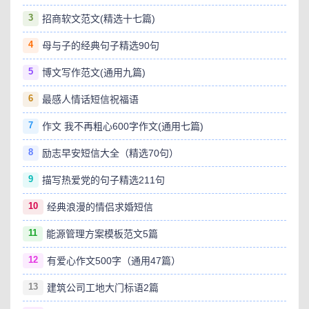
3
招商软文范文(精选十七篇)
4
母与子的经典句子精选90句
5
博文写作范文(通用九篇)
6
最感人情话短信祝福语
7
作文 我不再粗心600字作文(通用七篇)
8
励志早安短信大全（精选70句）
9
描写热爱党的句子精选211句
10
经典浪漫的情侣求婚短信
11
能源管理方案模板范文5篇
12
有爱心作文500字（通用47篇）
13
建筑公司工地大门标语2篇