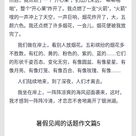
然后，我点燃了一个“开心果”，扔出几米远，“噼噼啪
啪”，整个“开心果”炸开了。我点燃了一支“火箭”，“火箭”
嗖的一声冲上了天空，一声巨响，烟花炸开了，大，五
颜六色。我还点燃了许多烟花，一会儿，烟花便被我放
完了。
我们做在岸上，看别人放烟花。五彩缤纷的烟花多
不胜数，有红的、黄的、粉色的、紫的、蓝的……它们
的形状千姿百态、变化无穷，有像圆盆、有像星星、有
像月亮、有像灯笼、有像百合、有像玫瑰、有像……
人们陆续地来，到了深夜，人们才离去。
我坐在岸上，一阵阵凉爽的海风迎面袭来，这时，
我才感到一阵阵冷清，才恋恋不舍地离开了银洲湖。
暑假见闻的话题作文篇5