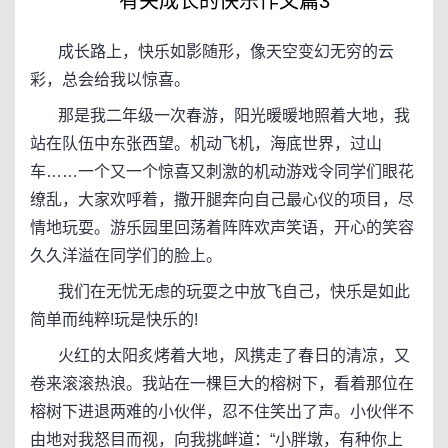
有关成长的快乐作文篇3
成长路上，快乐如影随形，像天空变幻无穷的云
彩，总会给我以惊喜。
那是我二年级一次春游，阳光暖暖地照着大地，我
站在队伍中东张西望。机动飞机，海底世界，过山
车……一个又一个惊喜又刺激的机动游戏令同学们眼花
缭乱，大家欢呼着，撒开腿奔向自己最心仪的项目，尽
情地玩耍。游乐园里回荡着阵阵欢声笑语，开心的笑容
久久洋溢在同学们的脸上。
我们在无忧无虑的玩耍之中放飞自己，快乐是如此
简单而纯粹!玩是快乐的!
火红的太阳炙烤着大地，风携走了春日的清凉，又
卷来滚滚热浪。我站在一棵巨大的榕树下，看着那位在
榕树下进退两难的小伙伴，忍不住笑出了声。小伙伴不
由地对我怒目而视，向我挑衅道：“小胖墩，有种你上