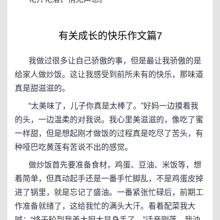
有关成长的快乐作文篇7
我做过很多让自己骄傲的事，但是最让我骄傲的是
给家人做炒饭。这让我感受到前所未有的快乐，那味道
真是甜滋滋的。
“太美味了，儿子你真是太棒了。”好妈一边摸着我
的头，一边温柔的对我说。我心里美滋滋的，像吃了蜜
一样甜，但是想起刚才做饭的过程真是吃尽了苦头，有
种哑巴吃黄莲有苦说不出的感觉。
做炒饭首先要准备食材，鸡蛋、豆油、米饭等，想
着简单，但真动起手还是一番手忙脚乱，不是鸡蛋皮掉
进了锅里，就是忘记了盛油。一番紧张忙碌后，前期工
作准备就绪了，这给我忙的满头大汗。看着配菜我大
喊：“终于轮到我姜大厨大显身手了。”话音刚落，我油