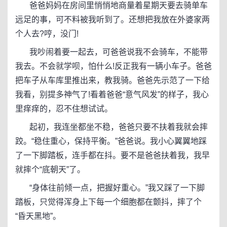
爸爸妈妈在房间里悄悄地商量着星期天要去骑单车
远足的事，可不料被我听到了。还想把我放在外婆家两
个人去?哼，没门!
我吵闹着要一起去，可爸爸说我不会骑车，不能带
我去。不会就学呗，怕什么!反正我有一辆小车子。爸爸
把车子从车库里推出来，教我骑。爸爸先示范了一下给
我看，别提多神气了!看着爸爸“意气风发”的样子，我心
里痒痒的，忍不住想试试。
起初，我连坐都坐不稳，爸爸只要不扶着我就会摔
跤。“稳住重心，保持平衡。”爸爸说。我小心翼翼地踩
了一下脚踏板，连手都在抖。要不是爸爸扶着我，我早
就摔个“底朝天”了。
“身体往前倾一点，把握好重心。”我又踩了一下脚
踏板，只觉得浑身上下每一个细胞都在颤抖，摔了个
“昏天黑地”。