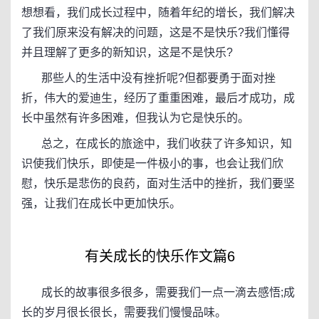
想想看，我们成长过程中，随着年纪的增长，我们解决
了我们原来没有解决的问题，这是不是快乐?我们懂得
并且理解了更多的新知识，这是不是快乐?
那些人的生活中没有挫折呢?但都要勇于面对挫
折，伟大的爱迪生，经历了重重困难，最后才成功，成
长中虽然有许多困难，但我认为它是快乐的。
总之，在成长的旅途中，我们收获了许多知识，知
识使我们快乐，即使是一件极小的事，也会让我们欣
慰，快乐是悲伤的良药，面对生活中的挫折，我们要坚
强，让我们在成长中更加快乐。
有关成长的快乐作文篇6
成长的故事很多很多，需要我们一点一滴去感悟;成
长的岁月很长很长，需要我们慢慢品味。