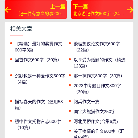
上一篇
下一篇
记一件有意义的事200字
北京游记作文600字（24
（26篇）
篇）
相关文章
【精选】最好的奖赏作文
谈理想议论文作文600字
600字3篇
（22篇）
回首作文600字（30篇）
以享受为话题的作文（精选
123篇）
沉默也是一种爱作文500字
那一抹作文800字（30篇）
（4篇）
2023中考题目作文800字
（30篇）
描写春天的作文（通用58
阅兵作文十篇
篇）
国宝大熊猫作文250字
初中作文托物言志600字
河北吴桥作文(合集6篇)
（10篇）
关于疫情的作文600字（汇
总59篇）