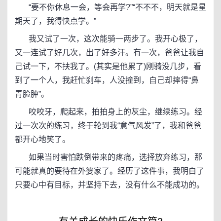
“要不你休息一会，等会再学?”“不不不，明天就是星
期天了，我得快点学。”
我又试了一次，这次能骑一两步了。我开心极了，
又一连试了好几次，出了好多汗。有一次，爸爸让我自
己试一下，不扶我了。(其实是他累了)刚骑没几步，看
到了一个人，我赶忙刹车，人没撞到，自己却摔得“鼻
青脸肿”。
咬咬牙，爬起来，拍拍身上的灰尘，继续练习。经
过一次次的练习，终于轮到我“意气风发”了，我和爸爸
都开心地笑了。
如果当时害怕跌倒带来的疼痛，选择放弃练习，那
可能就真的要待在外婆家了。经历了这件事，我明白了
只要心中有目标，并坚持下去，没有什么不能成功的。