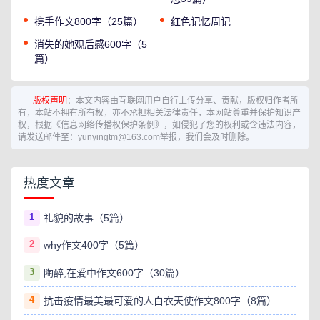
携手作文800字（25篇）
红色记忆周记
消失的她观后感600字（5
篇）
版权声明
：本文内容由互联网用户自行上传分享、贡献，版权归作者所
有，本站不拥有所有权，亦不承担相关法律责任，本网站尊重并保护知识产
权，根据《信息网络传播权保护条例》，如侵犯了您的权利或含违法内容，
请发送邮件至：yunyingtm@163.com举报，我们会及时删除。
热度文章
1
礼貌的故事（5篇）
2
why作文400字（5篇）
3
陶醉,在爱中作文600字（30篇）
4
抗击疫情最美最可爱的人白衣天使作文800字（8篇）