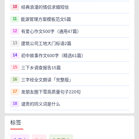
10
经典浪漫的情侣求婚短信
11
能源管理方案模板范文5篇
12
有爱心作文500字（通用47篇）
13
建筑公司工地大门标语2篇
14
初中故事作文600字（精选61篇）
15
三下乡调查报告15篇
16
三字经全文朗读「完整版」
17
发朋友圈下雪高质量句子220句
18
谴责的同义词是什么
标签