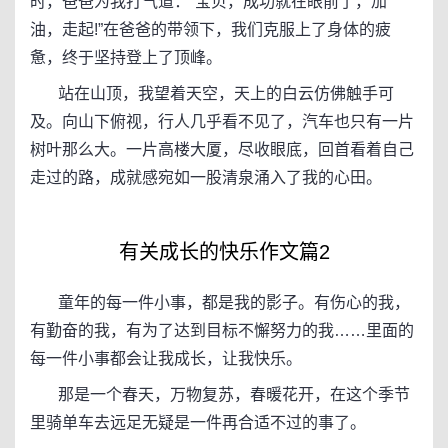
时，爸爸为我打气道：“宝贝，成功就在眼前了，加
油，走起!”在爸爸的带领下，我们克服上了身体的疲
惫，终于坚持登上了顶峰。
站在山顶，我望着天空，天上的白云仿佛触手可
及。向山下俯视，行人几乎看不见了，汽车也只有一片
树叶那么大。一片高楼大厦，尽收眼底，回首看着自己
走过的路，成就感宛如一股清泉涌入了我的心田。
有关成长的快乐作文篇2
童年的每一件小事，都是我的影子。有伤心的我，
有勤奋的我，有为了达到目标不懈努力的我……里面的
每一件小事都会让我成长，让我快乐。
那是一个春天，万物复苏，春暖花开，在这个季节
里骑单车去远足无疑是一件再合适不过的事了。