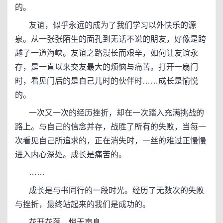
的。
友谊，似乎永远的成为了我们学习以外快乐的源
泉。从一张张陌生的面孔到无话不说的朋友，好像是跨
越了一道海峡。友谊之路漫长而艰辛，如何让友谊永
存，是一直以来交友最大的烦恼与痛苦。打开一扇门
时，看见门后的是自己儿时的伙伴时……成长是愉悦
的。
一次又一次的经历挫折，却在一次踏入充满挑战的
路上。与自己的信念并存，战胜了所有的失败，当每一
次看见自己所追求的，正在消失时，一丝的难过正慢慢
进入内心深处。成长是痛苦的。
……
成长是与书同行的一段时光。经历了无数次的失败
与挫折，最终站起来的我们是成功的。
花开花落，悄无声息。