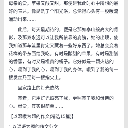
母亲的爱。苹果又酸又甜，那便是我此时心中所想的最
好的表达。像是洗了个阳光浴，总觉得心头有一股暖流
涌动出来……
此后，每天最期待的，便是它那如泰山般高大的背
影，及那双永远可以让我所依靠的肩膀，她的出现，使
我知道那车篮里肯定又藏着一些好东西了。她总会变着
花样的带东西给我吃。有时是酸甜的苹果，有时是甜腻
的香蕉，有时又是橙黄的橘子。它好似是一颗火热的
心，暖到了我的心，暖到了我的身体，暖到了我的每一
根发丝乃至每一根指尖上。
回家路上的灯光依然
亮着，它用灯光照亮了我，更照亮了我和母亲的
心。母爱，其实很简单……
【以温暖为题的作文(精选15篇)】
1.以温暖为题的作文范文