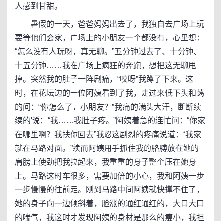
人感到甘甜。
暑假的一天，爸爸妈妈出去了，我独自去广场上玩
耍等他们会家，广场上的小朋友一个都没有，心里想：
“怎么没有人玩呀，真无聊。”五分钟过去了、十分钟、
十五分钟……我在广场上疯狂的奔跑，想把这无聊甩
掉。突然我的肚子一阵剧痛，“哎呀”我蹲了下来。这
时，在花坛边的一位阿姨看到了我，走过来低下头和蔼
的问：“你怎么了，小朋友？”我痛的满头大汗，断断续
续的'说：“我……我肚子疼。”阿姨着急的连忙问：“你家
在哪里啊？我扶你回去”我忍这剧烈的疼痛说道：“我家
就在马路对面。”续而阿姨用手抓住我的胳膊放在她的
肩膀上使劲把我拉起来，我重重的身子整个压在她身
上。马路这时车很多，需要加倍的小心，我和阿姨一步
一步慢慢的往前走。刚到马路中间阿姨就快撑不住了，
她的身子向一边倾斜着，脸涨的通红通红的，大口大口
的喘气，我这时才发现阿姨的身材是那么的瘦小，我担