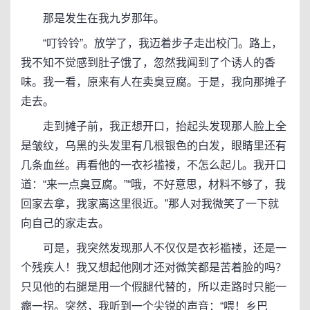
那是发生在我九岁那年。
“叮铃铃”。放学了，我迈着步子走出校门。路上，
我不知不觉感到肚子饿了，忽然我闻到了个诱人的香
味。我一看，原来有人在卖臭豆腐。于是，我向那摊子
走去。
走到摊子前，我正想开口，抬起头发现那人脸上全
是皱纹，乌黑的头发里有几根银色的白发，眼睛里还有
几条血丝。再看他的一衣衫褴褛，不怎么起儿。我开口
道：“来一点臭豆腐。”“哦，不好意思，材料不够了，我
回家去拿，我家离这里很近。”那人对我微笑了一下就
向自己的家走去。
可是，我突然发现那人不仅仅是衣衫褴褛，还是一
个残疾人！我又想起他刚才还对微笑都是苦着脸的吗？
只见他的右腿是用一个假腿代替的，所以走路时只能一
瘸一拐。突然，我听到一个尖锐的声音：“喂！乡巴