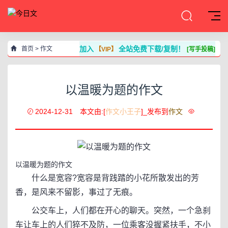
加入
全站免费下载/复制！
首页
>
作文
【VIP】
[写手投稿]
以温暖为题的作文
2024-12-31
本文由:[
作文小王子
]_发布到
作文
以温暖为题的作文
什么是宽容?宽容是背践踏的小花所散发出的芳
香，是风来不留影，事过了无痕。
公交车上，人们都在开心的聊天。突然，一个急刹
车让车上的人们猝不及防，一位乘客没握紧扶手，不小