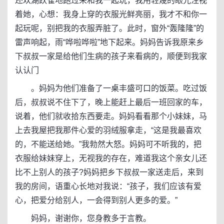
还欢湖跃雀地跑过来和我一起玩，我用轻蔑的眼光注视
着她，心想：我身上穿的衣服光鲜亮丽，我才不和你一
起玩呢，别把我的衣服弄脏了。此时，窗外“轰隆隆”的
雷声响起，雨“哗啦哗啦”地下起来。妈妈告诉我原来乡
下叔叔一家是给他们生病的孩子来看病的，顺便到我家
认认门
。妈妈为他们准备了一桌丰盛可口的饭菜。吃过饭
后，叔叔说不住下了，晚上能赶上最后一班回家的车，
说着，他们就收拾东西要走。妈妈看看那个小妹妹，马
上去我屋把我那件心爱的羽绒服拿走，“这是我最喜欢
的，不能送给她。”我勃然大怒。妈妈可不听我的，把
衣服给妹妹穿上，无视我的存在，难道我这个亲女儿还
比不上别人的孩子?妈妈把乡下叔叔一家送走后，来到
我的房间，语重心长地对我说：“孩子，我们应该有爱
心，把爱分给别人，一会得到别人更多的爱。”
妈妈，谢谢你，您身教多于言教。