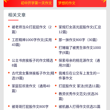
初中开学第一天作文
梦想的作文
相关文章
被老师当众打屁屁作文（2
家规打女孩光屁股作文(汇总
篇）
12篇)
工匠精神1000字作文(实用
那一抹作文800字（30篇）
43篇)
打赌输了被男生体作文1000
字(8篇)
公主书房挨板子的作文精选
探索母亲的桃花源作文（通
8篇
用20篇）
古代宫女集体挨板子作文(精
我难忘在公交车上发生的一
选19篇)
件事作文
家庭狂欢夜作文（通用40
打屁股作文 家法(优选11篇)
篇）
教资优秀作文范文(优选26
篇)
被哥哥打屁股作文800字
被机器人打得作文优选21篇