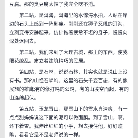
豆腐。那的臭豆腐太辣了我完全吃不消。
第二站，是洱海，洱海里的水惊涛水拍，人站在岸
边的石头上感到一阵剧痛。刚刚还在狮子怒吼的洱海，
立刻变得安静起来，仿佛拖着疲惫不堪的身子，慢慢向
深处退回去。
第三站，我们来到了大理古城，那里的东西，使我
眼花缭乱。肃立着建筑精巧的民居。
第四站，是石林，说说石林，其实也就是说山上没
有书。那的山怪石嶙峋。这里的石头千姿百态，有的像
展翘的雄鹰;有的像打鸣的公鸡，有的山凌空而起，有的
山连绵起伏。
第五站，玉龙雪山，那雪山下的雪水真清爽，有一
点点甜妈妈说这下面的泥可以做面膜。到了雪山，啊，
还下着雪。我伸出红红的小手，想去接住他，好好瞧一
瞧，看看它是不是老师说的一样。