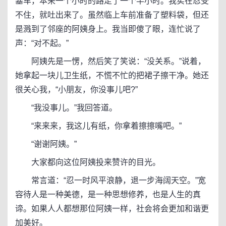
塞车，本来一个小时的路走了一个半小时。我实在忍受
不住，就吐出来了。虽然临上车前准备了塑料袋，但还
是溅到了邻座的阿姨身上。我当即傻了眼，连忙说了
声：“对不起。”
阿姨先是一愣，然后笑了笑说：“没关系。”说着，
她拿起一块儿卫生纸，不慌不忙的把裙子擦干净。她还
很关心我，“小朋友，你没事儿吧?”
“我没事儿。”我回答道。
“来来来，我这儿有纸，你拿着擦擦嘴吧。”
“谢谢阿姨。”
大家都向这位阿姨投来赞许的目光。
常言道：“忍一时风平浪静，退一步海阔天空。”宽
容待人是一种美德，是一种思想修养，也是人生的真
谛。如果人人都想那位阿姨一样，社会将会更加和谐更
加美好。