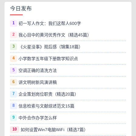
今日发布
1
初一写人作文：我们这帮人600字
2
我心目中的黄河优秀作文（精选45篇）
3
《火星没事》观后感（锦集18篇）
4
小学数学五年级下册数学知识点
5
空调正确的清洗方法
6
讲文明树新风演讲稿
7
企业策划岗位职责（精选20篇）
8
信息检索与文献综述范文15篇
9
中外合作办学怎么样
10
如何设置Win7电脑WiFi（精选7篇）