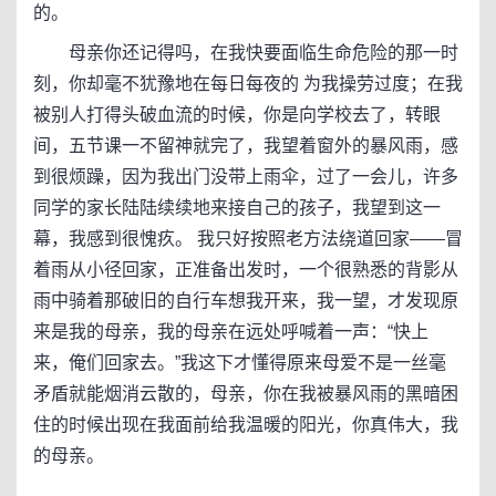
的。
母亲你还记得吗，在我快要面临生命危险的那一时
刻，你却毫不犹豫地在每日每夜的 为我操劳过度；在我
被别人打得头破血流的时候，你是向学校去了，转眼
间，五节课一不留神就完了，我望着窗外的暴风雨，感
到很烦躁，因为我出门没带上雨伞，过了一会儿，许多
同学的家长陆陆续续地来接自己的孩子，我望到这一
幕，我感到很愧疚。 我只好按照老方法绕道回家——冒
着雨从小径回家，正准备出发时，一个很熟悉的背影从
雨中骑着那破旧的自行车想我开来，我一望，才发现原
来是我的母亲，我的母亲在远处呼喊着一声：“快上
来，俺们回家去。”我这下才懂得原来母爱不是一丝毫
矛盾就能烟消云散的，母亲，你在我被暴风雨的黑暗困
住的时候出现在我面前给我温暖的阳光，你真伟大，我
的母亲。