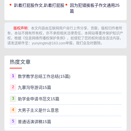
趴着打屁股作文,趴着打屁股
因为犯错挨板子作文通用25
篇
版权声明
：本文内容由互联网用户自行上传分享、贡献，版权归作者所
有，本站不拥有所有权，亦不承担相关法律责任，本网站尊重并保护知识产
权，根据《信息网络传播权保护条例》，如侵犯了您的权利或含违法内容，
请发送邮件至：yunyingtm@163.com举报，我们会及时删除。
热度文章
1
数学教学总结工作总结(15篇)
2
九寨沟导游词15篇
3
助学金申请书范文15篇
4
大男子主义是什么意思
5
普通话演讲稿15篇