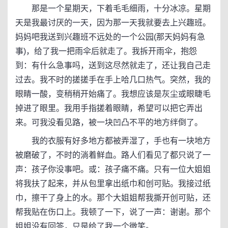
那是一个星期天，下着毛毛细雨，十分冰凉。星期
天是我最讨厌的一天，因为那一天我就要去上兴趣班。
妈妈吧我送到兴趣班不远处的一个公园(那天妈妈有急
事)，给了我一把雨伞后就走了。我拆开雨伞，抱怨
到：有什么急事吗，送到这尽然就走了，还让我自己走
过去。我不时的搓搓手在手上哈几口热气。突然，我的
眼睛一酸，变稍稍开始痛了。我想应该是灰尘或眼睫毛
掉进了眼里。我用手指搓着眼睛，希望可以把它弄出
来。可我没看见路，被一块凹凸不平的地方绊倒了。
我的衣服有好多地方都被弄湿了，手也有一块地方
被磨破了，不时的淌着鲜血。路人们看见了都只说了一
声：孩子你没事吧。或：孩子痛不痛。只有一位大姐姐
将我扶了起来，并从包里拿出纸巾和创可贴。我接过纸
巾，擦干了身上的水。那个大姐姐帮我撕开创可贴，还
帮我贴在伤口上。我顿了一下，说了一声：谢谢。那个
姐姐没有回答，只是给了我一个微笑。