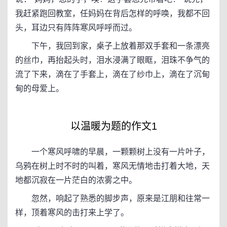
我赶紧跑回教室，任妈妈在背后怎样的呼唤，我都不回
头，耳边只有阵阵寒风呼呼而过。
下午，我回到家，桌子上放着那双手套和一条漂亮
的丝巾，再抬起头时，泪水浸满了眼眶，泪珠不争气的
流了下来，滴在了手套上，滴在了纱巾上，滴在了沉甸
甸的母爱上。
以温暖为题的作文1
一个寒风呼啸的早晨，一颗颗树上没有一片叶子，
乌鸦在树上时不时的叫着，寒风无情地击打着大地，天
地都沉寂在一片茫白的浓雾之中。
忽然，响起了熟悉的脚步声，原来是江朋和往常一
样，顶着寒风的击打来上学了。