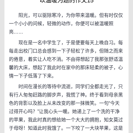
以温暖为题的作文15
阳光，可以驱除寒冷，为你带来温暖。但有时仅仅
一个小小的问候，轻微的动作，你便可以被温暖照
亮……
现在是一名中学生了，于是便要每天上晚自习。每
每走出校门口总会感到一下子轻松了许多，但随之而来
的倦意，着实让人吃不消。不由得想起了我那张舒适温
馨的大床，想起了我此时在家中的那床轻柔的被子，心
情一下子低落了下来。
时间在漫长的等待中流逝，同学们全都走光了，只
有行人匆匆赶路的脚步声，我慌了神。终于看到母亲黑
色的背影以及脸上从未改变的那一抹微笑。一句“今天
过得开心吗？”让我心头一暖。她递上了一个洗的干净
的苹果，我此时真的想给她一个大大的拥抱，知女莫过
于母呀！知道此时我饿了。一下咬了一大块苹果，这是