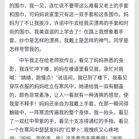
的围巾，我一见，连忙说不要带这么难看又老土的手套
和围巾，可妈妈说家里只有这一双手套和这条围巾。妈
妈为了不让我挨冷，许诺中午去给我买漂亮的手套和时
尚的围巾。我美滋滋的上学去了！在路上我想象着手
套、纱巾是怎样的漂亮，我戴上是怎样的神气，同学是
怎样夸赞我的。
中午我正在给老师批作业，看见了妈妈熟悉的身
影，我连忙冲下楼，妈妈在楼道里看见我，急忙对我
喊："婧婧，跑慢点！"说话间，我已到了楼下，我看见
穿灰衣服的妈妈屹立在寒风中，她递给我一双有翻盖
的，颜色非常素净，让人一看就有一种清爽的感觉，使
我爱不释手！妈妈还亲自为我戴上手套，在那一瞬间得
触碰中，一阵寒流传遍我的整个身体，我一抬头，看见
了一双红中带紫的手，看见十支冻得通红的手指，看见
一个在寒风中瑟瑟发抖的"红萝卜".我愧疚又心疼地
说："妈妈，您的手，唉！这手套您先带着吧！"说完，