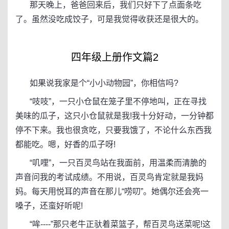
那天晚上，爸爸回来后，我们只好下了点面条吃
了。虽然没吃成饺子，可是我觉得收获还是很大的。
四年级上册作文篇2
如果说我家是个“小小动物园”，你相信吗?
“吱吱”，一只小仓鼠在笼子里不停地叫，正在寻找
美味的瓜子，这只小仓鼠就是我!我十分好动，一分钟都
停不下来。我也很贪吃，只要我饿了，不论什么东西我
都能吃。嗯，好香的瓜子呀!
“叽哩”，一只百灵鸟站在我面前，用温柔而清脆的
声音问我的考试成绩。不用说，百灵鸟肯定就是我妈
妈。每天用悦耳的声音在那儿“唠叨”。她偶尔还会亮一
嗓子，还蛮好听呢!
“哞----”那只老牛正驮着菜篮子，帮百灵鸟送菜呢!这