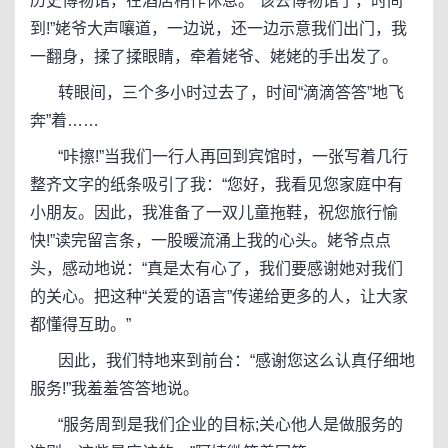
历史博物馆，在酒店稍作休息。“该去博物馆了，时间
到!”姥爷大声嚷道，一边说，还一边示意我们出门，我
一翻身，揉了揉眼睛，牵着姥爷、姥姥的手出发了。
转眼间，三个多小时过去了，时间“滴滴答答”地飞
奔”着……
“咔擦!”当我们一行人再回到宾馆时，一张写着几行
整齐文字的纸条吸引了我：“您好，我看见您家庭中有
小朋友。因此，我准备了一双儿童拖鞋，祝您旅行愉
快!”读完留言条，一股暖流涌上我的心头。姥爷点点
头，感动地说：“真是太有心了，我们要感谢她对我们
的关心。把这种“关爱的语言”传递给更多的人，让大家
都懂得互助。”
因此，我们特地来到前台：“感谢您这么认真仔细地
服务!”我羞羞答答地说。
“服务周到是我们企业的目标;关心他人是做服务的