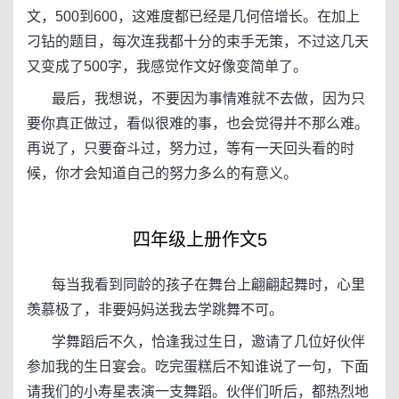
文，500到600，这难度都已经是几何倍增长。在加上
刁钻的题目，每次连我都十分的束手无策，不过这几天
又变成了500字，我感觉作文好像变简单了。
最后，我想说，不要因为事情难就不去做，因为只
要你真正做过，看似很难的事，也会觉得并不那么难。
再说了，只要奋斗过，努力过，等有一天回头看的时
候，你才会知道自己的努力多么的有意义。
四年级上册作文5
每当我看到同龄的孩子在舞台上翩翩起舞时，心里
羡慕极了，非要妈妈送我去学跳舞不可。
学舞蹈后不久，恰逢我过生日，邀请了几位好伙伴
参加我的生日宴会。吃完蛋糕后不知谁说了一句，下面
请我们的小寿星表演一支舞蹈。伙伴们听后，都热烈地