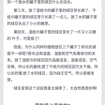
另一个放水的罐子里的绿豆什么也没长。
第三天，放了湿纸巾的罐子里的绿豆芽长高了，干
纸巾罐子里的绿豆芽只长高了一点儿，放了水的罐子里
的绿豆长出了小小的嫩芽。
第四天，湿纸巾罐子里的绿豆芽长了一片又小又嫩
的`叶子，可爱极了!
但是，为什么同样的植物放在三个罐子了却长的速
度不一样呢?原先这和温度、湿度和空气有着密切的关
系。放了湿纸巾的绿豆因为温度适宜，湿度适宜，空气
足够，所以长的最快;放了干纸巾的绿豆因为太干燥，所
以长的慢;放了水的绿豆，因为缺乏空气，所以很难发
芽。
绿豆发芽这个试验真是太搞笑了，大自然真奇妙啊!