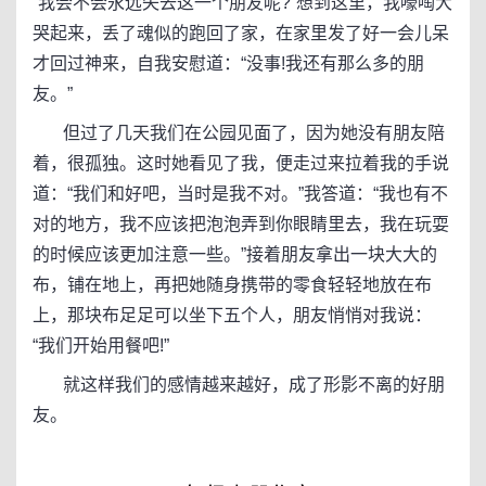
“我会不会永远失去这一个朋友呢?”想到这里，我嚎啕大
哭起来，丢了魂似的跑回了家，在家里发了好一会儿呆
才回过神来，自我安慰道：“没事!我还有那么多的朋
友。”
但过了几天我们在公园见面了，因为她没有朋友陪
着，很孤独。这时她看见了我，便走过来拉着我的手说
道：“我们和好吧，当时是我不对。”我答道：“我也有不
对的地方，我不应该把泡泡弄到你眼睛里去，我在玩耍
的时候应该更加注意一些。”接着朋友拿出一块大大的
布，铺在地上，再把她随身携带的零食轻轻地放在布
上，那块布足足可以坐下五个人，朋友悄悄对我说：
“我们开始用餐吧!”
就这样我们的感情越来越好，成了形影不离的好朋
友。