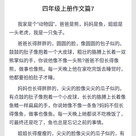
四年级上册作文篇7
我家是个“动物园”，爸爸是熊，妈妈是鱼，姐姐是
一头老虎，我是一只兔子。
爸爸长得胖胖的，圆圆的脸，像圆圆的包子似的。
鼓鼓的肚子像抱着一个大皮球，粗壮的胳膊上长着一双
熊掌似的手，你说他像不像一头熊?爸爸不但长得像
熊，做事也像熊。每一天晚上他在家吃完饭去睡觉时，
他都要拍拍肚子才睡。
妈妈也长得胖胖的，尖尖的脸像尖尖的瓜子似的。
有点鼓的肚子像抱着一个小皮球，长长的胳膊上长着像
鱼鳍一样扁扁的手，你说她像不像一条鱼?妈妈不但长
得像鱼，做事也像鱼。每一天晚上她都说不吃晚饭了，
可最终还是吃了，鱼也总是忘记之前的事情。
姐姐长得瘦瘦的，尖尖的脸像尖尖的瓜子似的，有