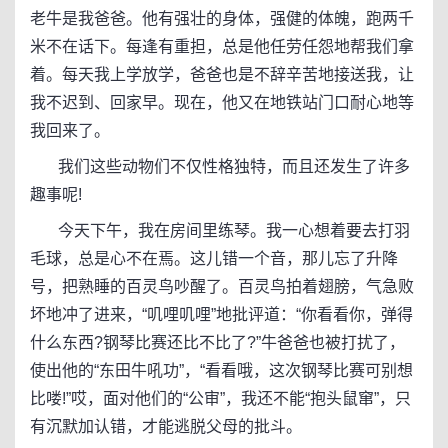
老牛是我爸爸。他有强壮的身体，强健的体魄，跑两千
米不在话下。每逢有重担，总是他任劳任怨地帮我们拿
着。每天我上学放学，爸爸也是不辞辛苦地接送我，让
我不迟到、回家早。现在，他又在地铁站门口耐心地等
我回来了。
我们这些动物们不仅性格独特，而且还发生了许多
趣事呢!
今天下午，我在房间里练琴。我一心想着要去打羽
毛球，总是心不在焉。这儿错一个音，那儿忘了升降
号，把熟睡的百灵鸟吵醒了。百灵鸟拍着翅膀，气急败
坏地冲了进来，“叽哩叽哩”地批评道：“你看看你，弹得
什么东西?钢琴比赛还比不比了?”牛爸爸也被打扰了，
使出他的“东田牛吼功”，“看看哦，这次钢琴比赛可别想
比喽!”哎，面对他们的“公审”，我还不能“抱头鼠窜”，只
有沉默加认错，才能逃脱父母的批斗。