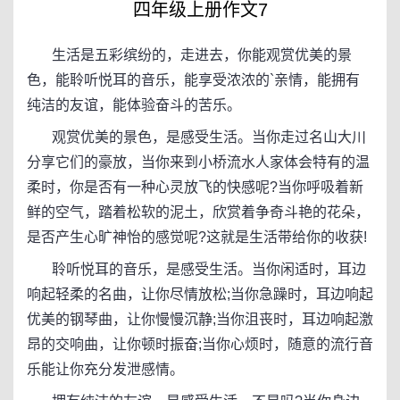
四年级上册作文7
生活是五彩缤纷的，走进去，你能观赏优美的景
色，能聆听悦耳的音乐，能享受浓浓的`亲情，能拥有
纯洁的友谊，能体验奋斗的苦乐。
观赏优美的景色，是感受生活。当你走过名山大川
分享它们的豪放，当你来到小桥流水人家体会特有的温
柔时，你是否有一种心灵放飞的快感呢?当你呼吸着新
鲜的空气，踏着松软的泥土，欣赏着争奇斗艳的花朵，
是否产生心旷神怡的感觉呢?这就是生活带给你的收获!
聆听悦耳的音乐，是感受生活。当你闲适时，耳边
响起轻柔的名曲，让你尽情放松;当你急躁时，耳边响起
优美的钢琴曲，让你慢慢沉静;当你沮丧时，耳边响起激
昂的交响曲，让你顿时振奋;当你心烦时，随意的流行音
乐能让你充分发泄感情。