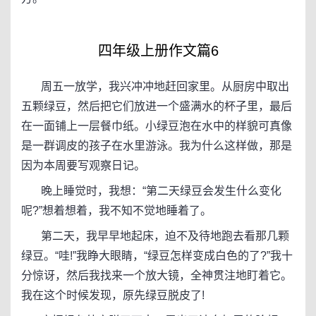
四年级上册作文篇6
周五一放学，我兴冲冲地赶回家里。从厨房中取出
五颗绿豆，然后把它们放进一个盛满水的杯子里，最后
在一面铺上一层餐巾纸。小绿豆泡在水中的样貌可真像
是一群调皮的孩子在水里游泳。我为什么这样做，那是
因为本周要写观察日记。
晚上睡觉时，我想：“第二天绿豆会发生什么变化
呢?”想着想着，我不知不觉地睡着了。
第二天，我早早地起床，迫不及待地跑去看那几颗
绿豆。“哇!”我睁大眼睛，“绿豆怎样变成白色的了?”我十
分惊讶，然后我找来一个放大镜，全神贯注地盯着它。
我在这个时候发现，原先绿豆脱皮了!