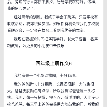
后，旁边的行人都停下脚步，纷纷夸我跳得好。这样，
我的信心更足了。
经过两年的训练，我终于学会了跳舞。只要学校有
联欢活动，我都积极参加。如果你有机会来我们学校观
看联欢会，一定会在舞台上看到我优美的舞姿。
我现在要抓紧时间把舞蹈学好，长大了要当一名舞
蹈教练，为更多的小朋友带去快乐!
四年级上册作文6
我的家是一个小型动物园，十分有趣。
我的爸爸脾气十分暴躁，长得还很胖，力气也很
大。爸爸皮肤颜色有点深，所以我觉得爸爸是一头棕
熊。我呢，像一只树懒，慢吞吞，懒洋洋的，因此没少
挨爸爸骂。每天早上爸爸会很用力地敲我的门，喊我起