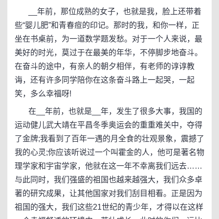
__年前，那位成熟的女子，也就是我，脸上还带着
些“婴儿肥”和青春痘的印记。那时的我，和你一样，正
坐在书桌前，为一道数学题发愁。对于一个人来说，最
美好的时光，莫过于在最美的年华，不停脚步地奋斗。
在奋斗的途中，有亲人的朝夕相伴，有老师的谆谆教
诲，还有许多同学陪你在这条奋斗路上一起哭，一起
笑，多么幸福呀!
在__年前，也就是__年，发生了很多大事，我国的
运动健儿武大靖在平昌冬季奥运会的重重难关中，夺得
了金牌;我看到了百年一遇的月全食的壮观景象，震撼了
我的心灵;你应该听说过一个叫霍金的人，他可是著名物
理学家和宇宙学家，他就在这一年不幸离我们远去……
与此同时，我们强盛的祖国也越来越强大，我们众多卓
著的研究成果，让其他国家对我们刮目相看。正是因为
祖国的强大，我们这些21世纪的青少年，才得以在这样