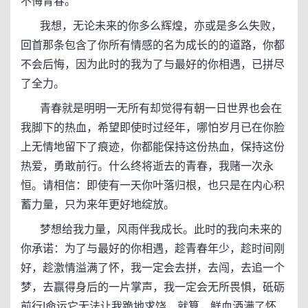
不悔青春。
我想，无论未来的你多么辉煌，亦或是多么失败，
回首那条包含了你所有情感的名为成长的的道路，你都
不会后悔，因为此时的我为了与最好的你相遇，已拼尽
了全力。
青春就是明明一无所有却觉得有朝一日世界也会在
我脚下的热血，希望即使时过经年，哪怕岁月已在你脸
上无情地留下了痕迹，你都能保持这份热血，保持这份
热爱，勇敢前行。什么终将逝去的青春，我赌一次永
恒。请相信：即使有一天你叶落归根，也只是在内心积
蓄力量，只为来年更好地绽放。
梦想给我力量，风雨伴我成长。此时的我向未来的
你承诺：为了与最好的你相遇，趁青春年少，趁时间刚
好，趁激情溢满了怀，我一定会去拼，去闯，去追一个
梦，去赢得身后的一片掌声，我一定会无所畏惧，砥砺
前行!命运它无法让我跪地求饶，就算，鲜血洒满了怀