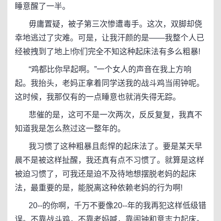
睡意醒了一半。
毋庸置疑，被子第三次惨遭毒手。这次，双脚却侥
幸地逃过了灾难。可是，让我汗颜的是——我整个人已
经被拽到了地上!你们完全不知这种起床法有多么粗暴!
“鸡都比你早起啊。”一个女人的声音在我上方响
起。我抬头，老妈正拿着同学送我的战斗鸡当闹钟呢。
这时候，我那仅有的一点睡意也就消失得无踪。
悲催的是，这可不是一次两次，反反复复，我真不
知道我是怎么熬过这一整年的。
我习惯了这种粗暴且彪悍的起床法了。要是某天早
晨不是被这样扯醒，我还真有点不习惯了。就算是这样
被迫习惯了，可我还是迫不及待地想摆脱老妈的起床
法，最重要的是，能脱离这种依赖老妈的行为啊!
20--的你啊，千万不要像20--年的我再犯这样低级错
误。不靠战斗鸡，不靠老妈喊，靠闹钟和意志力起床。