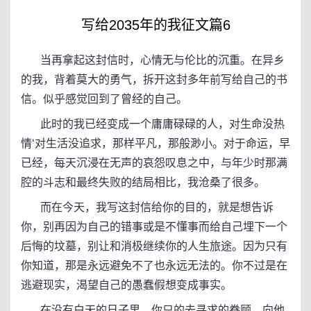
写给2035年的我征文篇6
当再拿起这封信时，心情无与伦比的沉重。在异乡
的我，背着莫大的勇气，拆开这封多年前写给自己的书
信。似乎感觉回到了曾经的自己。
此时的我已经变成一个庸庸碌碌的人，对生命没热
情‘对生活没追求，那样平凡，那般渺小。对于命运，早
已经，每天沉浸在无声的哀怨叹息之中，与年少时那满
腔的斗志和最终失败的结局相比，我沧桑了很多。
而在今天，我写这封信给你的目的，就是想告诉
你，别再因为自己的错事或是不懂事而给自己埋下一个
后悔的坟墓，别让和消极继续你的人生旅途。因为只有
你知道，那是永远避免不了也永远无法的。你不过是在
逃避现实，渴望自己的愚蠢假想变成事实。
在没有白天的日子里，你只的去寻求的眷顾，向他