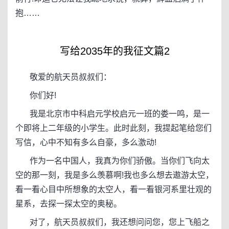
抱……
写给2035年的我征文篇2
敬爱的航天员叔叔们：
你们好!
我是北京市中科启元学校启元一班的娄一鸣，是一
个即将上二年级的小学生。此时此刻，我提起笔给您们
写信，心中不知有多么自豪，多么激动!
作为一名中国人，我真为你们骄傲。当你们飞向太
空的那一刻，我是多么羡慕啊!我也多么想去遨游太空，
看一看心目中所想象的太空人，看一看银河系里壮观的
星系，去探一探太空的奥秘。
对了，航天员叔叔们，我还想问问您，您上飞船之