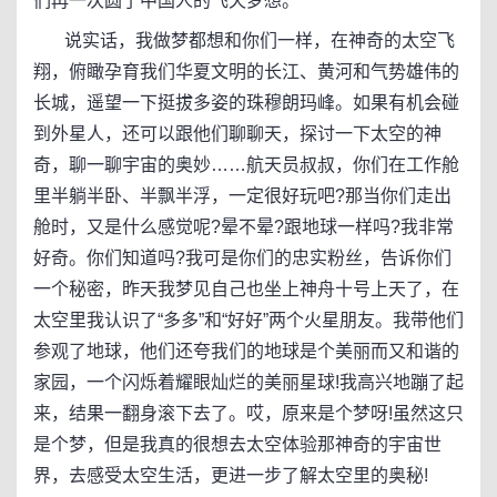
们再一次圆了中国人的飞天梦想。
说实话，我做梦都想和你们一样，在神奇的太空飞
翔，俯瞰孕育我们华夏文明的长江、黄河和气势雄伟的
长城，遥望一下挺拔多姿的珠穆朗玛峰。如果有机会碰
到外星人，还可以跟他们聊聊天，探讨一下太空的神
奇，聊一聊宇宙的奥妙……航天员叔叔，你们在工作舱
里半躺半卧、半飘半浮，一定很好玩吧?那当你们走出
舱时，又是什么感觉呢?晕不晕?跟地球一样吗?我非常
好奇。你们知道吗?我可是你们的忠实粉丝，告诉你们
一个秘密，昨天我梦见自己也坐上神舟十号上天了，在
太空里我认识了“多多”和“好好”两个火星朋友。我带他们
参观了地球，他们还夸我们的地球是个美丽而又和谐的
家园，一个闪烁着耀眼灿烂的美丽星球!我高兴地蹦了起
来，结果一翻身滚下去了。哎，原来是个梦呀!虽然这只
是个梦，但是我真的很想去太空体验那神奇的宇宙世
界，去感受太空生活，更进一步了解太空里的奥秘!