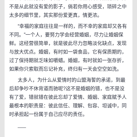
不是从此就没有爱的影子，倘若你用心感受，琐碎之中
太多的细节里，其实那份爱更真，情更浓。
“幸福的家庭往往是一样的，而不幸的家庭却又各有
不同。”一个人，要努力学会经营婚姻，尽力让婚姻保
鲜。这经营很简单，就是彼此尽力忽略淡化缺点，发现
与放大优点。婚姻，有时如一袋食品，它有保质期的，
过了保持期就乏味如嚼蜡。婚姻，有时就如一张存折，
如果你只索取而忘记补充，终归有一天会空空如洗。
太多人，为什么从爱情时的山盟海誓的承诺，到最
后却争吵不休背道而驰呢?这不是婚姻的错，也不是没
有了爱，错就错在彼此忘却了爱情、婚姻、家庭赋予人
最根本的职责是：彼此信任、理解、包容、坦诚中，同
时承担起一份属于自己应尽的责任。
___