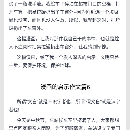
买了一瓶洗手液。我趁车子停泊在超市门口的空档，打
开车窗，把易拉罐扔出了车窗外--因为附近连一个垃圾
桶也没有，而且也没人注意，所以，我就趁这时，把垃
圾扔出了车窗外。
这幅漫画，让我对那件我自己干的事情，也就是趁
人不注意时把易拉罐扔出车窗外，让我感到惭愧。
这幅漫画，给了我一个发人深思的启示：文明只差
一步，要保护环境，保护地球。
漫画的启示作文篇6
所谓“文盲”就是不识字者也，所谓“假文盲”就是识字
者也!
今天是中秋节，车站候车室里挤满了人，大家都想
早点回家跟亲人团聚。为了照顾弱者，车站设立了专门