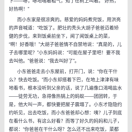
下——哧，哧地喘着粗气，知了在树上叫着。“好热，
好热啊！”
而小东家是很凉爽的。慈爱的妈妈煮完饭，用洪亮
的声音喊道：“吃饭了。肥壮的秃头大胡子爸爸迈着矫
健的步伐，来到饭桌前坐下，闻了闻饭桌上的菜，
“啊！好香哦！”大胡子爸爸情不自禁地说：“真是的，儿
子去哪里呢？”小东妈妈说：“可能在屋子里吧！要不我
去叫他。”爸爸说：“我去叫好了”。
小东爸爸走去小东屋前，打开门，说：“你在干什
么？快去吃饭。”而小东却搭着下巴，在地上津津有味
地看书，根本没听到父亲的话，说了几遍像口渴喝盐水
——徒劳无功，急得像热锅上的蚂蚁——团团转，于
是，他大叫一声，都快要把屋子震塌了。小东才隐隐约
约听见，出去吃饭，而小东爸爸却心想：咦？儿子到底
在看什么书，有这么好看？而等了好久的妈妈和儿子，
都说：“你爸爸在干什么呀？怎么还不出来吃饭，菜都