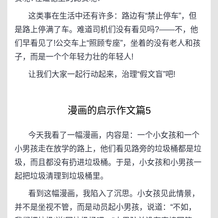
这类事在生活中还有许多：路边有“禁止停车”，但
是路上停满了车。难道司机们没有看见吗?——不，他
们早看见了!公交车上“照顾专座”，坐着的没有老人和孩
子，而是一个个年轻力壮的年轻人!
让我们大家一起行动起来，治理“假文盲”吧!
漫画的启示作文篇5
今天我看了一幅漫画，内容是：一个小女孩和一个
小男孩走在放学的路上，他们看见路旁的垃圾桶都是垃
圾，而且都没有扔进垃圾桶。于是，小女孩和小男孩一
起把垃圾清理到垃圾桶里。
看到这幅漫画，我陷入了沉思。小女孩见此情景，
并不是坐视不管，而是动员起小男孩，说道：“不如，