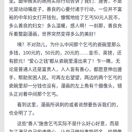
里。面带微笑的她用实际行动告诉了我们：施舍，不是
光是动动嘴皮子，善良的心要付诸于行动，一位并不富
裕的中年妇女打开钱包，慷慨地给了乞丐50元人民币，
多么善良的妇女！多么温暖，感人啊！一刹那，善良充
斥着整副漫画，世界突然变得多么的美好！
咦？不对劲儿，为什么中间那个乞丐的瓷碗里那么
多钱，100元的，50元的，20元的……金币、英镑，还
有欧元！“爱心之钱”都从瓷碗里漫出来了！乍一瞧，无
论是普通人还是富贵人，人人皆有善心，都愿意伸出援
手，帮助贫困人民。可再左右望望，两边的两个乞丐的
瓷碗里却一分钱也没有，漫画的左上角有个摄像头，镜
头正对着中间那个乞丐。
看到这里，漫画所讽刺的或者说想要告诉我们的，
也全明了了。
这些“善人”施舍乞丐实际不是什么好心好意，而是
为了满足自己的虚荣心，让自己做好事能留名，给摄像