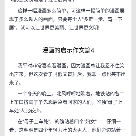
这样一幅漫画多么简单，可这样一幅简单的漫画展
现了多么动人的画面，只要每个人“多走一步、弯一下
腰”，就可以让世界更美丽、让世界更文明!
漫画的启示作文篇4
我平时非常喜欢看漫画，因为漫画总让我忍不住笑
出声来。但这次看了《假文盲》后，我却一点也笑不出
来了。
一个冬天的晚上，北风呼呼地吹着，地铁站的各个
上车口挤满了争先恐后急着回家的人们，唯独“母子上
车处”人比较少。
在“母子上车处”，的确站着四个“妇女”——仔细一
看，这明明是四个年轻力壮的大男人，他们旁边站着一