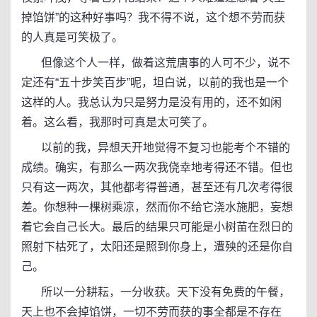
掉馅饼”的这种好事吗？我不得不说，这个想不劳而获
的人真是可笑极了。
但像这个人一样，做着这荒唐事的人可不少，说不
定还有“五十步笑百步”呢，坦白说，以前的我也是一个
这样的人。我总认为只是努力是没有用的，还不如闲
着。这么看，我那时可真是太可笑了。
以前的我，异想天开地觉得不复习也能考个不错的
成绩。确实，有那么一两次我侥幸地考得还不错。但也
只有这一两次，其他都考得普通，甚至还有几次考得很
差。你想种一棵树乘凉，然而你不给它浇水施肥，妄想
着它会自己长大。最后的结果只可能是小树苗在烈日的
照射下枯死了，太阳还是照到你身上，遭殃的还是你自
己。
所以一分耕耘，一分收获。天下没有免费的午餐，
天上也不会掉馅饼，一切不劳而获的事全都是不存在