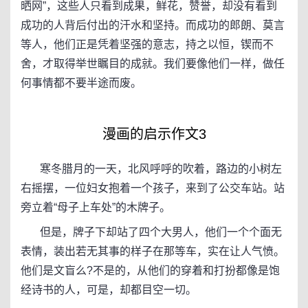
晒网”，这些人只看到成果，鲜花，赞誉，却没有看到
成功的人背后付出的汗水和坚持。而成功的郎朗、莫言
等人，他们正是凭着坚强的意志，持之以恒，锲而不
舍，才取得举世瞩目的成就。我们要像他们一样，做任
何事情都不要半途而废。
漫画的启示作文3
寒冬腊月的一天，北风呼呼的吹着，路边的小树左
右摇摆，一位妇女抱着一个孩子，来到了公交车站。站
旁立着“母子上车处”的木牌子。
但是，牌子下却站了四个大男人，他们一个个面无
表情，装出若无其事的样子在那等车，实在让人气愤。
他们是文盲么?不是的，从他们的穿着和打扮都像是饱
经诗书的人，可是，却都目空一切。