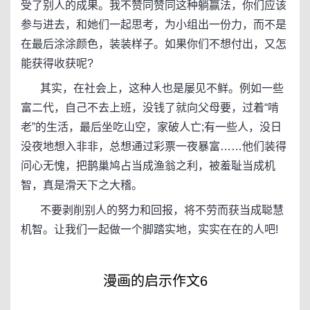
受了别人的成果。我不赞同赞同这种躺赢法，你们应该
参与进去，和她们一起思考，为小组出一份力，而不是
在最后涂涂颜色，装装样子。如果你们不想付出，又怎
能获得收获呢?
其实，在社会上，这种人也是屡见不鲜。例如一些
富二代，自己不去上班，没钱了就向父母要，过着“啃
老”的生活，最后坐吃山空，家破人亡;有一些人，没日
没夜地想入非非，总想通过彩票一夜暴富……他们装得
问心无愧，把鹊巢鸠占当成渔翁之利，被羞耻当成机
智，真是滑天下之大稽。
不要剥削别人的努力和回报，将不劳而获当成聪慧
机智。让我们一起做一个脚踏实地，实实在在的人吧!
漫画的启示作文6