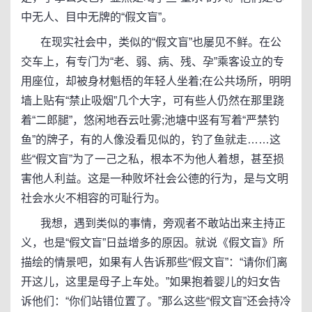
中无人、目中无牌的“假文盲”。
在现实社会中，类似的“假文盲”也屡见不鲜。在公
交车上，有专门为“老、弱、病、残、孕”乘客设立的专
用座位，却被身材魁梧的年轻人坐着;在公共场所，明明
墙上贴有“禁止吸烟”几个大字，可有些人仍然在那里跷
着“二郎腿”，悠闲地吞云吐雾;池塘中竖有写着“严禁钓
鱼”的牌子，有的人像没看见似的，钓了鱼就走……这
些“假文盲”为了一己之私，根本不为他人着想，甚至损
害他人利益。这是一种败坏社会公德的行为，是与文明
社会水火不相容的可耻行为。
我想，遇到类似的事情，旁观者不敢站出来主持正
义，也是“假文盲”日益增多的原因。就说《假文盲》所
描绘的情景吧，如果有人告诉那些“假文盲”：“请你们离
开这儿，这里是母子上车处。”如果抱着婴儿的妇女告
诉他们：“你们站错位置了。”那么这些“假文盲”还会持冷