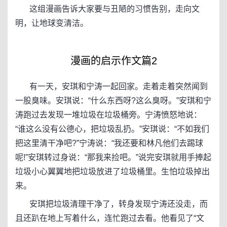
这组漫画告诉大家要与丑陋的习惯告别，走向文
明，让地球变清洁。
漫画的启示作文篇2
有一天，安琪和宁涛一起回家。走着走着突然闻到
一股臭味。安琪说：“什么东西呀?这么臭呀。”安琪和宁
涛跑过去发现一堆垃圾在垃圾桶旁。宁涛愤怒地说：
“谁这么没有公德心，把垃圾乱扔。”安琪说：“不如我们
把这里清干净吧?”宁涛说：“我还要和林凡他们去踢球
呢!”安琪转过身说：“那我来捡吧。”说完安琪就用手捧起
垃圾小心翼翼地把垃圾放进了垃圾桶里。生怕垃圾掉出
来。
安琪把垃圾清理干净了，转身发现宁涛还没走，而
且还趴在地上写着什么，连忙跑过去看。他看见了“文