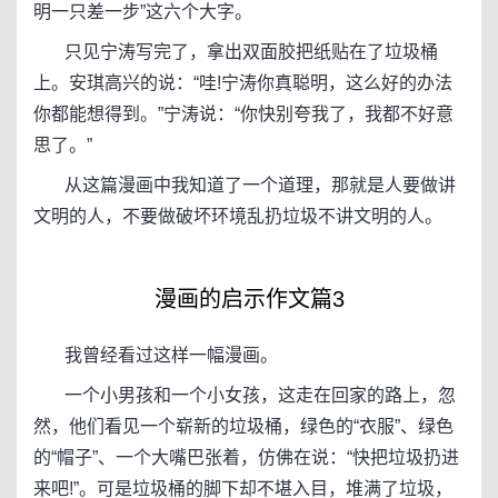
明一只差一步”这六个大字。
只见宁涛写完了，拿出双面胶把纸贴在了垃圾桶
上。安琪高兴的说：“哇!宁涛你真聪明，这么好的办法
你都能想得到。”宁涛说：“你快别夸我了，我都不好意
思了。”
从这篇漫画中我知道了一个道理，那就是人要做讲
文明的人，不要做破坏环境乱扔垃圾不讲文明的人。
漫画的启示作文篇3
我曾经看过这样一幅漫画。
一个小男孩和一个小女孩，这走在回家的路上，忽
然，他们看见一个崭新的垃圾桶，绿色的“衣服”、绿色
的“帽子”、一个大嘴巴张着，仿佛在说：“快把垃圾扔进
来吧!”。可是垃圾桶的脚下却不堪入目，堆满了垃圾，