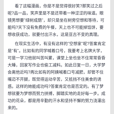
看了这幅漫画，你是不是觉得很好笑?那笑过之后
呢?品一品，笑声里是不是还带着一种涩涩的味道。眼
镜男想要"绿树成荫"，却只是坐在树旁空想和等待，可
能吗?天下没有免费的午餐，天上也不可能掉馅饼，要
想收获成功，就要付出汗水，这是亘古不变的真理。
在现实生活中，有没有这样的"空想家"呢?答案肯定
是"有"。比如有的同学喊着口号，我要考上名牌大学，
可是一学习他就叫苦叫累，课堂上坐也坐不住常常昏昏
大睡，回家写作业也偷工减料。如此日复一日，大学梦
会离他近吗?再比如有的阿姨喊着口号减肥，却管不住
嘴迈不开腿，既觉得运动辛苦，又抵挡不住美食的诱
惑。这样的她能成功吗?答案肯定也是否定的。有了梦
想就要为梦想而努力拼搏，脚踏实地的走好每一步。成
功的花朵，都是用辛勤的汗水和坚持不懈的努力浇灌出
来的。