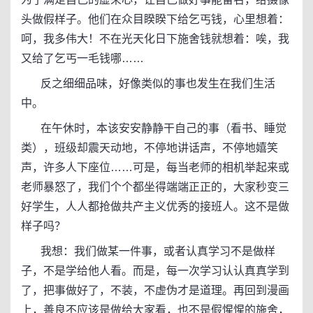
头做假样子。他们在众目睽睽下给乞丐钱，心里想着：
呵，我多伟大！不在光天化日下施舍钱就想着：唉，我
又给了乞丐一毛钱哪……
反之细细品味，好像类似的事也发生在我们生活
中。
在午休时，本该安安静静干自己的事（看书、睡觉
类），班级却震天动地，不停地讲话声，不停地嬉笑
声，许多人下座位……可是，每当老师的相机举起来或
老师暴怒了，我们个个都坐得端端正正的，大家秒变三
好学生，人人都抢做共产主义优秀的接班人。这不是做
样子吗？
我想：我们做某一件事，或者认真学习不是做样
子，不是学给他人看。而是，每一次学习认认真真学到
了，把事做好了，不装，不虚伪才是道理。再回到漫画
上，善良不应该是做给大家看，也不是假惺惺的施舍，