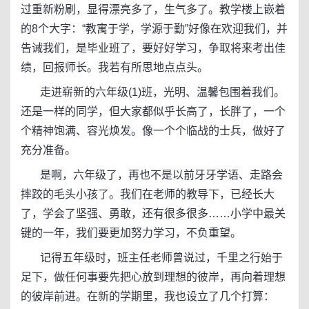
过重新粉刷，显得漂亮多了，生气多了。教学楼上嵌着
的8个大字：“教寓于学，学源于勤”好像在欢迎我们，并
告诫我们，是毕业班了，要好好学习，争取将来考出佳
绩，回报师长。我若有所思地点点头。
走进崭新的六年级(1)班，光明、温馨包围着我们。
还是一样的同学，但大家都似乎长高了，长胖了，一个
个精神饱满、容光焕发。像一个个临战的士兵，做好了
充分准备。
是啊，六年级了，再也不是以前牙牙学语、走路会
摔跤的毛头小孩了。我们在老师的教导下，已经长大
了，学会了坚强、勇敢，还有很多很多……小学中最关
键的一年，我们要更加努力学习，不负重望。
记得五年级时，班主任老师曾说过，千里之行始于
足下，做任何事要先把心放到理想的彼岸，再向着理想
的彼岸前进。在新的学期里，我也设立了几个打算：