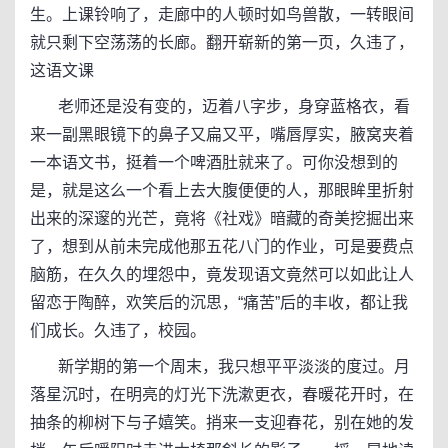
生。上课铃响了，走廊中的人顿时如鸟兽散，一转眼间
就只剩下空荡荡的长廊。翻开崭新的第一页，久违了，
这语文课
老师还是没有变的，迈着八字步，身穿蓝格衣，看
来一副黑眼镜下的鼻子又扁又平，嘴唇厚实，腋窝夹着
一本语文书，挺着一个啤酒肚就来了。可你没想到的
是，就是这么一个看上去大腹便便的人，那眼眸里折射
出来的深邃的光芒，竟将《社戏》暗藏的奇美挖掘出来
了，想到从前未完成他那五花八门的作业，可是要费点
脑筋，在久久的埋怨中，竟发现语文竟然可以如此让人
留恋于陶醉，欢笑后的沉思，“痛苦”后的丰收，都让我
们成长。久违了，校园。
新学期的第一个周末，我只想平平淡淡的度过。月
落星沉时，在明亮的灯光下洗漱更衣，春暖花开时，在
抽条的柳树下与子嬉笑。捎来一支迎春花，别在她的发