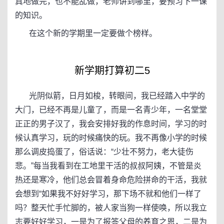
真地做完，也不能乱做，老师讲到哪里，要预习下一课
的知识。
在这个新的学期里一定要做个榜样。
新学期打算初二5
光阴似箭，日月如梭，转眼间，我已经踏入中学的
大门，已经不再是儿童了，而是一名青少年，一名堂堂
正正的男子汉了，我会安排好我的作息时间，学习的时
候认真学习，玩的时候痛快的玩。我不再像小学的时候
那么调皮捣蛋了，俗话说：“少壮不努力，老大徒伤
悲。”每当我看到在工地里干活的叔叔阿姨，不管是炎
热还是寒冷，他们总会冒着身命危险拼命的干活，我就
会想到“如果我不好好学习，那下场不就和他们一样了
吗？整天忙手忙脚的，被人家当狗一样使唤，所以我立
志要好好学习，一是为了报答父母的养育之恩，二是为