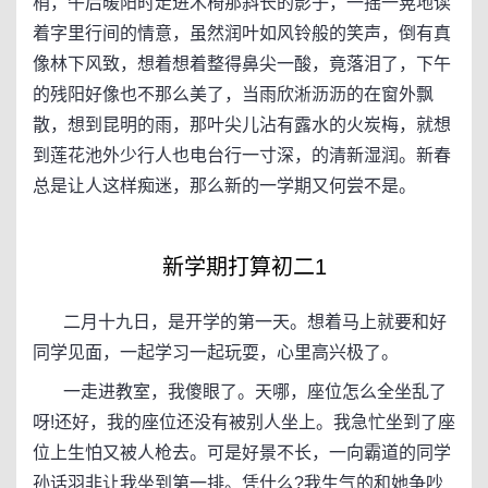
梢，午后暖阳时走进木椅那斜长的影子，一摇一晃地读
着字里行间的情意，虽然润叶如风铃般的笑声，倒有真
像林下风致，想着想着整得鼻尖一酸，竟落泪了，下午
的残阳好像也不那么美了，当雨欣淅沥沥的在窗外飘
散，想到昆明的雨，那叶尖儿沾有露水的火炭梅，就想
到莲花池外少行人也电台行一寸深，的清新湿润。新春
总是让人这样痴迷，那么新的一学期又何尝不是。
新学期打算初二1
二月十九日，是开学的第一天。想着马上就要和好
同学见面，一起学习一起玩耍，心里高兴极了。
一走进教室，我傻眼了。天哪，座位怎么全坐乱了
呀!还好，我的座位还没有被别人坐上。我急忙坐到了座
位上生怕又被人枪去。可是好景不长，一向霸道的同学
孙话羽非让我坐到第一排。凭什么?我生气的和她争吵