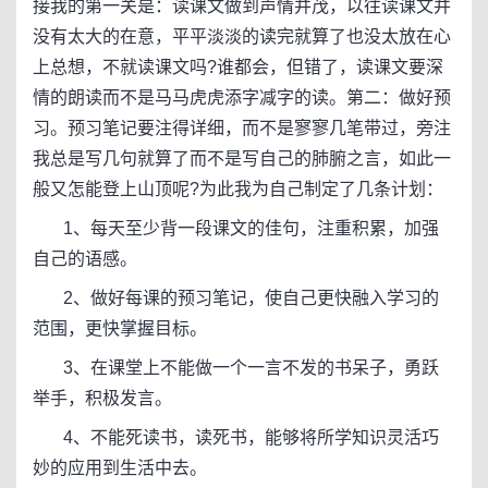
接我的第一关是：读课文做到声情并茂，以往读课文并
没有太大的在意，平平淡淡的读完就算了也没太放在心
上总想，不就读课文吗?谁都会，但错了，读课文要深
情的朗读而不是马马虎虎添字减字的读。第二：做好预
习。预习笔记要注得详细，而不是寥寥几笔带过，旁注
我总是写几句就算了而不是写自己的肺腑之言，如此一
般又怎能登上山顶呢?为此我为自己制定了几条计划：
1、每天至少背一段课文的佳句，注重积累，加强
自己的语感。
2、做好每课的预习笔记，使自己更快融入学习的
范围，更快掌握目标。
3、在课堂上不能做一个一言不发的书呆子，勇跃
举手，积极发言。
4、不能死读书，读死书，能够将所学知识灵活巧
妙的应用到生活中去。