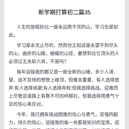
新学期打算初二篇35
人生的旅程好比一座永远爬不完的山，学习也是如
此。
学习是永无止尽的，然而也正如这座永望不到尽头
的山，曲折的山路，蜿蜒的山径，要想到达它顶头的人
必须过五关斩六将，不是吗?
每年迎接我的都又是一座全新的山峰，多少人渴
望，迫不及待的想登上峰顶，但难关重重，有人选择放
弃;有人选择逃避;有人选择弃权;但我选择挑战。迎难而
上尽管这道路上有数不尽的绊脚石，但我选择用勇气十
足的信心来应对。
今年，我已拥有挑战困难的信心与勇气，坚强的毅
力，持久的恒心，迎接我的每一关都是知识的宝库。迎