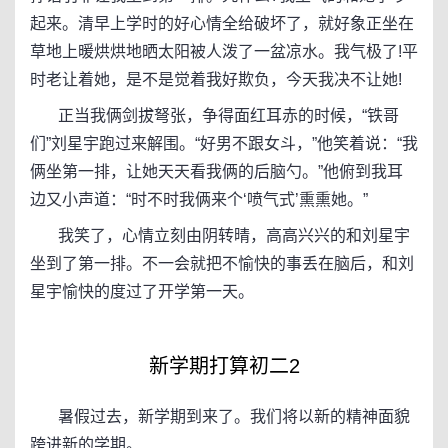
起来。清早上学时的好心情全给破坏了，就好象正坐在
草地上暖烘烘地晒太阳被人泼了一盆凉水。我气极了!平
时老让着她，是不是觉着我好欺负，今天我决不让她!
正当我俩剑拔弩张，争得面红耳赤的时候，“铁哥
们”刘星宇跑过来解围。“好男不跟女斗，”他笑着说：“我
俩坐第一排，让她天天看我俩的后脑勺。”他俯到我耳
边又小声道：“时不时我俩来个‘喷气式’熏熏她。”
我笑了，心情立刻由阴转晴，高高兴兴的和刘星宇
坐到了第一排。不一会就把不愉快的事丢在脑后，和刘
星宇愉快的度过了开学第一天。
新学期打算初二2
暑假过去，新学期到来了。我们将以新的精神面貌
跨进新的学期。