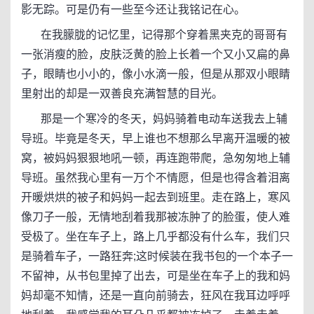
影无踪。可是仍有一些至今还让我铭记在心。
在我朦胧的记忆里，记得那个穿着黑夹克的哥哥有
一张消瘦的脸，皮肤泛黄的脸上长着一个又小又扁的鼻
子，眼睛也小小的，像小水滴一般，但是从那双小眼睛
里射出的却是一双善良充满智慧的目光。
那是一个寒冷的冬天，妈妈骑着电动车送我去上辅
导班。毕竟是冬天，早上谁也不想那么早离开温暖的被
窝，被妈妈狠狠地吼一顿，再连跑带爬，急匆匆地上辅
导班。虽然我心里有一万个不情愿，但是也得含着泪离
开暖烘烘的被子和妈妈一起去到班里。走在路上，寒风
像刀子一般，无情地刮着我那被冻肿了的脸蛋，使人难
受极了。坐在车子上，路上几乎都没有什么车，我们只
是骑着车子，一路狂奔;这时候装在我书包的一个本子一
不留神，从书包里掉了出去，可是坐在车子上的我和妈
妈却毫不知情，还是一直向前骑去，狂风在我耳边呼呼