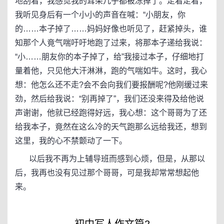
地刮着，我感觉我的耳朵几乎都被冻掉了。走着走着，
我听见身后有一个小小的声音在喊：“小朋友，你
的……本子掉了……妈妈好像也听见了，赶紧掉头，谁
知那个人竟气喘吁吁地跑了过来，将那本子递给我说：
“小……朋友你的本子掉了，给”我接过本子，仔细地打
量着他，只见他大汗淋淋，跑的气喘如牛。这时，我心
想：他怎么还不走?会不会向我们要报酬呢?他刚缓过来
劲，然后给我说：“别再掉了”，我们还没来得及给他说
声谢谢，他就已经跑得好远，我心想：这个哥哥为了还
给我本子，竟然在这么冷的天气跑那么远给我还，想到
这里，我的心不禁颤动了一下。
以后我不再为上辅导班而感到心烦，但是，从那以
后，我再也没有见过那个哥哥，可是我却常常想起他
来。