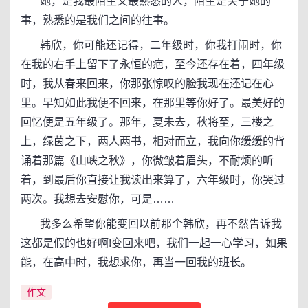
她，是我最陌生又最熟悉的人，陌生是关于她的
事，熟悉的是我们之间的往事。
韩欣，你可能还记得，二年级时，你我打闹时，你
在我的右手上留下了永恒的疤，至今还存在着，四年级
时，我从春来回来，你那张惊叹的脸我现在还记在心
里。早知如此我便不回来，在那里等你好了。最美好的
回忆便是五年级了。那年，夏未去，秋将至，三楼之
上，绿茵之下，两人两书，相对而立，我向你缓缓的背
诵着那篇《山峡之秋》，你微皱着眉头，不耐烦的听
着，到最后你直接让我读出来算了，六年级时，你哭过
两次。我想去安慰你，可是……
我多么希望你能变回以前那个韩欣，再不然告诉我
这都是假的也好啊!变回来吧，我们一起一心学习，如果
能，在高中时，我想求你，再当一回我的班长。
作文