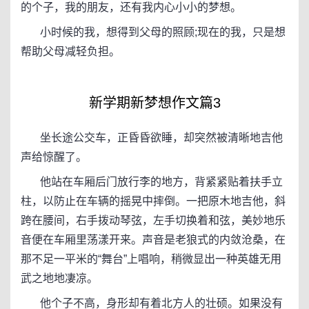
的个子，我的朋友，还有我内心小小的梦想。
小时候的我，想得到父母的照顾;现在的我，只是想
帮助父母减轻负担。
新学期新梦想作文篇3
坐长途公交车，正昏昏欲睡，却突然被清晰地吉他
声给惊醒了。
他站在车厢后门放行李的地方，背紧紧贴着扶手立
柱，以防止在车辆的摇晃中摔倒。一把原木地吉他，斜
跨在腰间，右手拨动琴弦，左手切换着和弦，美妙地乐
音便在车厢里荡漾开来。声音是老狼式的内敛沧桑，在
那不足一平米的“舞台”上唱响，稍微显出一种英雄无用
武之地地凄凉。
他个子不高，身形却有着北方人的壮硕。如果没有