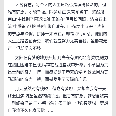
人各有志，每个人的人生道路也是缤纷多彩的，但
唯有梦想，才能幸福。陶渊明在“采菊东篱下，悠然见
南山”中找到了闲适淡雅;王维在“明月松间照，清泉石上
流”中觅得了精神归宿;朱自清在月下荷塘中寻得了片刻
的宁静与欢愉。拼搏一如既往，却是诗情画意。他们的
人生之路名留青史，我们就应努力充实自我，虽静寂无
声，但却坚实不移。
太阳在有梦的地方升起;月亮在有梦的地方朦胧;毅力
在战胜困难中显现;精神在战胜自我中升华。小草因为其
出土前的奋力一搏，而感受到了春天的爱抚;雄鹰因为其
飞翔前的奋力一搏，而感受到了天际的广阔。
月亮虽然时有残缺，但它有梦想，梦想自我有一天
终会圆满;流星虽然转瞬即逝，但它有梦想，梦想自我某
一刻终会停留;丑小鸭虽然外表丑陋，但它有梦想，梦想
自我将不久化身天鹅……