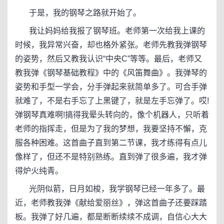
于是，我的钢琴之路就开始了。
我让妈妈给我报了钢琴班。老师第一次给我上课的
时候，我异常兴奋，却也格外紧张。老师先教我弹钢琴
的姿势，然后又教我认识“中央C”等等。最后，老师又
教我弹《钢琴基础教程》中的《风笛舞曲》。我弹琴的
姿势和手型一学会，分手弹起来就简单多了。可合手弹
就难了，不是右手忘了上黑键了，就是左手忘弹了。哎!
弹钢琴真难啊!搞得我晕头转向的，像个机器人，只听着
老师的指挥走，但是为了我的梦想，我要坚持不懈，克
服各种困难。这首曲子直到第二节课，我才练得有点儿
像样了，但还不是特别熟练。直到弹了很多遍，我才弹
得炉火纯青。
光阴似箭，日月如梭，我学钢琴已经一年多了。最
近，老师教我弹《献给爱丽丝》，弹这首曲子还要踩踏
板。我弹了好几遍，都是断断续续不成调，自信心大大