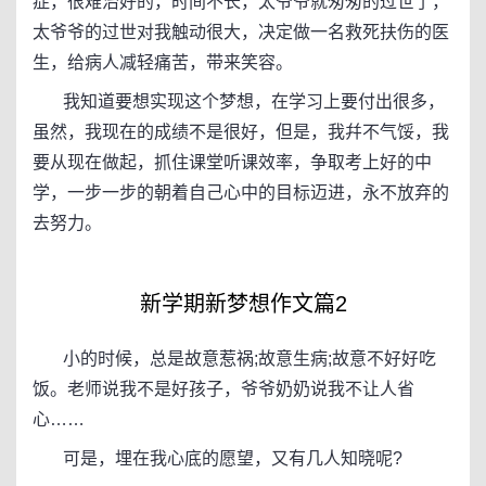
症，很难治好的，时间不长，太爷爷就匆匆的过世了，
太爷爷的过世对我触动很大，决定做一名救死扶伤的医
生，给病人减轻痛苦，带来笑容。
我知道要想实现这个梦想，在学习上要付出很多，
虽然，我现在的成绩不是很好，但是，我幷不气馁，我
要从现在做起，抓住课堂听课效率，争取考上好的中
学，一步一步的朝着自己心中的目标迈进，永不放弃的
去努力。
新学期新梦想作文篇2
小的时候，总是故意惹祸;故意生病;故意不好好吃
饭。老师说我不是好孩子，爷爷奶奶说我不让人省
心……
可是，埋在我心底的愿望，又有几人知晓呢?