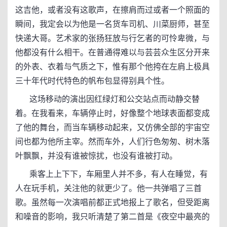
这吉他，或者没有这歌声，在擦肩而过或者一个照面的
瞬间，我定会以为他是一名货车司机、川菜厨师，甚至
快递大哥。艺术家的张扬狂放与行乞者的可怜卑微，与
他都没有什么相干。在普通得难以与芸芸众生区分开来
的外表、衣着与气质之下，惟有那个他挎在左肩上极具
三十年代时代特色的帆布包显得别具个性。
这场移动的演出因红绿灯和公交站点而动静交替
着。在我看来，车辆停止时，好像整个地球表面都变成
了他的舞台，而当车辆移动起来，又仿佛全部的宇宙空
间也都为他所主宰。然而车外，人们行色匆匆、树木落
叶飘飘，并没有谁被惊扰，也没有谁被打动。
乘客上上下下，车厢里人并不多，有人在睡觉，有
人在玩手机，关注他的就更少了。他一共弹唱了三首
歌。虽然每一次演唱前都正式地报上了歌名，但受距离
和噪音的影响，我只听清楚了第二首是《夜空中最亮的