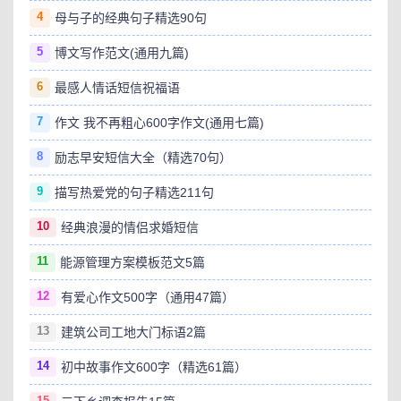
4
母与子的经典句子精选90句
5
博文写作范文(通用九篇)
6
最感人情话短信祝福语
7
作文 我不再粗心600字作文(通用七篇)
8
励志早安短信大全（精选70句）
9
描写热爱党的句子精选211句
10
经典浪漫的情侣求婚短信
11
能源管理方案模板范文5篇
12
有爱心作文500字（通用47篇）
13
建筑公司工地大门标语2篇
14
初中故事作文600字（精选61篇）
15