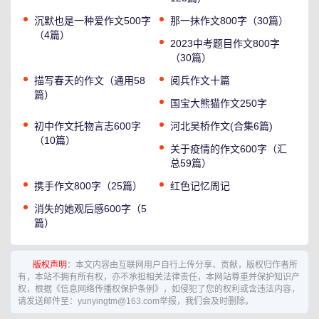
沉默也是一种爱作文500字
那一抹作文800字（30篇）
（4篇）
2023中考题目作文800字
（30篇）
描写春天的作文（通用58
阅兵作文十篇
篇）
国宝大熊猫作文250字
初中作文托物言志600字
河北吴桥作文(合集6篇)
（10篇）
关于疫情的作文600字（汇
总59篇）
携手作文800字（25篇）
红色记忆周记
消失的她观后感600字（5
篇）
版权声明
：本文内容由互联网用户自行上传分享、贡献，版权归作者所
有，本站不拥有所有权，亦不承担相关法律责任，本网站尊重并保护知识产
权，根据《信息网络传播权保护条例》，如侵犯了您的权利或含违法内容，
请发送邮件至：yunyingtm@163.com举报，我们会及时删除。