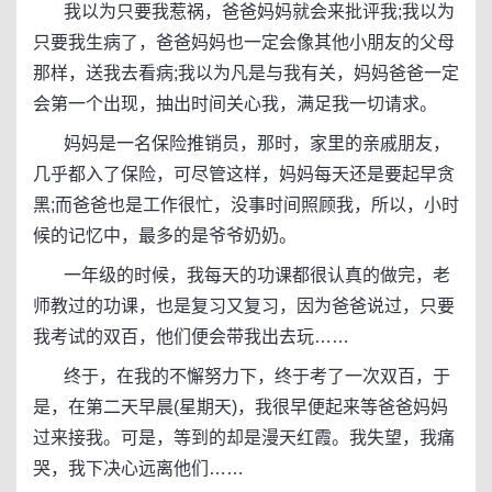
我以为只要我惹祸，爸爸妈妈就会来批评我;我以为
只要我生病了，爸爸妈妈也一定会像其他小朋友的父母
那样，送我去看病;我以为凡是与我有关，妈妈爸爸一定
会第一个出现，抽出时间关心我，满足我一切请求。
妈妈是一名保险推销员，那时，家里的亲戚朋友，
几乎都入了保险，可尽管这样，妈妈每天还是要起早贪
黑;而爸爸也是工作很忙，没事时间照顾我，所以，小时
候的记忆中，最多的是爷爷奶奶。
一年级的时候，我每天的功课都很认真的做完，老
师教过的功课，也是复习又复习，因为爸爸说过，只要
我考试的双百，他们便会带我出去玩……
终于，在我的不懈努力下，终于考了一次双百，于
是，在第二天早晨(星期天)，我很早便起来等爸爸妈妈
过来接我。可是，等到的却是漫天红霞。我失望，我痛
哭，我下决心远离他们……