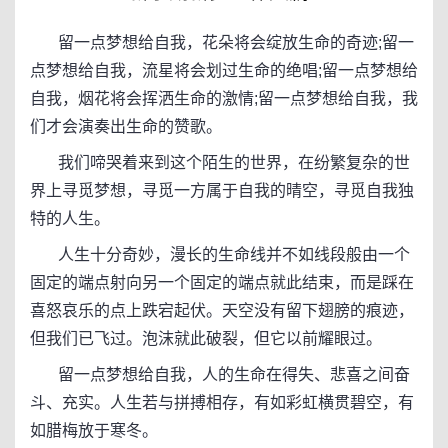
留一点梦想给自我，花朵将会绽放生命的奇迹;留一
点梦想给自我，流星将会划过生命的绝唱;留一点梦想给
自我，烟花将会挥洒生命的激情;留一点梦想给自我，我
们才会演奏出生命的赞歌。
我们啼哭着来到这个陌生的世界，在纷繁复杂的世
界上寻觅梦想，寻觅一方属于自我的晴空，寻觅自我独
特的人生。
人生十分奇妙，漫长的生命线并不如线段般由一个
固定的端点射向另一个固定的端点就此结束，而是踩在
喜怒哀乐的点上跌宕起伏。天空没有留下翅膀的痕迹，
但我们已飞过。泡沫就此破裂，但它以前耀眼过。
留一点梦想给自我，人的生命在得失、悲喜之间奋
斗、充实。人生若与拼搏相存，有如彩虹横贯碧空，有
如腊梅放于寒冬。