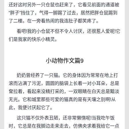
还好这时另外一只仓鼠也赶来了，它看见前面的通道被
“胖子”挡住了，气得一脚踢了过去，居然把胖仓鼠踢到
了二楼。在一旁看热闹的我连肚子都笑疼了。
看吧!我的小仓鼠不但不令人讨厌，还很惹人爱呢!它
们是我家的快乐小精灵。
小动物作文篇9
奶奶曾经养了一只猫。它的身体因为常常在地上打
滚而沾满了污泥，圆圆的脑袋上长着一对小耳朵，总是
耷拉着，看起来没精打采的，一双眼睛在白天总是黯淡
无光。它和城里那些可爱的猫真的是有天壤之别啊!从
此，我便讨厌起它了。
这只猫不仅外表丑陋，还非常懒惰呢!当我吃午饭
时，它总是在我脚边走来走去，仿佛央求着我给它一点