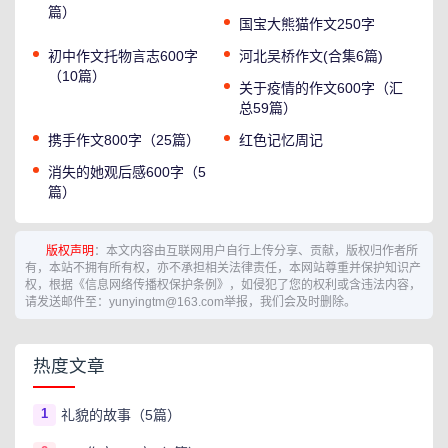
篇）
国宝大熊猫作文250字
初中作文托物言志600字
河北吴桥作文(合集6篇)
（10篇）
关于疫情的作文600字（汇
总59篇）
携手作文800字（25篇）
红色记忆周记
消失的她观后感600字（5
篇）
版权声明
：本文内容由互联网用户自行上传分享、贡献，版权归作者所
有，本站不拥有所有权，亦不承担相关法律责任，本网站尊重并保护知识产
权，根据《信息网络传播权保护条例》，如侵犯了您的权利或含违法内容，
请发送邮件至：yunyingtm@163.com举报，我们会及时删除。
热度文章
1
礼貌的故事（5篇）