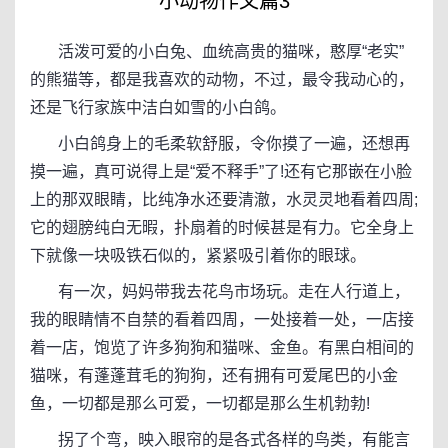
小动物作文篇3
活泼可爱的小白兔、血统高贵的猫咪，憨厚“老实”
的熊猫等，都是我喜欢的动物，不过，最令我动心的，
还是飞行家族中洁白如雪的小白鸽。
小白鸽身上的毛柔软舒服，令你摸了一遍，还想再
摸一遍，真可说得上是“爱不释手”了!还有它那嵌在小脸
上的那双眼睛，比纯净水还要清澈，水灵灵地看着四周;
它的翅膀纯白无暇，扑扇着的时候甚是有力。它全身上
下就像一块吸铁石似的，紧紧吸引着你的眼球。
有一次，妈妈带我去花鸟市场玩。走在人行道上，
我的眼睛情不自禁的看着四周，一处接着一处，一店接
着一店，饱览了许多狗狗和猫咪、金鱼。有黑白相间的
猫咪，有蓬蓬茸毛的狗狗，还有拥有可爱尾巴的小金
鱼，一切都是那么可爱，一切都是那么生机勃勃!
拐了个弯，映入眼帘的是各式各样的鸟类，有能言