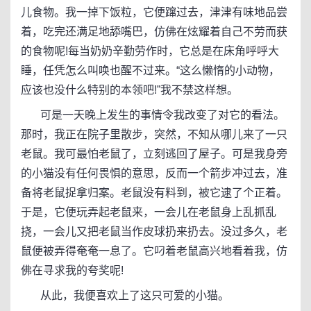
儿食物。我一掉下饭粒，它便蹿过去，津津有味地品尝
着，吃完还满足地舔嘴巴，仿佛在炫耀着自己不劳而获
的食物呢!每当奶奶辛勤劳作时，它总是在床角呼呼大
睡，任凭怎么叫唤也醒不过来。“这么懒惰的小动物，
应该也没什么特别的本领吧!”我不禁这样想。
可是一天晚上发生的事情令我改变了对它的看法。
那时，我正在院子里散步，突然，不知从哪儿来了一只
老鼠。我可最怕老鼠了，立刻逃回了屋子。可是我身旁
的小猫没有任何畏惧的意思，反而一个箭步冲过去，准
备将老鼠捉拿归案。老鼠没有料到，被它逮了个正着。
于是，它便玩弄起老鼠来，一会儿在老鼠身上乱抓乱
挠，一会儿又把老鼠当作皮球扔来扔去。没过多久，老
鼠便被弄得奄奄一息了。它叼着老鼠高兴地看着我，仿
佛在寻求我的夸奖呢!
从此，我便喜欢上了这只可爱的小猫。