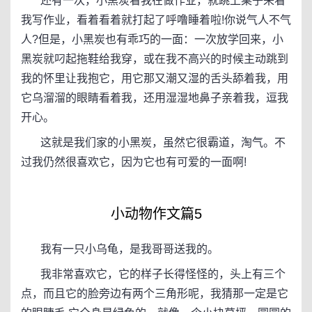
还有一次，小黑炭看我在做作业，就跳上桌子来看
我写作业，看着看着就打起了呼噜睡着啦!你说气人不气
人?但是，小黑炭也有乖巧的一面：一次放学回来，小
黑炭就叼起拖鞋给我穿，或在我不高兴的时候主动跳到
我的怀里让我抱它，用它那又潮又湿的舌头舔着我，用
它乌溜溜的眼睛看着我，还用湿湿地鼻子亲着我，逗我
开心。
这就是我们家的小黑炭，虽然它很霸道，淘气。不
过我仍然很喜欢它，因为它也有可爱的一面啊!
小动物作文篇5
我有一只小乌龟，是我哥哥送我的。
我非常喜欢它，它的样子长得怪怪的，头上有三个
点，而且它的脸旁边有两个三角形呢，我猜那一定是它