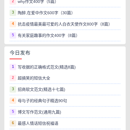
2
why作文400字（5篇）
3
陶醉,在爱中作文600字（30篇）
4
抗击疫情最美最可爱的人白衣天使作文800字（8篇）
5
有关家庭趣事的作文400字（8篇）
今日发布
1
写收据的正确格式范文(精选8篇)
2
超搞笑的短信大全
3
招商软文范文(精选十七篇)
4
母与子的经典句子精选90句
5
博文写作范文(通用九篇)
6
最感人情话短信祝福语