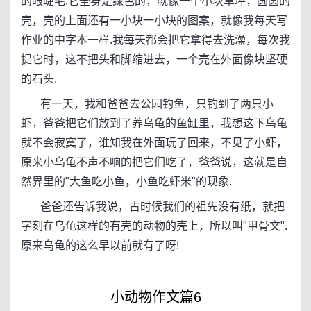
的眼睫毛.它全身是绿色的，就像一个小块草坪，圆圆的
壳，壳的上面还有一小块一小块的图案，就像我每天写
作业的中字本一样.我每天都会把它拿得去洗澡，每次我
捉它时，这不把头和脚缩进去，一个壳在外面像块坚硬
的石头.
有一天，我和爸爸去公园钓鱼，只钓到了两只小
虾，爸爸把它们放到了养乌龟的鱼缸里，我想这下乌龟
就不会寂寞了，谁知我在外面玩了回来，不见了小虾，
原来小乌龟不声不响的把它们吃了，爸爸说，这就是自
然界里的"大鱼吃小鱼，小鱼吃虾米"的现象.
爸爸还告诉我说，古时候我们的祖先没有纸，就把
字刻在乌龟这样的有壳的动物的壳上，所以叫"甲骨文".
原来乌龟的这么早以前就有了呀!
小动物作文篇6