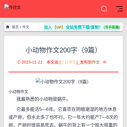
加入
全站免费下载/复制！
首页
>
作文
【VIP】
[写手投稿]
小动物作文200字（9篇）
2023-11-21
本文由:[
三好学生
]_发布到
作文
小动物作文
我最熟悉的小动物是蜗牛。
它最多能活5—6年。它喜欢在阴暗潮湿的地方休息
或产卵，但水太多了也不行。它一年大约能产7—8次的
卵，产卵时很容易死去。蜗牛的背上有一个很大很重的