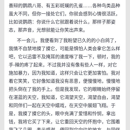
善辩的鹦鹉八哥、有五彩斑斓的孔雀……各种鸟类品种
虽大不同，但你一接处它们，你就会感到心情很活跃，
比如说鹦鹉：你说什么它就跟着说什么，那样子那姿
态，那声音，光想就能让你笑出声来。
不一会儿，我便看到了我盼望已久的的小白鸽了，
我情不自禁地摸了摸它，可能是惧怕人类会拿它怎么样
吧，它以迅雷不及掩耳的速度啄了我一下，顿时，我的
手-辣的疼了起来，不过我并没有像有些人一样，对它
施加暴力，因为我知道，这样只会让它更加害怕。我对
着它笑笑，它好像知道我没有恶意，便慢慢地，慢慢地
把头倒在了我的手上。但是我发现，它的眼睛始终停留
在湛蓝的天空，我知道，它渴望天空，渴望自由，渴望
和同伴们一起在天空中嬉戏，在天空中展翅飞翔。于
是，我摸了摸它的头，眼中充满了爱惜和怜悯，拿出
钱，我将它买了下来，让它重回天空的怀抱中，它围着
我飞了几圈，表示感谢，便回到它向往的地方，与同伴