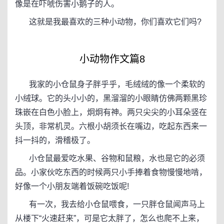
像是在吓唬伤害小鹅子的人。
这就是我最喜欢的三种小动物，你们喜欢它们吗?
小动物作文篇8
我家的小仓鼠身子胖乎乎，毛绒绒的像一个柔软的
小绒球。它的头小小的，黑溜溜的小眼睛仿佛两颗黑珍
珠嵌在白色小脸上，炯炯有神。两只尖尖的小耳朵竖在
头顶，非常机灵。六根小胡须长在嘴边，吃起东西来一
抖一抖的，滑稽极了。
小仓鼠最爱吃水果、谷物和鼠粮，水也是它的必须
品。小家伙吃东西的时候两只小手捧着食物慢慢地啃，
好像一个小朋友端着饭碗吃饭呢!
有一次，我去给小仓鼠喂食，一只胖仓鼠闻声马上
从楼下“火速赶来”，可是它太胖了，怎么也爬不上来，