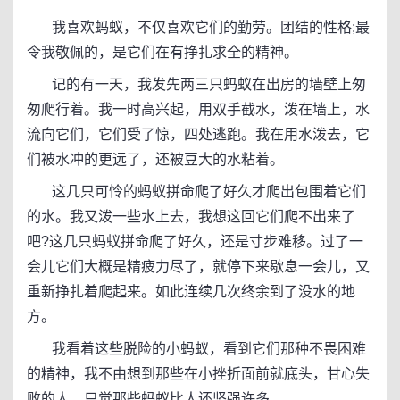
我喜欢蚂蚁，不仅喜欢它们的勤劳。团结的性格;最
令我敬佩的，是它们在有挣扎求全的精神。
记的有一天，我发先两三只蚂蚁在出房的墙壁上匆
匆爬行着。我一时高兴起，用双手截水，泼在墙上，水
流向它们，它们受了惊，四处逃跑。我在用水泼去，它
们被水冲的更远了，还被豆大的水粘着。
这几只可怜的蚂蚁拼命爬了好久才爬出包围着它们
的水。我又泼一些水上去，我想这回它们爬不出来了
吧?这几只蚂蚁拼命爬了好久，还是寸步难移。过了一
会儿它们大概是精疲力尽了，就停下来歇息一会儿，又
重新挣扎着爬起来。如此连续几次终余到了没水的地
方。
我看着这些脱险的小蚂蚁，看到它们那种不畏困难
的精神，我不由想到那些在小挫折面前就底头，甘心失
败的人，只觉那些蚂蚁比人还坚强许多。