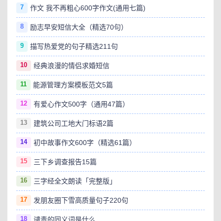
7
作文 我不再粗心600字作文(通用七篇)
8
励志早安短信大全（精选70句）
9
描写热爱党的句子精选211句
10
经典浪漫的情侣求婚短信
11
能源管理方案模板范文5篇
12
有爱心作文500字（通用47篇）
13
建筑公司工地大门标语2篇
14
初中故事作文600字（精选61篇）
15
三下乡调查报告15篇
16
三字经全文朗读「完整版」
17
发朋友圈下雪高质量句子220句
18
谴责的同义词是什么