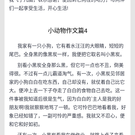
们一起享受生活，开心生活!
小动物作文篇4
我家有一只小狗，它有着水汪汪的大眼睛，短短的
尾巴。全身黑的像黑炭一样，我便把它取名叫小黑炭。
别看小黑炭全身那么黑，但它可一点也不丑，倒美
得很。不过有一点儿霸道淘气。有一次，小黑炭见邻居
家的小狗白白在吃东西，自己却没有，就仗着自己比它
大。便冲上去一下子夺走了白白的食物自己去吃。这一
件事被我知道后很是生气，因为白白的`主人是我的好
朋友啊!我就狠狠地骂了一顿。它可怜巴巴地看着我，好
象已经知错了，一副可怜的严重感。我就又不忍心，便
和它和好如初。