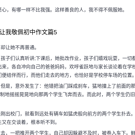
心，有哪一样不比我强。这样善良的人，我不得不佩服她。
让我敬佩初中作文篇5
却让她不再普通。
子们认真听讲;下课后，她批改作业，孩子们嬉戏玩耍，一切
出来，各自冲向自己的爸爸妈妈，欢呼雀跃地与家长谈论着在学
们便结伴而行，而他们走去的地方，也恰好是学校停车场的位置
但是，意外发生了：他错把油门踩成刹车，猛地撞上了前面的
控制地摇摇晃晃地向那两个学生飞奔而去。而此时，两个学生仍旧
刚出校门，就看到远处有辆车如猛虎般向前方的两个学生扑去
生又在交谈着，根本听不到。
去，一把推开两个学生，自己却因躲避不及时，被卷入车下。