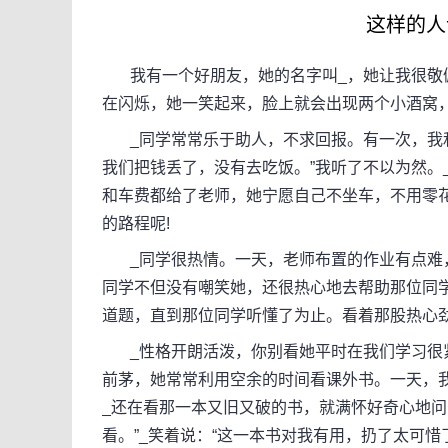
这样的人
我有一个好朋友，她的名字叫_，她让我很敬佩
在闪烁，她一笑起来，脸上就会出现两个小酒窝
_同学常常乐于助人，不求回报。有一次，我和
我们把钱丢了，没有去吃饭。”我听了不以为然。
和车费都给了老师，她宁愿自己不坐车，不用零
的路程呢!
_同学很热情。一天，老师布置的作业有点难，
同学不但没有嘲笑她，还很热心地去帮助那位同
道题，直到那位同学听懂了为止。看着那股热心
_性格开朗活泼，你别看她平时在我们学习很紧
前茅，她常常利用空余的时间看课外书。一天，
_还在看那一本又旧又破的书，就满怀好奇心地问
看。”_笑着说：“这一本书对我有用，扔了太可惜