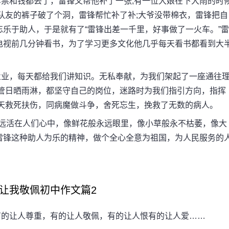
和钱都丢了，雷锋又帮他补了一张;有一位大娘在下大雨的时
队友的裤子破了个洞，雷锋帮忙补了补;大爷没带棉衣，雷锋把自
乐于助人，于是就有了“雷锋出差一千里，好事做了一火车。”雷
电视前几分钟看书，为了学习更多文化他几乎每天看书都看到大
业，每天都给我们讲知识。无私奉献，为我们架起了一座通往
不管日晒雨淋，都坚守自己的岗位，迷路时为我们指引方向，指挥
每天救死扶伤，同病魔做斗争，舍死忘生，挽救了无数的病人。
远活在人们心中，像鲜花般永远眼里，像小草般永不枯萎，像大
雷锋这种助人为乐的精神，做个全心全意为祖国，为人民服务的
让我敬佩初中作文篇2
的让人尊重，有的让人敬佩，有的让人恨有的让人爱……