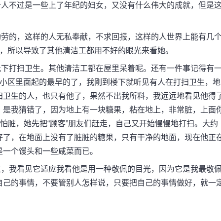
人不过是一些上了年纪的妇女，又没有什么伟大的成就，但是
劳的，这样的人无私奉献，不求回报，这样的人世界上能有几
实，所以导致了其他清洁工都用不好的眼光来看她。
下打扫卫生。其他清洁工都在屋里呆着呢。还有一件事记得有
是小区里面起的最早的了，我刚到楼下就听见有人在打扫卫生，地
扫卫生的人，也只有他了，果然不出我所料，我远远地看见他得
，是我猜错了，因为地上有一块糖果，粘在地上，非常脏，上面
不怕脏，她先把“顾客”朋友们赶走，自己又开始慢慢地打扫。大约
好了，在地面上没有了脏脏的糖果，只有干净的地面，现在他正
是一个馒头和一些咸菜而已。
，我看见它适应我看他是用一种敬佩的目光，因为它是我最敬
自己的事情，不要管别人怎样说，只要把自己的事情做好，就一