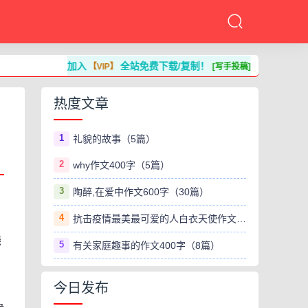
加入
全站免费下载/复制！
【VIP】
[写手投稿]
热度文章
1
礼貌的故事（5篇）
2
why作文400字（5篇）
3
陶醉,在爱中作文600字（30篇）
4
抗击疫情最美最可爱的人白衣天使作文800字（8篇）
挠
5
有关家庭趣事的作文400字（8篇）
今日发布