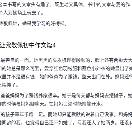
“这本书写的文章头有趣了，既生动又具体，书中的文章与我的作
个人到操场上玩去了。
地敬佩她，她是我学习的好榜样。
让我敬佩初中作文篇4
最善良的一面。她黑黑的头发梳理得顺顺的，脸上还有两颗大
知的她总是那么可爱，爱穿红色羽绒服和蓝色小外衣的她显出了
家里并不是很有钱，她的爸爸为了赚钱，整天出门在外。妈妈还
上摆摊子。
爸爸妈妈为了赚钱养家很辛。她于是每天都与妈妈去摆摊子，
聊的时候与妈妈聊聊天。在妈妈口渴时能端端开水。
的孩子童年乐趣十足。而她却只能默默的说着自己没事。和妈
她同龄的我，也觉得自己还不如她了，亏我还大了她两岁。还没