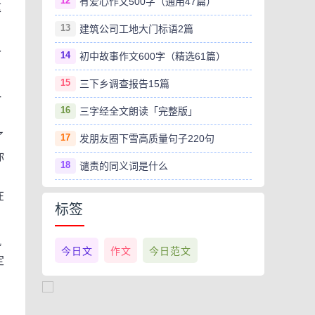
12
有爱心作文500字（通用47篇）
这
13
建筑公司工地大门标语2篇
个
14
初中故事作文600字（精选61篇）
15
三下乡调查报告15篇
一
16
三字经全文朗读「完整版」
了
17
发朋友圈下雪高质量句子220句
你
18
谴责的同义词是什么
在
标签
佩
今日文
作文
今日范文
定