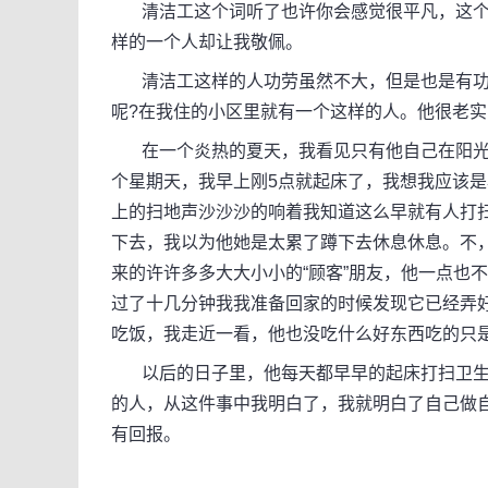
清洁工这个词听了也许你会感觉很平凡，这个
样的一个人却让我敬佩。
清洁工这样的人功劳虽然不大，但是也是有功
呢?在我住的小区里就有一个这样的人。他很老
在一个炎热的夏天，我看见只有他自己在阳光
个星期天，我早上刚5点就起床了，我想我应该
上的扫地声沙沙沙的响着我知道这么早就有人打
下去，我以为他她是太累了蹲下去休息休息。不
来的许许多多大大小小的“顾客”朋友，他一点也
过了十几分钟我我准备回家的时候发现它已经弄
吃饭，我走近一看，他也没吃什么好东西吃的只
以后的日子里，他每天都早早的起床打扫卫生
的人，从这件事中我明白了，我就明白了自己做
有回报。