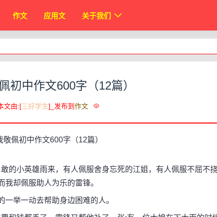
作文
应用文
关于我们
佩初中作文600字（12篇）
本文由:[
三好学生
]_发布到
作文
敢的小英雄雨来，有人佩服舍身忘死的江姐，有人佩服不屈不
而我却佩服助人为乐的雷锋。
的一举一动去帮助身边困难的人。