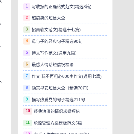
候
1
写收据的正确格式范文(精选8篇)
2
超搞笑的短信大全
半
3
招商软文范文(精选十七篇)
4
母与子的经典句子精选90句
理
5
博文写作范文(通用九篇)
6
最感人情话短信祝福语
7
作文 我不再粗心600字作文(通用七篇)
人
8
励志早安短信大全（精选70句）
9
描写热爱党的句子精选211句
10
经典浪漫的情侣求婚短信
11
能源管理方案模板范文5篇