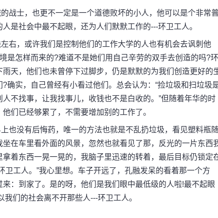
的战士，也更不一定是一个道德败坏的小人，他可以是个非常
人是社会中最不起眼，还为人们默默工作的---环卫工人。
左右，或许我们是控制他们的工作大学的人也有机会去讽刺他
境是怎样而来的?难道不是她们用自己辛劳的双手去创造的吗?
下雨天，他们也未曾停下过脚步，仍是默默的为我们创造更好的
?确实，自己曾经有小看过他们。总会认为：“捡垃圾和扫垃圾
别人不找事，让我找事儿，收钱也不是白收的。”但随着年华的时
，他们已经够累了，不需要增加别的工作了。
上也没有后悔药，唯一的方法也就是不乱扔垃圾，看见塑料瓶
我坐在车里看外面的风景，忽然也就看见了那，反光的一片东西
里拿着东西一晃一晃的，我脑子里迅速的转着，最后目标仍锁定
环卫工人。”我心里想。车子开远了，孔融发呆的看着那一个方
过来：到家了。是的呀，他们是我们眼中最低级的人啦!最不起眼
我们的社会离不开那些人---环卫工人。