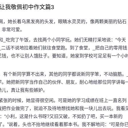
让我敬佩初中作文篇3
，她长着乌黑发亮的头发，眼睛水灵灵的，像两颗美丽的钻石
，非常可爱。
_吃完了午饭，去找两个小同学玩。她们无精打采地说：“今天
_二话不说地拉着她们就往食堂跑。到了食堂，_把自己的零用钱
花钱，也不让别人饿肚子。要知道，她家到学校可足足有一个小
有个新同学算不出来，其他的同学都说新同学笨，不动脑筋。
学。她把新同学当作自己的伙伴、朋友，耐心地给那位同学讲每
劲儿，真让我有些嫉妒。
张的时候，她显得很空闲。可是她的学习成绩在班上一直名列
我把作业做完了，就迫不及待地想找她和我一块儿出去玩。我看
：“小利，这是什么书呀?又旧又破，不如扔了吧，买一本新的
了。”说着，头也不抬地继续看着那本书。我不解地问：“可是你