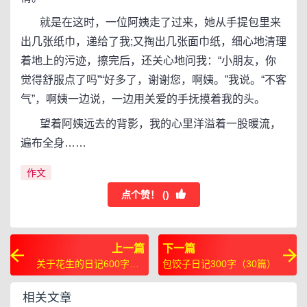
就是在这时，一位阿姨走了过来，她从手提包里来
出几张纸巾，递给了我;又掏出几张面巾纸，细心地清理
着地上的污迹，擦完后，还关心地问我：“小朋友，你
觉得舒服点了吗”“好多了，谢谢您，啊姨。”我说。“不客
气”，啊姨一边说，一边用关爱的手抚摸着我的头。
望着阿姨远去的背影，我的心里洋溢着一股暖流，
遍布全身……
作文
点个赞！ (
)
上一篇
下一篇
关于花生的日记600字（5
包饺子日记300字（30篇）
篇）
相关文章