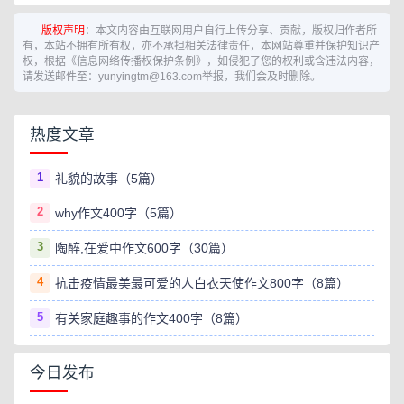
版权声明
：本文内容由互联网用户自行上传分享、贡献，版权归作者所
有，本站不拥有所有权，亦不承担相关法律责任，本网站尊重并保护知识产
权，根据《信息网络传播权保护条例》，如侵犯了您的权利或含违法内容，
请发送邮件至：yunyingtm@163.com举报，我们会及时删除。
热度文章
1
礼貌的故事（5篇）
2
why作文400字（5篇）
3
陶醉,在爱中作文600字（30篇）
4
抗击疫情最美最可爱的人白衣天使作文800字（8篇）
5
有关家庭趣事的作文400字（8篇）
今日发布