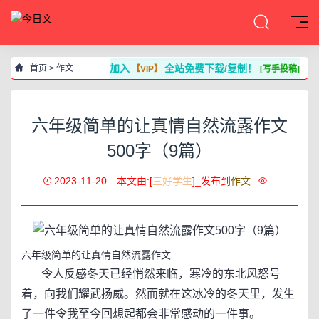
加入
全站免费下载/复制！
首页
>
作文
【VIP】
[写手投稿]
六年级简单的让真情自然流露作文
500字（9篇）
2023-11-20
本文由:[
三好学生
]_发布到
作文
六年级简单的让真情自然流露作文
令人反感冬天已经悄然来临，寒冷的东北风怒号
着，向我们耀武扬威。然而就在这冰冷的冬天里，发生
了一件令我至今回想起都会非常感动的一件事。