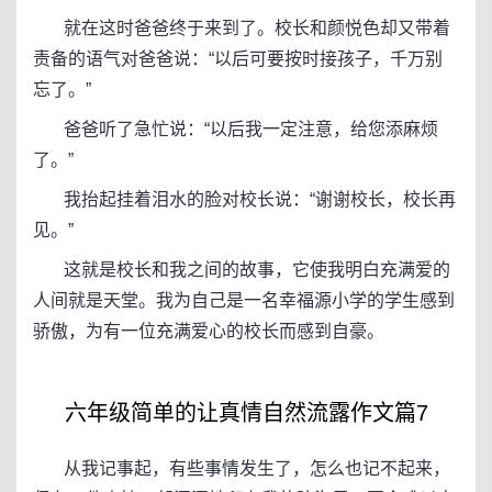
就在这时爸爸终于来到了。校长和颜悦色却又带着
责备的语气对爸爸说：“以后可要按时接孩子，千万别
忘了。”
爸爸听了急忙说：“以后我一定注意，给您添麻烦
了。”
我抬起挂着泪水的脸对校长说：“谢谢校长，校长再
见。”
这就是校长和我之间的故事，它使我明白充满爱的
人间就是天堂。我为自己是一名幸福源小学的学生感到
骄傲，为有一位充满爱心的校长而感到自豪。
六年级简单的让真情自然流露作文篇7
从我记事起，有些事情发生了，怎么也记不起来，