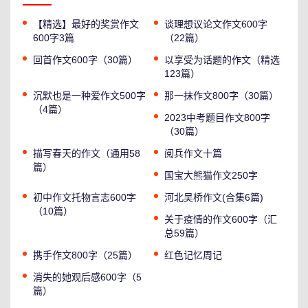
【精选】最好的奖赏作文
谈理想议论文作文600字
600字3篇
（22篇）
回首作文600字（30篇）
以享受为话题的作文（精选
123篇）
沉默也是一种爱作文500字
那一抹作文800字（30篇）
（4篇）
2023中考题目作文800字
（30篇）
描写春天的作文（通用58
阅兵作文十篇
篇）
国宝大熊猫作文250字
初中作文托物言志600字
河北吴桥作文(合集6篇)
（10篇）
关于疫情的作文600字（汇
总59篇）
携手作文800字（25篇）
红色记忆周记
消失的她观后感600字（5
篇）