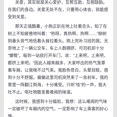
关爱，其实就是关心爱护，互帮互助，互相鼓励。
在我们的身边。关爱无处不在，只要用心体会，就能感
受到关爱。
那天正值酷暑，小狗正趴在地上吐着舌头，知了在
树上不知疲倦地叫着：“热呀，真热啊，热啊……”柳树
则垂头丧气地低着头耸拉着头。刚上完补习班的我，无
奈地上了一辆公交车，车上人群拥挤，可司机却十分
“慷慨”，每到一站就打开车门，说：“上来吧，上来吧，
都挤上来吧。“因此人越来越多，大家呼出的热气笼罩
着车厢，让我喘不过气来。我脸色苍白，头晕目眩，感
到十分不舒服。偏偏这里司机突然来了一急刹车，我的
胃里一阵翻江倒海，十分难受。只听”哇“的一声，我大
吐不止。呕吐物散发着难闻的味道。
这时候，我感到十分尴尬，我想：这么难闻的气味
一定破坏了车厢内的空气，一定影响了车上乘客的好心
情。