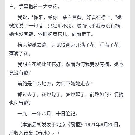
白，手里抱着一大束花。
我说，“你来，给你一朵白蔷薇，好簪在襟上。”她
微笑说了一句话，只是听不见。然而似乎我竟没有摘，
她也没有戴，依旧抱着花儿，向前走了。
抬头望她去路，只见得两旁开满了花，垂满了花，
落满了花。
我想白花终比红花好；然而为何我竟没有摘，她也
竟没有戴？
前路是什么地方，为何不随她走去？
都过去了，花也隐了，梦也醒了，前路如何？便摘
也何曾戴？
一九二一年八月二十日追记。
（本篇最初发表于北京《晨报》1921年8月26日，
后收入诗集《春水》。）