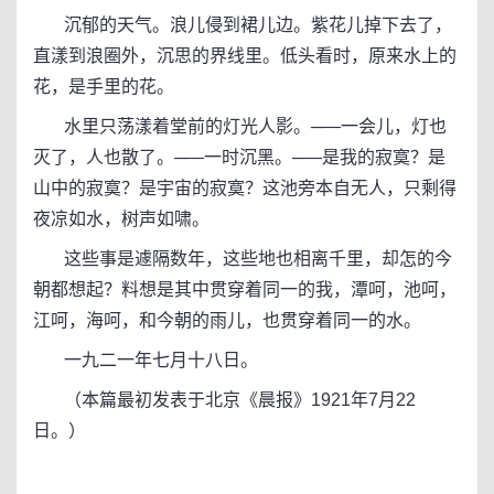
沉郁的天气。浪儿侵到裙儿边。紫花儿掉下去了，
直漾到浪圈外，沉思的界线里。低头看时，原来水上的
花，是手里的花。
水里只荡漾着堂前的灯光人影。─—一会儿，灯也
灭了，人也散了。─—一时沉黑。─—是我的寂寞？是
山中的寂寞？是宇宙的寂寞？这池旁本自无人，只剩得
夜凉如水，树声如啸。
这些事是遽隔数年，这些地也相离千里，却怎的今
朝都想起？料想是其中贯穿着同一的我，潭呵，池呵，
江呵，海呵，和今朝的雨儿，也贯穿着同一的水。
一九二一年七月十八日。
（本篇最初发表于北京《晨报》1921年7月22
日。）