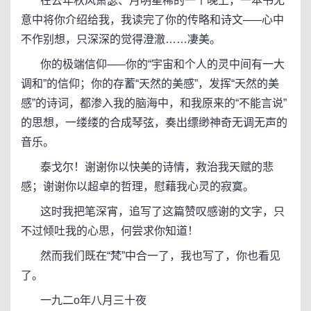
在去年秋风萧瑟、月明星稀的一个晚上，一本书无
意中将你介绍给我，我读完了你的传略和诗文─—心中
不作别想，只深深的觉得澄澈……凄美。
你的极端信仰─—你的“宇宙和个人的灵中间有一大
调和”的信仰；你的存蓄“天然的美感”，发挥“天然的美
感”的诗词，都渗入我的脑海中，和我原来的“不能言说”
的思想，一缕缕的合成琴弦，奏出缥缈神奇无调无声的
音乐。
泰戈尔！谢谢你以快美的诗情，救治我天赋的悲
感；谢谢你以超卓的哲理，慰藉我心灵的寂寞。
这时我把笔深宵，追写了这篇赞叹感谢的文字，只
不过倾吐我的心思，何尝求你知道！
然而我们既在“梵”中合一了，我也写了，你也看见
了。
一九二o年八月三十夜