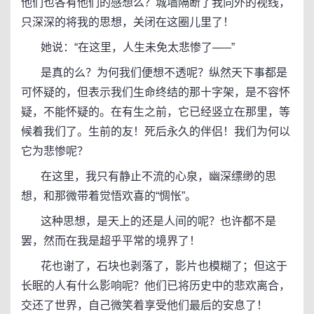
他们也各有他们的感想么？城墙隔断了我向外的视线，
只深深的将我的思想，关闭在这圈儿里了！
她说：“在这里，人生未免太悲惨了─—”
是真的么？为何我们便想不透呢？纵然天下事都是
可怀疑的，但表示我们生命终结的那十字架，是不容怀
疑，不能怀疑的。在有生之前，它已经竖立在那里，等
候着我们了。生前的友！死后永久的伴侣！我们为何以
它为悲惨呢？
在这里，我只有静止不流的心泉，幽深缥缈的思
想，和那微带着觉悟欢喜的“惆怅”。
这种思想，是天上的还是人间的呢？也许都不是
罢，然而在我是超乎平常的境界了！
花也谢了，石块也剥落了，影片也模糊了；但这于
长眠的人有什么影响呢？他们已将历史中的悲欢离合，
交还了世界，自己微笑着享受他们最后的安息了！