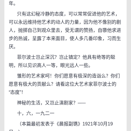
年。
只有这幻秘冷静的态度，可以常常促进他的艺术，
可以永远维持他艺术的动人的力量，因为他不像别的剧
人，抛掷自己到观众里去，受无谓的赞扬，自隳他求进
步的热诚，呈露了本来面目，使人多几番印象，习而生
厌。
菲尔波士岂止深沉？岂止镇定？他具有绝等的聪
明，所以见识高人一等，眼光远人一些。
雏形的艺术家呵！你们愿意有极深的造诣么？你们
愿意有极大的贡献么？请看这位大艺术家菲尔波士的
“态度”！
神秘的生活，又岂止演剧家？─—
十，六，一九二一
（本篇最初发表于《晨报副镌》1921年10月19