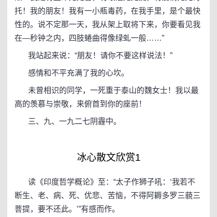
托！我的朋友！我有一小瓶毒药，在我手里，是个最快
性的。说不定那一天，我从架上取将下来，你要看见我
在—秒钟之内，四肢蜷曲得像绿虬一般……”
我站起来说：“朋友！请你不要这样说法！”
感情和不平充满了我的心坎。
未曾相识的同学，一死重于泰山的魏女士！我以最
高的羡慕与崇敬，来俯首到你的座前！
三、九、一九二七阴霾中。
冰心散文欣赏1
读《印度哲学概论》至：“太子作狮子吼：‘我若不
断生、老、病、死、优悲、苦恼，不得阿耨多罗三藐三
菩提，要不还此。’”有感而作。