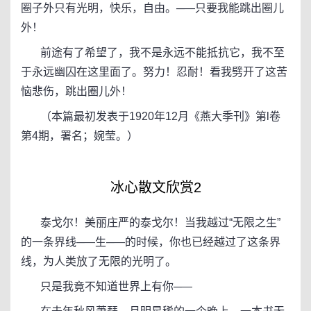
圈子外只有光明，快乐，自由。─—只要我能跳出圈儿
外！
前途有了希望了，我不是永远不能抵抗它，我不至
于永远幽囚在这里面了。努力！忍耐！看我劈开了这苦
恼悲伤，跳出圈儿外！
（本篇最初发表于1920年12月《燕大季刊》第l卷
第4期，署名；婉莹。）
冰心散文欣赏2
泰戈尔！美丽庄严的泰戈尔！当我越过“无限之生”
的一条界线─—生─—的时候，你也已经越过了这条界
线，为人类放了无限的光明了。
只是我竟不知道世界上有你─—