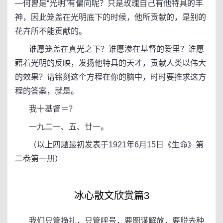
—何曾是“光明”有偏向呢？只是玫瑰自己有他特具的丰
神，因此笼盖在光明底下的时候，他所贡献的，是别的
花卉所不能贡献的。
谁愿笼盖在真光之下？谁愿渗在基督的爱里？谁愿
藉着光明的反映，发扬他特具的天才，贡献人类以伟大
的效果？请铭刻这个方程在你的脑中，时时要推求这方
程的答案，就是。
我十基督＝？
一九二一、五、廿一。
（以上四题最初发表于1921年6月15日《生命》第
二卷第一册）
冰心散文欣赏篇3
我们只管挣扎，只管呼号，要图谋解放，要脱去种