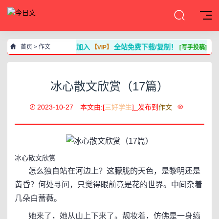
加入
全站免费下载/复制！
首页
>
作文
【VIP】
[写手投稿]
冰心散文欣赏（17篇）
2023-10-27
本文由:[
三好学生
]_发布到
作文
冰心散文欣赏
怎么独自站在河边上？这朦胧的天色，是黎明还是
黄昏？何处寻问，只觉得眼前竟是花的世界。中间杂着
几朵白蔷薇。
她来了，她从山上下来了。靓妆着，仿佛是一身缟