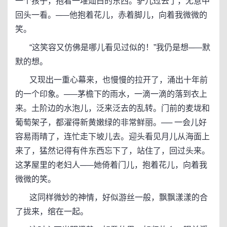
一个孩子，抱着一堆灿白的东西。驴儿过去了，无意中
回头一看。─—他抱着花儿，赤着脚儿，向着我微微的
笑。
“这笑容又仿佛是哪儿看见过似的！”我仍是想─—默
默的想。
又现出一重心幕来，也慢慢的拉开了，涌出十年前
的一个印象。─—茅檐下的雨水，一滴一滴的落到衣上
来。土阶边的水泡儿，泛来泛去的乱转。门前的麦垅和
葡萄架子，都濯得新黄嫩绿的非常鲜丽。── 一会儿好
容易雨晴了，连忙走下坡儿去。迎头看见月儿从海面上
来了，猛然记得有件东西忘下了，站住了，回过头来。
这茅屋里的老妇人─—她倚着门儿，抱着花儿，向着我
微微的笑。
这同样微妙的神情，好似游丝一般，飘飘漾漾的合
了拢来，绾在一起。