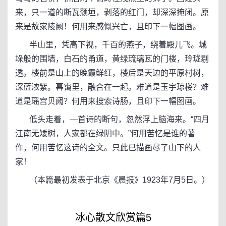
来，只一道的断瓦颓垣，剥落的红门，却深深掩闭。原
来是故家陵阙！何用来感慨兴亡，且印下一幅图画。
半山里，凭高下视，千百的燕子，绕着殿儿飞。城
垛般的围墙，白石的甬道，黄绿琉璃瓦的门楼，玲珑剔
透。楼前是山上的晚霞鲜红，楼后是天边的平原村树，
深蓝浓紫。暮霭里，融合在一起。难道是玉宇琼楼？难
道是瑶宫贝阙？何用来搜索诗肠，且印下一幅图画。
低头走着，—首诗的断句，忽然浮上脑海来。“四月
江南无矮树，人家都在绿阴中。”何用苦忆是谁的著
作，何用苦忆这诗的全文。只此已描画尽了山下的人
家！
（本篇最初发表于北京《晨报》1923年7月5日。）
冰心散文欣赏篇5