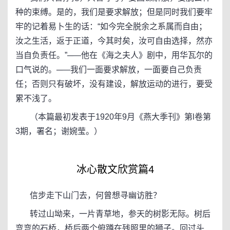
种的束缚。是的，我们是要求解放；但是同时我们要牢
牢的记着易卜生的话：“如今完全脱余之系属而自由；
汝之生活，返于正道，今其时矣，汝可自由选择，然亦
当自负责任。”─—他在《海之夫人》剧中，用华瓦尔的
口气说的。─—我们一面要求解放，一面要自己负责
任；否则只有破坏，没有建设，解放运动的进行，要受
累不浅了。
（本篇最初发表于1920年9月《燕大季刊》第l卷第
3期，署名；谢婉莹。）
冰心散文欣赏篇4
信步走下山门去，何曾想寻幽访胜？
转过山坳来，一片青草地，参天的树影无际。树后
弯弯的石桥，桥后两个俯蹲在残照里的狮子。回过头