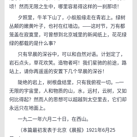
顷！然而无限之生中，哪里容易得这样的一刹那顷！
夕照里，牛羊下山了，小蚁般缘走在青岩上。绿树
丛颠的嫩黄叶子，也衬在红墙边。─—这时节，万有都
笼盖在寂寞里，可曾想到北京城里的新闻纸上，花花绿
绿的都载的是什么事？
只有早晨的深谷中，可以和自然对语。计划定了，
岩石点头，草花欢笑。造物者呵！我们星驰的前途，路
站上，请你再遥遥的安置下几个早晨的深谷！
陡绝的岩上，树根盘结里，只有我俯视一切。─一
无限的宇宙里，人和物质的山，水，远村，云树，又如
何比得起？然而人的思想可以超越到太空里去，它们却
永远只在地面上。
一九二一年六月二十日，在西山。
（本篇最初发表于北京《晨报》1921年6月25