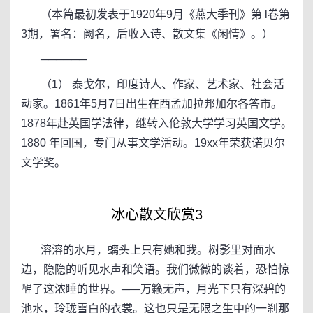
（本篇最初发表于1920年9月《燕大季刊》第 l卷第
3期，署名：阙名，后收入诗、散文集《闲情》。）
──────
（1） 泰戈尔，印度诗人、作家、艺术家、社会活
动家。1861年5月7日出生在西孟加拉邦加尔各答市。
1878年赴英国学法律，继转入伦敦大学学习英国文学。
1880 年回国，专门从事文学活动。19xx年荣获诺贝尔
文学奖。
冰心散文欣赏3
溶溶的水月，螭头上只有她和我。树影里对面水
边，隐隐的听见水声和笑语。我们微微的谈着，恐怕惊
醒了这浓睡的世界。─—万籁无声，月光下只有深碧的
池水，玲珑雪白的衣裳。这也只是无限之生中的一刹那