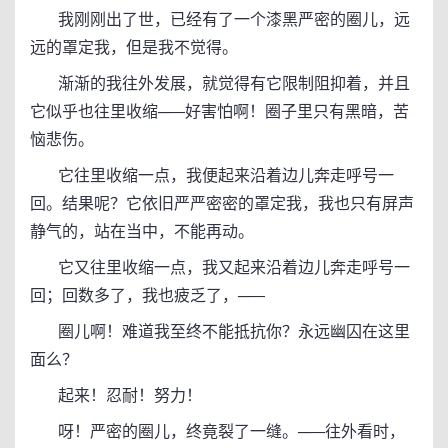
我刚刚出了世，已经有了一个漆黑严密的圈儿，远
远的罩定我，但是我不觉得。
渐渐的我往外发展，就觉得有它限制阻抑着，并且
它似乎也往里收缩─—好害怕啊！圈子里只有黑暗，苦
恼悲伤。
它往里收缩一点，我便起来沿着边儿奔走呼号一
回。结果呢？它依旧严严密密的罩定我，我也只有屏声
静气的，站在当中，不能再动。
它又往里收缩一点，我又起来沿着边儿奔走呼号一
回；回数多了，我也疲乏了，─—
圈儿啊！难道我至终不能抵抗你？永远幽囚在这里
面么？
起来！忍耐！努力！
呀！严密的圈儿，终竟裂了一缝。─—往外看时，