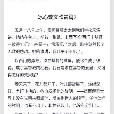
冰心散文欣赏篇2
五月十八号上午，富柯慕慈太太到我们学校来演
讲，她站在台上，举着一张纸，上面写着“西门十基督
＝彼得‘自己’十基督＝？”我看见了之后，脑中忽然起了
无数的感想。她的演讲，我几乎听不见了。
以西门的勇敢，渗在基督的爱里，便化合成了彼
得，成了基督教的柱石。我要是渗在基督的爱里，又可
得怎样的效果呢？
春天来了，花儿都开了，叶儿都舒展了，浅绿深
红，争妍斗艳的，各自发扬他的鲜明。─—然而假若世
界上没有光明来照耀他，反映到世人的眼里；任他怎样
的鲜明，也看不出了，和枯花败叶，也没有分别了。