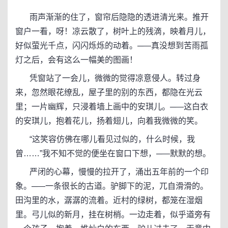
雨声渐渐的住了，窗帘后隐隐的透进清光来。推开
窗户一看，呀！凉云散了，树叶上的残滴，映着月儿，
好似萤光千点，闪闪烁烁的动着。─—真没想到苦雨孤
灯之后，会有这么一幅美的图画！
凭窗站了一会儿，微微的觉得凉意侵人。转过身
来，忽然眼花缭乱，屋子里的别的东西，都隐在光云
里；一片幽辉，只浸着墙上画中的安琪儿。─—这白衣
的安琪儿，抱着花儿，扬着翅儿，向着我微微的笑。
“这笑容仿佛在哪儿看见过似的，什么时候，我
曾……”我不知不觉的便坐在窗口下想，─—默默的想。
严闭的心幕，慢慢的拉开了，涌出五年前的一个印
象。─—一条很长的古道。驴脚下的泥，兀自滑滑的。
田沟里的水，潺潺的流着。近村的绿树，都笼在湿烟
里。弓儿似的新月，挂在树梢。一边走着，似乎道旁有