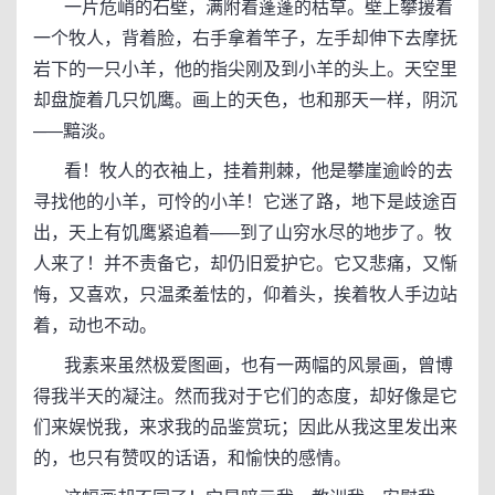
一片危峭的石壁，满附着蓬蓬的枯草。壁上攀援着
一个牧人，背着脸，右手拿着竿子，左手却伸下去摩抚
岩下的一只小羊，他的指尖刚及到小羊的头上。天空里
却盘旋着几只饥鹰。画上的天色，也和那天一样，阴沉
─—黯淡。
看！牧人的衣袖上，挂着荆棘，他是攀崖逾岭的去
寻找他的小羊，可怜的小羊！它迷了路，地下是歧途百
出，天上有饥鹰紧追着─—到了山穷水尽的地步了。牧
人来了！并不责备它，却仍旧爱护它。它又悲痛，又惭
悔，又喜欢，只温柔羞怯的，仰着头，挨着牧人手边站
着，动也不动。
我素来虽然极爱图画，也有一两幅的风景画，曾博
得我半天的凝注。然而我对于它们的态度，却好像是它
们来娱悦我，来求我的品鉴赏玩；因此从我这里发出来
的，也只有赞叹的话语，和愉快的感情。