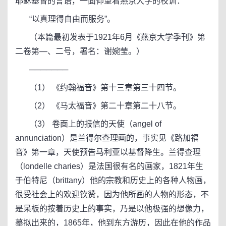
耶稣基督的言语，一面仰望着燕京大学的校训：
“以真理得自由而服务”。
（本篇最初发表于1921年6月《燕京大学季刊》第
二卷第—、二号，署名：谢婉莹。）
───────
（1） 《约翰福音》第十三章第三十四节。
（2） 《马太福音》第二十章第二十八节。
（3） 卷面上的报信的天使（angel of
annunciation）是兰得尔查理画的，事实见《路加福
音》第一章，天使预告马利亚以基督降生。兰得查理
（londelle charies）是法国很有名的画家，1821年生
于伯特尼（brittany）他的宗教和历史上的各种人物画，
很受社会上的欢迎钦赞，因为他所画的人物的形态，不
是呆板的按着历史上的事实，乃是以他极强的想像力，
摹拟出来的，1865年，他到东方游历，因此在他的作品