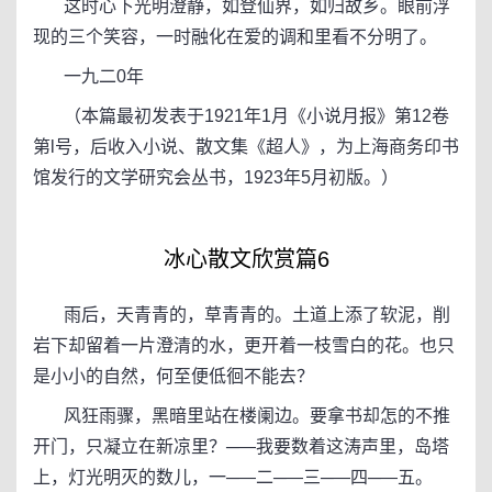
这时心下光明澄静，如登仙界，如归故乡。眼前浮
现的三个笑容，一时融化在爱的调和里看不分明了。
一九二0年
（本篇最初发表于1921年1月《小说月报》第12卷
第l号，后收入小说、散文集《超人》，为上海商务印书
馆发行的文学研究会丛书，1923年5月初版。）
冰心散文欣赏篇6
雨后，天青青的，草青青的。土道上添了软泥，削
岩下却留着一片澄清的水，更开着一枝雪白的花。也只
是小小的自然，何至便低徊不能去？
风狂雨骤，黑暗里站在楼阑边。要拿书却怎的不推
开门，只凝立在新凉里？─—我要数着这涛声里，岛塔
上，灯光明灭的数儿，一─—二─—三─—四─—五。