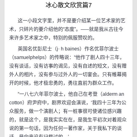
冰心散文欣赏篇7
这一小段文字里，并不是要介绍某一位艺术家的艺
术，只碎片的要介绍他的“态度”。─—就是我从古往今
来许多艺术家之中，特别的佩服赞叹的。
英国名优彭尼士（j· h baines）作名优菲尔波士
（samuelphelps）的传略说：“他作了剧人四十三年，
没有谈话，没有访事的谒见，没有自述的短文，没有赠
外人的相片，没有参与过外人的一切宴会。只有帷幕揭
开的时候，他才极忠勇的，勇往直前为群众工作。
“一八七六年菲尔波士，他自己在考登（alderm an
cotton）府尹府中，剧界欢迎会演说，‘我四十三年为公
众服务，做一个演剧人；有一桩事很可使诸位感兴趣
的，就是这个，是我实实在在，是我生平初次对着观众
说的第一句话，因为任何一著作家，关于我私下的谈
话，是向来没有记载过的。’