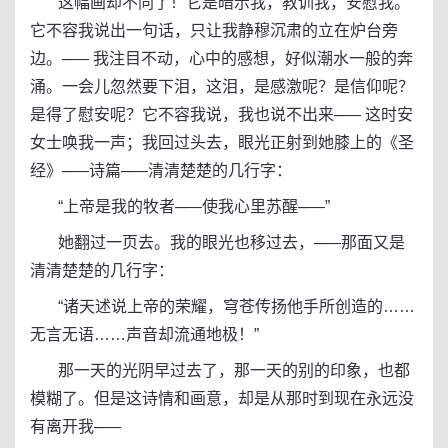
这幅画却不同了！它是暗示我，教训我，安慰我。
它不容我说出一句话，只让我静穆沉肃的立在炉台旁
边。─— 我注目不动，心中的感想，好似潮水一般的奔
涌。一会儿忽然要下泪，这泪，是感激呢？是信仰呢？
是得了慰安呢？它不容我说，我也说不出来─— 这时安
女士唤我一声；我回过头去，眼光正射到她膝上的《圣
经》─—诗篇─—清清楚楚的几行字：
“上帝是我的牧者─—使我心里苏醒─—”
她翻过一页去。我的眼光也移过去，─—那面又是
清清楚楚的几行字：
“诸天述说上帝的荣耀，穹苍传扬他手所创造的……
无言无语……声音却流通地极！”
那一天的光阴早过去了，那一天的别的印象，也都
模糊了。但是这诗情和画意，却是从那时到现在永远没
有离开我─—