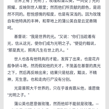
世界上有了光明了，玫瑰和蒲公英，一同受了光的
照耀，反映到世人眼里；然而他们所贡献的颜色，是迥
然不同的。慰悦感情的程度，也是有深浅的。因为玫瑰
自有他特具的丰神，和草地上的蒲公英自是云泥悬隔
呵。
基督说：“我是世界的光。”又说：“你们当趁着有
光，信从这光，使你们成为光明之子。”使徒约翰说，
“那是真光，照亮凡生在世上的人。”
世人也各有他特具的才能，发挥了出来，也是花卉
般争妍斗艳，然而假如他的天才，不笼盖在基督的真光
之下，然后再反映出来；结果只是枯寂，黯淡，不精
神，无生意。也和走肉行尸没有分别。
光是普照大千世界的，只在乎谁肯跟从他，谁愿做
“光明之子。”
蒲公英也愿意做玫瑰，然而他却不能就是玫瑰。─