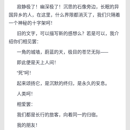
寂静极了！幽深极了！沉思的石像旁边，长眠的异
国异乡的人，在这里，什么界限都消灭了，我们只隔着
一个神秘的十字架呵！
旧的文字，可以描写新的感想么？若是可以，我介
绍你们相见罢：
一角的城墙，蔚蓝的天，极目的苍茫无际─—
即此便是天上人间！
“死”呵！
起来颂扬它，是沉默的终归，是永久的安息。
人类呵！
相爱罢：
我们都是长行的旅客，向着同一的归宿。
我的朋友！